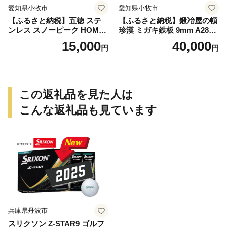
愛知県小牧市
愛知県小牧市
【ふるさと納税】五徳 ステ
【ふるさと納税】鍛冶屋の頓
ンレス スノーピーク HOME
珍漢 ミガキ鉄板 9mm A280T
&CAMP バーナー専用 専用
9 イワタニ 炉ばた大将 炙り
15,000
40,000
円
円
五徳 軽量 変形しにくい ずれ
や 専用 キャンプ ステンレス
にくい 滑り止め加工 錆びに
製ハンドル 栓抜き 簡易包装
くい 水洗い 曲げ加工 鍛冶屋
純国産製品 おうち時間 アウ
の頓珍漢 日本製 アウトドア
トドア お取り寄せ 送料無料
キャンプ 送料無料
この返礼品を見た人は
こんな返礼品も見ています
兵庫県丹波市
スリクソン Z-STAR9 ゴルフ