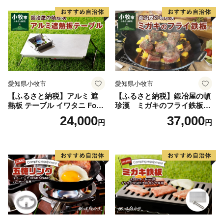
用品 キャンプギア 鉄板料理
日本製
日本製 愛知県 送料無料
愛知県小牧市
愛知県小牧市
【ふるさと納税】アルミ 遮
【ふるさと納税】鍛冶屋の頓
熱板 テーブル イワタニ Fore
珍漢 ミガキのフライ鉄板
Winds Micro Camp Stove F
F220S アウトドア キャンプ
24,000
37,000
円
円
W-MS01専用 折り畳みテーブ
ソロ ソロキャンプ グランピ
ル コンパクト 軽量 堅牢 風防
ング BBQ フライパン 調理器
用切板 アウトドア キャンプ
具 ミガキ鉄板 日本製
ソロ ソロキャンプ グランピ
ング バーナー 風防 鍛冶屋の
頓珍漢 愛知県 小牧市 送料無
料