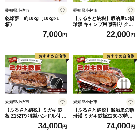
置されている駅名標は、それぞれの地域の魅力が一目で
伝わるユニークなデザインとなっており、2015年度グ
愛知県小牧市
愛知県小牧市
ッドデザイン賞を受賞しました。列車のレトロな雰囲気
乾燥薪 約10kg（10kg×1
【ふるさと納税】鍛冶屋の頓
箱）
珍漢 キャンプ用 薪割り クサ
と広大なお芋畑や田園風景を眺めながら、14.3ｋｍのシ
ビ 簡単に割れる 転びにくい
7,000
22,000
ョートトリップを楽しむことができます。
円
円
ソロキャンプ 女性 お子様 黒
色塗装 国内 自社工場 手作り
おうち時間 アウトドア お取
り寄せ 愛知県 小牧市 送料無
料
愛知県小牧市
愛知県小牧市
【ふるさと納税】ミガキ 鉄
【ふるさと納税】鍛冶屋の頓
板 Z152T9 特製ハンドル付 鍛
珍漢 ミガキ鉄板Z230-3(特製
冶屋の頓珍漢 メスティン収
ハンドル付)キャンプ アウト
34,000
74,000
円
円
納可能 キャンプ アウトドア
ドア BBQ グランピング 極厚
BBQ グランピング ソロキャ
溝加工 アウトドア用品 キャ
ンプ 極厚 溝加工 アウトドア
ンプギア ソロ ソロキャンプ