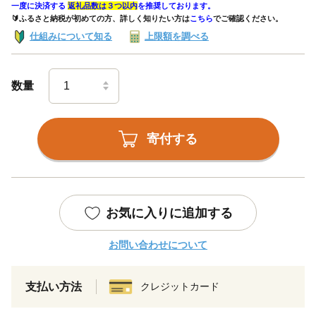
一度に決済する
返礼品数は３つ以内
を推奨しております。
🔰ふるさと納税が初めての方、詳しく知りたい方は
こちら
でご確認ください。
仕組みについて知る
上限額を調べる
数量
寄付する
お気に入りに追加する
お問い合わせについて
支払い方法
クレジットカード