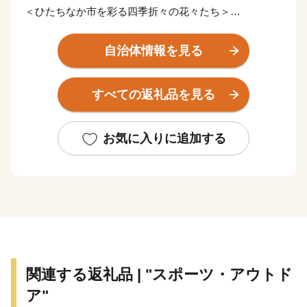
＜ひたちなか市を彩る四季折々の花々たち＞
ひたちなか市は茨城県の中央部、県都水戸市に隣接。暖
かな春が訪れる頃、国営ひたち海浜公園では、香り高く
自治体情報を見る
色鮮やかなスイセン、カラフルで可愛らしいチューリッ
プ、そして、『死ぬまでに行きたい！世界の絶景』と評
すべての返礼品を見る
され空の青・海の青のハーモニーが美しいネモフィラが
見頃を迎え、大勢の観光客で賑わいます。夏に突如姿を
現す新緑のコキアは、秋にかけて赤と緑のグラデーショ
お気に入りに追加する
ンを表現し、10月頃には『紅葉コキア』として一面を真
っ赤に染め上げます。その他、市内の馬渡はにわ公園で
は、毎年6月に美しい花しょうぶが咲き誇り、白と紫の
涼しげな花景色は、来園者に初夏の訪れを感じさせてく
れています。
＜豊富な海の幸と、地域に根付いた“食”を味わう＞
太平洋に面するひたちなか市に訪れたのなら、必ず食べ
関連する返礼品 | "スポーツ・アウトド
たい海の幸。 那珂湊おさかな市場では、旬の魚介類や
ア"
近海で採れる地魚が豊富に揃う魚市場で、県内外から年