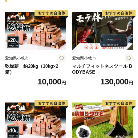
間100万人以上の観光客が訪れます。大きなネタが魅力
のお寿司や新鮮な海の幸が盛りだくさんの海鮮丼を心ゆ
くまでご堪能いただけます。その他、たこの加工生産量
日本一を誇り、多数の水産加工会社では様々な商品の製
造、オリジナル商品の開発が盛んに行われています。ま
た、日本屈指の生産量を誇る「ほしいも」は無添加のヘ
ルシースイーツとして子供から大人まで皆に愛されるひ
愛知県小牧市
愛知県小牧市
たちなか市ソウルフードです。
乾燥薪 約20kg（10kg×2
マルチフィットネスツール B
＜ひたちなか海浜鉄道湊線＞
箱）
ODYBASE
ひたちなか海浜鉄道湊線は、大正２年（1913年）に運
10,000
130,000
円
円
行を開始した歴史あるローカル線であり、地域を象徴す
る存在として地元民に愛されています。映画「フラガー
ル」をはじめ、ドラマ・CM等のロケーションとしても
数多く起用されており、中でも、那珂湊駅は築100年を
超えた趣のある木造駅舎が魅力的で「関東の駅百選」に
選出されています。また、勝田駅から阿字ヶ浦駅まで計
10駅（今後、国営ひたち海浜公園前まで延伸予定）に設