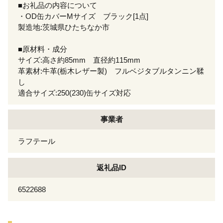
■お礼品の内容について
・OD缶カバーMサイズ ブラック[1点]
製造地:茨城県ひたちなか市
■原材料・成分
サイズ:高さ約85mm 直径約115mm
革素材:牛革(栃木レザー製) フルベジタブルタンニン鞣
し
適合サイズ:250(230)缶サイズ対応
事業者
ラフテール
返礼品ID
6522688