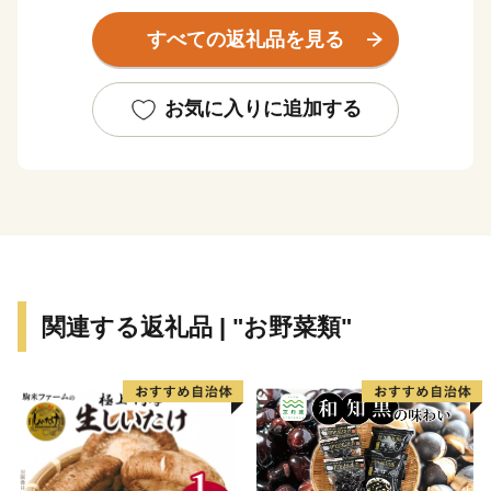
すべての返礼品を見る
★ABCテレビのニュース情報番組「news おかえり」
で、◆株式会社 橘商店の京丹後の地元魚屋が作ったお
任せ干物セット が紹介されました！
お気に入りに追加する
👉お任せ干物セット
★ほかにも魅力的な返礼品がたくさん‼
👉丹後ちりめんの「絹100％ゴシゴシタオル」と丹後の
海のお塩「タンゴブルーソルト」
👉有機JAS認証米「おおきに大地米」
関連する返礼品 | "お野菜類"