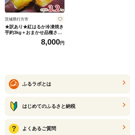
茨城県行方市
★訳あり★紅はるか冷凍焼き
芋約3kg＋おまかせ品種さつ
まいも 合計約3.2kg｜さつ
8,000
円
まいも サツマイモ さつま芋
焼き芋 やきいも 冷凍 冷凍焼
き芋 訳あり 訳アリ 紅はるか
茨城県 行方市(EY-25)
ふるラボとは
はじめてのふるさと納税
よくあるご質問