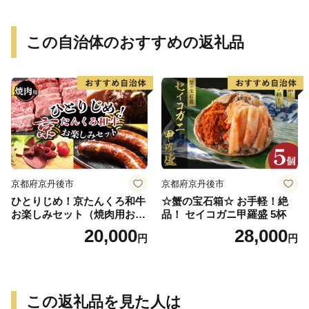
この自治体のおすすめの返礼品
京都府京丹後市
京都府京丹後市
ひとりじめ！京たんくろ和牛
☆蟹の宝石箱☆ お手軽！絶
お楽しみセット（焼肉用お
品！ セイコガニ甲羅盛 5杯
肉、ハンバーグ、生ハム、ソ
20,000
28,000
円
円
ーセージ）食べ比べ お試し
福袋
この返礼品を見た人は