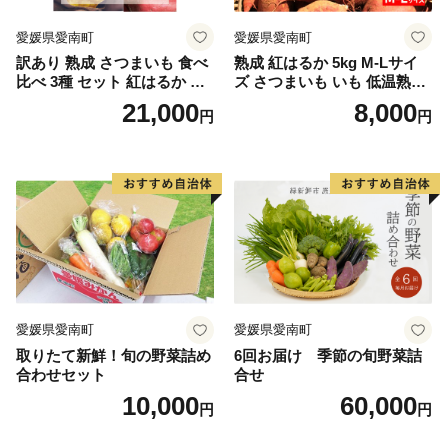
愛媛県愛南町
愛媛県愛南町
訳あり 熟成 さつまいも 食べ
熟成 紅はるか 5kg M-Lサイ
比べ 3種 セット 紅はるか 安
ズ さつまいも いも 低温熟成
納芋 シルクスイート 合計 15
完全熟成収穫 甘い 糖度 焼き
21,000
8,000
円
円
kg サイズ混合 サツマイモ 焼
芋 やきいも スイートポテト
き芋 干し芋 丸干し 冷凍焼き
おやつ 高糖度 料理 国産 愛媛
芋 冷やし焼き芋 やきいも 蜜
県 愛南町 青果市場
芋 ほしいも スイートポテト
いも天 サイズミックス 甘い
ねっとり 生芋 新芋 あんのう
いも 甘藷 べにはるか スイー
ツ 国産 糖度 産地直送 農家直
送 数量限定 21000円 愛媛 愛
南 ミッチーのおみかん畑
愛媛県愛南町
愛媛県愛南町
取りたて新鮮！旬の野菜詰め
6回お届け 季節の旬野菜詰
合わせセット
合せ
10,000
60,000
円
円