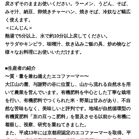
戻さずそのままお使いください。ラーメン、うどん、そば、
みそ汁、納豆、卵焼きチャーハン、焼きそば、冷奴など幅広
く使えます。
＜にんじん＞
熱湯で5分以上、水で約10分以上戻してください。
サラダやキンピラ、味噌汁、炊き込みご飯の具、炒め物など
様々なお料理にお使いいただけます。
■生産者の紹介
〜質・量を兼ね備えたエコファーマー〜
大江山の麓、与謝野の谷に位置し、山から流れる自然水を用
いて農業を営んでいます。有機肥料を中心とした丁寧な栽培
を行い、有機肥料でつくられた米・野菜は甘みがあり、不自
然な苦味もなく、美味しいと評判です。地域が自然循環型の
有機質肥料「京の豆っこ肥料」を普及させる以前から有機に
着眼し、視察、研究を重ねてきました。
また、平成13年には京都府認定のエコファーマーを取得。平