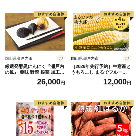
銀賞受賞！！(2023年11月開
銀賞受賞！！(2023年11月開
催)1回食べてみらんね？宮崎
催)1回食べてみらんね？宮崎
県 高鍋町産 産地直送 有機肥
県 高鍋町産 産地直送 有機肥
料使用 高糖度 西森農園
料使用 高糖度 西森農園
岡山県瀬戸内市
岡山県瀬戸内市
厳選発酵黒にんにく『瀬戸内
［2026年先行予約］牛窓産と
の風』 薬味 野菜 根菜 加工食
うもろこし まるでフルー
品
ツ！最高糖度25度超え 生で
26,000
12,000
円
円
甘い、茹でて美味い！ 黄色
とうもろこし 「桃太郎コー
ン」約4kg（8〜12本入り）
野菜