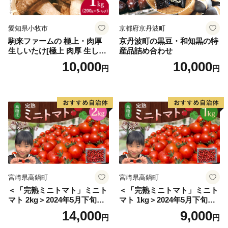
愛知県小牧市
京都府京丹波町
駒来ファームの 極上・肉厚
京丹波町の黒豆・和知黒の特
生しいたけ[極上 肉厚 生しい
産品詰め合わせ
たけ 生シイタケ 生椎茸 安心
10,000
10,000
円
円
安全 国産 採れたて 新鮮 きの
こ 野菜]
宮崎県高鍋町
宮崎県高鍋町
＜「完熟ミニトマト」ミニト
＜「完熟ミニトマト」ミニト
マト 2kg＞2024年5月下旬迄
マト 1kg＞2024年5月下旬迄
に順次出荷 野菜ソムリエサ
に順次出荷 野菜ソムリエサ
14,000
9,000
円
円
ミット アルル・リリカ共に
ミット アルル・リリカ共に