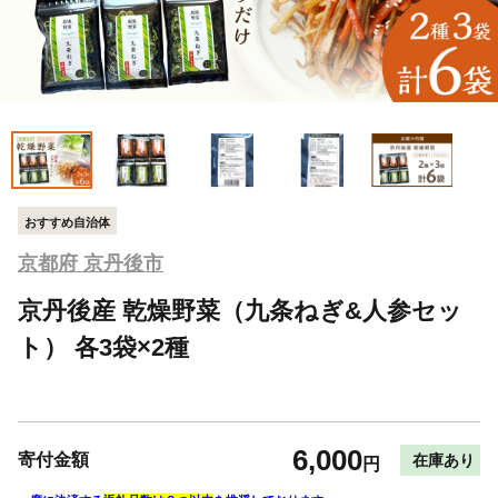
おすすめ自治体
京都府 京丹後市
京丹後産 乾燥野菜（九条ねぎ&人参セッ
ト） 各3袋×2種
6,000
寄付金額
在庫あり
円