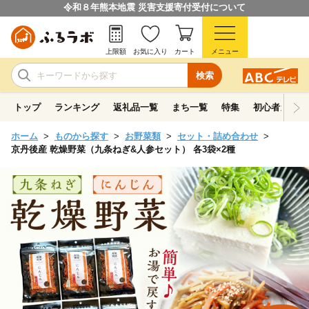
令和８年熊本地震 災害支援寄付受付について
上限額
お気に入り
カート
メニュー
検索
トップ
ランキング
返礼品一覧
まち一覧
特集
初心者ガイド
ホーム
ものから探す
お野菜類
セット・詰め合わせ
京丹後産 乾燥野菜（九条ねぎ&人参セット） 各3袋×2種