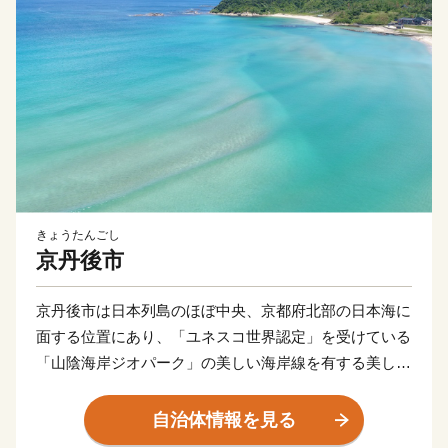
きょうたんごし
京丹後市
京丹後市は日本列島のほぼ中央、京都府北部の日本海に
面する位置にあり、「ユネスコ世界認定」を受けている
「山陰海岸ジオパーク」の美しい海岸線を有する美しい
まちです。また、伝統的な絹織物である「丹後ちりめ
ん」発祥の地でもあり、絹織物の生産量は日本一を誇り
自治体情報を見る
ます。