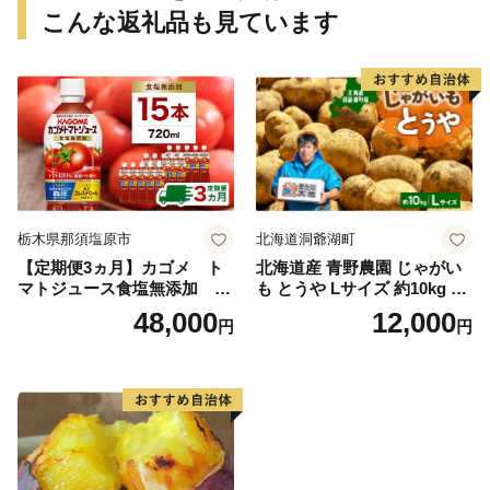
こんな返礼品も見ています
栃木県那須塩原市
北海道洞爺湖町
【定期便3ヵ月】カゴメ ト
北海道産 青野農園 じゃがい
マトジュース食塩無添加 72
も とうや Lサイズ 約10kg 20
0ml PET×15本 1ケース 毎月
26年10月初旬～12月下旬頃お
48,000
12,000
円
円
届く 3ヵ月 3回コース ns001-
届け 先行予約 北海道 ジャガ
005 【 KAGOME 野菜ジュー
イモ トウヤ 馬鈴薯 ポテト 芋
ス 】
いも イモ 黄色 旬 野菜 農作
物 産地直送 お取り寄せ 国産