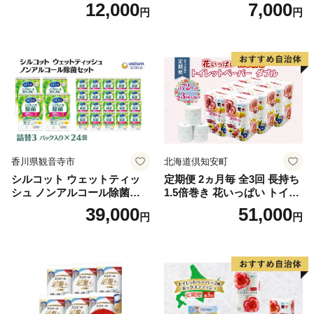
【タオル 泉州タオル 吸水 普
40ml×4袋 ボディーソープ 泡
12,000
7,000
円
円
段使い 無地 シンプル 日用品
ボディソープ 泡 日用品 消耗
ふわふわ ふかふか 家族 たお
品 バス用品 大容量 いい 匂い
る 一人暮らし】
ボディ 保湿 LION ライオン
泡石鹸 石鹸 兵庫 兵庫県 小野
市
香川県観音寺市
北海道倶知安町
シルコット ウェットティッ
定期便 2ヵ月毎 全3回 長持ち
シュ ノンアルコール除菌詰
1.5倍巻き 花いっぱい トイレ
替（43枚×3P）×24袋 日用品
ットペーパー ダブル 45ｍ 計
39,000
51,000
円
円
おもちゃ 拭き取り 手拭き 外
72ロール 全18種 花柄 プリン
出時 お出かけ時 食事前 緑茶
ト ハーブ 香り付き 日本製 ま
カテキン配合
とめ買い 防災 常備品 ペーパ
ー 消耗品 備蓄 送料無料 北海
道 倶知安町 日用品