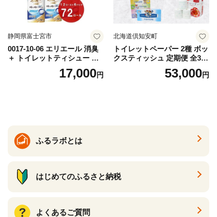
静岡県富士宮市
北海道倶知安町
0017-10-06 エリエール 消臭
トイレットペーパー 2種 ボッ
＋ トイレットティシュー し
クスティッシュ 定期便 全3
っかり香るフレッシュクリア
回 日本製 まとめ買い 防災
17,000
53,000
円
円
の香り ダブル 12ロール×6パ
常備品 日用雑貨 消耗品 生活
ック 72ロール 25m トイレ
必需品 大容量 備蓄 リサイク
ットペーパー パルプ100％ 消
ル ティッシュ ペーパー まと
臭 防臭 日用品 消耗品 備蓄
め買い 雑貨 倶知安町
ふるラボとは
はじめてのふるさと納税
よくあるご質問