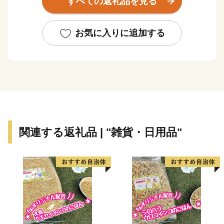
すべての返礼品を見る
の特産品。
野球日本代表 栗山英樹前監督が、ご自身の名前が縁で
少年野球場「栗の樹ファーム」を造ったことでも知られ
お気に入りに追加する
ます。
いつもきれいに整備された広大な芝生に、子どもたちを
安心して遊ばせられる遊具や、無料で利用できる「なか
よし動物園」がママに人気の「栗山公園」は、家族で一
日中楽しめるおすすめスポットです。
ふるさと栗山町をいつまでも活気あふれるまちにするた
関連する返礼品 | "雑貨・日用品"
め、ふるさと納税を通じてまちの魅力を全国に発信し、
一人でも多くの「栗山ファン」を増やせるよう励んでま
いります。
「栗山出身」ってだけでモテる時代は、きっとくる！