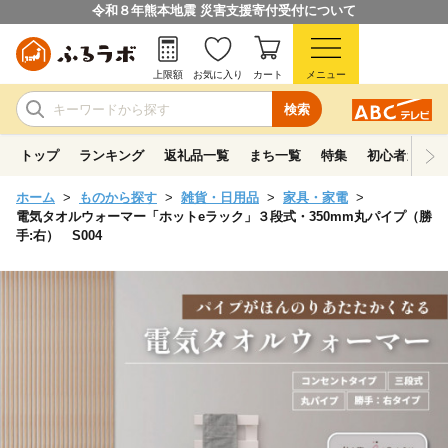
令和８年熊本地震 災害支援寄付受付について
上限額
お気に入り
カート
メニュー
検索
トップ
ランキング
返礼品一覧
まち一覧
特集
初心者ガイド
ホーム
ものから探す
雑貨・日用品
家具・家電
電気タオルウォーマー「ホットeラック」３段式・350mm丸パイプ（勝
手:右） S004