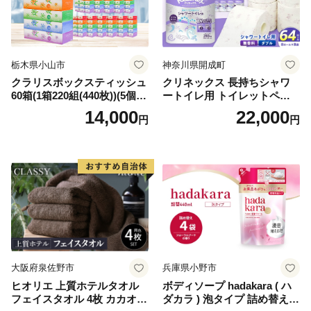
栃木県小山市
神奈川県開成町
クラリスボックスティッシュ
クリネックス 長持ちシャワ
60箱(1箱220組(440枚))(5個入
ートイレ用 トイレットペー
り×12セット)【1256759】
パー（ダブル）64ロール(8ロ
14,000
22,000
円
円
ール×8パック) 開成町 トイレ
ットペーパーダブル 日用品
国産 新生活 ダブル SDGs 備
蓄 防災 エコ 消耗品 生活雑貨
生活用品 無香料 トイレット
ペーパー ダブル といれっと
ぺーぱー トイレ クレシア ト
イレットペーパー [BDBH002
-1]
大阪府泉佐野市
兵庫県小野市
ヒオリエ 上質ホテルタオル
ボディソープ hadakara ( ハ
フェイスタオル 4枚 カカオ
ダカラ ) 泡タイプ 詰め替え 4