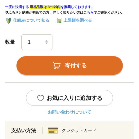
一度に決済する
返礼品数は３つ以内
を推奨しております。
🔰ふるさと納税が初めての方、詳しく知りたい方は
こちら
でご確認ください。
仕組みについて知る
上限額を調べる
数量
寄付する
お気に入りに追加する
お問い合わせについて
支払い方法
クレジットカード