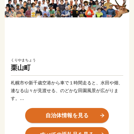
くりやまちょう
栗山町
札幌市や新千歳空港から車で１時間走ると、水田や畑、
連なる山々が見渡せる、のどかな田園風景が広がりま
す。
かつて夕張炭鉱の盛栄とともに発展した北海道最古の蔵
元「小林酒造」や、桃太郎のパッケージとオブラートで
自治体情報を見る
お馴染みの「谷田の日本一きびだんご」など、道産子な
ら誰もが一度は目にしたことがある商品は、実は栗山町