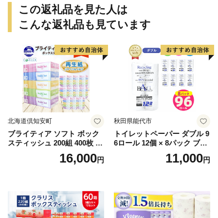
この返礼品を見た人は
こんな返礼品も見ています
北海道倶知安町
秋田県能代市
ブライティア ソフト ボック
トイレットペーパー ダブル 9
スティッシュ 200組 400枚 60
6ロール 12個 × 8パック ブラ
箱 日本製 まとめ買い ティッ
ンカ 再生紙 100％ 芯あり 日
16,000
11,000
円
円
シュ リサイクル 長持 防災 常
用品 消耗品 無香料 生活用品
備品 日用雑貨 消耗品 生活必
備蓄 秋田県 能代市 送料無料
需品 備蓄 ペーパー 紙 北海道
《能代製紙》
倶知安町 日用品