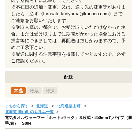
関する備考】に記載してください。
※不在日の追加・変更、又は、送り先の変更等がありま
したら、必ず《furusato-kuriyama@kurioco.com》まで
ご連絡をお願いいたします。
※受取人様のご都合で、お受け取りいただけなかった場
合、または受け取りまでに期間がかかった場合における
損害等につきましては、再配送は致しかねますので、予
めご了承下さい。
※配送に関する注意事項を掲載しておりますので、必ず
ご確認ください。
配送
常温
冷蔵
冷凍
まちから探す
北海道
北海道栗山町
北海道 栗山町の返礼品一覧
電気タオルウォーマー「ホットeラック」３段式・350mm丸パイプ（勝
手:右） S004