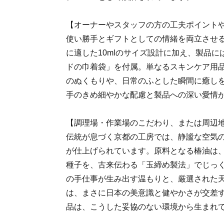
【オーナーやスタッフの方の工夫ポイント
使い勝手とギフトとしての情緒を両立させ
に適した10mlのサイズ設計に加え、製品
ドの巾着袋」を付属。単なるスキンケア用
のぬくもりや、日常のふとした瞬間に癒し
手のきめ細やかな配慮と製品への深い愛情
【調理場・作業場のこだわり、または周辺
伝統が息づく京都の工房では、静謐な空気
が仕上げられています。原料となる椿油は
種子を、古来伝わる「玉締め製法」でじっ
の手仕事が生み出す温もりと、厳選された
は、まさに日本の美意識と健やかさが交差
品は、こうした妥協のない環境から生まれ