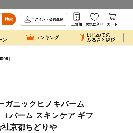
検索
ログイン・会員登録
上限額
お気に入り
カート
はじめての
ランキング
ーン
ふるさと納税
008］
オーガニックヒノキバーム
） / バーム スキンケア ギフ
式会社京都ちどりや