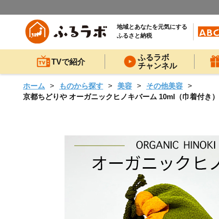
地域とあなたを元気にする
ふるさと納税
ふるラボ
TVで紹介
チャンネル
ホーム
ものから探す
美容
その他美容
京都ちどりや オーガニックヒノキバーム 10ml（巾着付き） /