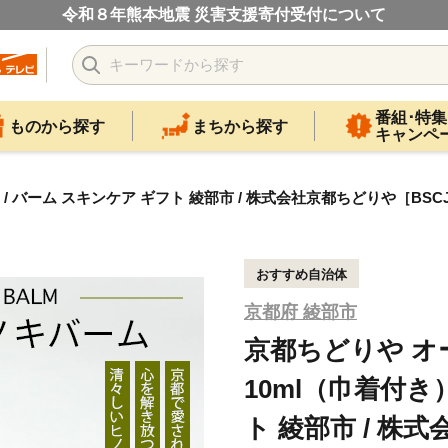
令和８年熊本地震 災害支援寄付受付について
番組･特集
ものから探す
まちから探す
キャンペ
 バーム スキンケア ギフト 綾部市 / 株式会社京都ちどりや［BSCJ
おすすめ自治体
京都府 綾部市
京都ちどりや 
10ml（巾着付き
ト 綾部市 / 株