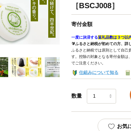
［BSCJ008］
寄付金額
一度に決済する
返礼品数は３つ以
🔰ふるさと納税が初めての方、詳
ふるさと納税では原則として自己負
す。控除の対象となる寄付金額は
でご注意ください。
仕組みについて知る
数量
お気