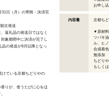
お申し込
8月31日（月）の寄附・決済完
内容量
京都ちど
第順次発送
▼原材料
は、返礼品の発送日ではなく
ツバキ油
。対象期間中に決済が完了し
ル、ヒノ
礼品の発送が9月以降となっ
合成着
無添加
ちどりや
もしくは
れ続けている京都ちどりやの
い香りが、使うたびに心をほ
す。