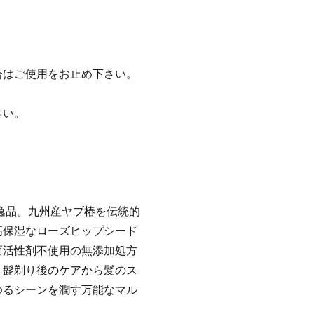
合はご使用をお止め下さい。
。
さい。
の逸品。九州産ヤブ椿を伝統的
高保湿なローズヒップシード
面活性剤不使用の無添加処方
。髭剃り後のケアから髪のス
ゆるシーンを潤す万能なマル