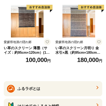
渾身の一作 作品 雑貨 工芸品
グッズ 愛知県 小牧市 お取り
寄せ 送料無料
愛媛県地酒の隠れ郷
愛媛県地酒の隠れ郷
い草のスクリーン 薄墨（サ
い草のスクリーン月明り 金
イズ：約95cm×120cm）(14
水引×黒（約95cm×180cm）
6)
(147)
100,000
180,000
円
円
ふるラボとは