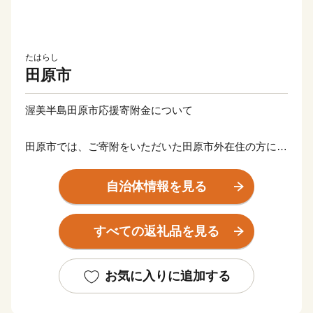
たはらし
田原市
渥美半島田原市応援寄附金について
田原市では、ご寄附をいただいた田原市外在住の方に、
感謝の気持ちとして寄附金額に応じた田原市の特産品等
の返礼品をお贈りいたします。
自治体情報を見る
【ご注意】
すべての返礼品を見る
【重要】ご依頼をいただき出荷準備が開始された後のお
届け先変更はお承りできません。
「発送完了メール」に記載されたお荷物番号をもとに、
お気に入りに追加する
直接配送業者にお問い合わせください。
・返礼品の送付は、田原市外にお住まいの方に限らせて