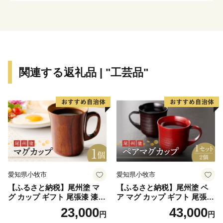
いただきます。
・寄附につきましては、年度内の回数制限は現在設けて
おりません。
・返礼品のお届けには1～2ヶ月程度かかることがありま
す。
関連する返礼品 | "工芸品"
・返礼品の写真はイメージです。
※1月1日～10日は指定日配送をお受けできません。ご
了承ください。※
※指定日配送を受付していない返礼品は、備考欄等にご
記入いただいた場合でもお受けすることが出来かねま
す。ご注意ください※
愛知県小牧市
愛知県小牧市
田原市は愛知県南部の渥美半島に位置し、ほぼ半島全
【ふるさと納税】尾州塗 マ
【ふるさと納税】尾州塗 ペ
域を市域としています。美しい海と緑豊かな自然に恵ま
グ カップ ギフト 尾張漆 漆
ア マグ カップ ギフト 尾張漆
れ、年間を通して日照時間が長い地域です。このような
漆器 漆器工芸 工芸品 芸術性
漆 漆器 漆器工芸 工芸品 芸術
23,000
43,000
円
円
実用性 抗菌性 美味しく安全
性 実用性 抗菌性 美味しく安
条件から農業が盛んで、温室メロン、トマト、花きなど