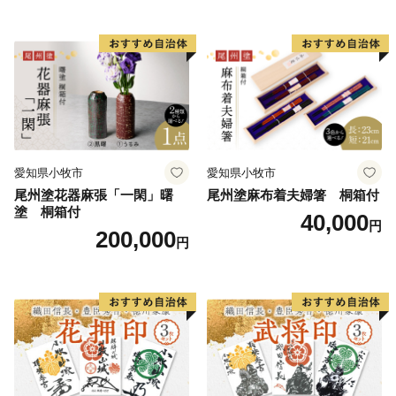
な食事 手作り 贈答用 くつろ
全な食事 手作り 贈答用 くつ
の施設園芸をはじめ、キャベツ、ブロッコリー、スイー
ぎ おうち時間 プレゼント 抗
ろぎ おうち時間 プレゼント
トコーン、スイカなどの露地栽培、さらに乳牛、肉牛、
ウイルス効果 お取り寄せ 愛
抗ウイルス効果 お取り寄せ
知県 小牧市 送料無料
愛知県 小牧市 送料無料
養豚などの畜産もあり全国有数の農業地帯として全国の
皆様に安全・安心な農産物をお届けしております。
このような中、田原市では「うるおいと活力のあるガ
ーデンシティ」を目指し、市民と協働で構想実現に向け
努力しております。また、市外から多くの方々が田原市
愛知県小牧市
愛知県小牧市
を訪れ、さらには定住していただけるようにするため、
尾州塗花器麻張「一閑」曙
尾州塗麻布着夫婦箸 桐箱付
サーフタウン構想を掲げ、推進しております。さらには
塗 桐箱付
40,000
安全・安心な農産物を全国にお届けするため、環境保全
円
200,000
円
型農業の実現などにも力を注いでおります。
このような田原市の取り組みを応援していただける
「応援団」として「ふるさと納税」を募集しておりま
す。多くの皆様からのご支援をお待ちしております。
■受領証明書及びワンストップ特例申請書のお届けにつ
いて