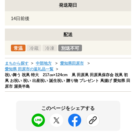
発送期日
14日前後
配送
常温
冷蔵
冷凍
別送不可
まちから探す
中部地方
愛知県田原市
愛知県 田原市の返礼品一覧
祝い舞う 祝凧 特大 217㎝×124cm 凧 田原凧 田原凧保存会 祝凧 初
凧 お祝い 祝い 出産祝い 誕生祝い 贈り物 プレゼント 凧揚げ 愛知県 田
原市 渥美半島
このページをシェアする