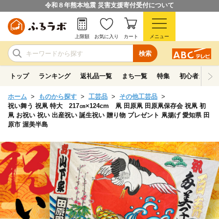
令和８年熊本地震 災害支援寄付受付について
上限額
お気に入り
カート
メニュー
検索
トップ
ランキング
返礼品一覧
まち一覧
特集
初心者ガイド
ホーム
ものから探す
工芸品
その他工芸品
祝い舞う 祝凧 特大 217㎝×124cm 凧 田原凧 田原凧保存会 祝凧 初
凧 お祝い 祝い 出産祝い 誕生祝い 贈り物 プレゼント 凧揚げ 愛知県 田
原市 渥美半島