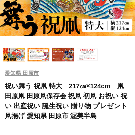
愛知県 田原市
祝い舞う 祝凧 特大 217㎝×124cm 凧
田原凧 田原凧保存会 祝凧 初凧 お祝い 祝
い 出産祝い 誕生祝い 贈り物 プレゼント
凧揚げ 愛知県 田原市 渥美半島