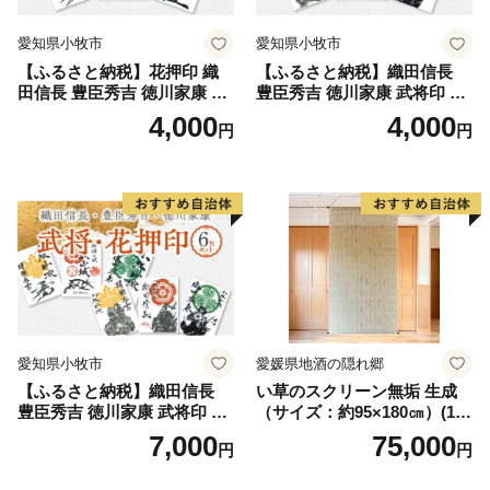
入金確認後、注文内容確認画面の【注文者情報】に記載
の住所にお送りいたします。
愛知県小牧市
愛知県小牧市
発送の時期は、2週間～1ヵ月以内を目途に、お礼の特産
【ふるさと納税】花押印 織
【ふるさと納税】織田信長
田信長 豊臣秀吉 徳川家康 3
豊臣秀吉 徳川家康 武将印 3
品とは別にお送りいたします。(年末年始を除く)
枚 セット 戦国 武将 小牧山城
枚 セット イラスト 戦国 武将
4,000
4,000
円
円
墨絵 龍画師 書道アーティス
小牧山城 墨絵 龍画師 書道ア
ト 池谷公智 渾身の一作 作品
ーティスト 池谷公智 渾身の
雑貨 工芸品 グッズ 愛知県 小
一作 作品 雑貨 工芸品 グッズ
牧市 お取り寄せ 送料無料
愛知県 小牧市 お取り寄せ 送
料無料
愛知県小牧市
愛媛県地酒の隠れ郷
【ふるさと納税】織田信長
い草のスクリーン無垢 生成
豊臣秀吉 徳川家康 武将印 花
（サイズ：約95×180㎝）(14
押印 6枚 セット イラスト 戦
3)
7,000
75,000
円
円
国 武将 小牧山城 墨絵 龍画師
書道アーティスト 池谷公智