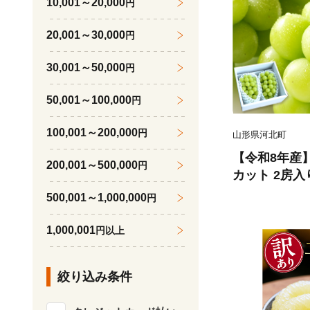
10,001～20,000
円
20,001～30,000
円
30,001～50,000
円
50,001～100,000
円
100,001～200,000
円
山形県河北町
【令和8年産
200,001～500,000
円
カット 2房入
品 山形県河北
500,001～1,000,000
円
074-023-r8
1,000,001
円以上
絞り込み条件