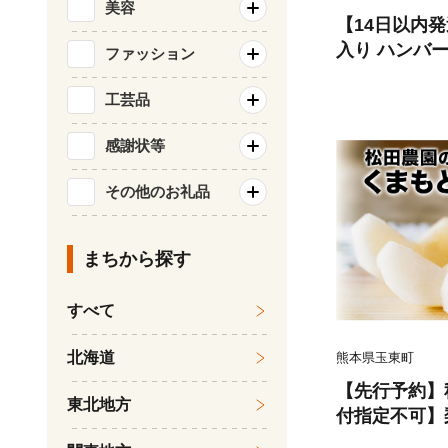
美容
【14日以内
入り ハンバーグ 
ファッション
22個)【佐賀
九州 ハンバー
工芸品
弁当 おかず 
感謝状等
083106)
その他のお礼品
まちから探す
すべて
北海道
熊本県玉東町
【先行予約】秋
東北地方
付指定不可】
まもと 梨 たっ