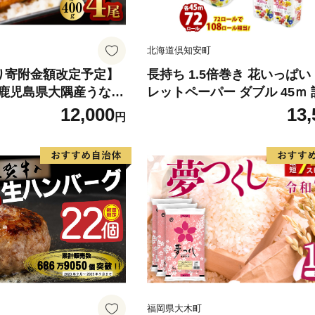
北海道倶知安町
)より寄附金額改定予定】
長持ち 1.5倍巻き 花いっぱい
鹿児島県大隅産うなぎ
レットペーパー ダブル 45ｍ 
g） KN007-023
ール 全18種 花柄 プリント 
12,000
13,
円
香り付き 日本製 まとめ買い 
備品 ペーパー エコ 日用雑貨
備蓄 送料無料 北海道 倶知安
品
福岡県大木町