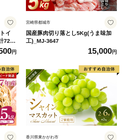
宮崎県都城市
 トイ
国産豚肉切り落とし5Kg(うま味加
計72ロ
工)_MJ-3647
ハーブ
500
15,000
円
円
防災 常
 消耗品
町 日用
香川県東かがわ市