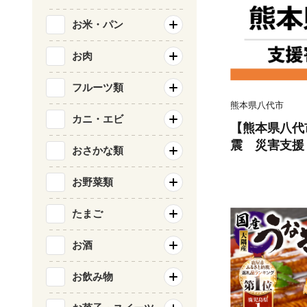
お米・パン
お肉
フルーツ類
熊本県八代市
カニ・エビ
【熊本県八代
震 災害支援
おさかな類
お野菜類
たまご
お酒
お飲み物