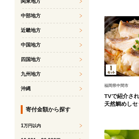
関東地方
後 《7月下旬
受付中 熊本
中部地方
農園』なし 果
近畿地方
中国地方
四国地方
九州地方
福岡県中間市
沖縄
TVで紹介さ
天然鯛めしセ
寄付金額から探す
汁、鯛茶漬け用だ
1
万円以内