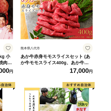
熊本県八代市
g 小
あか牛赤身モモスライスセット (あ
 焼肉用
か牛モモスライス400g、あか牛の
】
たれ200ml付き)
000
17,000
円
円