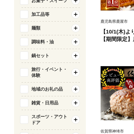
お菓子・スイーツ
加工品等
鹿児島県鹿屋市
麺類
【10/1(木
【期間限定】
調味料・油
蒲焼4尾（400
鍋セット
旅行・イベント・
体験
地域のお礼の品
雑貨・日用品
スポーツ・アウト
ドア
佐賀県神埼市