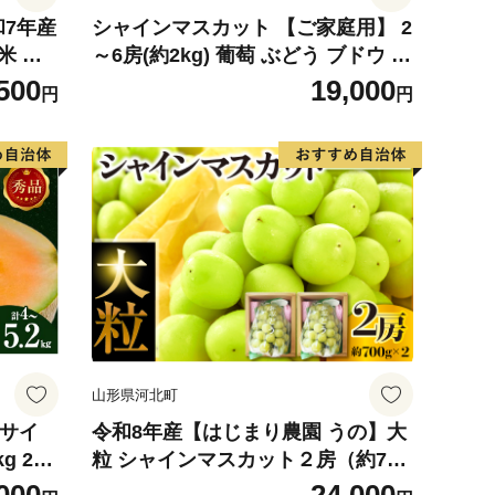
和7年産
シャインマスカット 【ご家庭用】 2
米 ※
～6房(約2kg) 葡萄 ぶどう ブドウ フ
可
ルーツ 果物 くだもの 果実 旬の果物
500
19,000
円
円
旬のフルーツ 香川 香川県 東かがわ
市
山形県河北町
4サイ
令和8年産【はじまり農園 うの】大
g 2玉
粒 シャインマスカット２房（約700
 めろ
g×2房） 山形県河北町産 【河北町