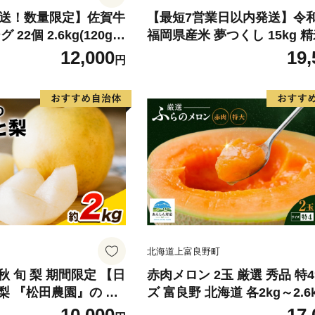
発送！数量限定】佐賀牛
【最短7営業日以内発送】令
22個 2.6kg(120g×
福岡県産米 夢つくし 15kg 精
牛 黒毛和牛 ブランド牛
北海道・沖縄・離島は配送不
12,000
19,
円
グ 牛肉 豚肉 国産 お
惣菜 おすすめ 人気】(H
北海道上富良野町
 旬 梨 期間限定 【日
赤肉メロン 2玉 厳選 秀品 特
梨 『松田農園』の く
ズ 富良野 北海道 各2kg～2.6k
ぷり 約2kg 5-7玉前
セット ファーム富良野 メロン