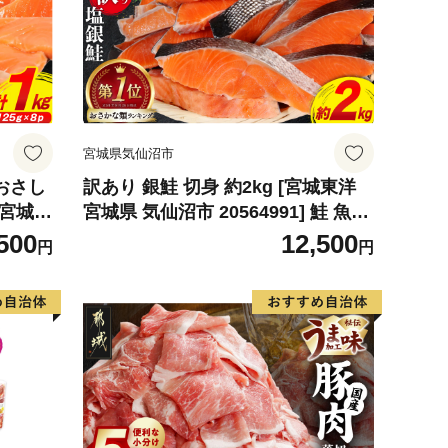
宮城県気仙沼市
おさし
訳あり 銀鮭 切身 約2kg [宮城東洋
店 宮城県
宮城県 気仙沼市 20564991] 鮭 魚介
類 鮭 お
類 海鮮 訳アリ 規格外 不揃い さけ
500
12,500
円
円
個包装
サケ 鮭切身 シャケ 切り身 冷凍 家
魚介
庭用 おかず 弁当 支援 サーモン 銀
鮭切り身 魚 わけあり