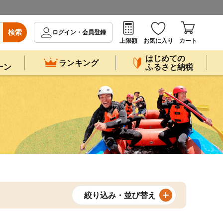
検索
ログイン・会員登録
上限額
お気に入り
カート
はじめての
ランキング
ーン
ふるさと納税
絞り込み・並び替え