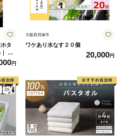
大阪府貝塚市
産ホタ
ワケあり水なす２０個
｜ 訳
20,000
円
000
円