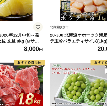
北海道紋別市
026年12月中旬～発
20-330 北海道オホーツク海
佐 文旦 8kg (Mサイ
テ玉冷バラエティサイズ(1kg)
ックス) 8000円 わけ
あり サイズ不揃い
8,000
20,
円
みかん mikan 蜜柑
旦 家庭用 産地直送 国
期間限定 特産品 サイズ
らもとファーム 愛南町