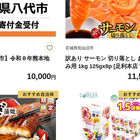
宮城県気仙沼市
市】令和８年熊本地
訳あり サーモン 切り落とし 
み用 1kg 125gx8p [足利本
気仙沼市 20564313] 魚 魚介
10,000
11,
円
刺し身 刺し身 刺身 生 生食 
チリ銀鮭 銀鮭 海鮮 海鮮丼 