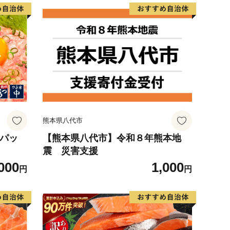
熊本県八代市
6パッ
【熊本県八代市】令和８年熊本地
震 災害支援
000
1,000
円
円