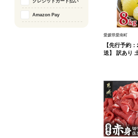
クレジットカード払い
Amazon Pay
愛媛県愛南町
【先行予約：2
送】 訳あり 土
ズ以上サイズミ
あり ぶんたん 
ミカン 土佐文
産 農家直送 
ミックス く
愛媛県