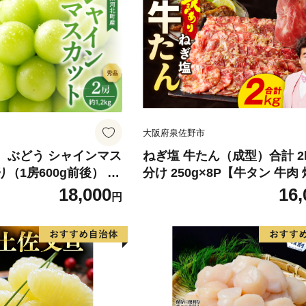
大阪府泉佐野市
】 ぶどう シャインマス
ねぎ塩 牛たん（成型）合計 2k
り（1房600g前後） 秀
分け 250g×8P【牛タン 牛肉
町産【山形eLab】 ka
薄切り 訳あり サイズ不揃い
18,000
16,
円