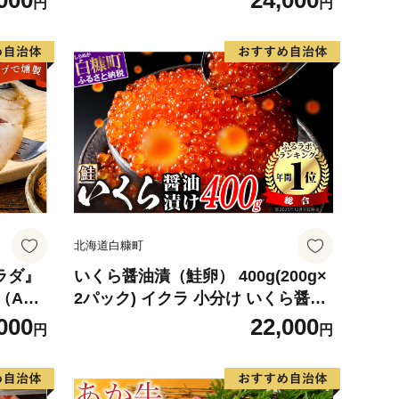
000
24,000
円
円
デザート
観光物産協会】 ka002-004-r8
北海道白糠町
サラダ』
いくら醤油漬（鮭卵） 400g(200g×
（ABC
2パック) イクラ 小分け いくら醤油
ク（1
漬 鮭いくら いくら醤油漬け 鮭 鮭卵
000
22,000
円
円
枚入）
ikura 醤油いくら 冷凍いくら いく
ら北海道 醤油鮭いくら 人気 大好評
品 北海道 白糠町