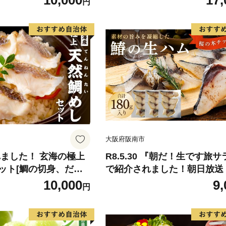
10,000
17,
円
-9月末頃出荷》 予約
ん 果物 くだもの フルーツ 
県玉名郡玉東町『松田
旬の果物 旬のフルーツ
物 スイーツ フルーツ
デザート スムージー SDG`s
大阪府阪南市
れました！ 玄海の極上
R8.5.30 『朝だ！生です旅
ット[鯛の切身、だし
で紹介されました！朝日放送
し]【010-0001】
テレビ） 鰆の生ハム ×3パッ
10,000
9,
円
パックあたり、約15g × 約4
さわら 燻製 熟成