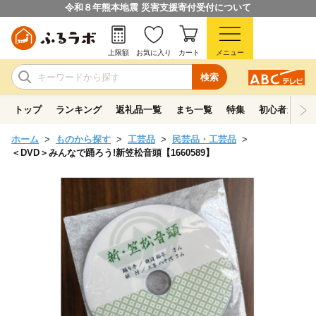
令和８年熊本地震 災害支援寄付受付について
上限額
お気に入り
カート
メニュー
検索
トップ
ランキング
返礼品一覧
まち一覧
特集
初心者ガイド
ホーム
ものから探す
工芸品
民芸品・工芸品
＜DVD＞みんなで踊ろう!新笠松音頭【1660589】