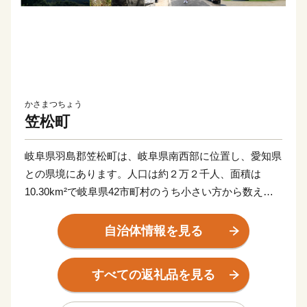
かさまつちょう
笠松町
岐阜県羽島郡笠松町は、岐阜県南西部に位置し、愛知県
との県境にあります。人口は約２万２千人、面積は
10.30km²で岐阜県42市町村のうち小さい方から数えて3
番目ですが、約3分の1の面積を木曽川が占め、自然と都
市化が上手く共存できた活気溢れるまちです。
自治体情報を見る
江戸時代に「美濃郡代笠松陣屋」、明治時代には「県
庁」が置かれ、川湊のある商人の町として、この地方の
すべての返礼品を見る
政治・経済をはじめ文化の中心となり栄えてきました。
先人が築き、残した歴史的遺産、神社仏閣が多く残るの