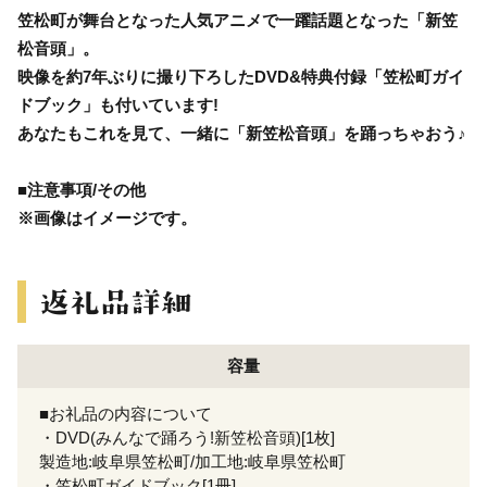
笠松町が舞台となった人気アニメで一躍話題となった「新笠
松音頭」。
映像を約7年ぶりに撮り下ろしたDVD&特典付録「笠松町ガイ
ドブック」も付いています!
あなたもこれを見て、一緒に「新笠松音頭」を踊っちゃおう♪
■注意事項/その他
※画像はイメージです。
容量
■お礼品の内容について
・DVD(みんなで踊ろう!新笠松音頭)[1枚]
製造地:岐阜県笠松町/加工地:岐阜県笠松町
・笠松町ガイドブック[1冊]