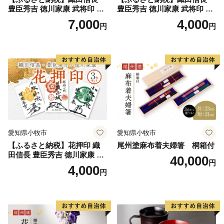
豊臣秀吉 徳川家康 武将印 花
豊臣秀吉 徳川家康 武将印 3
押印 6枚 セット イラスト 戦
枚 セット イラスト 戦国 武将
7,000
4,000
円
円
国 武将 小牧山城 墨絵 龍画師
小牧山城 墨絵 龍画師 書道ア
書道アーティスト 池谷公智
ーティスト 池谷公智 渾身の
渾身の一作 作品 雑貨 工芸品
一作 作品 雑貨 工芸品 グッズ
グッズ 愛知県 小牧市 お取り
愛知県 小牧市 お取り寄せ 送
寄せ 送料無料
料無料
愛知県小牧市
愛知県小牧市
【ふるさと納税】花押印 織
尾州塗麻布着夫婦箸 桐箱付
田信長 豊臣秀吉 徳川家康 3
40,000
円
枚 セット 戦国 武将 小牧山城
4,000
円
墨絵 龍画師 書道アーティス
ト 池谷公智 渾身の一作 作品
雑貨 工芸品 グッズ 愛知県 小
牧市 お取り寄せ 送料無料