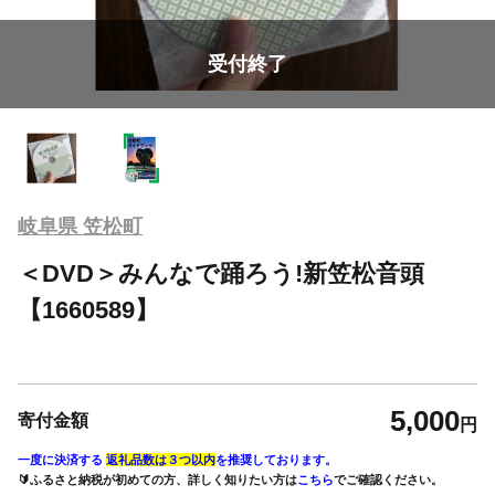
受付終了
岐阜県 笠松町
＜DVD＞みんなで踊ろう!新笠松音頭
【1660589】
5,000
寄付金額
円
一度に決済する
返礼品数は３つ以内
を推奨しております。
🔰ふるさと納税が初めての方、詳しく知りたい方は
こちら
でご確認ください。