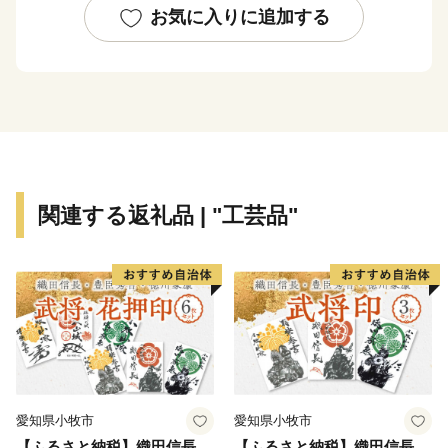
も笠松町の特徴です。
お気に入りに追加する
〈お知らせ〉
日頃から「かさまつ応援寄附金(ふるさと納税)」「ふ
るさとかさまつ宅配便(お礼の品)」を応援いただき誠に
ありがとうございます。
～ 現在新たなお知らせはありません ～
関連する返礼品 | "工芸品"
〈お願い〉
・「ふるさとかさまつ宅配便(お礼の品)」のお届け先を
寄附者の方【以外】へ指定いただく場合は、トラブル等
を防ぐため、お届け先様へあらかじめご連絡いただきま
すようお願いいたします。
・ふるさと納税制度の主旨により、「ふるさとかさまつ
宅配便(お礼の品)」の贈呈は町外者のみとさせていただ
愛知県小牧市
愛知県小牧市
きます。
【ふるさと納税】織田信長
【ふるさと納税】織田信長