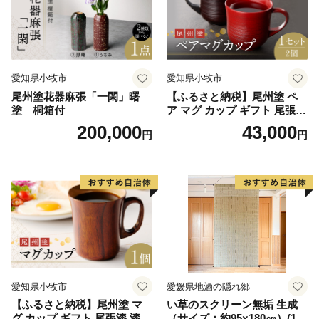
愛知県小牧市
愛知県小牧市
尾州塗花器麻張「一閑」曙
【ふるさと納税】尾州塗 ペ
塗 桐箱付
ア マグ カップ ギフト 尾張漆
漆 漆器 漆器工芸 工芸品 芸術
200,000
43,000
円
円
性 実用性 抗菌性 美味しく安
全な食事 手作り 贈答用 くつ
ろぎ おうち時間 プレゼント
抗ウイルス効果 お取り寄せ
愛知県 小牧市 送料無料
愛知県小牧市
愛媛県地酒の隠れ郷
【ふるさと納税】尾州塗 マ
い草のスクリーン無垢 生成
グ カップ ギフト 尾張漆 漆
（サイズ：約95×180㎝）(14