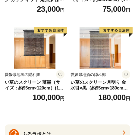
漆器 漆器工芸 工芸品 芸術性
3)
23,000
75,000
円
円
実用性 抗菌性 美味しく安全
な食事 手作り 贈答用 くつろ
ぎ おうち時間 プレゼント 抗
ウイルス効果 お取り寄せ 愛
知県 小牧市 送料無料
愛媛県地酒の隠れ郷
愛媛県地酒の隠れ郷
い草のスクリーン 薄墨（サ
い草のスクリーン月明り 金
イズ：約95cm×120cm）(14
水引×黒（約95cm×180cm）
6)
(147)
100,000
180,000
円
円
ふるラボとは