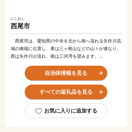
にしおし
西尾市
西尾市は、愛知県の中央を北から南へ流れる矢作川流
域の南端に位置し、東は三ヶ根山などの山々が連なり、
西は矢作川が流れ、南は三河湾を望みます。
鎌倉時代に足利義氏によって築かれたと伝えられる「西
条城」は、この地域の拠点として発展を続け、「西尾
自治体情報を見る
城」と改称された江戸時代に城下町が形成されました。
明和元年（1764年）、大給松平家の居城となると、六
すべての返礼品を見る
万石城下町として商業がさらに賑わいを見せるようにな
り、その栄華は祇園祭として有形無形で今も大切に残さ
れています。
お気に入りに追加する
そのような歴史を有する西尾市は、市制を施行した昭
和28年12月15日以降、西三河南部の中核的な都市とし