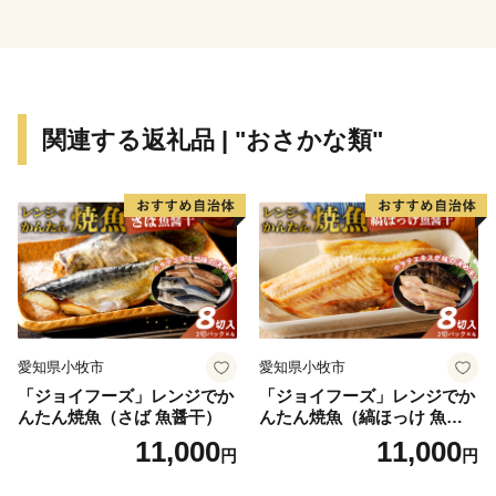
て、自動車関連産業の発展とともに成長し続けてきまし
た。平成23年4月1日には一色町、吉良町、幡豆町と合
併し、令和2年で10年目を迎えています。
合併により、抹茶（てん茶）やカーネーション、養殖
うなぎなどの全国有数の地域資源を数多く有することと
関連する返礼品 | "おさかな類"
なった西尾市は、農水産物の生産も盛んで、農業、工
業、商業のバランスの取れた産業を展開しています。
特に「一色産うなぎ」、「西尾の抹茶」、「三河一色
えびせんべい」は特許庁の地域団体商標（地域ブラン
ド）にも認定されている全国に誇る三大ブランドです。
また、市内には歴史的な史跡や名所が点在し、伝統的
な祭りや民俗芸能も多く伝えられているほか、海・山・
川など自然環境も豊かな「自然と文化と人々がとけあ
愛知県小牧市
愛知県小牧市
い、心豊かに暮らせるまち」それが六万石城下町・西尾
「ジョイフーズ」レンジでか
「ジョイフーズ」レンジでか
です。
んたん焼魚（さば 魚醤干）
んたん焼魚（縞ほっけ 魚醤
干）
11,000
11,000
円
円
【お問い合わせ先】
■ 返礼品・配送に関する問い合わせ