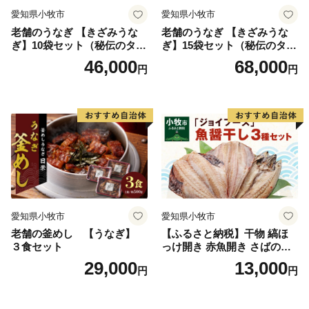
Mail：furusato@city.nishio.lg.jp
愛知県小牧市
愛知県小牧市
老舗のうなぎ 【きざみうな
老舗のうなぎ 【きざみうな
ぎ】10袋セット（秘伝のタレ
ぎ】15袋セット（秘伝のタレ
付）
付）
46,000
68,000
円
円
愛知県小牧市
愛知県小牧市
老舗の釜めし 【うなぎ】
【ふるさと納税】干物 縞ほ
３食セット
っけ開き 赤魚開き さばの開
き 魚醤干し 3種 セット 詰め
29,000
13,000
円
円
合わせ 魚 おかず 肉厚 おいし
い さば 赤魚 縞ホッケ ジョイ
フーズ 魚貝類 お取り寄せ お