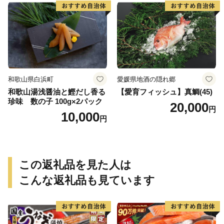
取り寄せグルメ 魚醤 ナンプ
ラー 愛知県 小牧市 冷凍 送料
無料
和歌山県白浜町
愛媛県地酒の隠れ郷
和歌山湯浅醤油と鰹だし香る
【愛育フィッシュ】真鯛(45)
珍味 数の子 100g×2パック
20,000
円
10,000
円
この返礼品を見た人は
こんな返礼品も見ています