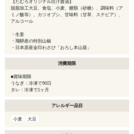
【たむろオリジナル出汁醤油】
脱脂加工大豆、食塩、小麦、糖類（砂糖）、調味料（ア
ミノ酸等）、カツオブシ、甘味料（甘草、ステビア）、
アルコール
・生姜
・飛騨産の特別山椒
・日本原産金印わさび「おろし本山葵」
消費期限
■賞味期限
うなぎ：冷凍で90日
タレ：冷凍で1ヶ月
アレルギー
品目
小麦
大豆