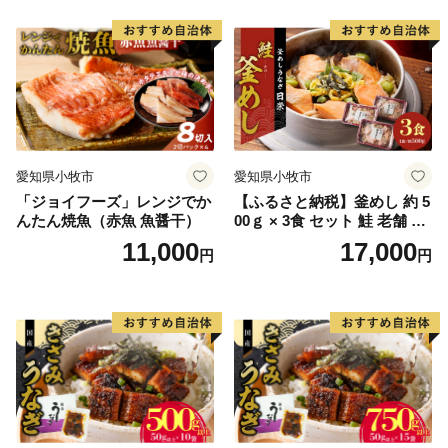
一般社団法人西尾市観光協会
※西尾市は、返礼品に関する事務を外部委託していま
す。
TEL：0563-57-7882
Mail：furusato@katch.ne.jp
愛知県小牧市
愛知県小牧市
■ ワンストップ特例に関する問い合わせ
「ジョイフーズ」レンジでか
【ふるさと納税】釜めし 約 5
愛知県西尾市ふるさと納税ワンストップ受付センター
んたん焼魚（赤魚 魚醤干）
00ｇ × 3食 セット 鮭 老舗 急
（シフトプラス株式会社）
速冷凍 レンチン 時短 簡単調
11,000
17,000
円
円
※西尾市は、ワンストップ特例申請受付業務を外部委託
理 食品 加工品 海鮮 手作り
ほくほく ご飯 お弁当 おにぎ
しています
り お茶漬け お取り寄せ お取
TEL：050-3114-2837
り寄せグルメ 愛知県 小牧市
Mail：support@nishio.furusato-lg.jp
送料無料
■ その他に関する問い合わせ
西尾市総合政策部秘書政策課
TEL：0563-65-2154