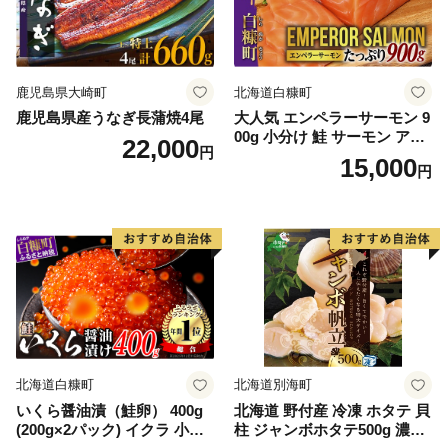
鹿児島県大崎町
北海道白糠町
鹿児島県産うなぎ長蒲焼4尾
大人気 エンペラーサーモン 9
00g 小分け 鮭 サーモン アト
22,000
円
ランティックサーモン 水産
15,000
円
庁長官賞 受賞 さけ シャケ し
ゃけ sake カルパッチョ ソテ
ー レアステーキ 人気 高級 大
満足 美味しい 贈答 生食用 刺
身 お刺身 刺し身 魚介類 海鮮
冷凍 厚切り 薄切り ふるさと
納税 ふるさとチョイス チョ
イス 北海道 白糠町
北海道白糠町
北海道別海町
いくら醤油漬（鮭卵） 400g
北海道 野付産 冷凍 ホタテ 貝
(200g×2パック) イクラ 小分
柱 ジャンボホタテ500g 濃厚