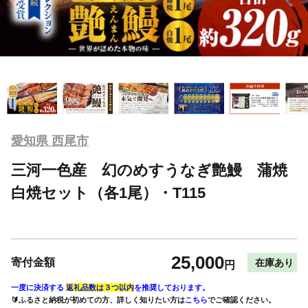
愛知県 西尾市
三河一色産 幻のめすうなぎ艶鰻 蒲焼
白焼セット（各1尾）・T115
25,000
寄付金額
在庫あり
円
一度に決済する
返礼品数は３つ以内
を推奨しております。
🔰ふるさと納税が初めての方、詳しく知りたい方は
こちら
でご確認ください。