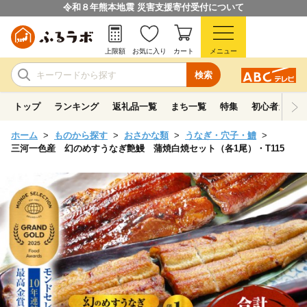
令和８年熊本地震 災害支援寄付受付について
上限額
お気に入り
カート
メニュー
検索
トップ
ランキング
返礼品一覧
まち一覧
特集
初心者ガイド
ホーム
ものから探す
おさかな類
うなぎ・穴子・鱧
三河一色産 幻のめすうなぎ艶鰻 蒲焼白焼セット（各1尾）・T115