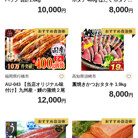
帆立 貝柱 海鮮 魚介類 刺身
10,000
8,000
円
円
大粒 天然 海鮮 ランキング 大
人気 人気 おすすめ 訳あり ）
福岡県行橋市
高知県須崎市
AU-043 【当店オリジナル味
藁焼きかつおタタキ 1.9kg
付け】九州産・鰻の蒲焼２尾
8,000
円
12,000
円