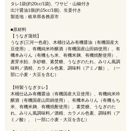
タレ1袋(約20cc/1袋)、ワサビ・山椒付き
出汁醤油1個(約15cc/1個)、生姜付き
製造地：岐阜県各務原市
■原材料
【うなぎ蒲焼】
うなぎ(三河一色産)、木桶仕込み有機醤油（有機国産大
豆使用）、有機純米吟醸酒（有機国産山田錦使用）、有
機本みりん（有機もち米、有機米麹、有機焼酎使用）、
麦芽水飴、氷砂糖、素焚糖、うなぎのたれ、みりん風調
味料／酒精、カラメル色素、調味料（アミノ酸）、（一
部に小麦・大豆を含む）
【特製うなぎタレ】
木桶仕込み有機醤油（有機国産大豆使用）、有機純米吟
醸酒（有機国産山田錦使用）、有機本みりん（有機もち
米、有機米麹、有機焼酎使用）、素焚糖、うなぎのた
れ、みりん風調味料／酒精、カラメル色素、調味料（ア
ミノ酸）、（一部に小麦・大豆を含む）