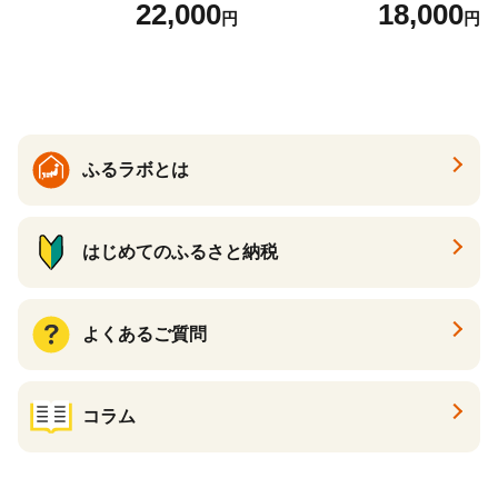
け いくら醤油漬 鮭いくら い
な旨味と甘み （ほたて ホタ
22,000
18,000
円
円
くら醤油漬け 鮭 鮭卵 ikura
テ 帆立 貝柱 ホタテ貝柱 大玉
醤油いくら 冷凍いくら いく
大粒 北海道 別海 野付 ふるさ
ら北海道 醤油鮭いくら 人気
と納税）
大好評品 北海道 白糠町
ふるラボとは
はじめてのふるさと納税
よくあるご質問
コラム