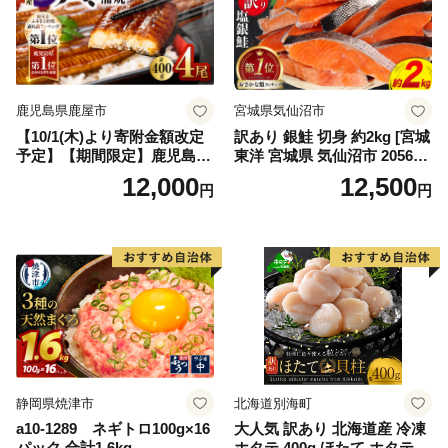
鹿児島県鹿屋市
宮城県気仙沼市
【10/1(木)より寄附金額改定
訳あり 銀鮭 切身 約2kg [宮城
予定】【期間限定】鹿児島県
東洋 宮城県 気仙沼市 205649
大隅産うなぎ蒲焼4尾（400
91] 鮭 魚介類 海鮮 訳アリ 規
12,000
12,500
円
円
g） KN007-023
格外 不揃い さけ サケ 鮭切身
シャケ 切り身 冷凍 家庭用 お
かず 弁当 支援 サーモン 銀鮭
切り身 魚 わけあり
静岡県焼津市
北海道別海町
a10-1289 ネギトロ100g×16
大人気 訳あり 北海道産 冷凍
パック 合計1.6kg
ホタテ 400g ほたて ホタテ