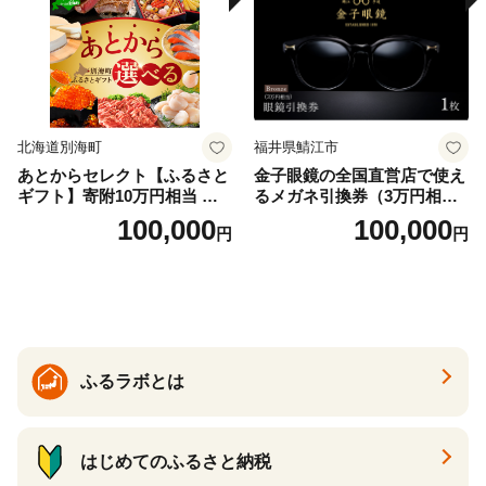
北海道別海町
福井県鯖江市
あとからセレクト【ふるさと
金子眼鏡の全国直営店で使え
ギフト】寄附10万円相当 あ
るメガネ引換券（3万円相
とから選べる！ ギフト いく
当） Bronze
100,000
100,000
円
円
ら ほたて 海鮮 牛肉 別海町
ケーキ アイス （ 後から 選べ
る カタログ カタログポイン
ト カタログギフト あとから
カタログ あとからカタログ
ポイント あとからカタログ
ギフト ふるさと納税 ）
ふるラボとは
はじめてのふるさと納税