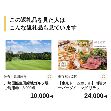
この返礼品を見た人は
こんな返礼品も見ています
神奈川県川崎市
東京都文京区
川崎国際生田緑地ゴルフ場
【東京ドームホテル】 3階 ス
ご利用券 3,000点
ーパーダイニング リラッサ
ランチブッフェ お食事券 大
10,000
24,000
円
円
人1名様分 関東 東京 ご利用
券 ランチ 昼食 食事券 レスト
ラン ブッフェ 東京都 お食事