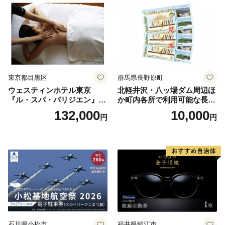
券
東京都目黒区
群馬県長野原町
ウェスティンホテル東京
北軽井沢・八ッ場ダム周辺ほ
『ル・スパ・パリジエン』選
か町内各所で利用可能な長野
べるボディセラピー90分/1名
原町ふるさと感謝券（3,000
132,000
10,000
円
円
円分）【トラベル 観光 旅行
お土産 群馬県 長野原町 北軽
井沢】
石川県小松市
福井県鯖江市