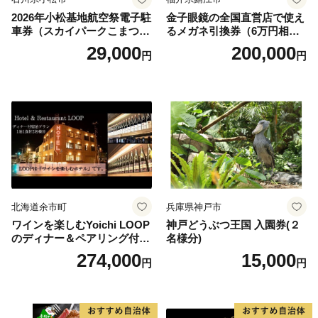
2026年小松基地航空祭電子駐
金子眼鏡の全国直営店で使え
車券（スカイパークこまつ
るメガネ引換券（6万円相
翼） 駐車場 シャトルバスの
当） Platinum
29,000
200,000
円
円
りばすぐ 石川県 小松市
北海道余市町
兵庫県神戸市
ワインを楽しむYoichi LOOP
神戸どうぶつ王国 入園券(２
のディナー＆ペアリング付宿
名様分)
泊プラン＜デラックスツイン
274,000
15,000
円
円
＞