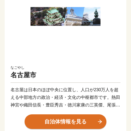
なごやし
名古屋市
名古屋は日本のほぼ中央に位置し、人口が230万人を超
える中部地方の政治・経済・文化の中枢都市です。熱田
神宮や織田信長・豊臣秀吉・徳川家康の三英傑、尾張徳
川家に代表される歴史や文化は、名古屋の魅力や活力の
礎となっています。現在は、武将ゆかりの歴史・文化や
自治体情報を見る
なごやめしを目的に多くの方が名古屋を訪れるなど、名