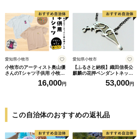
愛知県小牧市
愛知県小牧市
小牧市のアーティスト奥山優
【ふるさと納税】織田信長公
さんのTシャツ子供用 小牧市
麒麟の花押ペンダントネック
制70周年記念
レス
16,000
53,000
円
円
この自治体のおすすめの返礼品