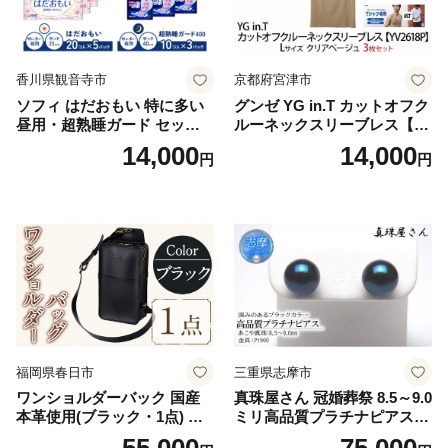
香川県観音寺市
京都府宮津市
ソフィ はだおもい 特に多い
グンゼ YG in.T カットオフク
昼用・超熟睡ガード セット
ルーネックスリーブレス【Y
羽付き ナプキン 生理用品 サ
V2618P】Lサイズ クリアベ
14,000
14,000
円
円
ニタリー ユニ・チャーム
ージュ3枚セット [№5716-04
32]
福岡県春日市
三重県志摩市
ワンショルダーバック 国産
真珠屋さん 冠婚葬祭 8.5～9.0
本革使用(ブラック・1点) 鞄
ミリ高品質プラチナピアス P
バック バッグ カバン レザー
t900 志摩産アコヤ真珠 ブラ