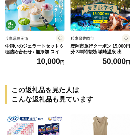
兵庫県豊岡市
兵庫県豊岡市
牛飼いのジェラートセット 6
豊岡市旅行クーポン 15,000円
種詰め合わせ / 無添加 スイー
分 3年間有効 城崎温泉 出石
ツ ジェラート シャーベット
竹野 神鍋 など 宿泊施設 飲食
10,000
50,000
円
円
アイスクリーム 卵 小麦粉不
店 観光施設 250施設以上で使
使用 手作り プレセント お土
える旅行券 「豊岡旅幸券」
産 贈り物 ギフト お取り寄せ
旅行 宿泊 旅 トラベルの チケ
【狩野牧場】
ット
この返礼品を見た人は
こんな返礼品も見ています