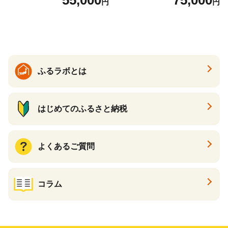
55,000
75,000
円
円
国産 日本製 牛革 黒 革 革製
ックパール 黒真珠
品 手作り 男性 女性 レディー
ス メンズ【ksg1307-bk】【Z
enis】
ふるラボとは
はじめてのふるさと納税
よくあるご質問
コラム