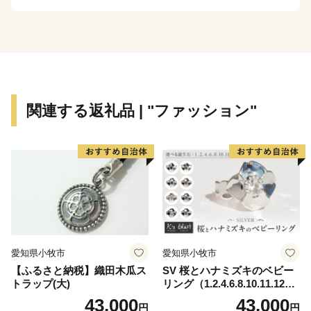
１．自然との共生が徹底されていること。
２．地域の歴史、伝統、文化が守られ、新しい工夫
が加わり、引き継がれていること。
３．優れた文化芸術が創造され、人々が楽しんでい
ること。
４．多様性を受け入れ、支え合うリベラルな気風が
関連する返礼品 | "ファッション"
まちに満ちていること。
５．内発型の地域産業がすくすくと育っているこ
と。
６．子どもたちが地域への愛着を育み、豊岡で世界
と出会っていること。
これらの状態を達成すれば、豊岡は世界で輝くことが
できるはずです。
愛知県小牧市
愛知県小牧市
私たちは、みんなの力を合せて目指す都市像に向かっ
【ふるさと納税】織田木瓜ス
SV 桜とハナミズキのベビー
ていきます。
トラップ(大)
リング（1.2.4.6.8.10.11.12
月）
43,000
43,000
円
円