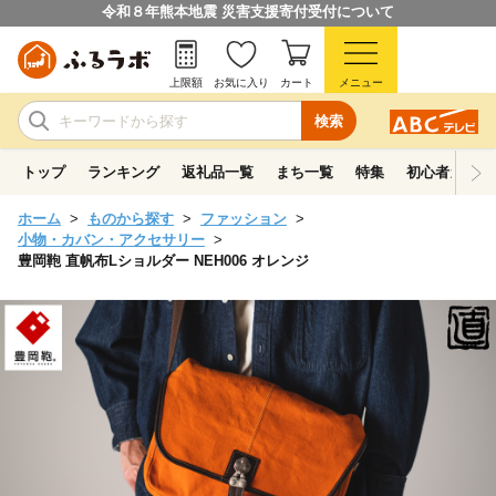
令和８年熊本地震 災害支援寄付受付について
上限額
お気に入り
カート
メニュー
検索
トップ
ランキング
返礼品一覧
まち一覧
特集
初心者ガイド
ホーム
ものから探す
ファッション
小物・カバン・アクセサリー
豊岡鞄 直帆布Lショルダー NEH006 オレンジ