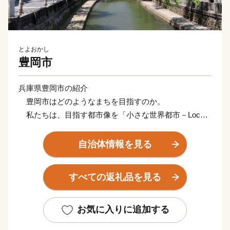
とよおかし
豊岡市
兵庫県豊岡市の紹介
豊岡市はどのようなまちを目指すのか。
私たちは、目指す都市像を「小さな世界都市－Local
＆Global City－」と定めました。「小さな」を
「Local」と訳しています。
自治体情報を見る
豊岡というローカルに深く根ざしながら、世界で輝き
「小さくてもいいのだ」という堂々とした態度のまちを
すべての返礼品を見る
創ろうということです。
豊岡が小さな世界都市となるためには、６つの条件が
必要であると考えています。
お気に入りに追加する