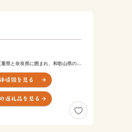
重県と奈良県に囲まれ、和歌山県のど
殊な位置にある北山村は、日本で唯一の
を山林が占め、すぐそばを北山川が悠々
0人程度の小さな村です。
景観コンテスト」で農林水産大臣賞を受
孤島」と呼ばれるほどでしたが、ここ数
大阪・名古屋からも気軽にアクセスでき