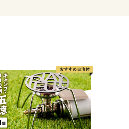
り>
業で栄え、伐採された木材の輸送は
て木材集積地の新宮まで運ばれていまし
っておりませんが、日本で唯一の観光向
いかだ下り」を行っていて、北山村の夏
た自然雑種で、北山村でしか栽培されて
」と呼ばれています。見た目は普通の柑
みると独特の風味があります。昔はあま
が、現在ではメディアでも取り上げられ
しました。
報番組「キャスト」で、「じゃばらい