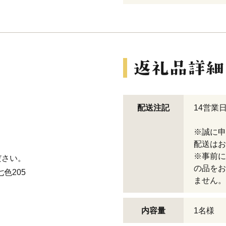
配送注記
14営業
※誠に申
配送はお
※事前に
ださい。
の品をお
色205
ません。
内容量
1名様