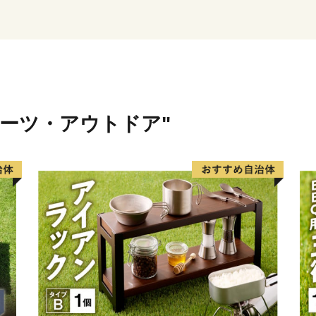
<日本で唯一・観光いかだ下
昔から良質の杉に恵まれ林
川を利用していかだによっ
た。現在は木材の輸送は行
けいかだ下り「北山村観光
ポーツ・アウトドア"
の風物詩となっています。
<幻の果実・じゃばら>
昔から北山村に自生してい
いないことから「幻の果実
橘類ですが、実際に食べて
り知られていませんでした
村の基幹を担う産業に発展
★ABCテレビのニュース情