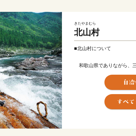
きたやまむら
北山村
■北山村について
和歌山県でありながら、三
の市町村とも隣接しない特
飛び地の村です。村の97%
と流れる自然豊かな人口50
過去に「美しい日本のむら
賞したこともあります。
以前は交通も不便で「陸の
年で道路状況がよくなり、
るようになりました。