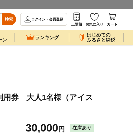
検索
ログイン・会員登録
上限額
お気に入り
カート
はじめての
ランキング
ーン
ふるさと納税
利用券 大人1名様（アイス
30,000
在庫あり
円