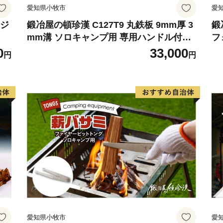
愛知県小牧市
愛
レジ
鍛冶屋の頓珍漢 C127T9 丸鉄板 9mm厚 3
鍛
mm溝 ソロキャンプ用 専用ハンドル付き
フ
スノーピーク アルミパーソナルクッカー
五
0
33,000
円
円
サイズ
愛知県小牧市
愛