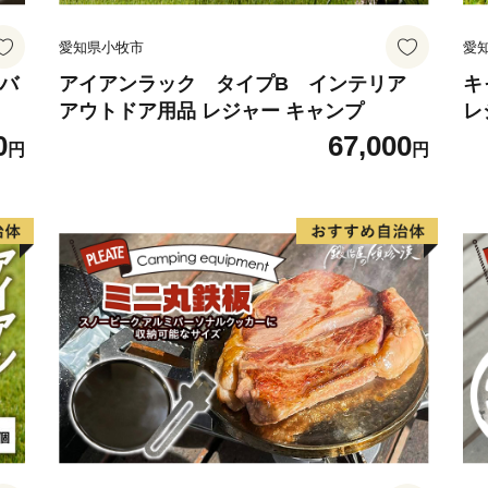
ず北山」の“じゃばらポン酢
愛知県小牧市
愛
👉じゃばらポン酢 じゃぽん 3
👉その他のじゃばら関連返
納バ
アイアンラック タイプB インテリア
キ
アウトドア用品 レジャー キャンプ
レ
徳
0
67,000
円
円