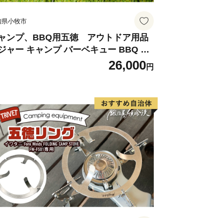
” が紹介されました！
知県小牧市
60ml×3本
礼品を見る
ャンプ、BBQ用五徳 アウトドア用品
ジャー キャンプ バーベキュー BBQ 五
26,000
円