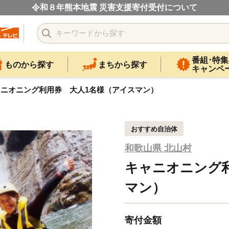
令和８年熊本地震 災害支援寄付受付について
番組･特集
ものから探す
まちから探す
キャンペ
ャニオニング利用券 大人1名様（アイスマン）
おすすめ自治体
和歌山県 北山村
キャニオニング
マン）
寄付金額