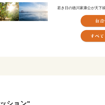
若き日の徳川家康公が天下
野忠邦など歴代城主の多く
近代では、世界的な研究者
か、世界に名高い多くの企
浜松市は東京と大阪のほぼ中
指定都市。北は天竜の美林
と多様な自然に恵まれた土
そして、旺盛なチャレンジ
ートバイ・繊維・楽器とい
でもあります。
世界トップレベルの企業を
充実しています。
ァッション"