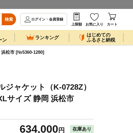
検索
ログイン・会員登録
上限額
お気に入り
カート
はじめての
ランキング
ーン
ふるさと納税
 [№5360-1280]
ジャケット（K-0728Z）
Lサイズ 静岡 浜松市
634,000
在庫あり
円