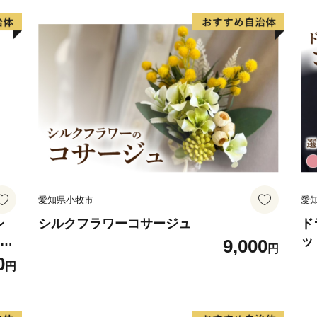
愛知県小牧市
愛
レ
シルクフラワーコサージュ
ド
フト
ッ
9,000
円
ジン
系
0
円