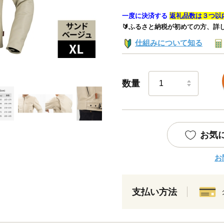
一度に決済する
返礼品数は３つ以
🔰ふるさと納税が初めての方、詳
仕組みについて知る
数量
お気
お
支払い方法