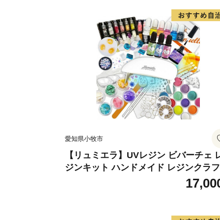
愛知県小牧市
【リュミエラ】UVレジン ビバーチェ 
ジンキット ハンドメイド レジンクラ
アクセサリーキット 手作り セット レ
17,00
LEDライト