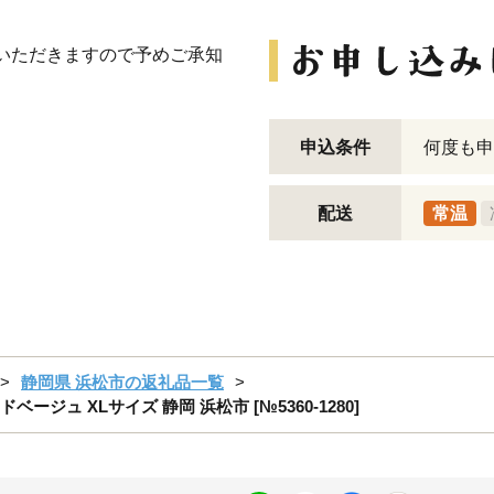
をいただきますので予めご承知
申込条件
何度も申
配送
常温
静岡県 浜松市の返礼品一覧
ージュ XLサイズ 静岡 浜松市 [№5360-1280]