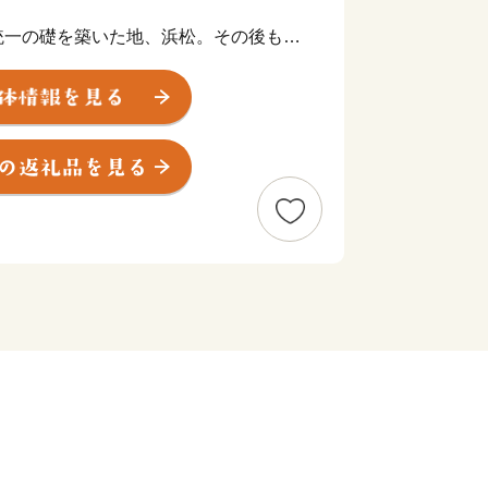
統一の礎を築いた地、浜松。その後も水
が幕府の要職への出世しました。
や技術者、音楽家や芸術家を輩出したほ
業が、浜松から生まれています。
央に位置する、人口約80万人の政令
、南は遠州灘、西は浜名湖、東は天竜川
地です。
精神と起業意識の高い風土によって、オ
った産業が集積する「ものづくりの街」
輩出し、体験できる産業観光施設も年々