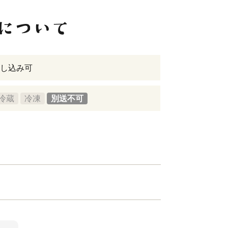
し込み可
冷蔵
冷凍
別送不可