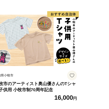
市部の調和、温暖な気候、魅力ある食文
地としての人気も高まっています。
知県小牧市
牧市のアーティスト奥山優さんのTシャ
子供用 小牧市制70周年記念
16,000
円