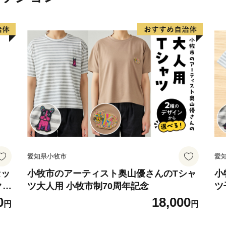
さらに豊かな自然環境と都
化などにより、近年、観光
愛知県小牧市
愛
セッ
小牧市のアーティスト奥山優さんのTシャ
小
クラ
ツ大人用 小牧市制70周年記念
ツ
ト
0
18,000
円
円