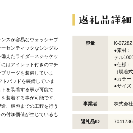
ナンスが容易なウォッシャブ
容量
K-0728Z
オーセンティックなシングル
●素材：
を備えたライダースジャケッ
テル100
下にはアイレット付きのマチ
●仕様：
（脱着式
ンプリーツを装備していま
●カラー
フトパッドを装備していま
●サイズ
ストを装着する事が可能で
トを装着する事が可能です。
事業者
株式会社
製造、梱包までの工程を行う
合の付加価値が生じているも
返礼品ID
7041736