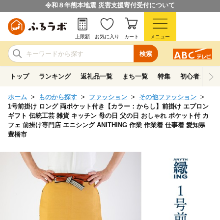
令和８年熊本地震 災害支援寄付受付について
上限額
お気に入り
カート
メニュー
検索
トップ
ランキング
返礼品一覧
まち一覧
特集
初心者ガイド
ホーム
ものから探す
ファッション
その他ファッション
1号前掛け ロング 両ポケット付き【カラー：からし】前掛け エプロン
ギフト 伝統工芸 雑貨 キッチン 母の日 父の日 おしゃれ ポケット付 カ
フェ 前掛け専門店 エニシング ANITHING 作業 作業着 仕事着 愛知県
豊橋市