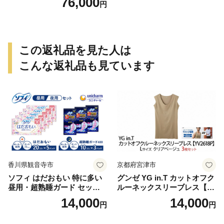
76,000
円
この返礼品を見た人は
こんな返礼品も見ています
香川県観音寺市
京都府宮津市
ソフィ はだおもい 特に多い
グンゼ YG in.T カットオフク
昼用・超熟睡ガード セット
ルーネックスリーブレス【Y
羽付き ナプキン 生理用品 サ
V2618P】Lサイズ クリアベ
14,000
14,000
円
円
ニタリー ユニ・チャーム
ージュ3枚セット [№5716-04
32]