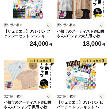
愛知県小牧市
愛知県小牧市
【リュミエラ】UVレジン フ
小牧市のアーティスト奥山優
ァンシーセット レジンキッ
さんのTシャツ大人用 小牧市
ト ハンドメイド レジンクラ
制70周年記念
24,000
18,000
円
円
フト アクセサリーキット 手
作り セット レジン LEDライ
ト
愛知県小牧市
愛知県小牧市
小牧市のアーティスト奥山優
【リュミエラ】UVレジン ビ
さんのTシャツ子供用 小牧市
バーチェ レジンキット ハン