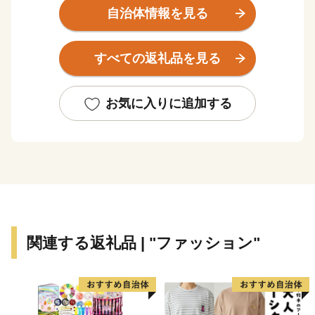
本有数の渡り鳥の飛来地である三河湾の汐川干潟などが
自治体情報を見る
あります。また、温暖な気候に恵まれ、大消費地が近い
こともあり全国有数の農業産地となっています。三河港
すべての返礼品を見る
には多くの外資系企業が進出しており、特に自動車の輸
入額では全国一を誇り、総合物流港湾として今後もます
ます発展が期待されています。
お気に入りに追加する
「手筒花火」「のんほいパーク」「路面電車」「とよは
し食文化」の4つのコンテンツを核として、豊橋の魅力
を全国に発信していくシティプロモーションを推進して
います。ふるさと納税のお礼の品として豊橋の魅力的な
特産品や貴重な体験をご用意しておりますので、この機
会に豊橋市へお越しください！
関連する返礼品 | "ファッション"