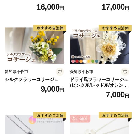
制70周年記念
ドメイド レジンクラフト ア
16,000
17,000
円
円
クセサリーキット 手作り セ
ット レジン LEDライト
愛知県小牧市
愛知県小牧市
シルクフラワーコサージュ
ドライ風フラワーコサージュ
(ピンク系/レッド系/オレンジ
9,000
円
系/ホワイト系/イエロー系/グ
7,000
円
リーン系/ブルー系）