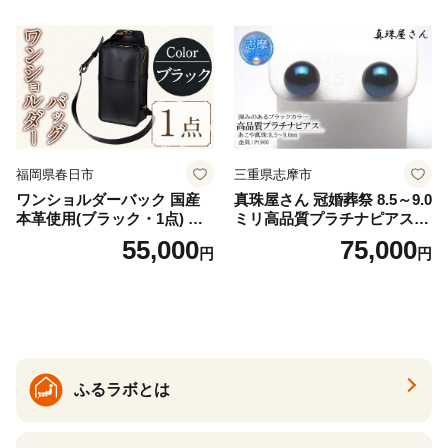
福岡県春日市
三重県志摩市
ワンショルダーバック 国産
真珠屋さん 冠婚葬祭 8.5～9.0
本革使用(ブラック・1点) 鞄
ミリ高品質プラチナピアス P
バック バッグ カバン レザー
t900 志摩産アコヤ真珠 ブラ
55,000
75,000
円
円
国産 日本製 牛革 黒 革 革製
ックパール 黒真珠
品 手作り 男性 女性 レディー
ス メンズ【ksg1307-bk】【Z
enis】
ふるラボとは