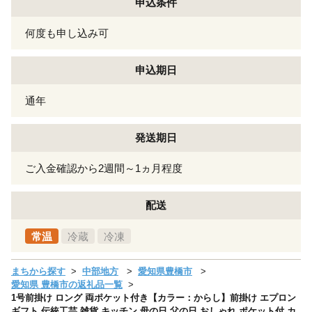
申込条件
何度も申し込み可
申込期日
通年
発送期日
ご入金確認から2週間～1ヵ月程度
配送
常温
冷蔵
冷凍
まちから探す
中部地方
愛知県豊橋市
愛知県 豊橋市の返礼品一覧
1号前掛け ロング 両ポケット付き【カラー：からし】前掛け エプロン
ギフト 伝統工芸 雑貨 キッチン 母の日 父の日 おしゃれ ポケット付 カ