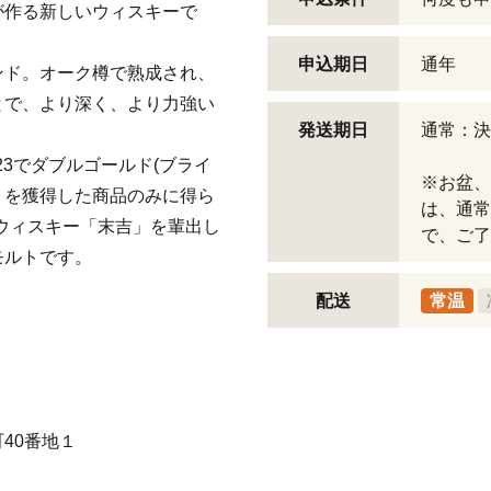
が作る新しいウィスキーで
申込期日
通年
ンド。オーク樽で熟成され、
とで、より深く、より力強い
発送期日
通常：決
ition 2023でダブルゴールド(ブライ
※お盆、
】を獲得した商品のみに得ら
は、通常
ウィスキー「末吉」を輩出し
で、ご了
モルトです。
配送
常温
40番地１