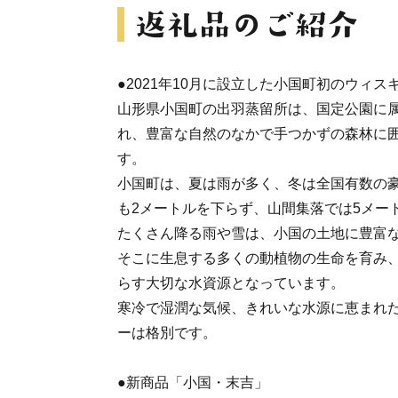
●2021年10月に設立した小国町初のウィス
山形県小国町の出羽蒸留所は、国定公園に
れ、豊富な自然のなかで手つかずの森林に
す。
小国町は、夏は雨が多く、冬は全国有数の
も2メートルを下らず、山間集落では5メー
たくさん降る雨や雪は、小国の土地に豊富
そこに生息する多くの動植物の生命を育み
らす大切な水資源となっています。
寒冷で湿潤な気候、きれいな水源に恵まれ
ーは格別です。
●新商品「小国・末吉」