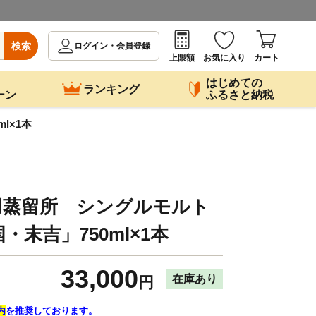
検索
ログイン・会員登録
上限額
お気に入り
カート
はじめての
ランキング
ーン
ふるさと納税
l×1本
羽蒸留所 シングルモルト
末吉」750ml×1本
33,000
在庫あり
円
内
を推奨しております。