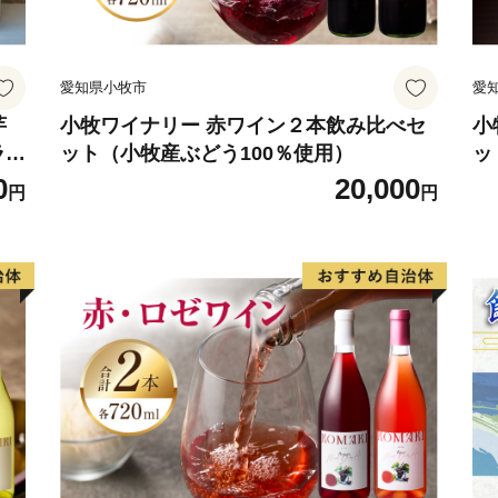
愛知県小牧市
愛
芋
小牧ワイナリー 赤ワイン２本飲み比べセ
小
ラン
ット（小牧産ぶどう100％使用）
ッ
0
20,000
円
円