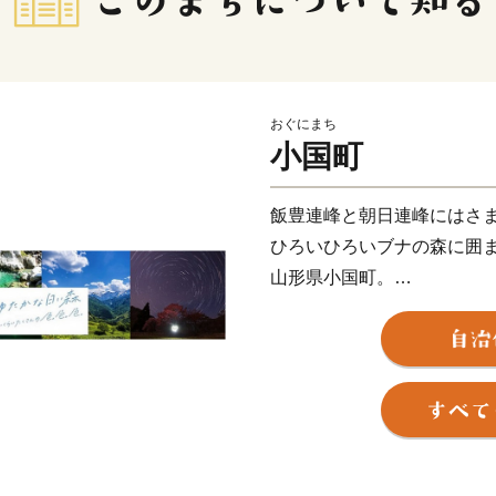
おぐにまち
小国町
飯豊連峰と朝日連峰にはさ
ひろいひろいブナの森に囲
山形県小国町。
冬になると、そこは
しんしんと降りつもる雪が
あたり一面を埋め尽くす
寒さきびしい白い森。
夏になると、そこは