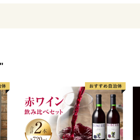
白い木肌のブナが
涼しげに佇む白い森。
この２つの白を引き立てる
濃く、淡く、ピンク色に咲
エメラルドグリーンにきら
赤やオレンジに染め尽くさ
"
黄金色にかがやく大銀杏
ほかにも数えきれないくら
色。色。色。
どこまでも澄んだ空気のな
白いキャンバスと天然の絵
絵画のような絶景は
いまどんな表情をしている