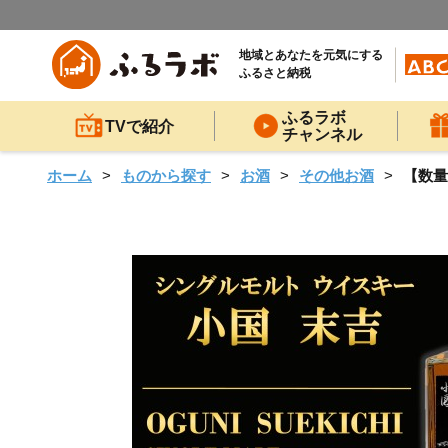
地域とあなたを元気にする
ふるさと納税
ふるラボ
TVで紹介
チャンネル
ホーム
ものから探す
お酒
その他お酒
【数量