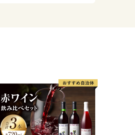
のが
き乱れる石楠花
めく川
れた紅葉のパノラマ
いたくさんの
か
の具がつくりだす
でしょうか。