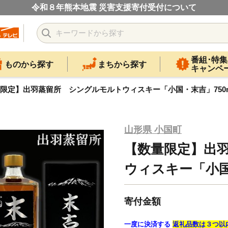
令和８年熊本地震 災害支援寄付受付について
番組･特集
ものから探す
まちから探す
キャンペ
限定】出羽蒸留所 シングルモルトウィスキー「小国・末吉」750m
山形県 小国町
【数量限定】出
ウィスキー「小国・
寄付金額
一度に決済する
返礼品数は３つ以