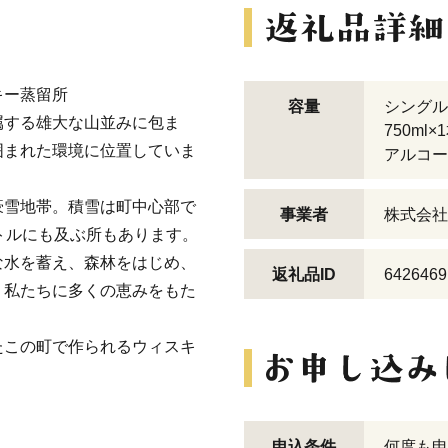
キー蒸留所
容量
シングル
属する雄大な山並みに包ま
750ml
囲まれた環境に位置していま
アルコー
豪雪地帯。積雪は町中心部で
事業者
株式会社
トルにも及ぶ所もあります。
な水を蓄え、森林をはじめ、
返礼品ID
6426469
、私たちに多くの恵みをもた
たこの町で作られるウィスキ
申込条件
何度も申