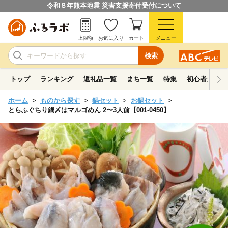
令和８年熊本地震 災害支援寄付受付について
上限額
お気に入り
カート
メニュー
検索
トップ
ランキング
返礼品一覧
まち一覧
特集
初心者ガイド
ホーム
ものから探す
鍋セット
お鍋セット
とらふぐちり鍋〆はマルゴめん 2〜3人前【001-0450】