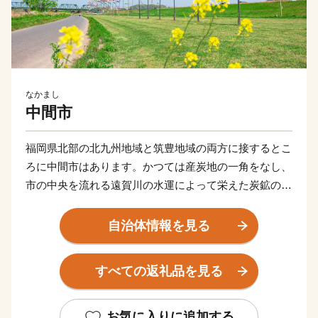
なかまし
中間市
福岡県北部の北九州地域と筑豊地域の両方に接するとこ
ろに中間市はあります。かつては産炭地の一角をなし、
市の中央を流れる遠賀川の水運によって栄えた炭鉱のま
ちでした。
昭和30年代以降、隣接する北九州市のベッドタウンとし
自治体情報を見る
て開発がすすみ、今では、市内の人口の9割が生活する
住宅地の「川東」と往時の面影を残す田園風景がのどか
すべての返礼品を見る
な「川西」の今昔の風景が共存しています。
平成30年に市制施行60周年を迎え、中間市は遠賀川と
ともに新たな歩みを始めました。世界遺産「遠賀川水源
お気に入りに追加する