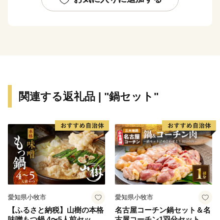
地ポンプ室」をはじめ、九州最大の中州である自然豊か
な「中島」、市内外から人が集うイベントや季節を彩る
河川敷の風景など、遠賀川を活用したまちづくりを進め
ています。
わたしたち中間市は、16平方キロメートルの小さなまち
です。小さなまちだからできることを、みんなで取り組
んでいきたいと思っています。中間市が「今」頑張って
関連する返礼品 | "鍋セット"
いることを、ぜひご覧ください。
愛知県小牧市
愛知県小牧市
【ふるさと納税】山樹の本格
名古屋コーチン鍋セット＆名
味噌もつ鍋 4〜5人前セット
古屋コーチン1羽分セット 日