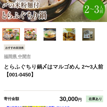
おすすめ自治体
福岡県 中間市
とらふぐちり鍋〆はマルゴめん 2〜3人前
【001-0450】
30,000
寄付金額
在庫あり
円