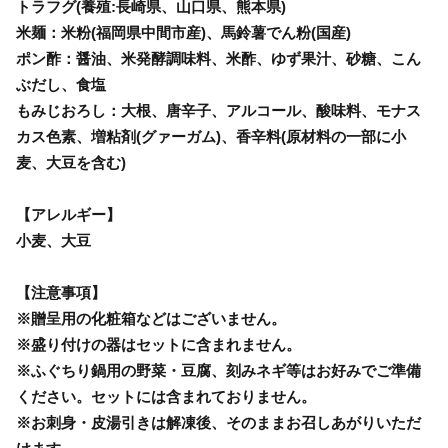
トラフグ(養殖:長崎県、山口県、熊本県)
米麺：米粉(福岡県中間市産)、馬鈴薯でん粉(国産)
ポン酢：醤油、米発酵調味料、米酢、ゆず果汁、砂糖、こん
ぶだし、食塩
もみじおろし：大根、唐辛子、アルコール、酸味料、モナス
カス色素、増粘剤(グァーガム)、香辛料(原材料の一部に小
麦、大豆を含む)
【アレルギー】
小麦、大豆
【注意事項】
※贈呈用の化粧箱などはございません。
※盛り付けの器はセットに含まれません。
※ふぐちり鍋用の野菜・豆腐、刻みネギ等はお好みでご準備
ください。セットには含まれておりません。
※お刺身・皮湯引きは解凍後、そのままお召しあがりいただ