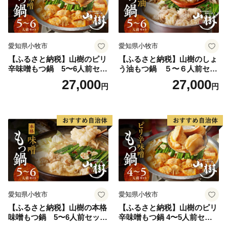
愛知県小牧市
愛知県小牧市
【ふるさと納税】山樹のピリ
【ふるさと納税】山樹のしょ
辛味噌もつ鍋 5〜6人前セッ
う油もつ鍋 ５〜６人前セッ
ト 山樹 国産 牛もつ ホルモン
ト 山樹 国産 牛もつ ホルモン
27,000
27,000
円
円
モツ オンライン飲み会 ホー
モツ オンライン飲み会 ホー
ムパーティー 宅飲み 鍋セッ
ムパーティー 宅飲み 鍋セッ
ト お取り寄せグルメ おうち
ト お取り寄せグルメ おうち
時間
時間
愛知県小牧市
愛知県小牧市
【ふるさと納税】山樹の本格
【ふるさと納税】山樹のピリ
味噌もつ鍋 5〜6人前セット
辛味噌もつ鍋 4〜5人前セッ
山樹 国産 牛もつ ホルモン モ
ト 山樹 国産 牛もつ ホルモン