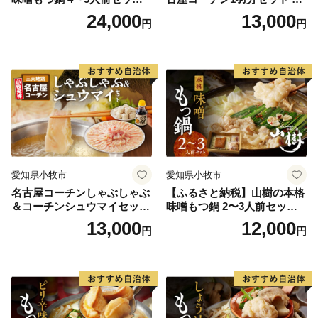
山樹 国産 牛もつ ホルモン モ
本三大地鶏 鍋セット 鶏肉 も
24,000
13,000
円
円
ツ オンライン飲み会 ホーム
も肉 むね肉 ササミ 肉団子 鍋
パーティー 宅飲み 鍋セット
料理
お取り寄せグルメ おうち時
間
愛知県小牧市
愛知県小牧市
名古屋コーチンしゃぶしゃぶ
【ふるさと納税】山樹の本格
＆コーチンシュウマイセッ
味噌もつ鍋 2〜3人前セット
ト 焼売 鶏肉 鍋 鶏しゃぶ 日
山樹 国産 牛もつ ホルモン モ
13,000
12,000
円
円
本三大地鶏
ツ オンライン飲み会 ホーム
パーティー 宅飲み 鍋セット
お取り寄せグルメ おうち時
間