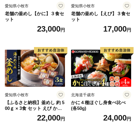
愛知県小牧市
愛知県小牧市
老舗の釜めし【かに】３食セ
老舗の釜めし【えび】３食セ
ット
ット
23,000
17,000
円
円
愛知県小牧市
北海道千歳市
【ふるさと納税】釜めし 約 5
かに４種ほぐし身食べ比べ
00ｇ × 3食 セット えび かに
(各50g)
海のめぐみ 老舗 急速冷凍 レ
22,000
24,000
円
円
ンチン 時短 簡単調理 食品 加
工品 ご飯 お弁当 おにぎり お
茶漬け お取り寄せ お取り寄