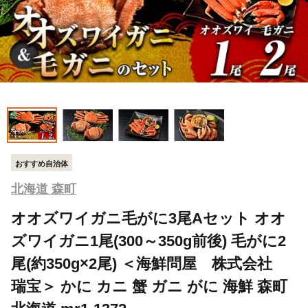
おすすめ自治体
北海道 森町
オオズワイガニ毛がに3尾Aセット オオ
ズワイガニ1尾(300～350g前後) 毛がに2
尾(約350g×2尾) ＜海鮮問屋 株式会社
瑞宝＞ かに カニ 蟹 ガニ がに 海鮮 森町