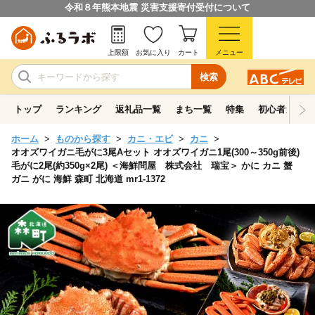
令和８年熊本地震 災害支援寄付受付について
上限額
お気に入り
カート
メニュー
検索
トップ
ランキング
返礼品一覧
まち一覧
特集
初心者ガイド
ホーム
ものから探す
カニ・エビ
カニ
オオズワイガニ毛がに3尾Aセット オオズワイガニ1尾(300～350g前後)
毛がに2尾(約350g×2尾) ＜海鮮問屋 株式会社 瑞宝＞ かに カニ 蟹
ガニ がに 海鮮 森町 北海道 mr1-1372