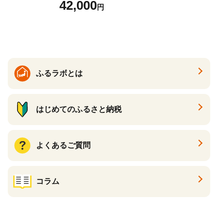
42,000
円
6] カニ かに 蟹 たらばがに た
らば蟹 タラバ蟹 たらば タラ
バ ボイル
ふるラボとは
はじめてのふるさと納税
よくあるご質問
コラム