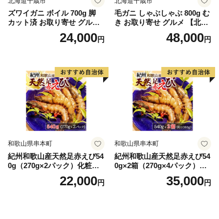
北海道千歳市
北海道千歳市
ズワイガニ ボイル 700g 脚
毛ガニ しゃぶしゃぶ 800g む
カット済 お取り寄せ グルメ
き お取り寄せ グルメ 【北海
【北海道】【札幌バルナバフ
道】【札幌バルナバフーズ】
24,000
48,000
円
円
ーズ】
和歌山県串本町
和歌山県串本町
紀州和歌山産天然足赤えび54
紀州和歌山産天然足赤えび54
0g（270g×2パック）化粧箱
0g×2箱（270g×4パック）化
入 ※2026年12月上旬〜2027
粧箱入 ※2026年12月上旬〜2
22,000
35,000
円
円
年2月上旬頃順次発送予定
027年2月上旬頃順次発送予定
（お届け日指定不可）／海老
（お届け日指定不可）（お届
エビ えび クマエビ 足赤 天然
け日指定不可）／海老 エビ
おかず【uot772A】
えび クマエビ 足赤 天然 おか