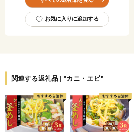
古くから文化や歴史の交流点としても知られ、国内最大
級の縄文時代の環状列石（ストーンサークル）や、幕
お気に入りに追加する
末、箱館戦争時に榎本武揚や土方歳三が上陸した地、北
海道開拓の要であった「札幌本道」の海上路桟橋跡地な
どの、貴重な史跡が多く点在します。
また、桜の名所として1,000本以上の桜が咲き誇る、
食・桜・歴史を間近に感じることができる街です。
関連する返礼品 | "カニ・エビ"