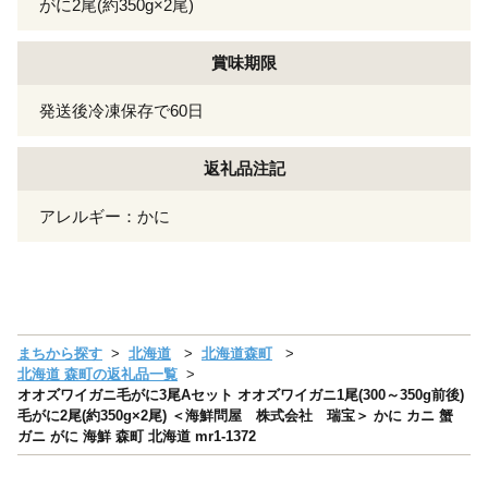
がに2尾(約350g×2尾)
賞味期限
発送後冷凍保存で60日
返礼品注記
アレルギー：かに
まちから探す
北海道
北海道森町
北海道 森町の返礼品一覧
オオズワイガニ毛がに3尾Aセット オオズワイガニ1尾(300～350g前後)
毛がに2尾(約350g×2尾) ＜海鮮問屋 株式会社 瑞宝＞ かに カニ 蟹
ガニ がに 海鮮 森町 北海道 mr1-1372