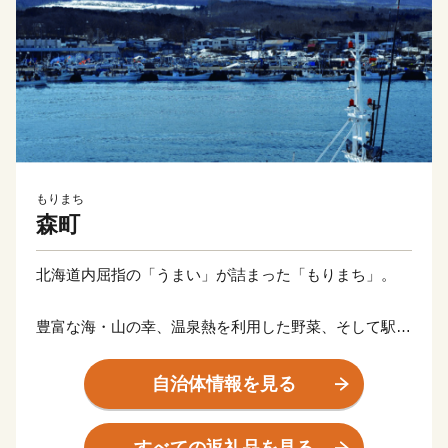
もりまち
森町
北海道内屈指の「うまい」が詰まった「もりまち」。
豊富な海・山の幸、温泉熱を利用した野菜、そして駅弁
で常に人気のいかめし。
これらの自然の恵みを活かしたおいしい飲食店も多数存
自治体情報を見る
在する「もりまち」は、北海道の南西部に位置し、秀峰
駒ヶ岳と内浦湾に囲まれた食の都です。
すべての返礼品を見る