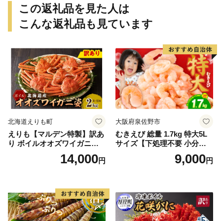
ず【uot773A】
この返礼品を見た人は
こんな返礼品も見ています
北海道えりも町
大阪府泉佐野市
えりも【マルデン特製】訳あ
むきえび 総量 1.7kg 特大5L
り ボイルオオズワイガニ姿2
サイズ【下処理不要 小分け 8
kg《1kg(４尾～５尾)×2》【e
50g×2P 訳あり サイズ不揃い
14,000
9,000
円
円
r002-051-a】 / ふるさと納税
バナメイエビ バラ凍結】
オオズワイガニ ズワイガニ
訳あり 北海道 日高 浜茹で ボ
イル済み 冷凍 カニ 蟹 かに
カニ味噌 甲羅 お得 格安 小ぶ
り 解凍 カニ鍋 甲羅焼き 海鮮
返礼品 特産品 新鮮 濃厚 旨み