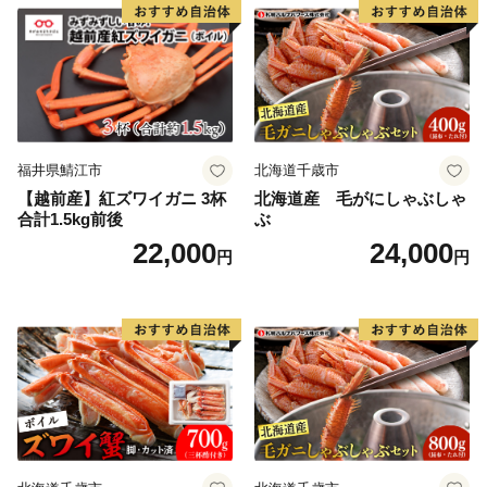
せグルメ 愛知県 小牧市 送料
無料
福井県鯖江市
北海道千歳市
【越前産】紅ズワイガニ 3杯
北海道産 毛がにしゃぶしゃ
合計1.5kg前後
ぶ
22,000
24,000
円
円