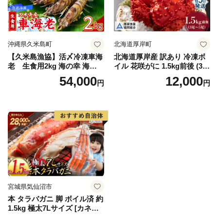
簡単調理 家庭用 ギフト グル
メ
沖縄県久米島町
北海道厚岸町
【久米島漁協】活〆冷凍車海
北海道厚岸産 訳あり 冷凍ボ
老 生食用2kg 海の幸 海鮮
イル 花咲がに 1.5kg前後 (3尾
車えび クルマエビ 高級食材
～5尾入) 蟹 花咲ガニ 魚介類
54,000
12,000
円
円
生食 刺身 鮮度抜群 プリプリ
魚介 [№5863-1090]
甘み 旨味 塩焼き 天ぷら 素揚
げ BBQ シーフード 贈答 贈
り物 お歳暮 お中元
宮城県気仙沼市
本 タラバガニ 脚 ボイル済 約
1.5kg 極太7Lサイズ [カネダ
イ 宮城県 気仙沼市 2056432