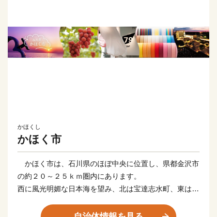
かほくし
かほく市
かほく市は、石川県のほぼ中央に位置し、県都金沢市
の約２０～２５ｋｍ圏内にあります。
西に風光明媚な日本海を望み、北は宝達志水町、東は津
幡町に、南は内灘町に接しています。
地勢については、東から西に向かい、山地、丘陵地、
自治体情報を見る