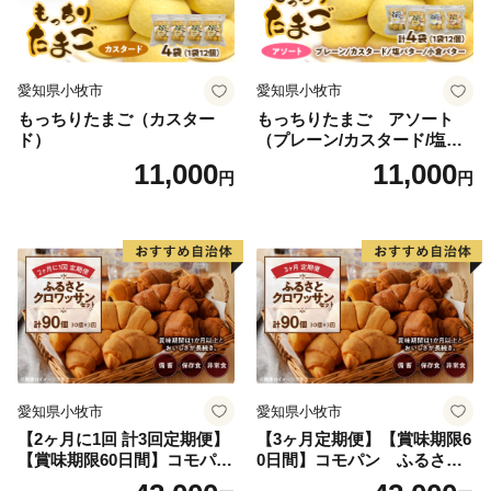
利用されています。
愛知県小牧市
愛知県小牧市
もっちりたまご（カスター
もっちりたまご アソート
ド）
（プレーン/カスタード/塩バ
ター/小倉バター）
11,000
11,000
円
円
愛知県小牧市
愛知県小牧市
【2ヶ月に1回 計3回定期便】
【3ヶ月定期便】【賞味期限6
【賞味期限60日間】コモパ
0日間】コモパン ふるさと
ン ふるさとクロワッサンセ
クロワッサンセット（計90