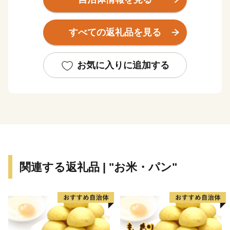
段丘地、沖積低地、海岸砂丘地で形成されており、北部
では大海川が日本海に、南部では宇ノ気川が河北潟に注
すべての返礼品を見る
いでいます。また、これらの地形と一体となった緑豊か
な自然環境を有しています。
世界的哲学者である西田幾多郎の故郷でもあるかほく
お気に入りに追加する
市には、純粋に哲学をテーマとした世界でも類が無い博
物館「西田幾多郎記念哲学館」があります。また、彼が
大変な猫好きであったことや、姉妹都市メスキルヒ市
（ドイツ）との関係に由来した、猫をテーマとする仮装
ダンスコンテスト「猫にゃんグランプリ」はかほく市の
夏の風物詩となっています。
また、日本海側有数の縄文貝塚・国指定史跡上山田貝
関連する返礼品 | "お米・パン"
塚や、大海西山弥生の里遺跡公園をはじめ、漁具類に込
められた民衆の知恵を紹介する海と渚の博物館があるほ
か、のと里山海道にある道の駅高松では、日本海が一望
できる「夕陽カフェ」を設置し、かほく市のグルメを堪
能しながら夕陽を眺めるスポットとして多くの観光客に