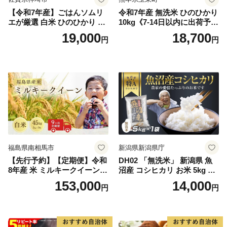
【令和7年産】ごはんソムリ
令和7年産 無洗米 ひのひかり
エが厳選 白米 ひのひかり 10
10kg《7-14日以内に出荷予定
kg【神埼市産 米 お米 精米 白
(土日祝除く)》コメ 米 無洗米
19,000
18,700
円
円
米 10kg 5kg×2 ひのひかり ブ
令和7年産 高レビュー｜人気
ランド米 食味鑑定士】(H063
米 熊本県産米 お米 生活応援
164)
米
福島県南相馬市
新潟県新潟県庁
【先行予約】【定期便】令和
DH02 「無洗米」 新潟県 魚
8年産 米 ミルキークイーン
沼産 コシヒカリ お米 5kg こ
白米 45kg (5kg×9回) | ミルキ
しひかり 精米 米（お米の美
153,000
14,000
円
円
ークイーン 米5kg 福島 福島
味しい炊き方ガイド付き）
県産 福島産 精米 お米 米 コ
メ 武田ファーム サムランド
福島県 南相馬市 cu006-ae