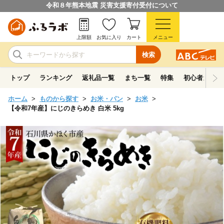
令和８年熊本地震 災害支援寄付受付について
上限額
お気に入り
カート
メニュー
検索
トップ
ランキング
返礼品一覧
まち一覧
特集
初心者ガイド
ホーム
ものから探す
お米・パン
お米
【令和7年産】にじのきらめき 白米 5kg