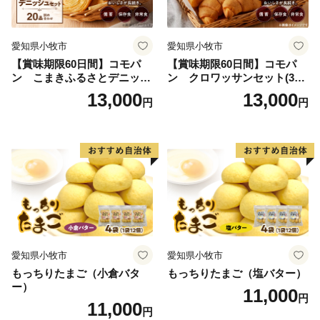
愛知県小牧市
愛知県小牧市
【賞味期限60日間】コモパ
【賞味期限60日間】コモパ
ン こまきふるさとデニッシ
ン クロワッサンセット(30
ュセット（20個入り）／災害
個入り)／災害用備蓄 保存食
13,000
13,000
円
円
用備蓄 保存食 非常食 防災グ
非常食 防災グッズにも
ッズにも
愛知県小牧市
愛知県小牧市
もっちりたまご（小倉バタ
もっちりたまご（塩バター）
ー）
11,000
円
11,000
円