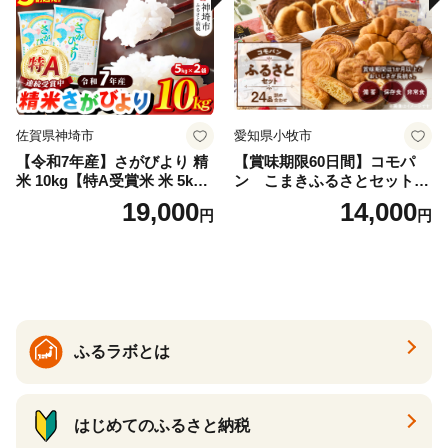
佐賀県神埼市
愛知県小牧市
【令和7年産】さがびより 精
【賞味期限60日間】コモパ
米 10kg【特A受賞米 米 5kg×
ン こまきふるさとセット
2袋 お米 コメ こめ 国産 美味
（24個入り）／災害用備蓄
19,000
14,000
円
円
しい ブランド米 人気 ランキ
保存食 非常食 防災グッズに
ング 増田米穀】(H015224)
も
ふるラボとは
はじめてのふるさと納税