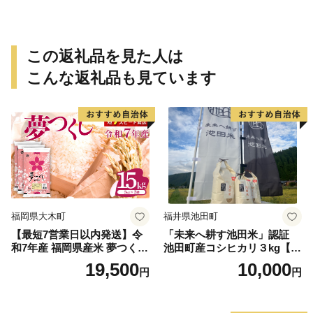
この返礼品を見た人は
こんな返礼品も見ています
福岡県大木町
福井県池田町
【最短7営業日以内発送】令
「未来へ耕す池田米」認証
和7年産 福岡県産米 夢つくし
池田町産コシヒカリ３kg【お
15kg 精米 ※北海道・沖縄・
1人様につき３セットまで】
19,500
10,000
円
円
離島は配送不可