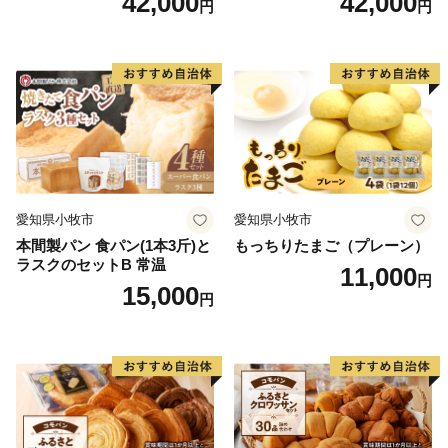
42,000
42,000
円
円
ット（計90個）／災害用備蓄
個）／災害用備蓄 保存食 非
保存食 非常食 防災グッズに
常食 防災グッズにも
も
愛知県小牧市
愛知県小牧市
本間製パン 食パン(1本3斤)と
もっちりたまご（プレーン）
ラスクのセットB 常温
11,000
円
15,000
円