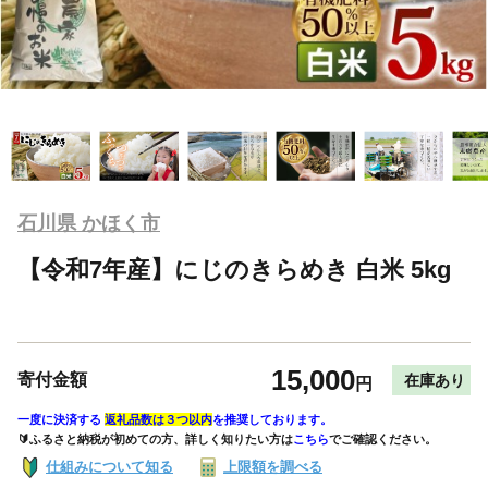
石川県 かほく市
【令和7年産】にじのきらめき 白米 5kg
15,000
寄付金額
在庫あり
円
一度に決済する
返礼品数は３つ以内
を推奨しております。
🔰ふるさと納税が初めての方、詳しく知りたい方は
こちら
でご確認ください。
仕組みについて知る
上限額を調べる