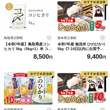
鳥取県日野町
熊本県玉東町
【令和7年産】鳥取県産コシ
令和7年産 無洗米 ひのひかり
ヒカリ 5kg（5kg×1）米 コシ
5kg《7-14日以内に出荷予定
ヒカリ こしひかり お米 白米
(土日祝除く)》コメ 米 無洗米
8,500
9,400
円
円
精米 5キロ おこめ こめ コメ
高レビュー｜人気米 熊本県
真空パック包装 真空包装 長
産米 お米 生活応援米
期保存 単一原料米 鳥取県日
野町産 Elevation
佐賀県神埼市
熊本県玉東町