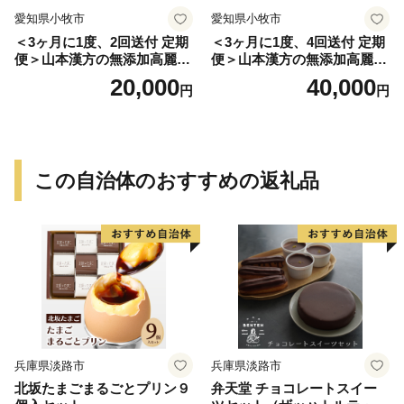
愛知県小牧市
愛知県小牧市
＜3ヶ月に1度、2回送付 定期
＜3ヶ月に1度、4回送付 定期
便＞山本漢方の無添加高麗人
便＞山本漢方の無添加高麗人
参粒
参粒
20,000
40,000
円
円
この自治体のおすすめの返礼品
兵庫県淡路市
兵庫県淡路市
北坂たまごまるごとプリン９
弁天堂 チョコレートスイー