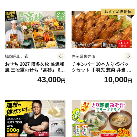
福岡県田川市
静岡県袋井市
おせち 2027 博多久松 厳選和
チキンバー 10本入り×5パッ
風 三段重おせち『高砂』 6.5
クセット 手羽先 惣菜 弁当 お
寸 3段重 2～3人前 おせち料
かず お酒 おつまみ ギフト キ
43,000
10,000
円
円
理 重箱 お正月 冷凍おせち 縁
ャンプ アウトドア キャンプ
起物 祝箸付 福岡 お節 オセチ
飯 保存食 非常食 鶏肉 肉 お
oseti osechi お祝い 迎春おせ
肉 鶏 人気 厳選 静岡県袋井市
ち 本格おせち おせち予約 年
末 年始 お取り寄せ 新春 贅沢
おせち こだわりおせち 惣菜
老舗おせち ふるさと納税お
せち 御節 お節料理 正月 調理
不要 おせち料理2027