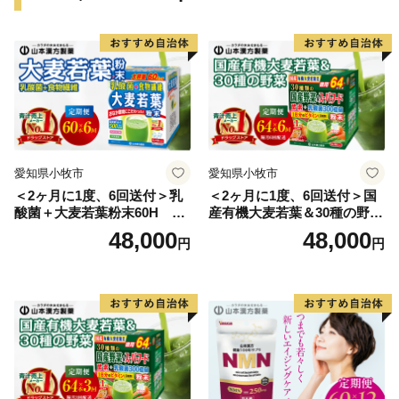
詳細は下記をご確認ください。
https://www.city.awaji.lg.jp/uploaded/life/52844_175011_misc.pd
愛知県小牧市
愛知県小牧市
＜2ヶ月に1度、6回送付＞乳
＜2ヶ月に1度、6回送付＞国
酸菌＋大麦若葉粉末60H 山
産有機大麦若葉＆30種の野
本漢方 定期便
菜 山本漢方 定期便
48,000
48,000
円
円