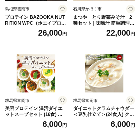
島根県雲南市
石川県かほく市
プロテイン BAZOOKA NUT
まつや とり野菜みそ汁 2
RITION WPC（ホエイプロテ
種セット | 味噌汁 簡単調理
イン）＜プレーン＞ 900g｜
お味噌 おみそ みそ とり野菜
26,000
22,000
円
円
バズーカ岡田監修・植物由来
時短料理 時短ごはん ご当地
の甘味料使用・国内製造 島
フリーズドライ
根県雲南市/株式会社アルプ
ロン [AIEN005]
群馬県富岡市
群馬県富岡市
美容プロテイン 温活ダイエ
ダイエットクラムチャウダー
ットスープセット (16食) 小
＜豆乳仕立て＞(24食入) クラ
分け スープ 食べ比べ セット
ムチャウダー 豆乳 ダイエッ
6,000
6,000
円
円
詰合せ クラムチャウダー チ
ト スープ プロテイン たんぱ
ゲ コーン ポタージュ トマト
く質 食物繊維 食品 F20E-799
温活 ダイエット 美容 プロテ