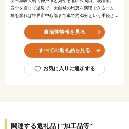
明石海峡大橋で神戸市と繋がる北の玄関口、淡路市。
四季を通じて温暖で、大自然の恩恵を満喫できる一方、
橋を渡れば神戸市中心部まで車で約30分という手軽さが
あります。
田舎と都会の両方の「好いとこ取り」をした未来の暮ら
自治体情報を見る
しがここにあります。
また、淡路島はかつて若狭や志摩と並び、朝廷にご馳走
すべての返礼品を見る
を献上した「御食国」と呼ばれており、四方を囲む海は
豊かな海産物を、温暖な気候は滋味あふれる農作物を育
てました。生産量日本一を誇る線香をはじめ、淡路ビー
お気に入りに追加する
フや淡路島玉ねぎ、カーネーションなどは「淡路ブラン
ド」としても人気があります。
【淡路市夢と未来へのふるさと寄附金の活用報告につい
て】
令和６年度に淡路市夢と未来へのふるさと寄付金を活用
関連する返礼品 | "加工品等"
して実施した事業について、ご報告いたします。