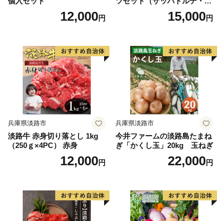
個入セット
ツセット（ザッハトルテ・エ
クレア・チョコレートムー
12,000
15,000
円
円
ス）
兵庫県淡路市
兵庫県淡路市
淡路牛 赤身切り落とし 1kg
今井ファームの淡路島たまね
（250ｇ×4PC） 赤身
ぎ「かくし玉」20kg 玉ねぎ
12,000
22,000
円
円