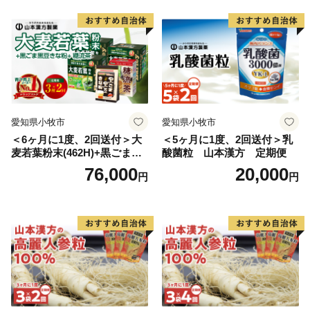
愛知県小牧市
愛知県小牧市
＜6ヶ月に1度、2回送付＞大
＜5ヶ月に1度、2回送付＞乳
麦若葉粉末(462H)+黒ごま黒
酸菌粒 山本漢方 定期便
豆きな粉+ 糖流茶 山本漢
76,000
20,000
円
円
方 定期便