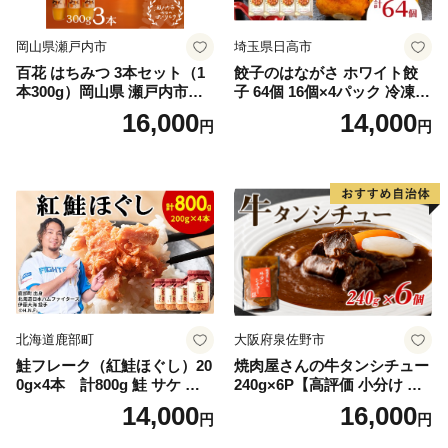
岡山県瀬戸内市
埼玉県日高市
百花 はちみつ 3本セット（1
餃子のはながさ ホワイト餃
本300g）岡山県 瀬戸内市産
子 64個 16個×4パック 冷凍
石黒農園 ヨーグルト パン 砂
中華 点心 B級グルメ ご当地
16,000
14,000
円
円
糖の代わり 香り高い いい香
野菜 おつまみ おかず 簡単調
り 季節の花の蜜 トンガリ容
理 時短 リピート 保存 豚肉
器入り
特製 ポーク 大きめ ジューシ
ー ギフト お取り寄せ 日高市
北海道鹿部町
大阪府泉佐野市
鮭フレーク（紅鮭ほぐし）20
焼肉屋さんの牛タンシチュー
0g×4本 計800g 鮭 サケ 鮭
240g×6P【高評価 小分け 惣
ほぐし サケフレーク シャケ
菜 牛たん 一人暮らし 冷凍】
14,000
16,000
円
円
フレーク 鮭フレーク