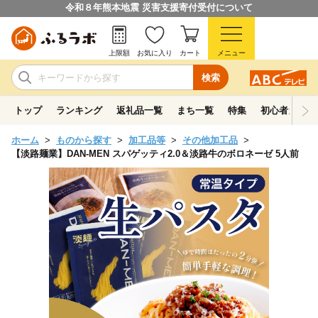
令和８年熊本地震 災害支援寄付受付について
上限額
お気に入り
カート
メニュー
検索
トップ
ランキング
返礼品一覧
まち一覧
特集
初心者ガイド
ホーム
ものから探す
加工品等
その他加工品
【淡路麺業】DAN-MEN スパゲッティ2.0＆淡路牛のボロネーゼ 5人前