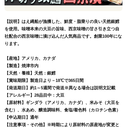
【説明】はえ縄船が漁獲した、鮮度・脂乗りの良い天然銀鱈
を使用。味噌本来の大豆の旨味、西京味噌の甘さ引き立つ自
社配合の西京味噌に漬け込んだ人気商品です。創業100年にな
ります。
【産地】アメリカ、カナダ
【製造】焼津市内
【天然・養殖】天然：銀鱈
【賞味期限】製造日より－18℃で365日間
【発送期日】約1～5週間で発送※異なる場合は説明文記載
【アレルギー】28品目中：大豆
【原材料】ギンダラ（アメリカ、カナダ）、米みそ（大豆を
含む）、水あめ、醸造調味料、食塩/着色料（カロチン色素）
【申込期日】通年
【注意事項・その他】※時期により原材料の原産地が変更と