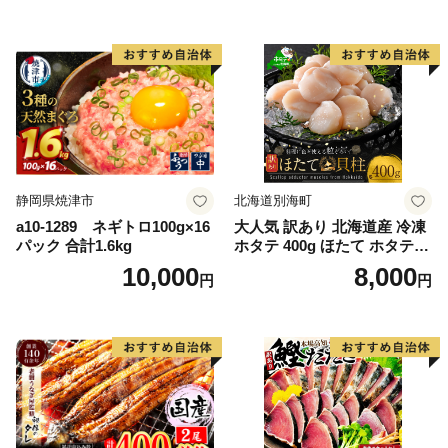
シャケ 切り身 冷凍 家庭用 お
かず 弁当 支援 サーモン 銀鮭
切り身 魚 わけあり
静岡県焼津市
北海道別海町
a10-1289 ネギトロ100g×16
大人気 訳あり 北海道産 冷凍
パック 合計1.6kg
ホタテ 400g ほたて ホタテ
帆立 貝柱 海鮮 魚介類 刺身
10,000
8,000
円
円
大粒 天然 海鮮 ランキング 大
人気 人気 おすすめ 訳あり ）