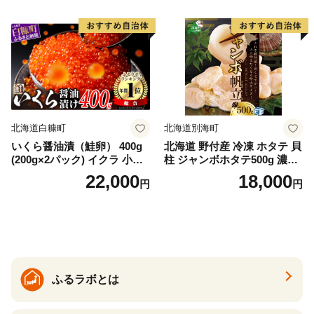
ー レアステーキ 人気 高級 大
満足 美味しい 贈答 生食用 刺
身 お刺身 刺し身 魚介類 海鮮
冷凍 厚切り 薄切り ふるさと
納税 ふるさとチョイス チョ
イス 北海道 白糠町
北海道白糠町
北海道別海町
いくら醤油漬（鮭卵） 400g
北海道 野付産 冷凍 ホタテ 貝
(200g×2パック) イクラ 小分
柱 ジャンボホタテ500g 濃厚
け いくら醤油漬 鮭いくら い
な旨味と甘み （ほたて ホタ
22,000
18,000
円
円
くら醤油漬け 鮭 鮭卵 ikura
テ 帆立 貝柱 ホタテ貝柱 大玉
醤油いくら 冷凍いくら いく
大粒 北海道 別海 野付 ふるさ
ら北海道 醤油鮭いくら 人気
と納税）
大好評品 北海道 白糠町
ふるラボとは