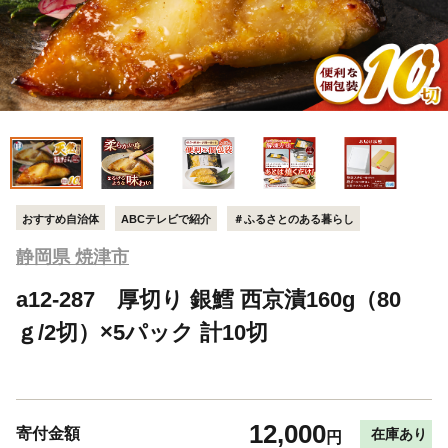
おすすめ自治体
ABCテレビで紹介
＃ふるさとのある暮らし
静岡県 焼津市
a12-287 厚切り 銀鱈 西京漬160g（80
ｇ/2切）×5パック 計10切
12,000
寄付金額
在庫あり
円