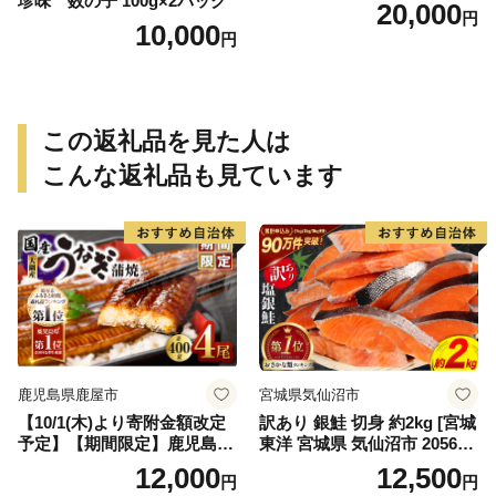
珍味 数の子 100g×2パック
20,000
円
10,000
円
この返礼品を見た人は
こんな返礼品も見ています
鹿児島県鹿屋市
宮城県気仙沼市
【10/1(木)より寄附金額改定
訳あり 銀鮭 切身 約2kg [宮城
予定】【期間限定】鹿児島県
東洋 宮城県 気仙沼市 205649
大隅産うなぎ蒲焼4尾（400
91] 鮭 魚介類 海鮮 訳アリ 規
12,000
12,500
円
円
g） KN007-023
格外 不揃い さけ サケ 鮭切身