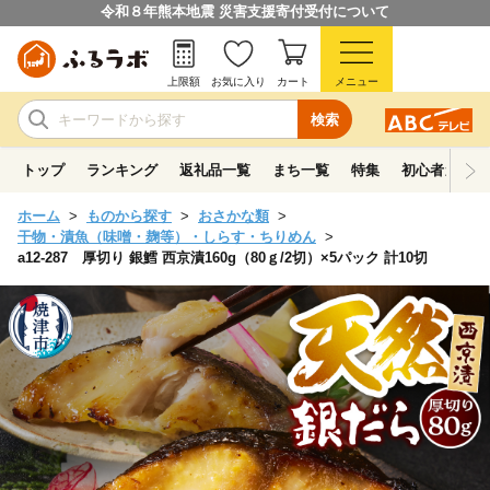
令和８年熊本地震 災害支援寄付受付について
上限額
お気に入り
カート
メニュー
検索
トップ
ランキング
返礼品一覧
まち一覧
特集
初心者ガイド
ホーム
ものから探す
おさかな類
干物・漬魚（味噌・麹等）・しらす・ちりめん
a12-287 厚切り 銀鱈 西京漬160g（80ｇ/2切）×5パック 計10切