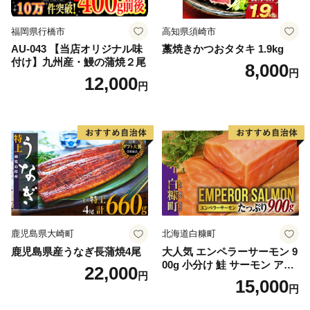
福岡県行橋市
高知県須崎市
AU-043 【当店オリジナル味
藁焼きかつおタタキ 1.9kg
付け】九州産・鰻の蒲焼２尾
8,000
円
12,000
円
鹿児島県大崎町
北海道白糠町
鹿児島県産うなぎ長蒲焼4尾
大人気 エンペラーサーモン 9
00g 小分け 鮭 サーモン アト
22,000
円
ランティックサーモン 水産
15,000
円
庁長官賞 受賞 さけ シャケ し
ゃけ sake カルパッチョ ソテ