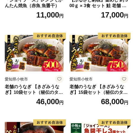
んたん焼魚（赤魚 魚醤干）
00ｇ × 3食 セット 鮭 老舗 急
速冷凍 レンチン 時短 簡単調
11,000
17,000
円
円
理 食品 加工品 海鮮 手作り
ほくほく ご飯 お弁当 おにぎ
り お茶漬け お取り寄せ お取
り寄せグルメ 愛知県 小牧市
送料無料
愛知県小牧市
愛知県小牧市
老舗のうなぎ 【きざみうな
老舗のうなぎ 【きざみうな
ぎ】10袋セット（秘伝のタレ
ぎ】15袋セット（秘伝のタレ
付）
付）
46,000
68,000
円
円