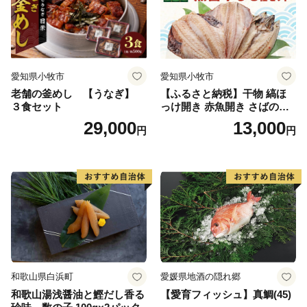
愛知県小牧市
愛知県小牧市
老舗の釜めし 【うなぎ】
【ふるさと納税】干物 縞ほ
３食セット
っけ開き 赤魚開き さばの開
き 魚醤干し 3種 セット 詰め
29,000
13,000
円
円
合わせ 魚 おかず 肉厚 おいし
い さば 赤魚 縞ホッケ ジョイ
フーズ 魚貝類 お取り寄せ お
取り寄せグルメ 魚醤 ナンプ
ラー 愛知県 小牧市 冷凍 送料
無料
和歌山県白浜町
愛媛県地酒の隠れ郷
和歌山湯浅醤油と鰹だし香る
【愛育フィッシュ】真鯛(45)