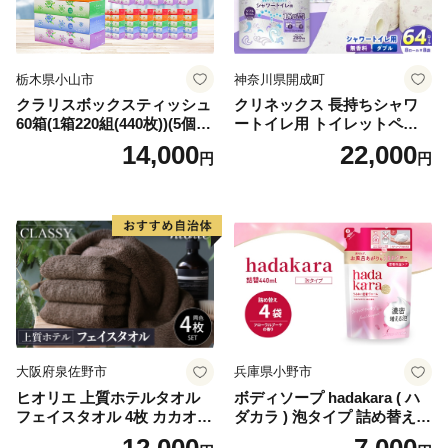
栃木県小山市
神奈川県開成町
クラリスボックスティッシュ
クリネックス 長持ちシャワ
60箱(1箱220組(440枚))(5個入
ートイレ用 トイレットペー
り×12セット)【1256759】
パー（ダブル）64ロール(8ロ
14,000
22,000
円
円
ール×8パック) 開成町 トイレ
ットペーパーダブル 日用品
国産 新生活 ダブル SDGs 備
蓄 防災 エコ 消耗品 生活雑貨
生活用品 無香料 トイレット
ペーパー ダブル といれっと
ぺーぱー トイレ クレシア ト
イレットペーパー [BDBH002
-1]
大阪府泉佐野市
兵庫県小野市
ヒオリエ 上質ホテルタオル
ボディソープ hadakara ( ハ
フェイスタオル 4枚 カカオ
ダカラ ) 泡タイプ 詰め替え 4
【タオル 泉州タオル 吸水 普
40ml×4袋 ボディーソープ 泡
12,000
7,000