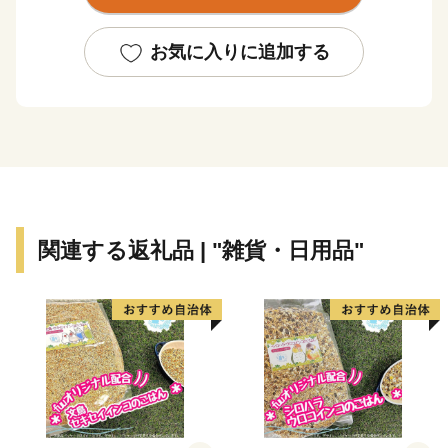
また、令和２年１０月には蓮田駅西口再開発ビル「プ
レックス蓮田」が完成し、令和３年４月２日に再開発ビ
お気に入りに追加する
ル内の行政窓口（蓮田駅西口行政センター）がオープン
しました。令和４年４月２４日には蓮田スマートインタ
ーチェンジ(上り線)が開通しました。
農商工連携による地元農産物や加工品の販売等をはじ
めとした地域活性化を推進する施策に取り組むととも
に、地域特性を生かした基盤整備を検討していきます。
いただいた寄附金は、蓮田市の街づくりに役立ててま
関連する返礼品 | "雑貨・日用品"
いります。
蓮田市の魅力が詰まったお礼の品をご用意しましたの
で、ご堪能いただきたいと存じます。