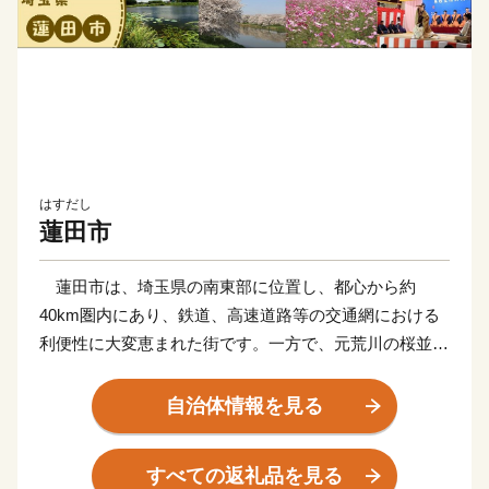
はすだし
蓮田市
蓮田市は、埼玉県の南東部に位置し、都心から約
40km圏内にあり、鉄道、高速道路等の交通網における
利便性に大変恵まれた街です。一方で、元荒川の桜並
木、黒浜沼等の自然や国指定史跡黒浜貝塚等の歴史的文
化遺産にも恵まれています。
自治体情報を見る
現在、更なる発展を目指し、産業団地の整備や民間活
力を活用した認定こども園や保育園の整備等を積極的に
すべての返礼品を見る
推進しています。