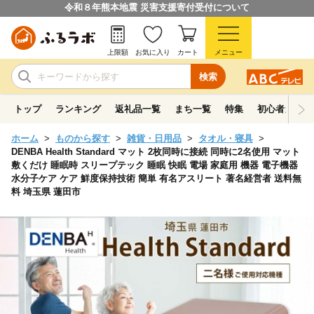
令和８年熊本地震 災害支援寄付受付について
上限額
お気に入り
カート
メニュー
検索
トップ
ランキング
返礼品一覧
まち一覧
特集
初心者ガイド
ホーム
ものから探す
雑貨・日用品
タオル・寝具
DENBA Health Standard マット 2枚同時に接続 同時に2名使用 マット
敷くだけ 睡眠時 スリープテック 睡眠 快眠 電場 家庭用 機器 電子機器
水分子ケア ケア 鮮度保持技術 簡単 有名アスリート 著名経営者 送料無
料 埼玉県 蓮田市