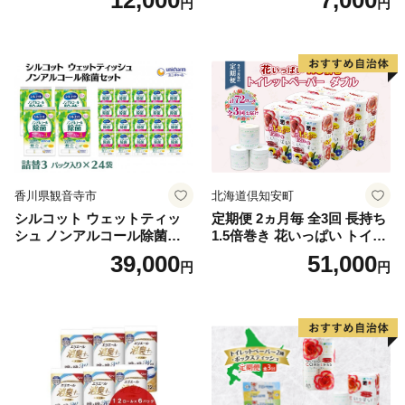
円
円
段使い 無地 シンプル 日用品
ボディソープ 泡 日用品 消耗
ふわふわ ふかふか 家族 たお
品 バス用品 大容量 いい 匂い
る 一人暮らし】
ボディ 保湿 LION ライオン
泡石鹸 石鹸 兵庫 兵庫県 小野
市
香川県観音寺市
北海道倶知安町
シルコット ウェットティッ
定期便 2ヵ月毎 全3回 長持ち
シュ ノンアルコール除菌詰
1.5倍巻き 花いっぱい トイレ
替（43枚×3P）×24袋 日用品
ットペーパー ダブル 45ｍ 計
39,000
51,000
円
円
おもちゃ 拭き取り 手拭き 外
72ロール 全18種 花柄 プリン
出時 お出かけ時 食事前 緑茶
ト ハーブ 香り付き 日本製 ま
カテキン配合
とめ買い 防災 常備品 ペーパ
ー 消耗品 備蓄 送料無料 北海
道 倶知安町 日用品