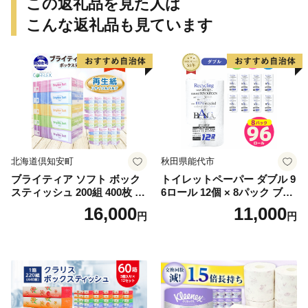
この返礼品を見た人は
こんな返礼品も見ています
北海道倶知安町
秋田県能代市
ブライティア ソフト ボック
トイレットペーパー ダブル 9
スティッシュ 200組 400枚 60
6ロール 12個 × 8パック ブラ
箱 日本製 まとめ買い ティッ
ンカ 再生紙 100％ 芯あり 日
16,000
11,000
円
円
シュ リサイクル 長持 防災 常
用品 消耗品 無香料 生活用品
備品 日用雑貨 消耗品 生活必
備蓄 秋田県 能代市 送料無料
需品 備蓄 ペーパー 紙 北海道
《能代製紙》
倶知安町 日用品