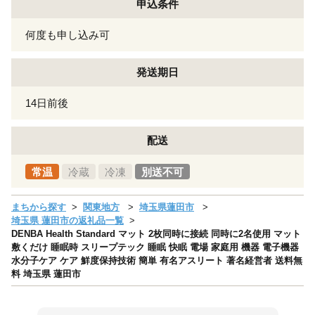
申込条件
何度も申し込み可
発送期日
14日前後
配送
常温
冷蔵
冷凍
別送不可
まちから探す
関東地方
埼玉県蓮田市
埼玉県 蓮田市の返礼品一覧
DENBA Health Standard マット 2枚同時に接続 同時に2名使用 マット
敷くだけ 睡眠時 スリープテック 睡眠 快眠 電場 家庭用 機器 電子機器
水分子ケア ケア 鮮度保持技術 簡単 有名アスリート 著名経営者 送料無
料 埼玉県 蓮田市