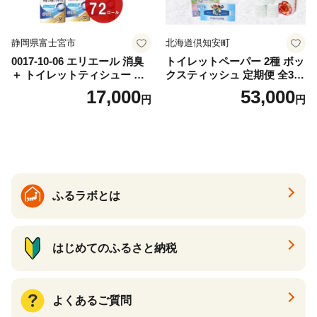
静岡県富士宮市
北海道倶知安町
0017-10-06 エリエール 消臭
トイレットペーパー 2種 ボッ
＋ トイレットティシュー し
クスティッシュ 定期便 全3
っかり香るフレッシュクリア
回 日本製 まとめ買い 防災
17,000
53,000
円
円
の香り ダブル 12ロール×6パ
常備品 日用雑貨 消耗品 生活
ック 72ロール 25m トイレ
必需品 大容量 備蓄 リサイク
ットペーパー パルプ100％ 消
ル ティッシュ ペーパー まと
臭 防臭 日用品 消耗品 備蓄
め買い 雑貨 倶知安町
ふるラボとは
はじめてのふるさと納税
よくあるご質問