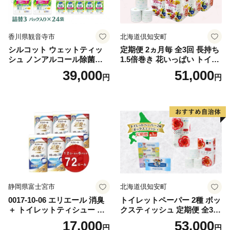
香川県観音寺市
北海道倶知安町
シルコット ウェットティッ
定期便 2ヵ月毎 全3回 長持ち
シュ ノンアルコール除菌詰
1.5倍巻き 花いっぱい トイレ
替（43枚×3P）×24袋 日用品
ットペーパー ダブル 45ｍ 計
39,000
51,000
円
円
おもちゃ 拭き取り 手拭き 外
72ロール 全18種 花柄 プリン
出時 お出かけ時 食事前 緑茶
ト ハーブ 香り付き 日本製 ま
カテキン配合
とめ買い 防災 常備品 ペーパ
ー 消耗品 備蓄 送料無料 北海
道 倶知安町 日用品
静岡県富士宮市
北海道倶知安町
0017-10-06 エリエール 消臭
トイレットペーパー 2種 ボッ
＋ トイレットティシュー し
クスティッシュ 定期便 全3
っかり香るフレッシュクリア
回 日本製 まとめ買い 防災
17,000
53,000
円
円
の香り ダブル 12ロール×6パ
常備品 日用雑貨 消耗品 生活