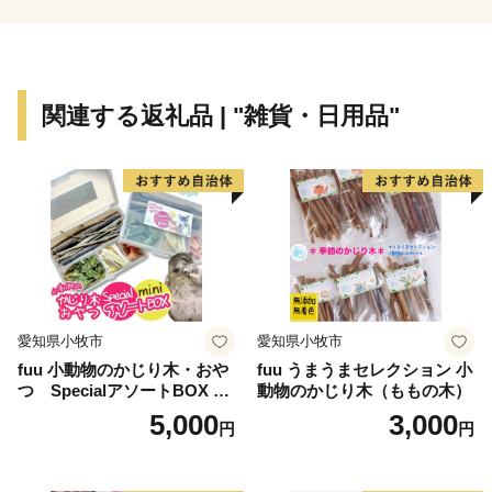
農商工連携による地元農産物や加工品の販売等をはじ
めとした地域活性化を推進する施策に取り組むととも
に、地域特性を生かした基盤整備を検討していきます。
いただいた寄附金は、蓮田市の街づくりに役立ててま
関連する返礼品 | "雑貨・日用品"
いります。
蓮田市の魅力が詰まったお礼の品をご用意しましたの
で、ご堪能いただきたいと存じます。
愛知県小牧市
愛知県小牧市
fuu 小動物のかじり木・おや
fuu うまうまセレクション 小
つ SpecialアソートBOX mi
動物のかじり木（ももの木）
ni（1個）
5,000
3,000
円
円