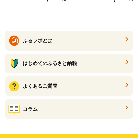
ック 72ロール 25m トイレ
必需品 大容量 備蓄 リサイク
ットペーパー パルプ100％ 消
ル ティッシュ ペーパー まと
臭 防臭 日用品 消耗品 備蓄
め買い 雑貨 倶知安町
ふるラボとは
はじめてのふるさと納税
よくあるご質問
コラム