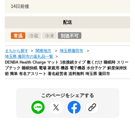
14日前後
配送
常温
冷蔵
冷凍
別送不可
まちから探す
関東地方
埼玉県蓮田市
埼玉県 蓮田市の返礼品一覧
DENBA Health Charge マット 1枚接続タイプ 敷くだけ 睡眠時 スリー
プテック 睡眠快眠 電場 家庭用 機器 電子機器 水分子ケア 鮮度保持技
術 簡単 有名アスリート 著名経営者 送料無料 埼玉県 蓮田市
このページをシェアする