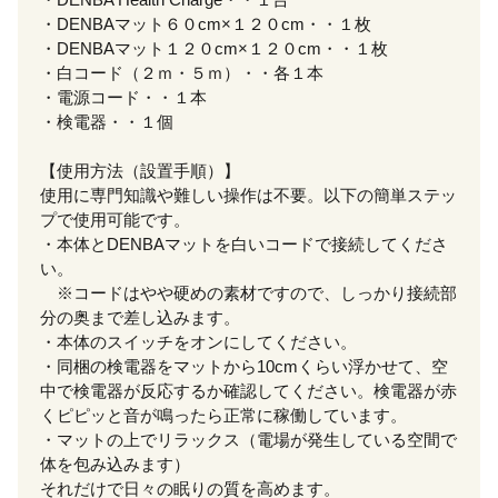
・DENBAマット６０cm×１２０cm・・１枚
・DENBAマット１２０cm×１２０cm・・１枚
・白コード（２ｍ・５ｍ）・・各１本
・電源コード・・１本
・検電器・・１個
【使用方法（設置手順）】
使用に専門知識や難しい操作は不要。以下の簡単ステッ
プで使用可能です。
・本体とDENBAマットを白いコードで接続してくださ
い。
※コードはやや硬めの素材ですので、しっかり接続部
分の奥まで差し込みます。
・本体のスイッチをオンにしてください。
・同梱の検電器をマットから10cmくらい浮かせて、空
中で検電器が反応するか確認してください。検電器が赤
くピピッと音が鳴ったら正常に稼働しています。
・マットの上でリラックス（電場が発生している空間で
体を包み込みます）
それだけで日々の眠りの質を高めます。