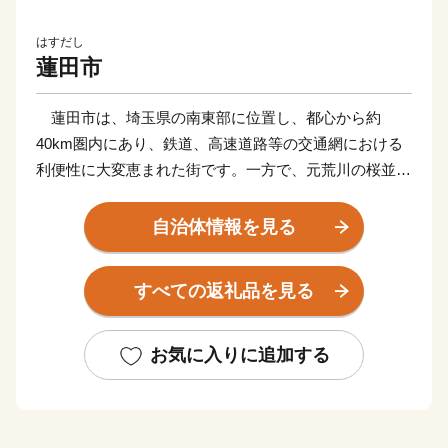
はすだし
蓮田市
蓮田市は、埼玉県の南東部に位置し、都心から約
40km圏内にあり、鉄道、高速道路等の交通網における
利便性に大変恵まれた街です。一方で、元荒川の桜並
木、黒浜沼等の自然や国指定史跡黒浜貝塚等の歴史的文
化遺産にも恵まれています。
自治体情報を見る
現在、更なる発展を目指し、産業団地の整備や民間活
力を活用した認定こども園や保育園の整備等を積極的に
すべての返礼品を見る
推進しています。
また、令和２年１０月には蓮田駅西口再開発ビル「プ
レックス蓮田」が完成し、令和３年４月２日に再開発ビ
お気に入りに追加する
ル内の行政窓口（蓮田駅西口行政センター）がオープン
しました。令和４年４月２４日には蓮田スマートインタ
ーチェンジ(上り線)が開通しました。