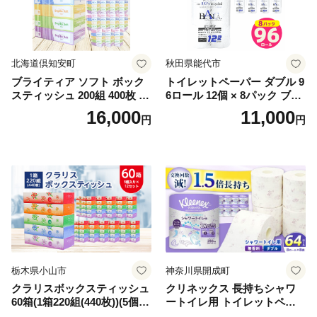
北海道倶知安町
秋田県能代市
ブライティア ソフト ボック
トイレットペーパー ダブル 9
スティッシュ 200組 400枚 60
6ロール 12個 × 8パック ブラ
箱 日本製 まとめ買い ティッ
ンカ 再生紙 100％ 芯あり 日
16,000
11,000
円
円
シュ リサイクル 長持 防災 常
用品 消耗品 無香料 生活用品
備品 日用雑貨 消耗品 生活必
備蓄 秋田県 能代市 送料無料
需品 備蓄 ペーパー 紙 北海道
《能代製紙》
倶知安町 日用品
栃木県小山市
神奈川県開成町
クラリスボックスティッシュ
クリネックス 長持ちシャワ
60箱(1箱220組(440枚))(5個入
ートイレ用 トイレットペー
り×12セット)【1256759】
パー（ダブル）64ロール(8ロ