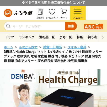
令和８年熊本地震 災害支援寄付受付について
上限額
お気に入り
カート
メニュー
検索
トップ
ランキング
返礼品一覧
まち一覧
特集
初心者ガイド
ホーム
ものから探す
雑貨・日用品
タオル・寝具
DENBA Health Charge マット 1枚接続タイプ 敷くだけ 睡眠時 スリー
プテック 睡眠快眠 電場 家庭用 機器 電子機器 水分子ケア 鮮度保持技
術 簡単 有名アスリート 著名経営者 送料無料 埼玉県 蓮田市