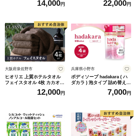
14,000
22,000
円
円
ール×8パック) 開成町 トイレ
ットペーパーダブル 日用品
国産 新生活 ダブル SDGs 備
蓄 防災 エコ 消耗品 生活雑貨
生活用品 無香料 トイレット
ペーパー ダブル といれっと
ぺーぱー トイレ クレシア ト
イレットペーパー [BDBH002
-1]
大阪府泉佐野市
兵庫県小野市
ヒオリエ 上質ホテルタオル
ボディソープ hadakara ( ハ
フェイスタオル 4枚 カカオ
ダカラ ) 泡タイプ 詰め替え 4
【タオル 泉州タオル 吸水 普
40ml×4袋 ボディーソープ 泡
12,000
7,000
円
円
段使い 無地 シンプル 日用品
ボディソープ 泡 日用品 消耗
ふわふわ ふかふか 家族 たお
品 バス用品 大容量 いい 匂い
る 一人暮らし】
ボディ 保湿 LION ライオン
泡石鹸 石鹸 兵庫 兵庫県 小野
市