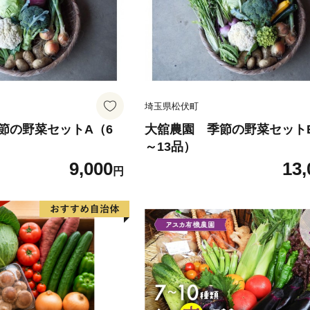
埼玉県松伏町
節の野菜セットA（6
大舘農園 季節の野菜セットB
～13品）
9,000
13,
円