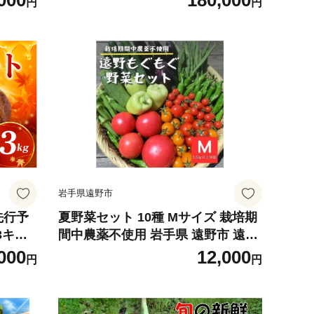
000
180,000
円
円
菜 旬
《定期便 野菜 やさい セット 新鮮
農薬野
詰合せ 旬 野菜定期便 野菜詰め合わ
セット
せ 野菜セット 京野菜 旬の野菜 新鮮
旬 京
野菜 有機野菜 無農薬野菜 野菜定期
 有機
便 野菜 定期便 やさい 定期便 野菜
野菜セ
セット やさいセット 春野菜 夏野菜
菜野菜
秋野菜 冬野菜 旬 ケージフリー 卵
野菜野
たまご タマゴ 玉子 12ヶ月》
岩手県遠野市
先行予
夏野菜セット 10種 Mサイズ 栽培期
3キロ
間中農薬不使用 岩手県 遠野市 遠野
サツマ
もぐもぐカントリー【1634884】
000
12,000
円
円
すめ 産
り 椎名