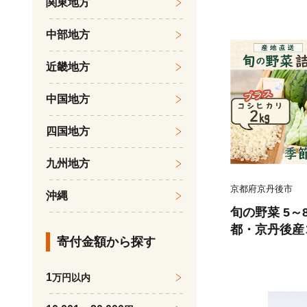
関東地方
菜詰め合わせ 
の野菜 新鮮野
中部地方
菜 やさい 野
春野菜 夏野菜
近畿地方
野菜野菜セッ
野菜野菜セッ
中国地方
ット 春野菜
四国地方
セット 秋野
菜セット》
九州地方
京都府京丹後市
沖縄
旬の野菜 5
都・京丹後産
寄付金額から探す
国産 新鮮 お
み 京野菜 
1
万円以内
品 お取り寄せ
しひかり おに