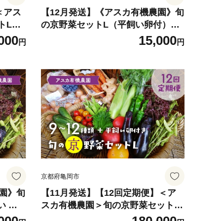
＜アス
【12月発送】《アスカ有機農園》旬
トL
の京野菜セットL（平飼い卵付）
全4回
《野菜 やさい セット 新鮮 詰合せ
000
15,000
円
円
 新鮮
旬 野菜 野菜詰め合わせ 野菜セット
め合わ
京野菜 旬の野菜 新鮮野菜 有機野菜
菜 新鮮
無農薬野菜 やさい 野菜セット やさ
菜定期
いセット 春野菜 夏野菜 秋野菜 冬野
 野菜
菜 旬 ケージフリー 卵 たまご タマ
夏野菜
ゴ 玉子 京野菜野菜セット 旬野菜セ
ー 卵
ット 有機野菜野菜セット 無農薬野
菜野菜セット 平飼い卵野菜セッ
ト》
京都府亀岡市
農園》旬
【11月発送】【12回定期便】＜ア
い セ
スカ有機農園＞旬の京野菜セットL
便 野
（平飼い卵付）＊毎月お届け全12回