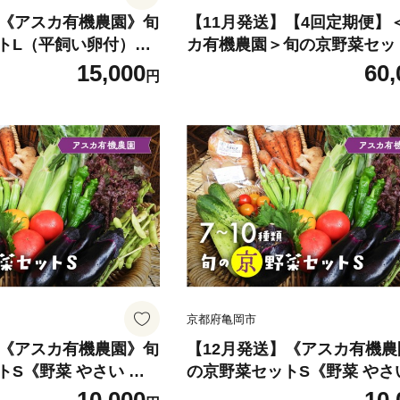
】《アスカ有機農園》旬
【11月発送】【4回定期便】
トL（平飼い卵付）
カ有機農園＞旬の京野菜セッ
 セット 新鮮 詰合せ
（平飼い卵付）＊毎月お届け
15,000
60,
円
詰め合わせ 野菜セット
《定期便 野菜 やさい セット
菜 新鮮野菜 有機野菜
詰合せ 旬 野菜定期便 野菜詰
さい 野菜セット やさ
せ 野菜セット 京野菜 旬の野
菜 夏野菜 秋野菜 冬野
野菜 有機野菜 無農薬野菜 野
フリー 卵 たまご タマ
便 野菜 定期便 やさい 定期便
菜野菜セット 旬野菜セ
セット やさいセット 春野菜 
菜野菜セット 無農薬野
秋野菜 冬野菜 旬 ケージフリ
 平飼い卵野菜セッ
たまご タマゴ 玉子 4ヶ月》
京都府亀岡市
】《アスカ有機農園》旬
【12月発送】《アスカ有機
トS《野菜 やさい セ
の京野菜セットS《野菜 やさ
合せ 旬 野菜定期便 野
ット 新鮮 詰合せ 旬 野菜定期