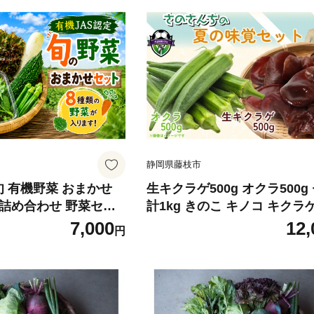
静岡県藤枝市
旬 有機野菜 おまかせ
生キクラゲ500g オクラ500g
 詰め合わせ 野菜セッ
計1kg きのこ キノコ キクラ
ビーリーフ レタス にん
らげ おくら 野菜 生きくらげ
7,000
12,
円
松菜 ほうれん草 野菜ス
さのさんち JGAP認証農場 国
 大根 ヤサイ yasai
理 中華 スープ 肉巻き 天ぷら
000円 新鮮 茨城県
岡県 藤枝市