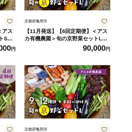
京都府亀岡市
＜アス
【11月発送】【6回定期便】＜アス
トS＊
カ有機農園＞旬の京野菜セットL
菜 やさ
（平飼い卵付）＊毎月お届け全6回
000
90,000
円
円
菜定期
《定期便 野菜 やさい セット 新鮮
 京野
詰合せ 旬 野菜定期便 野菜詰め合わ
菜 無農
せ 野菜セット 京野菜 旬の野菜 新鮮
便 やさ
野菜 有機野菜 無農薬野菜 野菜定期
セット
便 野菜 定期便 やさい 定期便 野菜
旬 4ヶ
セット やさいセット 春野菜 夏野菜
便 旬
秋野菜 冬野菜 旬 ケージフリー 卵
便》
たまご タマゴ 玉子 6ヶ月》
京都府亀岡市