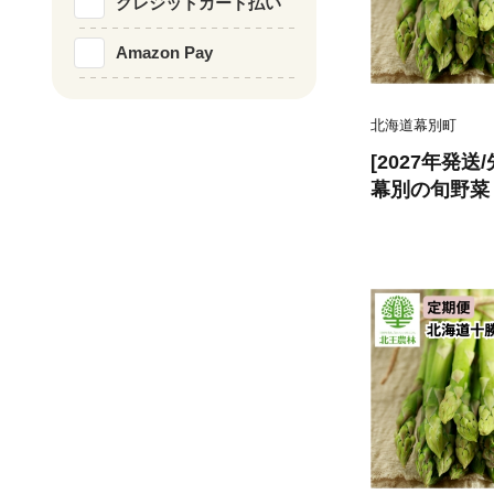
クレジットカード払い
Amazon Pay
北海道幕別町
[2027年発送
幕別の旬野菜
パラガス 80
本） [北王農
ラガス グリー
ド とうもろこ
菜 甘い 北海道
-2045]