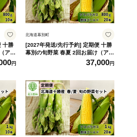
北海道幕別町
便 十勝
[2027年発送/先行予約] 定期便 十勝
け（アス
幕別の旬野菜 春夏 2回お届け（アス
 10
パラガス 800g・とうもろこし 20
000
37,000
円
円
 アスパ
本） [北王農林] 【 アスパラ アスパ
ゴール
ラガス グリーン ハウス 恵味ゴール
ーン 野
ド とうもろこし とうきび コーン 野
5749
菜 甘い 北海道 十勝 幕別 】[№5749
-2047]