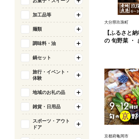
お菓子・スイーツ
加工品等
大分県玖珠町
麺類
【ふるさと納
の 旬野菜 ・ 
調味料・油
わせ ｜ 大分県玖珠町 野菜 きのこ
旬 定期便 冷
鍋セット
り寄せ
旅行・イベント・
体験
地域のお礼の品
雑貨・日用品
スポーツ・アウト
ドア
京都府亀岡市