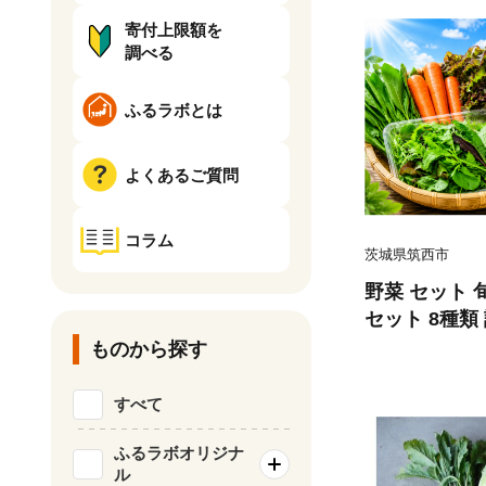
寄付上限額を
調べる
ふるラボとは
よくあるご質問
コラム
茨城県筑西市
野菜 セット 
セット 8種類
ト やさい ベ
ものから探す
じん ねぎ 小
ティック オクラ
すべて
旬の野菜セット 7
筑西
ふるラボオリジナ
ル