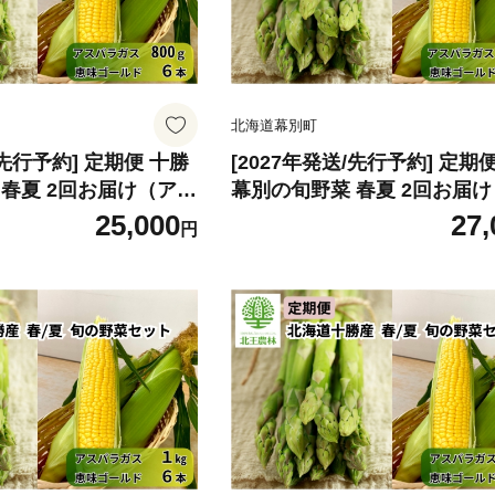
北海道幕別町
/先行予約] 定期便 十勝
[2027年発送/先行予約] 定期
 春夏 2回お届け（アス
幕別の旬野菜 春夏 2回お届
0g・とうもろこし 6
パラガス 800g・とうもろこし
25,000
27,
円
林] 【 アスパラ アスパ
本） [北王農林] 【 アスパラ
ン ハウス 恵味ゴール
ラガス グリーン ハウス 恵味
し とうきび コーン 野
ド とうもろこし とうきび コ
 十勝 幕別 】[№5749
菜 甘い 北海道 十勝 幕別 】[№
-2046]