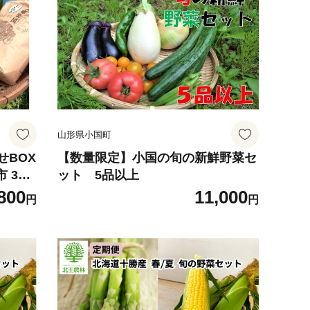
山形県小国町
せBOX
【数量限定】小国の旬の新鮮野菜セ
 3d2
ット 5品以上
 白米
800
11,000
円
円
野菜セ
送 クー
定 数量