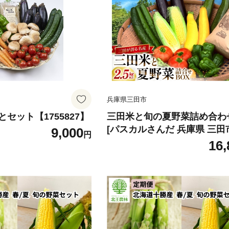
兵庫県三田市
セット【1755827】
三田米と旬の夏野菜詰め合わ
[パスカルさんだ 兵庫県 三田市
9,000
円
8bae660051] 三田米 米 新米
16,
今摺米 野菜 野菜詰め合わせ 
ット 旬の野菜 夏野菜 産地直
ル便 詰め合わせ 冷蔵 期間限
限定