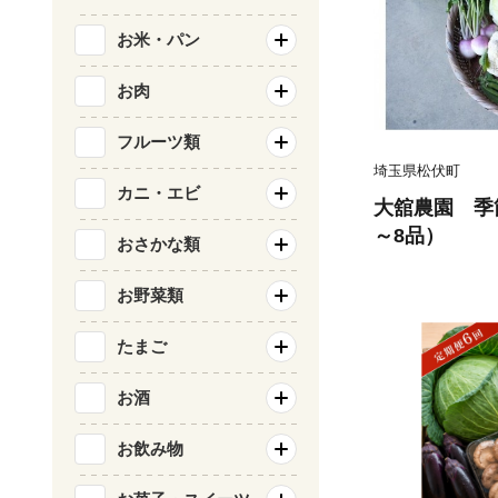
お米・パン
お肉
フルーツ類
埼玉県松伏町
カニ・エビ
大舘農園 季
～8品）
おさかな類
お野菜類
たまご
お酒
お飲み物