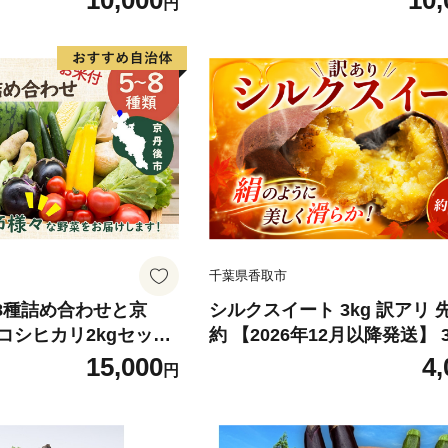
10,000
10,
円
野菜セット 京野菜 旬
菜詰め合わせ 野菜セット 京野
菜 有機野菜 無農薬野
の野菜 新鮮野菜 有機野菜 無
菜セット やさいセット
菜 やさい 野菜セット やさい
 秋野菜 冬野菜 旬 京
春野菜 夏野菜 秋野菜 冬野菜 
ト 旬野菜セット 有機
野菜野菜セット 旬野菜セット
ト 無農薬野菜野菜セ
野菜野菜セット 無農薬野菜
野菜セット 夏野菜野菜
ット 春野菜野菜セット 夏野
菜野菜セット 冬野菜野
セット 秋野菜野菜セット 冬
菜セット》
千葉県香取市
～8種詰め合わせと京
シルクスイート 3kg 訳アリ 
コシヒカリ2kgセット
約 【2026年12月以降発送】 
試し おまかせ お楽し
しるくすいーと さつまいも 
15,000
4,
円
朝採れ 季節の野菜 食
イモ 芋 熟成 焼き芋 に おす
 お米 ごはん ご飯 こ
地直送 不揃い 訳あり わけあ
ぎり 白米 ふるさと納
農園 千葉県 香取市 SIN001