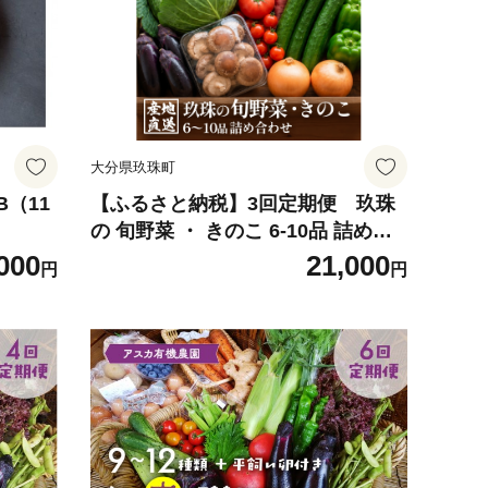
大分県玖珠町
（11
【ふるさと納税】3回定期便 玖珠
の 旬野菜 ・ きのこ 6-10品 詰め合
わせ ｜ 大分県玖珠町 野菜 きのこ
000
21,000
円
円
旬 定期便 冷蔵 産地直送 新鮮 お取
り寄せ