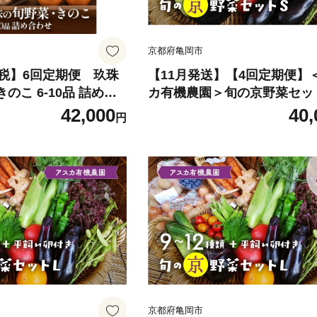
京都府亀岡市
税】6回定期便 玖珠
【11月発送】【4回定期便】
きのこ 6-10品 詰め合
カ有機農園＞旬の京野菜セッ
毎月お届け全4回《定期便 野
42,000
40,
円
蔵 産地直送 新鮮 お取
い セット 新鮮 詰合せ 旬 野
便 野菜詰め合わせ 野菜セット
菜 旬の野菜 新鮮野菜 有機野
薬野菜 野菜定期便 野菜 定期
い 定期便 野菜セット やさい
春野菜 夏野菜 秋野菜 冬野菜 
月 京野菜定期便 有機野菜定期
野菜定期便 無農薬野菜定期
京都府亀岡市