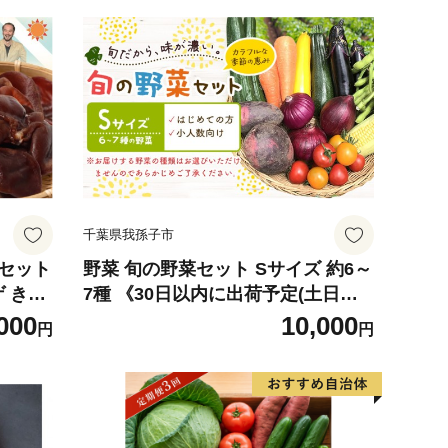
千葉県我孫子市
 セット
野菜 旬の野菜セット Sサイズ 約6～
ゲ きく
7種 《30日以内に出荷予定(土日祝
 やさい
除く)》 ベジLIFE!! 【配送不可地域
000
10,000
円
円
産 調
あり】（沖縄・離島） 季節の野菜
 夏 静
料理 甘い 採れたて トマト 新玉ねぎ
じゃがいも キャベツ 白菜 ベジライ
フ 千葉県 我孫子市