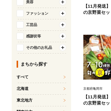
美容
【11月発送
の京野菜セッ
ファッション
《野菜 やさい
旬 野菜 野菜
工芸品
京野菜 旬の野
感謝状等
無農薬野菜 や
いセット 春野
その他のお礼品
菜 旬 ケージ
ゴ 玉子 京野
ット 有機野
まちから探す
菜野菜セット
ト》
すべて
北海道
京都府亀岡市
【11月発送
東北地方
の京野菜セッ
ット 新鮮 詰