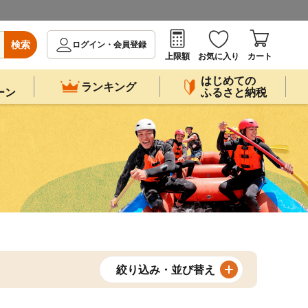
検索
ログイン・会員登録
上限額
お気に入り
カート
はじめての
ランキング
ーン
ふるさと納税
絞り込み・並び替え