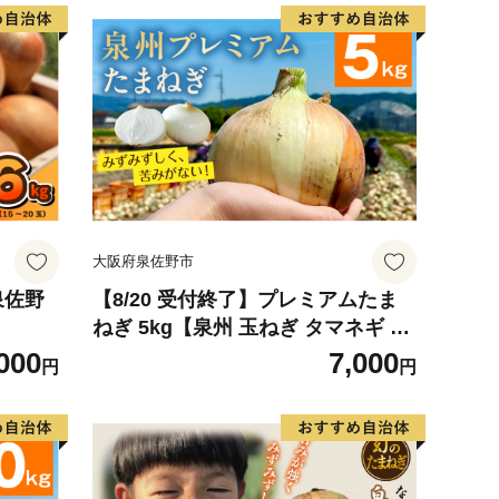
大阪府泉佐野市
泉佐野
【8/20 受付終了】プレミアムたま
ねぎ 5kg【泉州 玉ねぎ タマネギ 玉
葱 甘い 野菜 国産 オニオン サラダ
000
7,000
円
円
カレー バーベキュー】