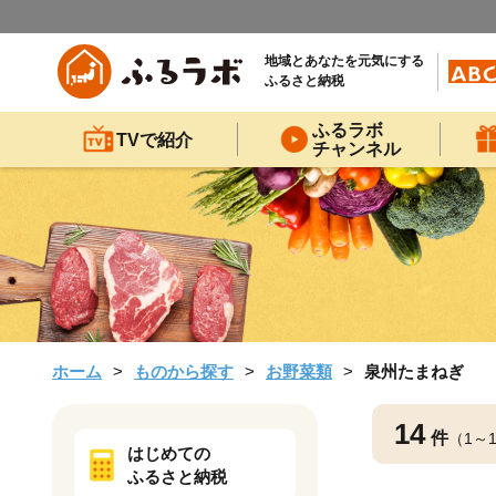
地域とあなたを元気にする
ふるさと納税
ふるラボ
TVで紹介
チャンネル
ホーム
ものから探す
お野菜類
泉州たまねぎ
14
件
（1～
はじめての
ふるさと納税