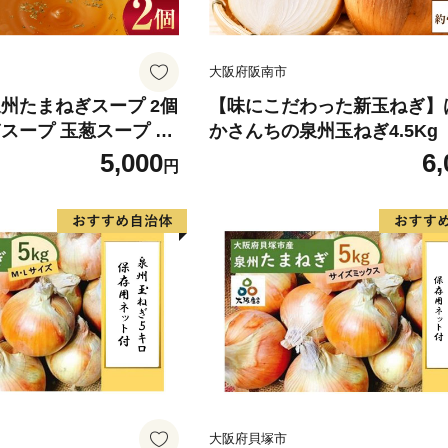
大阪府阪南市
泉州たまねぎスープ 2個
【味にこだわった新玉ねぎ】
スープ 玉葱スープ 玉
かさんちの泉州玉ねぎ4.5Kg
阪府 おおさか 阪南市
5,000
6,
円
大阪府貝塚市