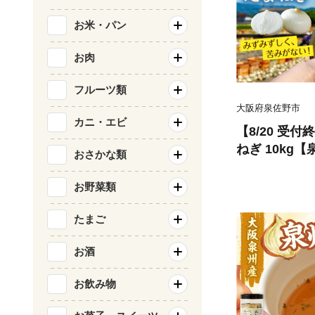
お米・パン
お肉
フルーツ類
大阪府泉佐野市
カニ・エビ
【8/20 受
ねぎ 10kg
おさかな類
玉葱 甘い 野
ダ カレー バ
お野菜類
たまご
お酒
お飲み物