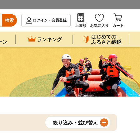
検索
ログイン・会員登録
上限額
お気に入り
カート
はじめての
ランキング
ーン
ふるさと納税
絞り込み・並び替え