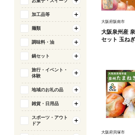
お菓子・スイーツ
加工品等
大阪府阪南市
麺類
大阪泉州産 
セット 玉ねぎ
調味料・油
ねぎ 玉葱 大
阪南
鍋セット
旅行・イベント・
体験
地域のお礼の品
雑貨・日用品
スポーツ・アウト
ドア
大阪府貝塚市