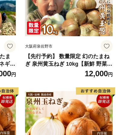
大阪府泉佐野市
ムたま
【先行予約】 数量限定 幻のたまね
マネギ
ぎ 泉州黄玉ねぎ 10kg【新鮮 野菜
 サラ
泉佐野産 茄子 やさい 高評価 数量限
000
12,000
円
円
定】