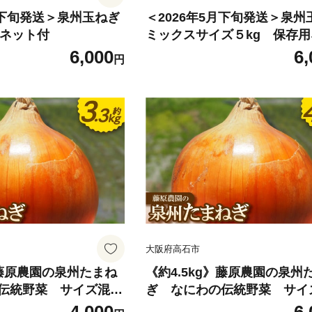
月下旬発送＞泉州玉ねぎ
＜2026年5月下旬発送＞泉州
用ネット付
ミックスサイズ５kg 保存
付
6,000
6,
円
大阪府高石市
》藤原農園の泉州たまね
《約4.5kg》藤原農園の泉州
伝統野菜 サイズ混合
ぎ なにわの伝統野菜 サイ
【1733145】