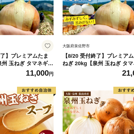
大阪府泉佐野市
付終了】プレミアムたま
【8/20 受付終了】プレミア
【泉州 玉ねぎ タマネギ
ねぎ 20kg【泉州 玉ねぎ タ
菜 国産 オニオン サラ
玉葱 甘い 野菜 国産 オニオン
11,000
21,
円
ーベキュー】
ダ カレー バーベキュー】