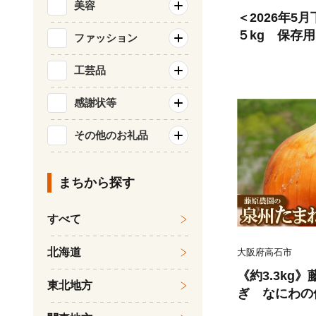
美容
＜2026年5
５kg 保存
ファッション
工芸品
感謝状等
その他のお礼品
まちから探す
すべて
北海道
大阪府高石市
《約3.3kg
東北地方
ぎ なにわの
【1635893】