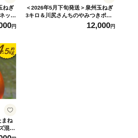
玉ねぎ
＜2026年5月下旬発送＞泉州玉ねぎ
用ネット
3キロ＆川尻さんちのやみつきポン
酢
000
12,000
円
円
たまね
ズ混合