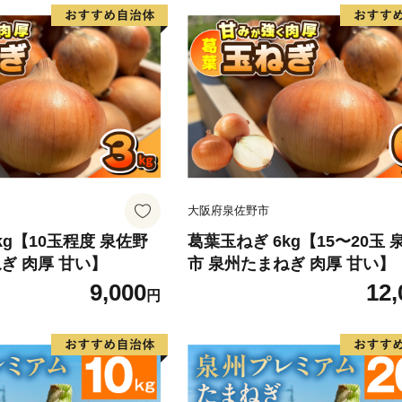
大阪府泉佐野市
kg【10玉程度 泉佐野
葛葉玉ねぎ 6kg【15〜20玉 
ぎ 肉厚 甘い】
市 泉州たまねぎ 肉厚 甘い】
9,000
12,
円