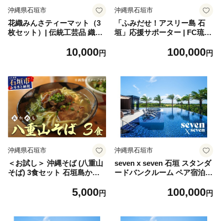
沖縄県石垣市
沖縄県石垣市
花織みんさティーマット（3
「ふみだせ！アスリー島 石
枚セット）| 伝統工芸品 織物
垣」応援サポーター | FC琉球
花織 みんさー 送料無料 沖縄
さくら サッカー 女子サッカ
10,000
100,000
県石垣市
ー Jリーグ なでしこ スポー
円
円
ツ サポーター ファン 沖縄県
石垣市 石垣島 KZ-001
沖縄県石垣市
沖縄県石垣市
＜お試し＞ 沖縄そば (八重山
seven x seven 石垣 スタンダ
そば) 3食セット 石垣島から
ードバンクルーム ペア宿泊券
直送！本場の味をお試し | 沖
| 高級 宿 ホテル ふるさと 旅
5,000
100,000
縄 石垣 八重山 石垣島 お試し
行 宿泊 チケット クーポン 沖
円
円
5000円 沖縄そば 八重山そば
縄県 沖縄 石垣 石垣島 石垣市
そば ML-001
人気