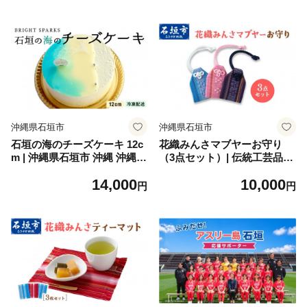
キ チーズ ケーキ
キ チーズ ケーキ
沖縄県石垣市
沖縄県石垣市
石垣の海のチーズケーキ 12c
花織みんさマブヤーお守り
m | 沖縄県石垣市 沖縄 沖縄県
（3点セット）| 伝統工芸品
琉球 八重山 八重山諸島 石垣
織物 花織 みんさー お守り 送
14,000
10,000
石垣島 送料無料 チーズケー
料無料 沖縄県石垣市
円
円
キ チーズ ケーキ