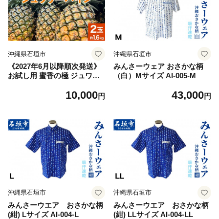
沖縄県石垣市
沖縄県石垣市
《2027年6月以降順次発送》
みんさーウェア おさかな柄
お試し用 蜜香の極 ジュワリ
（白）Mサイズ AI-005-M
ーパイン 2玉 約1.6kg | 沖縄
10,000
43,000
県 石垣市 石垣島 完熟 パイン
円
円
パイナップル ジュワリー 予
約受付 TF-113
沖縄県石垣市
沖縄県石垣市
みんさーウエア おさかな柄
みんさーウエア おさかな柄
(紺) Lサイズ AI-004-L
(紺) LLサイズ AI-004-LL