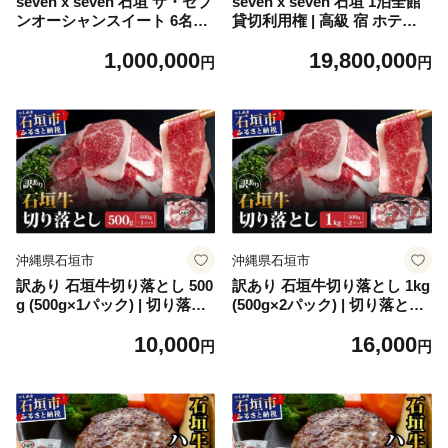
seven x seven 石垣 ザ・セブ
seven x seven 石垣 1泊全館
ンオーシャンスイート 6名様
貸切利用権 | 高級 宿 ホテル
宿泊券 | 高級 宿 ホテル ふる
ふるさと 旅行 宿泊 チケット
1,000,000
19,800,000
さと 旅行 宿泊 チケット クー
クーポン 沖縄県 沖縄 石垣 石
円
円
ポン 沖縄県 沖縄 石垣 石垣島
垣島 石垣市 人気
石垣市 人気
沖縄県石垣市
沖縄県石垣市
訳あり 石垣牛切り落とし 500
訳あり 石垣牛切り落とし 1kg
g (500g×1パック) | 切り落と
(500g×2パック) | 切り落とし
し 石垣牛 牛肉 石垣市 石垣島
石垣牛 牛肉 石垣市 石垣島 沖
10,000
16,000
沖縄 コッパリ KP-030
縄 コッパリ KP-031
円
円