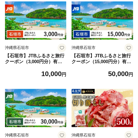
沖縄県石垣市
沖縄県石垣市
【石垣市】JTBふるさと旅行
【石垣市】JTBふるさと旅行
クーポン（3,000円分）有効
クーポン（15,000円分）有効
期間3年（Eメール発行）｜旅
期間3年（Eメール発行）｜旅
10,000
50,000
行 トラベル 予約 国内旅行 JT
行 トラベル 予約 国内旅行 JT
円
円
B 宿泊 観光 体験 旅行券 宿泊
B 宿泊 観光 体験 旅行券 宿泊
券 旅行予約 温泉 ホテル 旅館
券 旅行予約 温泉 ホテル 旅館
チケット 子供 子連れ カップ
チケット 子供 子連れ カップ
ル 家族 人気 おすすめ 旅行ク
ル 家族 人気 おすすめ 旅行ク
ーポン 店頭 オンライン ネッ
ーポン 店頭 オンライン ネッ
ト予約 電話 有効期間3年
ト予約 電話 有効期間3年
沖縄県石垣市
沖縄県石垣市