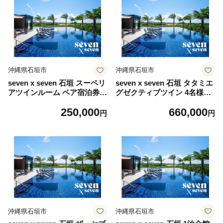
沖縄県石垣市
沖縄県石垣市
seven x seven 石垣 スーペリ
seven x seven 石垣 タタミエ
アツインルーム ペア宿泊券 |
グゼクティブツイン 4名様宿
高級 宿 ホテル ふるさと 旅行
泊券 | 高級 宿 ホテル ふるさ
250,000
660,000
宿泊 チケット クーポン 沖縄
と 旅行 宿泊 チケット クーポ
円
円
県 沖縄 石垣 石垣島 石垣市
ン 沖縄県 沖縄 石垣 石垣島
人気
石垣市 人気
沖縄県石垣市
沖縄県石垣市