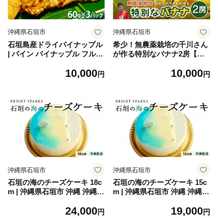
沖縄県石垣市
沖縄県石垣市
石垣島産ドライパイナップル
希少！無農薬栽培の千川さん
| パイン パイナップル フルー
が作る特別なバナナ2房【沖
ツ 果物 ドライフルーツ お菓
縄県 石垣島 石垣島産 バナナ
10,000
10,000
子 おやつ 朝食 沖縄県 石垣市
ばなな 農薬不使用 化学肥料
円
円
ふるさと BK-001
不使用 無農薬 東大 干川】OI-
017
沖縄県石垣市
沖縄県石垣市
石垣の海のチーズケーキ 18c
石垣の海のチーズケーキ 15c
m | 沖縄県石垣市 沖縄 沖縄県
m | 沖縄県石垣市 沖縄 沖縄県
琉球 八重山 八重山諸島 石垣
琉球 八重山 八重山諸島 石垣
24,000
19,000
石垣島 送料無料 チーズケー
石垣島 送料無料 チーズケー
円
円