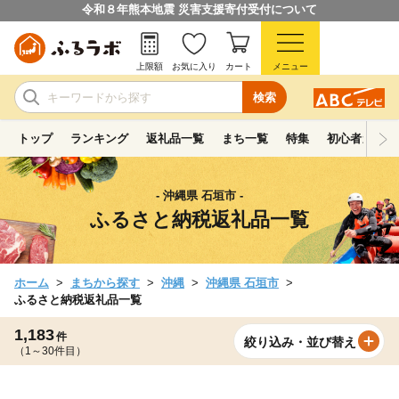
令和８年熊本地震 災害支援寄付受付について
上限額
お気に入り
カート
メニュー
検索
トップ
ランキング
返礼品一覧
まち一覧
特集
初心者ガイド
- 沖縄県 石垣市 -
ふるさと納税返礼品一覧
ホーム
まちから探す
沖縄
沖縄県 石垣市
ふるさと納税返礼品一覧
1,183
件
絞り込み・並び替え
（1～30件目）