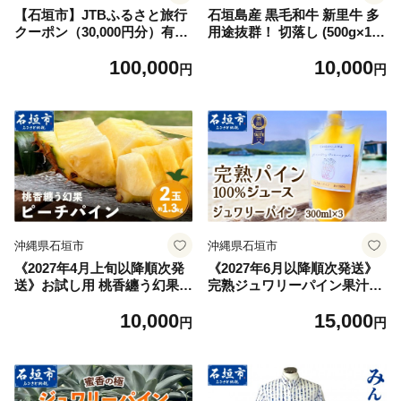
【石垣市】JTBふるさと旅行
石垣島産 黒毛和牛 新里牛 多
クーポン（30,000円分）有効
用途抜群！ 切落し (500g×1)
期間3年（Eメール発行）｜旅
500g SZ-13
100,000
10,000
行 トラベル 予約 国内旅行 JT
円
円
B 宿泊 観光 体験 旅行券 宿泊
券 旅行予約 温泉 ホテル 旅館
チケット 子供 子連れ カップ
ル 家族 人気 おすすめ 旅行ク
ーポン 店頭 オンライン ネッ
ト予約 電話 有効期間3年
沖縄県石垣市
沖縄県石垣市
《2027年4月上旬以降順次発
《2027年6月以降順次発送》
送》お試し用 桃香纏う幻果
完熟ジュワリーパイン果汁10
ピーチパイン 2玉 (約1.3kg) |
0％！！の濃厚ジュース300ml
10,000
15,000
石垣島産 パイナップル 沖縄
×3パックをお届け！【 沖縄
円
円
石垣島 石垣 八重山 パイン ピ
県 石垣 完熟 パイン パイナッ
ーチパイン 数量限定 沖縄県
プル ジュワリー 果汁 100％
期間限定 TF-111
】TF-042