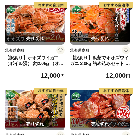
mr1-0432
売り切れ
売り切れ
北海道森町
北海道森町
【訳あり】オオズワイガニ
【訳あり】浜茹でオオズワイ
（ボイル済） 約2.0kg （オス
ガニ 3.0kg 詰め込みセット 北
メスどちらか）＜海鮮問屋
海道噴火湾産 ＜道産ネットミ
12,000
12,000
株式会社 瑞宝＞ ズワイガニ
ツハシ＞ かに カニ 蟹 がに
円
円
かに カニ 蟹 ガニ がに 海鮮
北海道 森町 mr1-0477
森町 北海道 mr1-0919
売り切れ
売り切れ