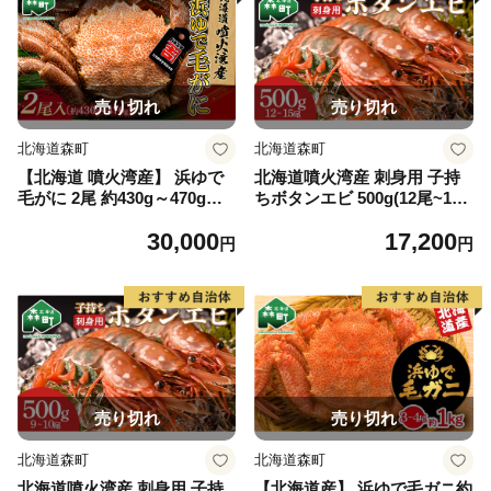
売り切れ
売り切れ
北海道森町
北海道森町
【北海道 噴火湾産】 浜ゆで
北海道噴火湾産 刺身用 子持
毛がに 2尾 約430g～470g＜
ちボタンエビ 500g(12尾~15
カネキチ澤田水産＞ かに カ
尾) 北海道産 えび エビ 海老
30,000
17,200
ニ 蟹 ガニ がに 森町 ふるさ
ぼたんえび ボタンエビ 牡丹
円
円
と納税 北海道 毛蟹 毛かに 毛
エビ 刺身 子持ち 海鮮 冷凍 m
ガニ 毛カニ mr1-1478
r1-1266
売り切れ
売り切れ
北海道森町
北海道森町
北海道噴火湾産 刺身用 子持
【北海道産】 浜ゆで毛ガニ約