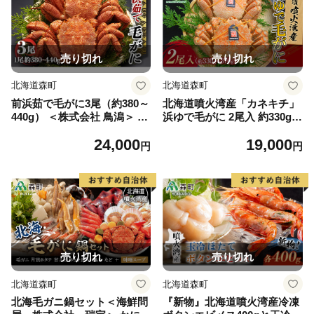
売り切れ
売り切れ
北海道森町
北海道森町
前浜茹で毛がに3尾（約380～
北海道噴火湾産「カネキチ」
440g） ＜株式会社 鳥潟＞ か
浜ゆで毛がに 2尾入 約330g～
に カニ 蟹 ガニ がに 森町 ふ
370g＜カネキチ澤田水産＞
24,000
19,000
るさと納税 北海道 毛蟹 毛か
かに カニ 蟹 ガニ がに 森町
円
円
に 毛ガニ 毛カニ 北海道 ズワ
ふるさと納税 北海道 毛蟹 毛
イカニ ズワイ蟹 ズワイガニ
かに 毛ガニ 毛カニ mr1-1065
mr1-0153
売り切れ
売り切れ
北海道森町
北海道森町
北海毛ガニ鍋セット＜海鮮問
『新物』北海道噴火湾産冷凍