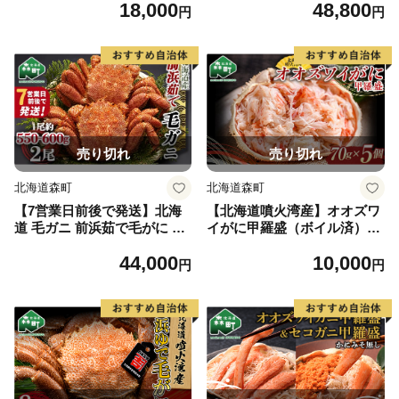
18,000
48,800
カニ 蟹 ガニ がに 北海道産
ガニ がに 森町 毛蟹 毛かに
円
円
甲羅 海鮮 甲殻類 mr1-0958
毛がに 毛カニ 毛ガニ mr1-07
21-1
売り切れ
売り切れ
北海道森町
北海道森町
【7営業日前後で発送】北海
【北海道噴火湾産】オオズワ
道 毛ガニ 前浜茹で毛がに 約
イがに甲羅盛（ボイル済）70
550g~600g 2尾 かに カニ 蟹
g×5個※かにみそなし＜海鮮
44,000
10,000
ガニ がに 森町 毛蟹 毛かに
問屋 株式会社 瑞宝＞ かに
円
円
毛がに 毛カニ 毛ガニ mr1-07
カニ 蟹 ずわいがに ずわい蟹
20-1
ズワイ蟹 北海道 森町 ふるさ
と納税 mr1-0679