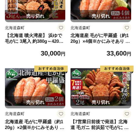
売り切れ
売り切れ
北海道森町
北海道森町
【北海道 噴火湾産】 浜ゆで
北海道産 毛がに甲羅盛（約1
毛がに 3尾入 約380g～420g
20g）×4個※かにみそあり ＜
＜カネキチ澤田水産＞ かに
道産ネットミツハシ＞ かに
30,000
33,600
カニ 蟹 ガニ がに 森町 ふる
カニ 蟹 ガニ がに 北海道産
円
円
さと納税 北海道 毛蟹 毛かに
甲羅 海鮮 甲殻類 mr1-0959
毛ガニ 毛カニ mr1-1068
売り切れ
売り切れ
北海道森町
北海道森町
北海道産 毛がに甲羅盛（約1
【7営業日前後で発送】北海
20g）×2個※かにみそあり ＜
道 毛ガニ 前浜茹で毛がに 約
道産ネットミツハシ＞ かに
600g~700g 2尾 かに カニ 蟹