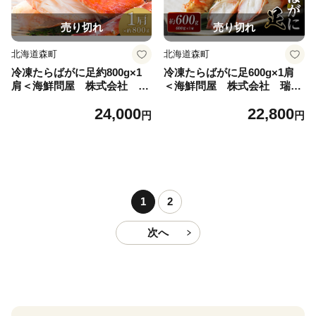
売り切れ
売り切れ
北海道森町
北海道森町
冷凍たらばがに足約800g×1
冷凍たらばがに足600g×1肩
肩＜海鮮問屋 株式会社 瑞
＜海鮮問屋 株式会社 瑞宝
宝＞ かに カニ 蟹 ガニ がに
＞ かに カニ 蟹 ガニ がに 森
24,000
22,800
森町 ふるさと納税 北海道 た
町 ふるさと納税 北海道 たら
円
円
らばがに タラバ蟹 タラバカ
ばがに タラバ蟹 タラバカニ
ニ タラバガニ たらば蟹 mr1-
タラバガニ たらば蟹 mr1-053
0525
3
1
2
次へ