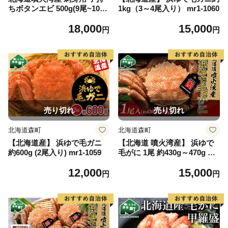
ちボタンエビ 500g(9尾~10
1kg（3～4尾入り） mr1-1060
尾) 北海道産 えび エビ 海老
18,000
15,000
ぼたんえび ボタンエビ 牡丹
円
円
エビ 刺身 子持ち 海鮮 冷凍 m
r1-1265
売り切れ
売り切れ
北海道森町
北海道森町
【北海道産】 浜ゆで毛ガニ
【北海道 噴火湾産】 浜ゆで
約600g (2尾入り) mr1-1059
毛がに 1尾 約430g～470g ＜
カネキチ澤田水産＞ かに カ
12,000
15,000
ニ 蟹 ガニ がに 森町 ふるさ
円
円
と納税 北海道 毛蟹 毛かに 毛
ガニ 毛カニ mr1-1069