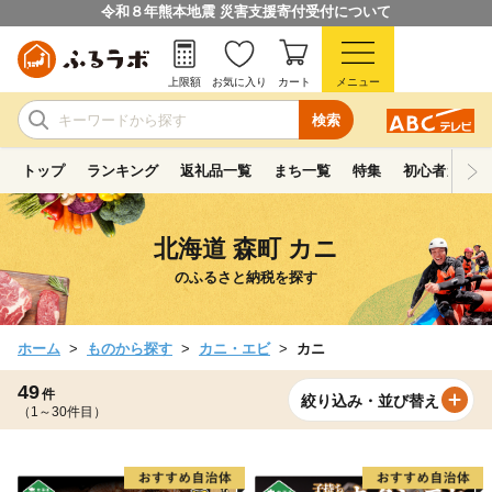
令和８年熊本地震 災害支援寄付受付について
上限額
お気に入り
カート
メニュー
検索
トップ
ランキング
返礼品一覧
まち一覧
特集
初心者ガイド
北海道 森町 カニ
のふるさと納税を探す
ホーム
ものから探す
カニ・エビ
カニ
49
件
絞り込み・並び替え
（1～30件目）