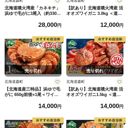
北海道森町
北海道森町
北海道噴火湾産「カネキチ」
【訳あり】北海道噴火湾産 活
浜ゆで毛がに3尾入（約330～
オオズワイガニ 3.0kg ＜道産
370g）＜カネキチ澤田水産＞
ネットミツハシ＞ かに カニ
28,000
12,000
かに カニ 蟹 ガニ がに 森町
蟹 ガニ がに 森町 ふるさと納
円
円
ふるさと納税 北海道 毛蟹 毛
税 北海道 ずわいがに mr1-04
かに 毛ガニ 毛カニ mr1-1066
51-5
売り切れ
売り切れ
北海道森町
北海道森町
【北海道産三特品】浜ゆで毛
【訳あり】北海道噴火湾産 活
がに 650g前後×1尾＜ワイエ
オオズワイガニ1.5kg ＜道産
スフーズ＞ かに カニ 蟹 ガニ
ネットミツハシ＞ かに カニ
14,000
14,000
がに 森町 ふるさと納税 北海
蟹 ガニ がに 森町 ふるさと納
円
円
道 毛蟹 毛かに 毛ガニ 毛カニ
税 北海道 mr1-1339
mr1-0431