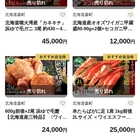
売り切れ
売り切れ
北海道森町
北海道森町
北海道噴火湾産「カネキチ」
北海道産オオズワイガニ甲羅
浜ゆで毛ガニ 3尾 約430～470
盛80-90g×2個+セコガニ甲羅
g＜カネキチ澤田水産＞ かに
盛60-70g×1個 ※かにみそ無
45,000
12,000
カニ 蟹 ガニ がに 森町 ふる
し ＜道産ネットミツハシ＞
円
円
さと納税 北海道 毛蟹 毛かに
かに カニ 蟹 ガニ がに 北海
毛ガニ 毛カニ mr1-1479
道産 甲羅 海鮮 甲殻類 mr1-04
76
売り切れ
売り切れ
北海道森町
北海道森町
600g前後×2尾 浜ゆで毛蟹
本たらばがに足 1肩 1kg前後
【北海道産三特品】 〈ワイエ
2Lサイズ ＜ワイエスフーズ
スフーズ〉 かに カニ 蟹 ガニ
＞ かに カニ 蟹 ガニ がに 森
24,000
25,000
がに 森町 ふるさと納税 北海
町 ふるさと納税 北海道 タラ
円
円
道 毛蟹 毛かに 毛ガニ 毛カニ
バガニ mr1-0427