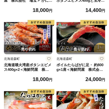
屋 株式会社 瑞宝＞ かに
ボタンエビメス400gと玉冷ほ
カニ 蟹 ガニ がに かに鍋 カ
たて400gセット ＜海鮮問
18,000
14,400
ニ鍋 蟹鍋 森町 ふるさと納税
屋 株式会社 瑞宝＞ えび
円
円
北海道 毛蟹 毛かに 毛ガニ 毛
エビ 海老 ぼたんえび ボタン
カニ mr1-0058
海老 海産物 帆立 ホタテ 魚介
類 海鮮 森町 ふるさと納税 北
海道 mr1-0528
売り切れ
売り切れ
北海道森町
北海道森町
北海道噴火湾産ボタンエビメ
ボイルたらばがに足・ 約800
ス400g×2＜海鮮問屋 株式
g×1肩＜海鮮問屋 株式会
会社 瑞宝＞ えび エビ 海老
社 瑞宝＞ かに カニ 蟹 ガニ
18,000
24,000
ぼたんえび ぼたん海老 ボタ
がに 森町 ふるさと納税 北海
円
円
ン海老 ボタンエビ ぼたんエ
道 たらばがに タラバ蟹 タラ
ビ ボタンえび 北海道 森町 m
バカニ タラバガニ たらば蟹
r1-0530
mr1-0539