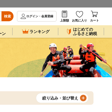
検索
ログイン・会員登録
上限額
お気に入り
カート
はじめての
ランキング
ーン
ふるさと納税
絞り込み・並び替え