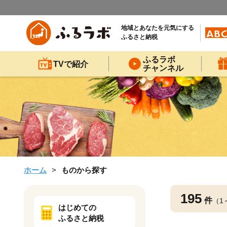
地域とあなたを元気にする
ふるさと納税
ふるラボ
TVで紹介
チャンネル
ホーム
ものから探す
195
件
（1
はじめての
ふるさと納税