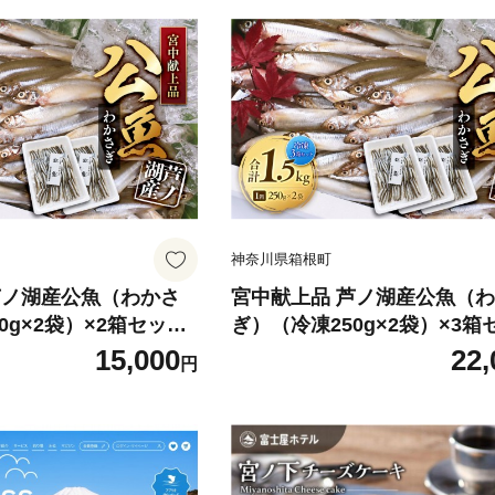
神奈川県箱根町
芦ノ湖産公魚（わかさ
宮中献上品 芦ノ湖産公魚（
0g×2袋）×2箱セット
ぎ）（冷凍250g×2袋）×3箱
合計1.5kg
15,000
22,
円