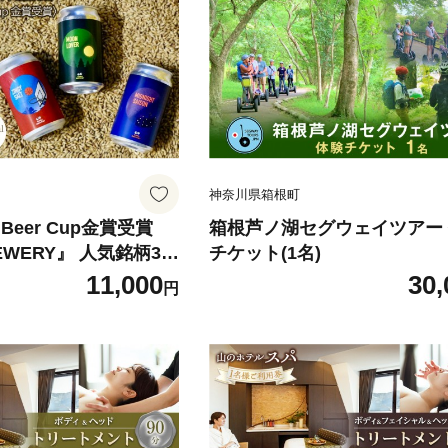
神奈川県箱根町
nal Beer Cup金賞受賞
箱根芦ノ湖セグウェイツアー
EWERY』 人気銘柄3種
チケット(1名)
11,000
30,
円