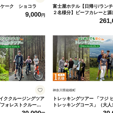
 ケーク ショコラ
富士屋ホテル【日帰り/ラン
２名様分】ビーフカレーと源泉
9,000
円
0％温泉付お部屋休憩＋スパ
261,
温泉プール ＜8時間ステイ＞
神奈川県箱根町
イククルージングツア
トレッキングツアー 「フジ 
プフォレストクルージ
トレッキングコース」（大人
（大人1名様チケッ
チケット）