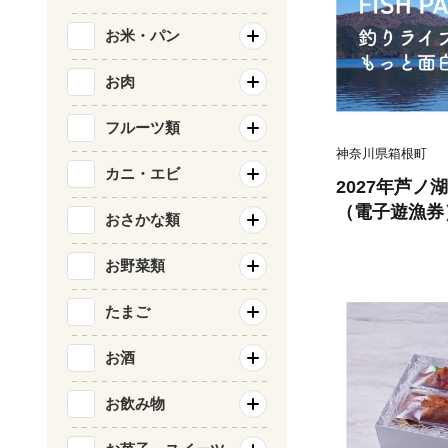
お米・パン
お肉
フルーツ類
神奈川県箱根町
カニ・エビ
2027年芦ノ
（電子遊漁券
おさかな類
お野菜類
たまご
お酒
お飲み物