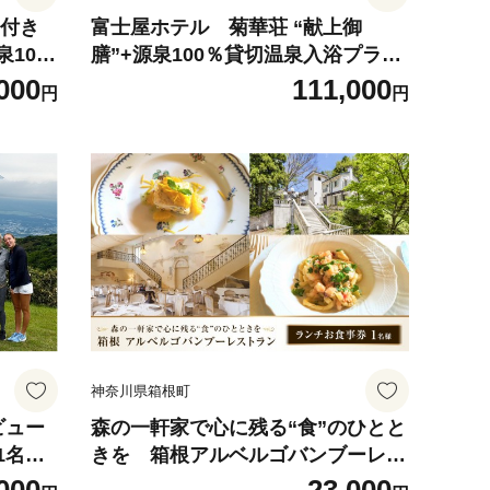
チ付き
富士屋ホテル 菊華荘 “献上御
10
膳”+源泉100％貸切温泉入浴プラ
＋天然
ン ２名様分
000
111,000
円
円
神奈川県箱根町
ビュー
森の一軒家で心に残る“食”のひとと
1名様
きを 箱根アルベルゴバンブーレス
トラン【ランチお食事券】1名様