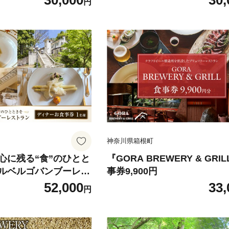
30,000
30,
円
神奈川県箱根町
心に残る“食”のひとと
『GORA BREWERY & GRIL
ルベルゴバンブーレス
事券9,900円
ナーお食事券 】1名様
52,000
33,
円