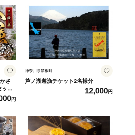
神奈川県箱根町
わかさ
芦ノ湖遊漁チケット2名様分
セット
12,000
円
000
円