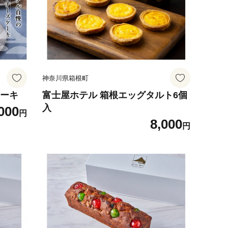
神奈川県箱根町
ケーキ
富士屋ホテル 箱根エッグタルト6個
入
000
円
8,000
円