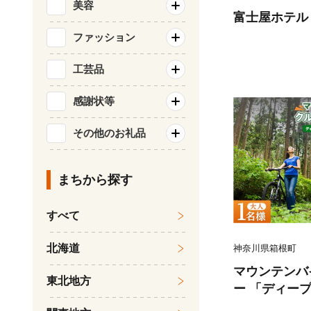
美容
富士屋ホテル
ファッション
工芸品
感謝状等
その他のお礼品
まちから探す
すべて
北海道
神奈川県箱根町
マウンテンバ
東北地方
ー 「ディー
ングコース」