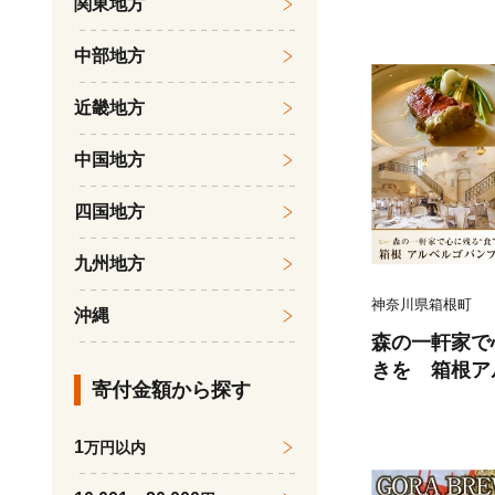
関東地方
ト）
中部地方
近畿地方
中国地方
四国地方
九州地方
神奈川県箱根町
沖縄
森の一軒家で
きを 箱根ア
寄付金額から探す
トラン【ディ
1
万円以内