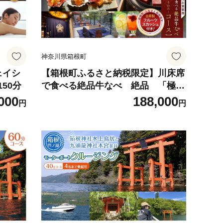
神奈川県箱根町
ェイシ
【箱根町ふるさと納税限定】川床席
50分
で食べる絶品牛なべ 絶品 「極コ
ース」2名様分 自家製フルーツス
000
188,000
円
円
カッシュ付！