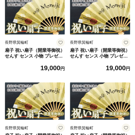
長野県箕輪町
長野県箕輪町
扇子 祝い扇子（開業等御祝）
扇子 祝い扇子（開業等御祝）
せんす センス 小物 プレゼン
せんす センス 小物 プレゼン
ト ギフト 贈答 B [№5675-7
ト ギフト 贈答 C [№5675-7
19,000
19,000
192]1514
193]1514
円
円
長野県箕輪町
長野県箕輪町