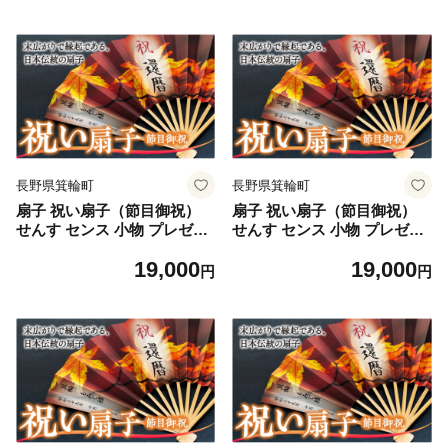
長野県箕輪町
長野県箕輪町
扇子 祝い扇子（節目御祝）
扇子 祝い扇子（節目御祝）
せんす センス 小物 プレゼン
せんす センス 小物 プレゼン
ト ギフト 贈答 D [№5675-7
ト ギフト 贈答 E [№5675-7
19,000
19,000
186]1513
187]1513
円
円