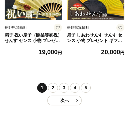
長野県箕輪町
長野県箕輪町
扇子 祝い扇子（開業等御祝）
扇子 しあわせんす せんす セ
せんす センス 小物 プレゼン
ンス 小物 プレゼント ギフト
ト ギフト 贈答 H [№5675-7
贈答 男性物 [№5675-7171]1
19,000
20,000
198]1514
509
円
円
1
2
3
4
5
次へ