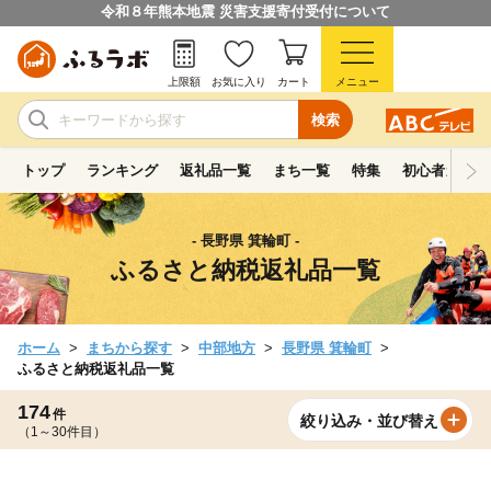
令和８年熊本地震 災害支援寄付受付について
上限額
お気に入り
カート
メニュー
検索
トップ
ランキング
返礼品一覧
まち一覧
特集
初心者ガイド
- 長野県 箕輪町 -
ふるさと納税返礼品一覧
ホーム
まちから探す
中部地方
長野県 箕輪町
ふるさと納税返礼品一覧
174
件
絞り込み・並び替え
（1～30件目）