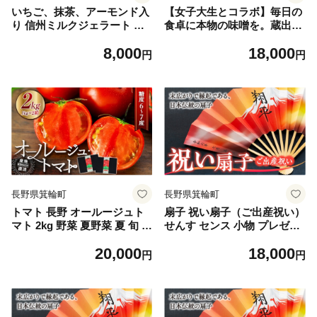
いちご、抹茶、アーモンド入
【女子大生とコラボ】毎日の
り 信州ミルクジェラート 計8
食卓に本物の味噌を。蔵出し
個 信州産牛乳 信州 アイス ス
手詰め 山万食べ比べセッ
8,000
18,000
イーツ ひんやりスイーツ お
ト [№5675-1521]
円
円
やつ デザート 食後 [№5675
-1515]
長野県箕輪町
長野県箕輪町
トマト 長野 オールージュト
扇子 祝い扇子（ご出産祝い）
マト 2kg 野菜 夏野菜 夏 旬 旬
せんす センス 小物 プレゼン
野菜 甘い 国産 ビタミン ミネ
ト ギフト 贈答 A [№5675-7
20,000
18,000
ラル 抗酸化 リコピン 美容 健
175]1512
円
円
康 フルーツトマト フルーツ
長野県産 長野県 箕輪町[№56
75-1391]