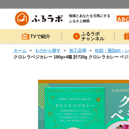
地域とあなたを元気にする
ふるさと納税
ふるラボ
TVで紹介
チャンネル
ホーム
ものから探す
加工品等
缶詰・瓶詰め・
クロレラベジカレー 180g×4箱 計720g クロレラカレー 