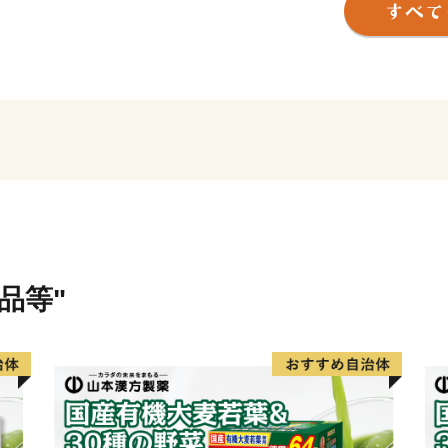
平成28年には九州新幹線
ホークスファーム本拠地であ
後」が開業。駅周辺には県
州芸文館」等の整備も進み
います。
品等"