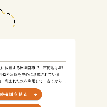
に位置する田園都市で、市街地はJR
道442号沿線を中心に形成されていま
地、恵まれた水を利用して、古くから
ドウ・八女茶をはじめとする農業が盛ん
、交通の便の良さを生かして企業誘致に
造業企業が立地しています。