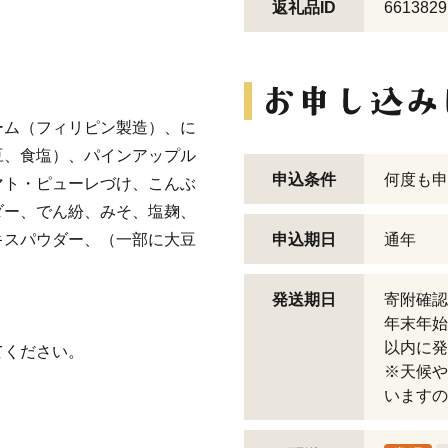
返礼品ID
6613829
ーム（フィリピン製造）、に
豆、食塩）、パインアップル
申込条件
何度も申
マト・ピューレづけ、こんぶ
ダー、でん紛、みそ、塩麹、
キスパウダー、（一部に大豆
申込期日
通年
発送期日
寄附確認
年末年始
以内に発
てください。
※天候や
いますの