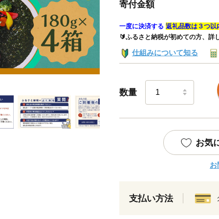
寄付金額
一度に決済する
返礼品数は３つ以
🔰ふるさと納税が初めての方、詳
仕組みについて知る
数量
お気
お
支払い方法