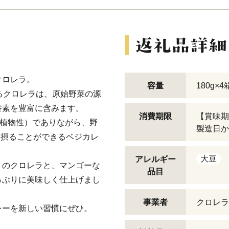
クロレラ。
容量
180g×4
るクロレラは、原始野菜の源
養素を豊富に含みます。
消費期限
【賞味期
％植物性）でありながら、野
製造日か
を摂ることができるベジカレ
大豆
アレルギー
りのクロレラと、マンゴーな
品目
っぶりに美味しく仕上げまし
事業者
クロレラ
レーを新しい習慣にぜひ。