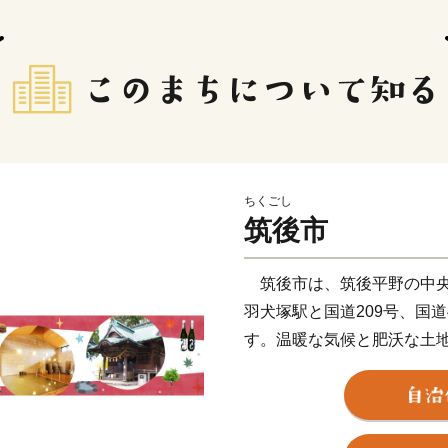
ちくごし
筑後市
筑後市は、筑後平野の中央
羽犬塚駅と国道209号、国
す。温暖な気候と肥沃な土
米・麦・イグサ・ナシ・ブ
に行われてきました。また
も力を入れ、たくさんの製