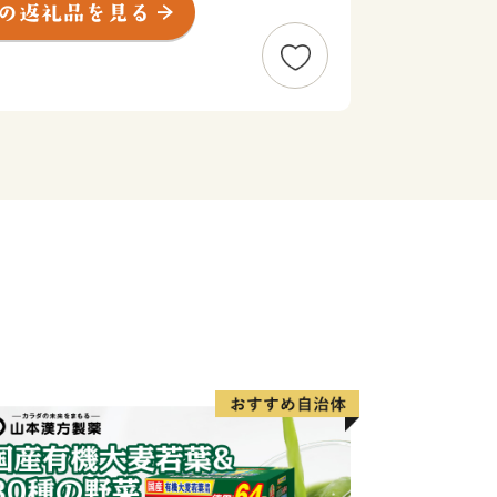
筑後船小屋駅西側に福岡ソフトバンク
る「HAWKSベースボールパーク筑
営筑後広域公園や芸術文化交流施設「九
、筑後地域の玄関口として発展を続けて