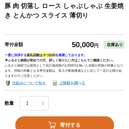
豚 肉 切落し ロース しゃぶしゃぶ 生姜焼
き とんかつ スライス 薄切り
50,000
寄付金額
在庫あり
円
一度に決済する
返礼品数は３つ以内
を推奨しております。
🔰ふるさと納税が初めての方、詳しく知りたい方は
こちら
でご確認ください。
ふるさと納税では原則として自己負担額の2,000円を除いた全額が控除の対象となり
ます。控除の対象となる寄付金額は、収入や家族構成などに応じて一定の上限があ
りますのでご注意ください。
仕組みについて知る
上限額を調べる
数量
寄付する