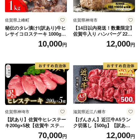
佐賀県上峰町
佐賀県神埼市
秘伝のタレ漬け!(訳あり)牛ヒ
【14日以内発送！数量限定】
レサイコロステーキ 1000g
佐賀牛入り ハンバーグ 22個
【B-1098-AS】
2.6kg(120g×22個)【佐賀牛
10,000
12,000
円
円
黒毛和牛 ブランド牛 九州 ハ
ンバーグ 牛肉 豚肉 国産 お弁
当 おかず 惣菜 おすすめ 人
気】(H083106)
佐賀県神埼市
滋賀県近江八幡市
【訳あり】佐賀牛ヒレステー
【げんさん】近江牛A5ラン
キ200g×5枚【佐賀牛 ステー
ク切落し【500g】【訳あり】
キ ブランド肉 ヒレ肉 フィレ
【DG12W】
70,000
12,000
円
円
肉 ジューシー ヘルシー】(H0