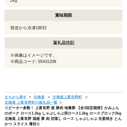
2kg
賞味期限
発送から冷凍180日
返礼品注記
※画像はイメージです。
※商品コード: 55431208
まちから探す
北海道
北海道上富良野町
北海道 上富良野町の返礼品一覧
リピーター多数！ 上富良野 産 豚肉 地養豚 【全3回定期便】かみふら
のポーク ロース1.2kg しゃぶしゃぶ用ロース1.2kg ロースブロック2kg
北海道 上富良野 国産 豚 肉 切落し ロース しゃぶしゃぶ 生姜焼き とん
かつ スライス 薄切り