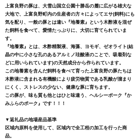
上富良野の豚は、大雪山国立公園十勝岳の麓に広がる雄大な
大地で、上富良野町内の生産者の方々によってエサ(飼料)にも
気を配り、一般の豚とは違い『地養素』という木酢液を混ぜ
た飼料を食べて、愛情たっぷりに、大切に育てられていま
す。
『地養素』とは、木酢精製液、海藻、ヨモギ、ゼオライト(結
晶の中に小さな孔のあるアルミノ珪酸液のことで、吸着剤な
どに用いられています)の天然成分から作られています。
この地養素を含んだ飼料を食べて育った上富良野の豚たちは
木酢液に含まれる有機酸により疲労物質である乳酸が溜まり
にくく、ストレスの少ない、健康な豚に育ちます。
この豚が、味も質も他とはひと味違う、ヘルシーポーク『か
みふらのポーク』です！！！
▼返礼品の地場産品基準
区域内原料を使用して、区域内で全工程の加工を行った商
品。