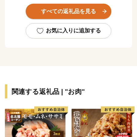
などのネイチャースポーツ・・・十勝岳や富良野盆地の
すべての返礼品を見る
雄大な自然が織りなす四季折々の魅力はまさに北海道の
イイトコどり！
町産の大麦とホップをぜいたくに使用し、毎年ブリュワ
お気に入りに追加する
ーがこだわりぬいて醸造する季節・産地”超”限定品「ま
るごとかみふらのプレミアムビール」をご用意して、皆
様のご来町を心よりお待ちしています。
★ABCテレビのニュース情報番組「news おかえり」
で、峠のチーズタルト が紹介されました！
👉チーズタ
ルト
関連する返礼品 | "お肉"
★ほかにも魅力的な返礼品がたくさん‼
👉北海道 上富良野 コラボ 返礼品 上富良野町発祥！伝
説のホップ「ソラチエース」使用【SORACHI 1984】
350ml×12缶×【農林水産大臣賞受賞】ふらの和牛 サー
ロインステーキ 400g (約200g×2枚)
👉メロン ふらの 赤肉メロン LLサイズ 約2kg 2玉 糖度限