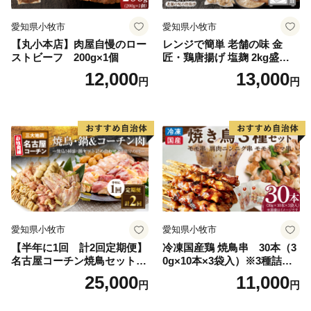
愛知県小牧市
愛知県小牧市
【丸小本店】肉屋自慢のロー
レンジで簡単 老舗の味 金
ストビーフ 200g×1個
匠・鶏唐揚げ 塩麹 2kg盛りセ
ット（500g×4袋） からあげ
12,000
13,000
円
円
レンジ 冷凍 調理済み 味付き
鶏肉 もも肉 旨み ジューシー
老舗 加熱済 温めるだけ 簡単
便利 レンジ 自然解凍 弁当 お
かず 惣菜 食品 おつまみ グル
メ お取り寄せ 小牧市 送料無
料
愛知県小牧市
愛知県小牧市
【半年に1回 計2回定期便】
冷凍国産鶏 焼鳥串 30本（3
名古屋コーチン焼鳥セット・
0g×10本×3袋入）※3種詰め
名古屋コーチン鍋&名古屋コ
合わせ 焼き鳥 おつまみ バー
25,000
11,000
円
円
ーチン1羽分セット
ベキュー 小分け 国産 鶏肉 焼
鳥 やきとり 串 惣菜 おかず