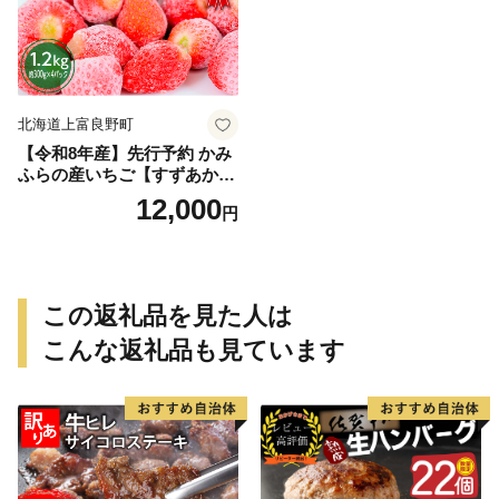
北海道上富良野町
【令和8年産】先行予約 かみ
ふらの産いちご【すずあか
ね】A品 300g×4セット 果物
12,000
円
類 苺 イチゴ
この返礼品を見た人は
こんな返礼品も見ています