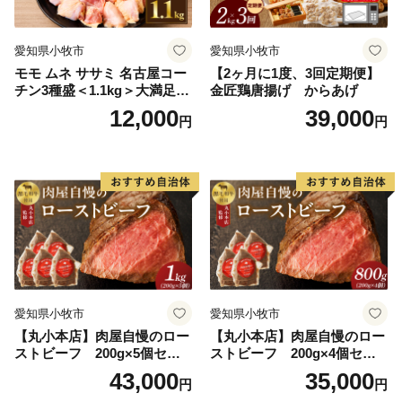
界突破 セット
愛知県小牧市
愛知県小牧市
モモ ムネ ササミ 名古屋コー
【2ヶ月に1度、3回定期便】
チン3種盛＜1.1kg＞大満足セ
金匠鶏唐揚げ からあげ
ット 地鶏 鶏肉
12,000
39,000
円
円
愛知県小牧市
愛知県小牧市
【丸小本店】肉屋自慢のロー
【丸小本店】肉屋自慢のロー
ストビーフ 200g×5個セッ
ストビーフ 200g×4個セッ
ト
ト
43,000
35,000
円
円