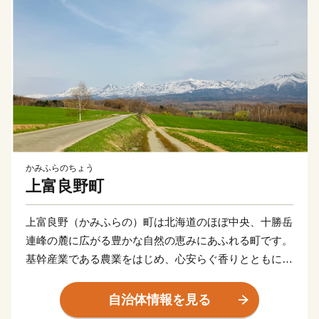
かみふらのちょう
上富良野町
上富良野（かみふらの）町は北海道のほぼ中央、十勝岳
連峰の麓に広がる豊かな自然の恵みにあふれる町です。
基幹産業である農業をはじめ、心安らぐ香りとともに初
夏を彩るラベンダー畑、きれいな水と空気でのびのび育
む養豚業、雲を見下ろす十勝岳温泉郷、トレイルランや
自治体情報を見る
ヒルクライム（自転車レース）・バックカントリスキー