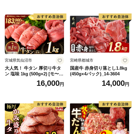
65175)
宮城県気仙沼市
宮崎県都城市
大人気！ 牛タン 厚切り牛タ
国産牛 赤身切り落とし1.8kg
ン 塩味 1kg (500g×2) [モ〜ラ
(450g×4パック)_14-3604
ンド 宮城県 気仙沼市 205646
16,000
14,000
円
円
60] 肉 牛肉 精肉 牛たん 牛タ
ン塩 牛たん塩 冷凍 焼肉 BB
Q アウトドア バーベキュー
厚切り タン