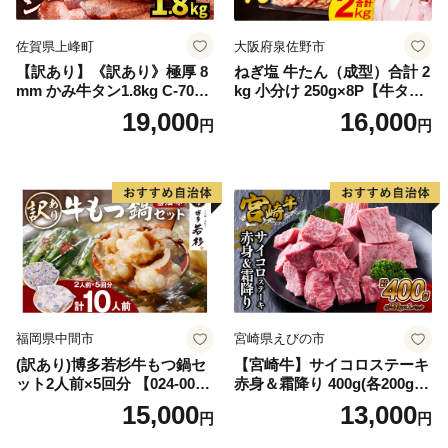
佐賀県上峰町
大阪府泉佐野市
【訳あり】《訳あり》極厚 8
ねぎ塩 牛たん（成型）合計 2
mm かみ牛タン1.8kg C-709-
kg 小分け 250g×8P【牛タン
AS
牛肉 焼肉用 薄切り 訳あり サ
19,000
16,000
円
円
イズ不揃い】
福岡県中間市
宮崎県えびの市
(訳あり)博多若杉牛もつ鍋セ
【宮崎牛】サイコロステーキ
ット2人前×5回分 【024-002
赤身＆霜降り 400g(各200g×
7】
１P 計2P) 真空パック 冷凍
15,000
13,000
円
円