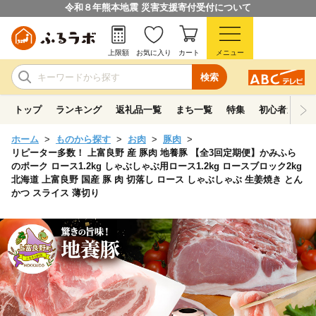
令和８年熊本地震 災害支援寄付受付について
上限額
お気に入り
カート
メニュー
検索
トップ
ランキング
返礼品一覧
まち一覧
特集
初心者ガイド
ホーム
ものから探す
お肉
豚肉
リピーター多数！ 上富良野 産 豚肉 地養豚 【全3回定期便】かみふら
のポーク ロース1.2kg しゃぶしゃぶ用ロース1.2kg ロースブロック2kg
北海道 上富良野 国産 豚 肉 切落し ロース しゃぶしゃぶ 生姜焼き とん
かつ スライス 薄切り