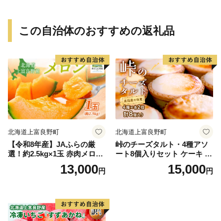
晩酌 冷凍 パーティー 便利 食
材 具材 お家居酒屋 詰め合わ
せ
この自治体のおすすめの返礼品
北海道上富良野町
北海道上富良野町
【令和8年産】JAふらの厳
峠のチーズタルト・4種アソ
選！約2.5kg×1玉 赤肉メロン
ート8個入りセット ケーキ チ
メロン めろん 富良野メロン
ョコレート チーズケーキ お
13,000
15,000
円
円
果物 くだもの フルーツ 富良
菓子 詰合せ
野 デザート 北海道 国産 上富
良野産 北海道産 食後 来客 北
海道メロン