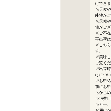
けできま
※天候や
能性がご
※天候や
性がござ
※ご不在
再出荷は
※こちら
す。
※美味し
ご覧くだ
※出荷時
けについ
※お申込
前にお申
らかじめ
※消費目
※万一、
お届けが