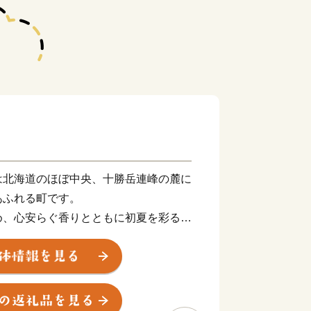
は北海道のほぼ中央、十勝岳連峰の麓に
あふれる町です。
め、心安らぐ香りとともに初夏を彩るラ
空気でのびのび育む養豚業、雲を見下ろ
ランやヒルクライム（自転車レース）・
のネイチャースポーツ・・・十勝岳や富
りなす四季折々の魅力はまさに北海道の