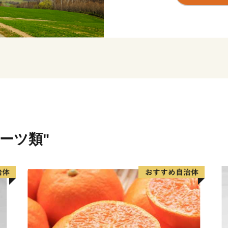
イイトコどり！
町産の大麦とホップをぜい
りぬいて醸造する季節・産地
ミアムビール」をご用意し
ます。
★ABCテレビのニュース情報
ズタルト が紹介されました
★ほかにも魅力的な返礼品が
👉北海道 上富良野 コラボ
ルーツ類"
「ソラチエース」使用【SORAC
産大臣賞受賞】ふらの和牛 サーロ
👉メロン ふらの 赤肉メロン 
ット