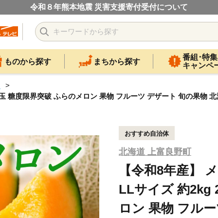
令和８年熊本地震 災害支援寄付受付について
番組･特集
ものから探す
まちから探す
キャンペ
カ
 2玉 糖度限界突破 ふらのメロン 果物 フルーツ デザート 旬の果物 
おすすめ自治体
北海道 上富良野町
【令和8年産】 
LLサイズ 約2k
ロン 果物 フルー