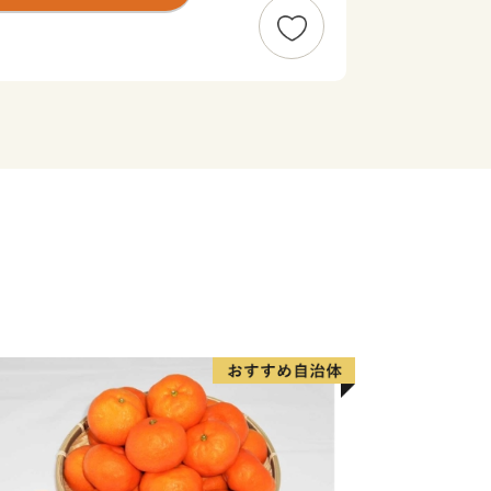
たくに使用し、毎年ブリュワーがこだわ
”超”限定品「まるごとかみふらのプレ
て、皆様のご来町を心よりお待ちしてい
番組「news おかえり」で、峠のチー
！
👉チーズタルト
たくさん‼
 返礼品 上富良野町発祥！伝説のホップ
HI 1984】350ml×12缶×【農林水
インステーキ 400g (約200g×2枚)
LLサイズ 約2kg 2玉 糖度限界突破 セ