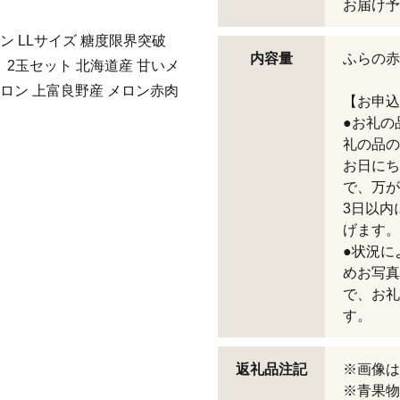
お届け予
ン LLサイズ 糖度限界突破
内容量
ふらの赤
 2玉セット 北海道産 甘いメ
ロン 上富良野産 メロン赤肉
【お申込
●お礼の
礼の品の
お日にち
で、万が
3日以内
げます。
●状況に
めお写真
で、お礼
す。
返礼品注記
※画像は
※青果物