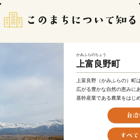
かみふらのちょう
上富良野町
上富良野（かみふらの）町
広がる豊かな自然の恵みに
基幹産業である農業をはじ
ベンダー畑、きれいな水と
す十勝岳温泉郷、トレイル
バックカントリスキーなど
良野盆地の雄大な自然が織