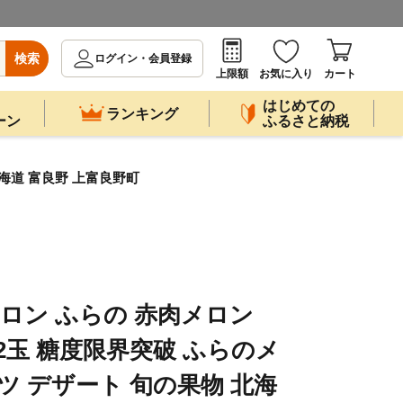
検索
ログイン・会員登録
上限額
お気に入り
カート
はじめての
ランキング
ーン
ふるさと納税
北海道 富良野 上富良野町
メロン ふらの 赤肉メロン
g 2玉 糖度限界突破 ふらのメ
ツ デザート 旬の果物 北海