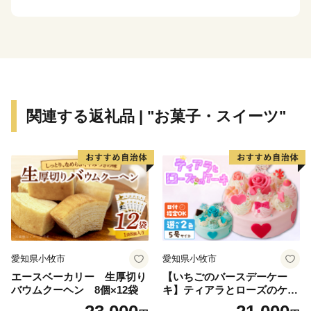
が整備され、東京駅と大曲駅の間は最速3時間5分でアク
セスでき多彩な交流が可能です。
------------------------------------------------------------
大仙市より重要なお知らせ
------------------------------------------------------------
関連する返礼品 | "お菓子・スイーツ"
日頃より大仙市にご支援を賜り誠に有難うございます。
自治体マイページを利用したオンラインワンストップ特
例申請の受付は3月17日(月)23:59をもって終了し、現在
は「IAM」✕「ふるまど」に対応しております。
以上、皆様にはご不便、ご迷惑おかけいたしますが、何
卒ご理解賜りますようお願い申し上げますとともに、大
仙市へのご支援を引き続き宜しくお願い申し上げます。
愛知県小牧市
愛知県小牧市
エースベーカリー 生厚切り
【いちごのバースデーケー
バウムクーヘン 8個×12袋
キ】ティアラとローズのケー
キ スイーツ デザート 洋菓