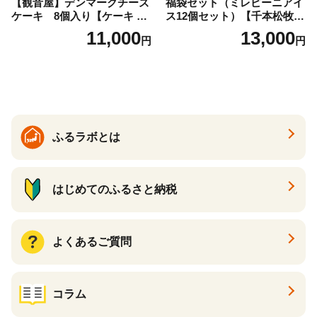
【観音屋】デンマークチーズ
福袋セット（ミレピーニアイ
ケーキ 8個入り【ケーキ チ
ス12個セット）【千本松牧
ーズケーキ 人気スイーツ お
場】 ns025-014-12 【デザー
11,000
13,000
円
円
すすめスイーツ 神戸スイー
ト 詰め合わせ ギフト】
ツ 新感覚チーズケーキ おす
すめケーキ 兵庫県 神戸市 D0
910-17】
ふるラボとは
はじめてのふるさと納税
よくあるご質問
コラム