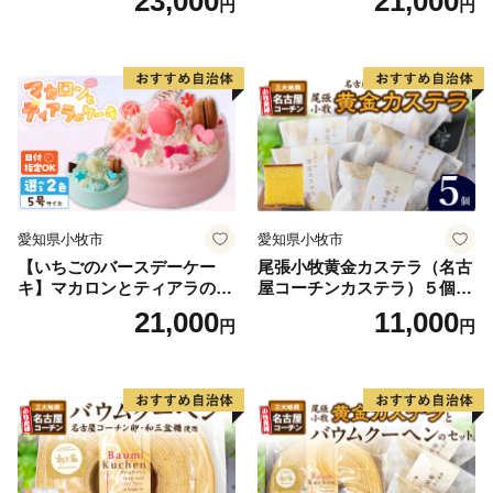
23,000
21,000
円
円
子 お取り寄せ 愛知県 小牧市
送料無料 誕生日 クリスマス
お祝い ばら 花 フラワー デコ
レーション ホールケーキ 日
時指定可
愛知県小牧市
愛知県小牧市
【いちごのバースデーケー
尾張小牧黄金カステラ（名古
キ】マカロンとティアラのケ
屋コーチンカステラ）５個入
ーキ スイーツ 日時指定可 デ
名古屋コーチン カステラ ザ
21,000
11,000
円
円
ザート 洋菓子 お取り寄せ 愛
ラメ 常温 愛知県 小牧市 アン
知県 小牧市 送料無料 誕生日
プチベアやぐま
クリスマス お祝い マカロン
デコレーションケーキ ホー
ルケーキ