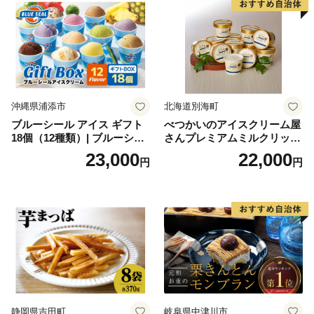
沖縄県浦添市
北海道別海町
ブルーシール アイス ギフト
べつかいのアイスクリーム屋
18個（12種類）| ブルーシー
さんプレミアムミルクリッチ
ルアイス ブルーシールアイ
12個（AP-01）（ 北海道アイ
23,000
22,000
円
円
スクリーム 着日指定可能 送
ス 北海道産アイス アイス ア
料無料 ジェラート 沖縄県 バ
イススイーツ アイスクリー
ースデー 贈り物 プレゼント
ム 北海道産アイスクリーム
誕生日 カップ 詰め合わせ バ
道産アイス 道産アイスクリ
ラエティ | バニラ チョコレー
ーム ギフト 詰合せ 詰め合わ
ト ストロベリー ピスタチオ
せ ふるさと納税 ）
バニラ＆クッキー ウベ 沖縄
紅イモ 塩ちんすこう 沖縄シ
ークヮーサー 沖縄黒糖 琉球
ロイヤルミルクティ 沖縄パ
イン
静岡県吉田町
岐阜県中津川市