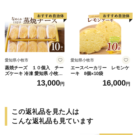
和三盆 北海道産生クリー
三盆 北海道産生クリーム 北
ム 北海道産粒あん 34cm 冷
海道産粒あん 17cm 冷凍 愛
凍 愛知県 小牧市 アンプチベ
知県 小牧市 アンプチベアや
アやぐま
ぐま
愛知県小牧市
愛知県小牧市
蒸焼チーズ １０個入 チー
エースベーカリー レモンケ
ズケーキ 冷凍 愛知県 小牧市
ーキ 8個×10袋
アンプチベアやぐま
13,000
16,000
円
円
この返礼品を見た人は
こんな返礼品も見ています