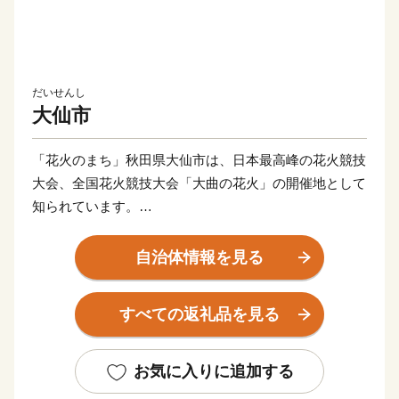
だいせんし
大仙市
「花火のまち」秋田県大仙市は、日本最高峰の花火競技
大会、全国花火競技大会「大曲の花火」の開催地として
知られています。
秋田県のほぼ中央部にあり、奥羽山脈と出羽丘陵の間を
流れる雄物川と、玉川に沿った農村地帯が自然豊かな田
自治体情報を見る
園都市です。
すべての返礼品を見る
四季折々の豊かな自然、毎月打ち上がる花火、手軽に楽
しめる温泉やスキー場、伝統的なお祭りやイベント、地
域の食材を活かした料理、様々な魅力が溢れる秋田県大
お気に入りに追加する
仙市は、秋田新幹線や秋田自動車道などの高速交通体系