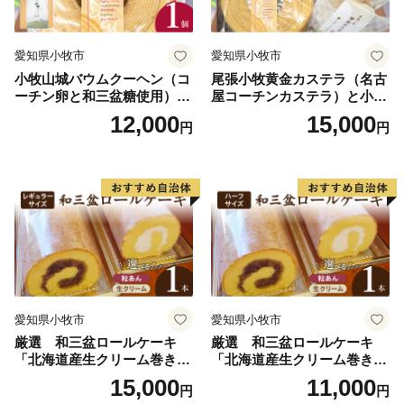
愛知県小牧市
愛知県小牧市
小牧山城バウムクーヘン（コ
尾張小牧黄金カステラ（名古
ーチン卵と和三盆糖使用）
屋コーチンカステラ）と小牧
名古屋コーチン バームクー
山城バウムクーヘン（コーチ
12,000
15,000
円
円
ヘン 和三盆 小牧銘菓 バウム
ン卵と和三盆糖使用）のセッ
クーヘン 常温 愛知県 小牧市
ト 名古屋コーチン カステ
アンプチベアやぐま
ラ ザラメ バームクーヘン 和
三盆 小牧銘菓 バウムクーヘ
ン 常温 愛知県 小牧市 アンプ
チベアやぐま
愛知県小牧市
愛知県小牧市
厳選 和三盆ロールケーキ
厳選 和三盆ロールケーキ
「北海道産生クリーム巻き」
「北海道産生クリーム巻き」
または「北海道産粒あん巻
または「北海道産粒あん巻
15,000
11,000
円
円
き」（サイズ：レギュラー）
き」（サイズ：ハーフ） 和