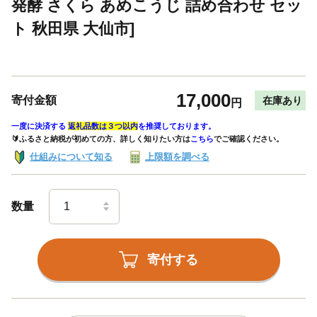
発酵 さくら あめこうじ 詰め合わせ セッ
ト 秋田県 大仙市]
17,000
寄付金額
在庫あり
円
一度に決済する
返礼品数は３つ以内
を推奨しております。
🔰ふるさと納税が初めての方、詳しく知りたい方は
こちら
でご確認ください。
仕組みについて知る
上限額を調べる
数量
寄付する