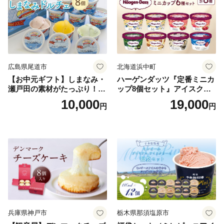
広島県尾道市
北海道浜中町
【お中元ギフト】しまなみ・
ハーゲンダッツ『定番ミニカ
瀬戸田の素材がたっぷり！ジ
ップ8個セット』アイスクリ
ェラート8個
ーム アイス スイーツ デザー
10,000
19,000
円
円
ト_H0016-104
兵庫県神戸市
栃木県那須塩原市