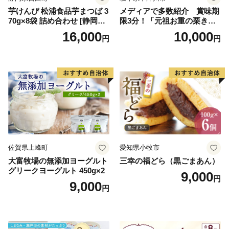
芋けんぴ 松浦食品芋まつば 3
メディアで多数紹介 賞味期
70g×8袋 詰め合わせ [静岡伊
限3分！「元祖お重の栗きん
勢丹(松浦食品) 静岡県 吉田町
とんモンブラン」 【未来の
16,000
10,000
円
円
22424274] 芋ケンピ セット
ご褒美】スイーツ 栗 モンブ
小袋 個包装 小分け
ラン くりきんとん デザート
ご褒美 お取り寄せ くり お菓
子 菓子 F4N-2298
佐賀県上峰町
愛知県小牧市
大富牧場の無添加ヨーグルト
三幸の福どら（黒ごまあん）
グリークヨーグルト 450g×2
9,000
円
9,000
円