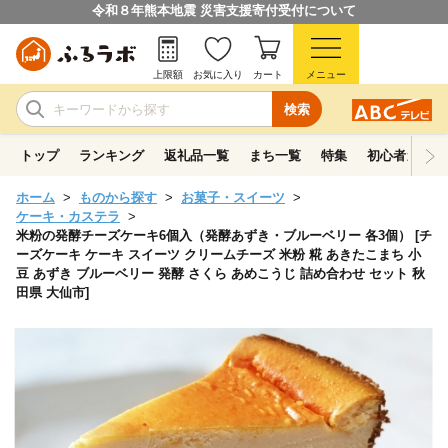
令和８年熊本地震 災害支援寄付受付について
上限額
お気に入り
カート
メニュー
検索
トップ
ランキング
返礼品一覧
まち一覧
特集
初心者ガイド
ホーム
ものから探す
お菓子・スイーツ
ケーキ・カステラ
米粉の発酵チーズケーキ6個入（発酵あずき・ブルーベリー 各3個） [チ
ーズケーキ ケーキ スイーツ クリームチーズ 米粉 糀 あきたこまち 小
豆 あずき ブルーベリー 発酵 さくら あめこうじ 詰め合わせ セット 秋
田県 大仙市]