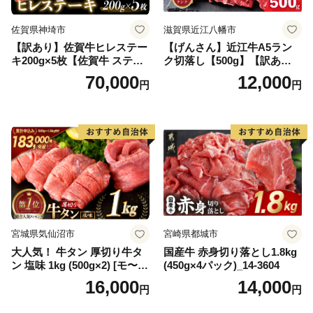
佐賀県神埼市
滋賀県近江八幡市
【訳あり】佐賀牛ヒレステー
【げんさん】近江牛A5ラン
キ200g×5枚【佐賀牛 ステー
ク切落し【500g】【訳あり】
キ ブランド肉 ヒレ肉 フィレ
【DG12W】
70,000
12,000
円
円
肉 ジューシー ヘルシー】(H0
65175)
宮城県気仙沼市
宮崎県都城市
大人気！ 牛タン 厚切り牛タ
国産牛 赤身切り落とし1.8kg
ン 塩味 1kg (500g×2) [モ〜ラ
(450g×4パック)_14-3604
ンド 宮城県 気仙沼市 205646
16,000
14,000
円
円
60] 肉 牛肉 精肉 牛たん 牛タ
ン塩 牛たん塩 冷凍 焼肉 BB