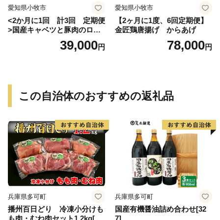
愛知県小牧市
愛知県小牧市
<2か月に1回 計3回 定期便
【2ヶ月に1度、6回定期便】
>国産キャベツと豚肉のロー
金匠鶏唐揚げ からあげ
ルキャベツ（4P入り）
39,000
78,000
円
円
この自治体のおすすめの返礼品
兵庫県多可町
兵庫県多可町
播州百日どり 冷凍小分けも
国産有機醤油詰め合わせ[32
も肉・むね肉セット1.2kg[66
7]