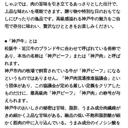
しゃぶでは、肉の旨味を引き立てるあっさりとした出汁で、
上品な味わいを堪能できます。贈り物や特別な日のおもてな
しにぴったりの逸品です。高級感溢れる神戸牛の魅力をご自
宅で存分に味わい、贅沢なひとときをお楽しみください。
■「神戸牛」とは
松阪牛・近江牛のブランド牛に合わせて呼ばれている俗称で
あり、本当の名称は「神戸ビーフ」または「神戸肉」と呼ば
れます。
神戸市内の牧場で飼育されている牛が「神戸ビーフ」になる
というものではありません。「神戸肉流通推進協議会」とい
う団体があり、この協議会が定める厳しい定義をクリアした
ものだけに、最高級肉「神戸ビーフ」「神戸肉」の称号が与
えられます。
神戸牛のおいしさの秘密は甘味、脂肪、うまみ成分肉繊維が
きめ細かく上品な甘味がある。融点の低い不飽和脂肪酸が細
かく筋肉の中に入り込んでいる。うまみ成分のイノシン酸を