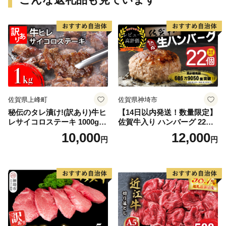
佐賀県上峰町
佐賀県神埼市
秘伝のタレ漬け!(訳あり)牛ヒ
【14日以内発送！数量限定】
レサイコロステーキ 1000g
佐賀牛入り ハンバーグ 22個
【B-1098-AS】
2.6kg(120g×22個)【佐賀牛
10,000
12,000
円
円
黒毛和牛 ブランド牛 九州 ハ
ンバーグ 牛肉 豚肉 国産 お弁
当 おかず 惣菜 おすすめ 人
気】(H083106)