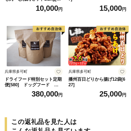
8]
10,000
15,000
円
円
兵庫県多可町
兵庫県多可町
ドライフード特別セット定期
播州百日どりから揚げ12袋[6
便[580] ドッグフード 無
27]
添加 鹿肉
380,000
25,000
円
円
この返礼品を見た人は
こんな返礼品も見ています