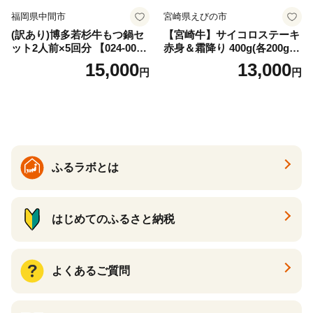
福岡県中間市
宮崎県えびの市
(訳あり)博多若杉牛もつ鍋セ
【宮崎牛】サイコロステーキ
ット2人前×5回分 【024-002
赤身＆霜降り 400g(各200g×
7】
１P 計2P) 真空パック 冷凍
15,000
13,000
円
円
ふるラボとは
はじめてのふるさと納税
よくあるご質問