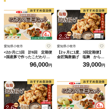
と）伝説から生まれた「あまんじゃこ（天邪鬼）」をモ
チーフとした「たか坊」が町のＰＲをしています。
★ABCテレビのニュース情報番組「キャスト」で「 畑
中義和商店 」” つやの玉 ”が紹介されました！
👉 『つやの玉』・『こんにゃく美肌たおる』×2ｾｯﾄ
愛知県小牧市
愛知県小牧市
<2か月に1回 計6回 定期便
【2ヶ月に1度、3回定期便】
>国産豚で作ったこだわり惣
金匠鶏唐揚げ 塩麹 からあ
菜セット
げ
96,000
39,000
円
円