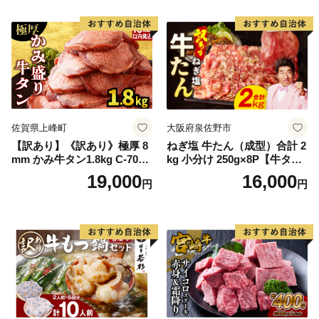
Q アウトドア バーベキュー
厚切り タン
佐賀県上峰町
大阪府泉佐野市
【訳あり】《訳あり》極厚 8
ねぎ塩 牛たん（成型）合計 2
mm かみ牛タン1.8kg C-709-
kg 小分け 250g×8P【牛タン
AS
牛肉 焼肉用 薄切り 訳あり サ
19,000
16,000
円
円
イズ不揃い】