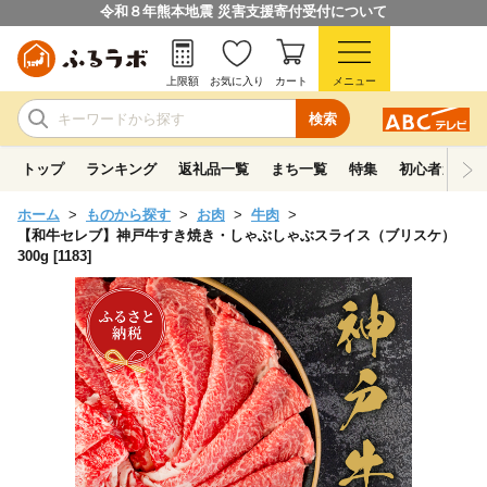
令和８年熊本地震 災害支援寄付受付について
上限額
お気に入り
カート
メニュー
検索
トップ
ランキング
返礼品一覧
まち一覧
特集
初心者ガイド
ホーム
ものから探す
お肉
牛肉
【和牛セレブ】神戸牛すき焼き・しゃぶしゃぶスライス（ブリスケ）
300g [1183]