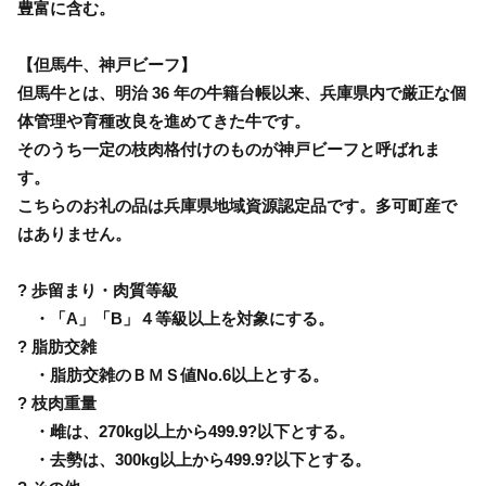
豊富に含む。
【但馬牛、神戸ビーフ】
但馬牛とは、明治 36 年の牛籍台帳以来、兵庫県内で厳正な個
体管理や育種改良を進めてきた牛です。
そのうち一定の枝肉格付けのものが神戸ビーフと呼ばれま
す。
こちらのお礼の品は兵庫県地域資源認定品です。多可町産で
はありません。
? 歩留まり・肉質等級
・「A」「B」４等級以上を対象にする。
? 脂肪交雑
・脂肪交雑のＢＭＳ値No.6以上とする。
? 枝肉重量
・雌は、270kg以上から499.9?以下とする。
・去勢は、300kg以上から499.9?以下とする。