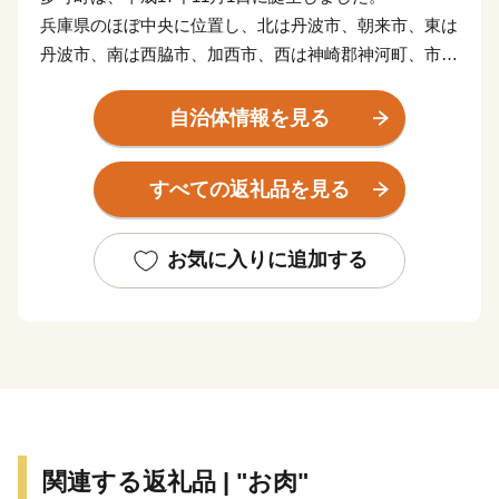
兵庫県のほぼ中央に位置し、北は丹波市、朝来市、東は
丹波市、南は西脇市、加西市、西は神崎郡神河町、市川
町にそれぞれ接しています。
東西13km、南北27km、総面積185.19km2を有し、直線
自治体情報を見る
距離で神戸まで約45km、大阪まで約70kmの距離にあり
ます。
すべての返礼品を見る
地勢的には、周囲を中国山地の山々に囲まれ、杉原川、
野間川が流れ、春は桜、秋には紅葉、初夏にはホタルが
舞う幻想的な風景が楽しめる多自然居住の魅力あふれる
お気に入りに追加する
町です。
自然を活かした体験施設の充実に加え、多可町の自然農
法で育てられたお米や、野菜、播州百日どり、シカ肉の
加工品、多可町産山田錦を使用した日本酒、播州ラーメ
ンなどの特産品があり、おふくろの味の定番の「巻き寿
司」は多可町の代表商品となっています。
多可町の歴史は古く奈良時代に編まれた「播磨風土記」
関連する返礼品 | "お肉"
も記載されており、その風土記に登場する大人（おおひ