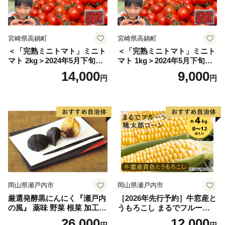
な、ワクワクする楽しいふるさと 』の実現を目指して
頑張ります。
飯舘村をぜひ応援してください！！ 皆様の心温まるご
宮崎県高鍋町
宮崎県高鍋町
支援をお待ちしております。
＜「完熟ミニトマト」ミニト
＜「完熟ミニトマト」ミニト
マト 2kg＞2024年5月下旬迄
マト 1kg＞2024年5月下旬迄
に順次出荷 野菜ソムリエサ
に順次出荷 野菜ソムリエサ
14,000
9,000
円
円
ミット アルル・リリカ共に
ミット アルル・リリカ共に
銀賞受賞！！(2023年11月開
銀賞受賞！！(2023年11月開
催)1回食べてみらんね？宮崎
催)1回食べてみらんね？宮崎
県 高鍋町産 産地直送 有機肥
県 高鍋町産 産地直送 有機肥
料使用 高糖度 西森農園
料使用 高糖度 西森農園
岡山県瀬戸内市
岡山県瀬戸内市
厳選発酵黒にんにく『瀬戸内
［2026年先行予約］牛窓産と
の風』 薬味 野菜 根菜 加工食
うもろこし まるでフルー
品
ツ！最高糖度25度超え 生で
26,000
12,000