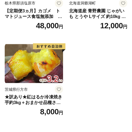
栃木県那須塩原市
北海道洞爺湖町
【定期便3ヵ月】カゴメ ト
北海道産 青野農園 じゃがい
マトジュース食塩無添加 72
も とうや Lサイズ 約10kg 20
0ml PET×15本 1ケース 毎月
26年10月初旬～12月下旬頃お
48,000
12,000
円
円
届く 3ヵ月 3回コース ns001-
届け 先行予約 北海道 ジャガ
005 【 KAGOME 野菜ジュー
イモ トウヤ 馬鈴薯 ポテト 芋
ス 】
いも イモ 黄色 旬 野菜 農作
物 産地直送 お取り寄せ 国産
茨城県行方市
★訳あり★紅はるか冷凍焼き
芋約3kg＋おまかせ品種さつ
まいも 合計約3.2kg｜さつ
8,000
円
まいも サツマイモ さつま芋
焼き芋 やきいも 冷凍 冷凍焼
き芋 訳あり 訳アリ 紅はるか
茨城県 行方市(EY-25)