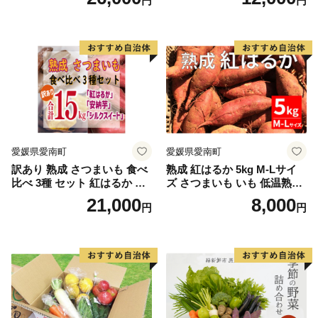
円
円
甘い、茹でて美味い！ 黄色
とうもろこし 「桃太郎コー
ン」約4kg（8〜12本入り）
野菜
愛媛県愛南町
愛媛県愛南町
訳あり 熟成 さつまいも 食べ
熟成 紅はるか 5kg M-Lサイ
比べ 3種 セット 紅はるか 安
ズ さつまいも いも 低温熟成
納芋 シルクスイート 合計 15
完全熟成収穫 甘い 糖度 焼き
21,000
8,000
円
円
kg サイズ混合 サツマイモ 焼
芋 やきいも スイートポテト
き芋 干し芋 丸干し 冷凍焼き
おやつ 高糖度 料理 国産 愛媛
芋 冷やし焼き芋 やきいも 蜜
県 愛南町 青果市場
芋 ほしいも スイートポテト
いも天 サイズミックス 甘い
ねっとり 生芋 新芋 あんのう
いも 甘藷 べにはるか スイー
ツ 国産 糖度 産地直送 農家直
送 数量限定 21000円 愛媛 愛