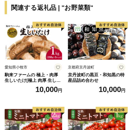
の「真手（まて）」が語源。
関連する返礼品 | "お野菜類"
「大切に」「丁寧に」「じっくりと」「心をこめて」
「手間暇を惜しまず」という意味で使われてきた方言で
す。
2011年3月11日に発生した東日本大震災．．．．．
飯舘村は2011年の東日本大震災に伴う原発事故の影響
を受けましたが、
全国の皆様からの温かいご支援・応援をいただき復興に
愛知県小牧市
京都府京丹波町
向けて１歩ずつ歩んで参りました。
駒来ファームの 極上・肉厚
京丹波町の黒豆・和知黒の特
これまでご支援してくださったたくさんの皆様に感謝申
生しいたけ[極上 肉厚 生しい
産品詰め合わせ
し上げます。
たけ 生シイタケ 生椎茸 安心
10,000
10,000
円
円
安全 国産 採れたて 新鮮 きの
本当にありがとうございます。
こ 野菜]
現在は村内のほぼ全域で避難指示が解除され、復興拠点
の「 道の駅 までい館 」、子ども達の遊び場「 ふ
かや風の子広場 」なども整備されました。
飯舘村はこれからも、『 明日が待ち遠しくなるよう