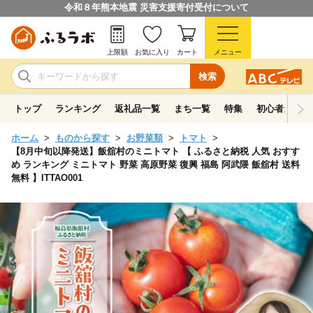
令和８年熊本地震 災害支援寄付受付について
上限額
お気に入り
カート
メニュー
検索
トップ
ランキング
返礼品一覧
まち一覧
特集
初心者ガイド
ホーム
ものから探す
お野菜類
トマト
【8月中旬以降発送】飯舘村のミニトマト 【 ふるさと納税 人気 おすす
め ランキング ミニトマト 野菜 高原野菜 復興 福島 阿武隈 飯舘村 送料
無料 】ITTAO001