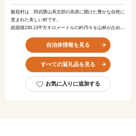
飯舘村は、阿武隈山系北部の高原に開けた豊かな自然に
恵まれた美しい村です。
総面積230.13平方キロメートルの約75％を山林が占めた
地形は比較的なだらかで、北に真野川、中央に新田川と
飯樋川、南部に比曽川が流れその流域に耕地が開かれ集
自治体情報を見る
落を形成しています。
年平均気温は約10度、年間降水量1,300ミリメートル前
すべての返礼品を見る
後で高原地帯独特の冷涼な気候にあります。
飯舘村は「までい」を理念に据えた村づくりが評価さ
れ、平成22年には「日本で最も美しい村」連合に加盟し
お気に入りに追加する
ました。
「までい」とは．．．
飯舘流のスローライフを「までいライフ」と呼び、村づ
くりの基本理念としてきました。
「までい」とは、「両手」「左右揃った手」という意味