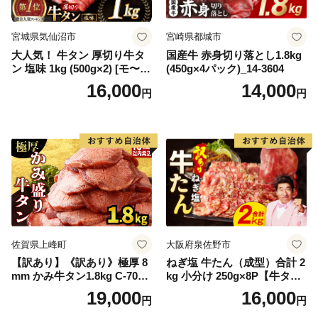
宮城県気仙沼市
宮崎県都城市
大人気！ 牛タン 厚切り牛タ
国産牛 赤身切り落とし1.8kg
ン 塩味 1kg (500g×2) [モ〜ラ
(450g×4パック)_14-3604
ンド 宮城県 気仙沼市 205646
16,000
14,000
円
円
60] 肉 牛肉 精肉 牛たん 牛タ
ン塩 牛たん塩 冷凍 焼肉 BB
Q アウトドア バーベキュー
厚切り タン
佐賀県上峰町
大阪府泉佐野市
【訳あり】《訳あり》極厚 8
ねぎ塩 牛たん（成型）合計 2
mm かみ牛タン1.8kg C-709-
kg 小分け 250g×8P【牛タン
AS
牛肉 焼肉用 薄切り 訳あり サ
19,000
16,000
円
円
イズ不揃い】