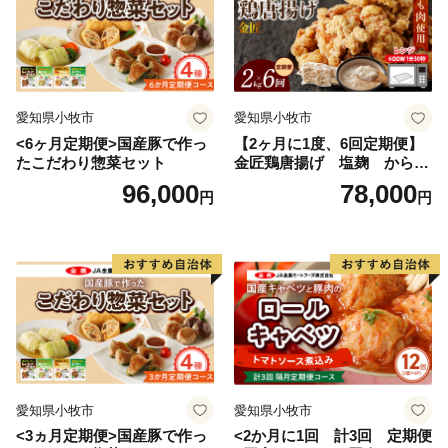
愛知県小牧市
愛知県小牧市
<6ヶ月定期便>国産豚で作っ
【2ヶ月に1度、6回定期便】
たこだわり惣菜セット
金匠鶏唐揚げ 塩麹 からあ
げ
96,000
78,000
円
円
愛知県小牧市
愛知県小牧市
<3ヵ月定期便>国産豚で作っ
<2か月に1回 計3回 定期便