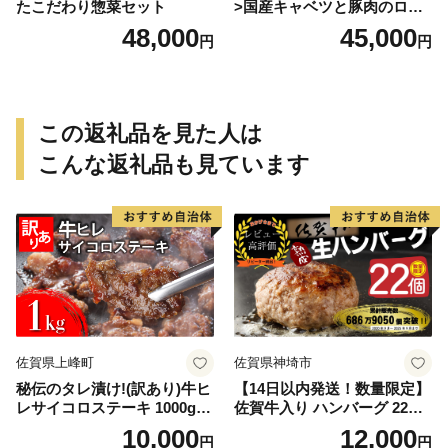
たこだわり惣菜セット
>国産キャベツと豚肉のロー
ルキャベツ（6P入り）
48,000
45,000
円
円
この返礼品を見た人は
こんな返礼品も見ています
佐賀県上峰町
佐賀県神埼市
秘伝のタレ漬け!(訳あり)牛ヒ
【14日以内発送！数量限定】
レサイコロステーキ 1000g
佐賀牛入り ハンバーグ 22個
【B-1098-AS】
2.6kg(120g×22個)【佐賀牛
10,000
12,000
円
円
黒毛和牛 ブランド牛 九州 ハ