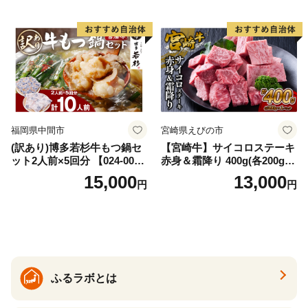
福岡県中間市
宮崎県えびの市
(訳あり)博多若杉牛もつ鍋セ
【宮崎牛】サイコロステーキ
ット2人前×5回分 【024-002
赤身＆霜降り 400g(各200g×
7】
１P 計2P) 真空パック 冷凍
15,000
13,000
円
円
ふるラボとは