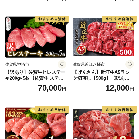
ンバーグ 牛肉 豚肉 国産 お弁
当 おかず 惣菜 おすすめ 人
気】(H083106)
佐賀県神埼市
滋賀県近江八幡市
【訳あり】佐賀牛ヒレステー
【げんさん】近江牛A5ラン
キ200g×5枚【佐賀牛 ステー
ク切落し【500g】【訳あり】
キ ブランド肉 ヒレ肉 フィレ
【DG12W】
70,000
12,000
円
円
肉 ジューシー ヘルシー】(H0
65175)