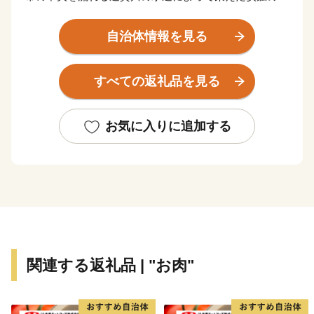
ちでした。
昭和30年代以降、隣接する北九州市のベッドタウンとし
自治体情報を見る
て開発がすすみ、今では、市内の人口の9割が生活する
住宅地の「川東」と往時の面影を残す田園風景がのどか
すべての返礼品を見る
な「川西」の今昔の風景が共存しています。
平成30年に市制施行60周年を迎え、中間市は遠賀川と
ともに新たな歩みを始めました。世界遺産「遠賀川水源
お気に入りに追加する
地ポンプ室」をはじめ、九州最大の中州である自然豊か
な「中島」、市内外から人が集うイベントや季節を彩る
河川敷の風景など、遠賀川を活用したまちづくりを進め
ています。
わたしたち中間市は、16平方キロメートルの小さなまち
です。小さなまちだからできることを、みんなで取り組
んでいきたいと思っています。中間市が「今」頑張って
関連する返礼品 | "お肉"
いることを、ぜひご覧ください。