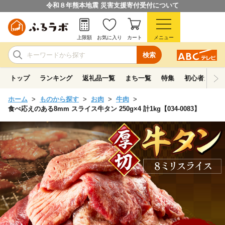
令和８年熊本地震 災害支援寄付受付について
上限額
お気に入り
カート
メニュー
検索
トップ
ランキング
返礼品一覧
まち一覧
特集
初心者ガイド
ホーム
ものから探す
お肉
牛肉
食べ応えのある8mm スライス牛タン 250g×4 計1kg【034-0083】