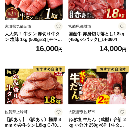
宮城県気仙沼市
宮崎県都城市
大人気！ 牛タン 厚切り牛タ
国産牛 赤身切り落とし1.8kg
ン 塩味 1kg (500g×2) [モ〜ラ
(450g×4パック)_14-3604
ンド 宮城県 気仙沼市 205646
16,000
14,000
円
円
60] 肉 牛肉 精肉 牛たん 牛タ
ン塩 牛たん塩 冷凍 焼肉 BB
Q アウトドア バーベキュー
厚切り タン
佐賀県上峰町
大阪府泉佐野市
【訳あり】《訳あり》極厚 8
ねぎ塩 牛たん（成型）合計 2
mm かみ牛タン1.8kg C-709-
kg 小分け 250g×8P【牛タン
AS
牛肉 焼肉用 薄切り 訳あり サ