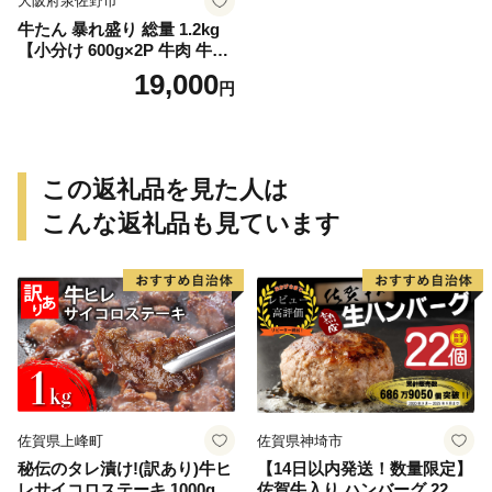
大阪府泉佐野市
牛たん 暴れ盛り 総量 1.2kg
【小分け 600g×2P 牛肉 牛タ
ン 牛たん 厚切り牛タン 焼肉
19,000
円
BBQ キャンプ 焼くだけ 簡単
調理 訳あり サイズ不揃い】
この返礼品を見た人は
こんな返礼品も見ています
佐賀県上峰町
佐賀県神埼市
秘伝のタレ漬け!(訳あり)牛ヒ
【14日以内発送！数量限定】
レサイコロステーキ 1000g
佐賀牛入り ハンバーグ 22個