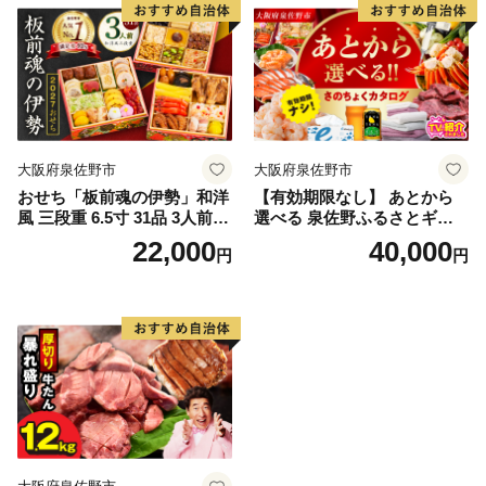
大阪府泉佐野市
大阪府泉佐野市
おせち「板前魂の伊勢」和洋
【有効期限なし】 あとから
風 三段重 6.5寸 31品 3人前
選べる 泉佐野ふるさとギフ
【1位獲得 おせち料理 板前魂
ト（寄附40,000円コース）
22,000
40,000
円
円
贅沢おせち お節 惣菜 冷凍 先
【4000品以上掲載 高評価 カ
行予約 年内発送 おせち料理2
タログ 肉 牛たん ビール かに
027】
サーモン 野菜 定期便 おせち
タオル ティッシュ あとから
セレクト カタログギフト】