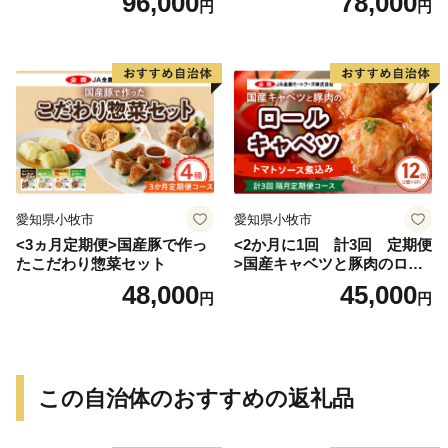
96,000
78,000
円
円
愛知県小牧市
愛知県小牧市
<3ヵ月定期便>国産豚で作っ
<2か月に1回 計3回 定期便
たこだわり惣菜セット
>国産キャベツと豚肉のロー
ルキャベツ（6P入り）
48,000
45,000
円
円
この自治体のおすすめの返礼品