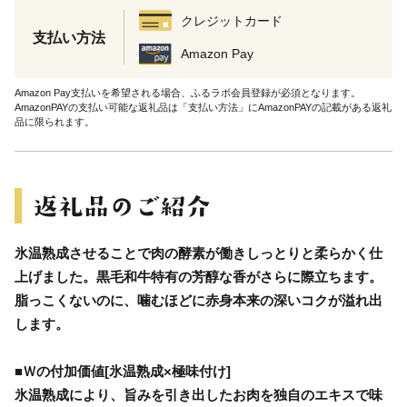
クレジットカード
支払い方法
Amazon Pay
Amazon Pay支払いを希望される場合、ふるラボ会員登録が必須となります。
AmazonPAYの支払い可能な返礼品は「支払い方法」にAmazonPAYの記載がある返礼
品に限られます。
氷温熟成させることで肉の酵素が働きしっとりと柔らかく仕
上げました。黒毛和牛特有の芳醇な香がさらに際立ちます。
脂っこくないのに、噛むほどに赤身本来の深いコクが溢れ出
します。
■Ｗの付加価値[氷温熟成×極味付け]
氷温熟成により、旨みを引き出したお肉を独自のエキスで味