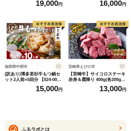
19,000
16,000
円
円
イズ不揃い】
福岡県中間市
宮崎県えびの市
(訳あり)博多若杉牛もつ鍋セ
【宮崎牛】サイコロステーキ
ット2人前×5回分 【024-002
赤身＆霜降り 400g(各200g×
7】
１P 計2P) 真空パック 冷凍
15,000
13,000
円
円
ふるラボとは