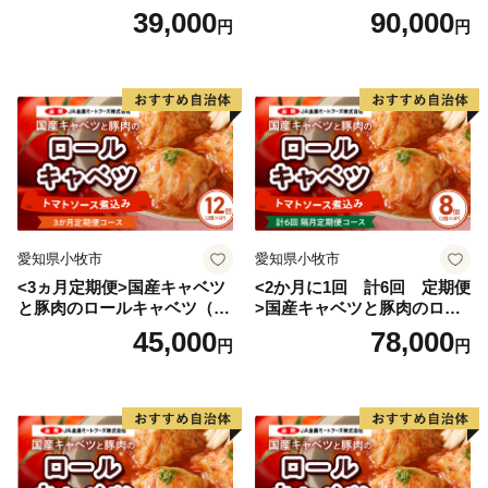
入り）
入り）
39,000
90,000
円
円
愛知県小牧市
愛知県小牧市
<3ヵ月定期便>国産キャベツ
<2か月に1回 計6回 定期便
と豚肉のロールキャベツ（6P
>国産キャベツと豚肉のロー
入り）
ルキャベツ（4P入り）
45,000
78,000
円
円