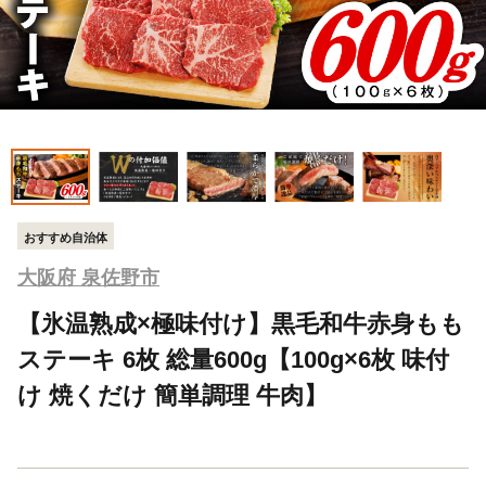
おすすめ自治体
大阪府 泉佐野市
【氷温熟成×極味付け】黒毛和牛赤身もも
ステーキ 6枚 総量600g【100g×6枚 味付
け 焼くだけ 簡単調理 牛肉】