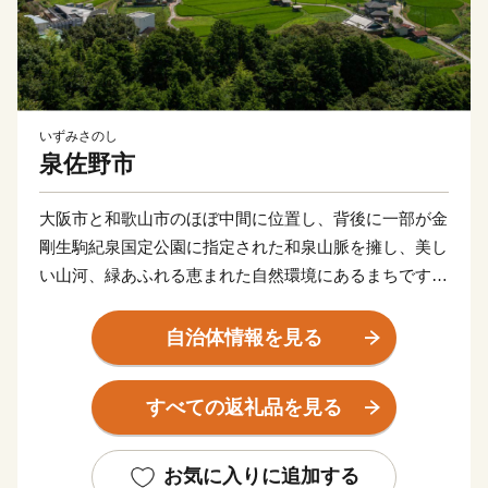
いずみさのし
泉佐野市
大阪市と和歌山市のほぼ中間に位置し、背後に一部が金
剛生駒紀泉国定公園に指定された和泉山脈を擁し、美し
い山河、緑あふれる恵まれた自然環境にあるまちです。
商・工・農・漁業がそれぞれバランスよく栄えてきまし
たが、関西国際空港の開港などに伴う人口の増加ととも
自治体情報を見る
に、商業・サービス業が盛んになっています。
関空によるインパクトを最大限に活用し、世界と日本を
すべての返礼品を見る
結ぶ玄関都市として、21世紀にふさわしい国際都市をめ
ざしてまちづくりに取り組んでいます。
お気に入りに追加する