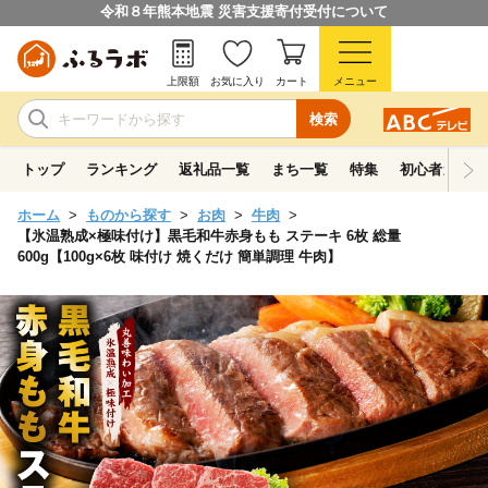
令和８年熊本地震 災害支援寄付受付について
上限額
お気に入り
カート
メニュー
検索
トップ
ランキング
返礼品一覧
まち一覧
特集
初心者ガイド
ホーム
ものから探す
お肉
牛肉
【氷温熟成×極味付け】黒毛和牛赤身もも ステーキ 6枚 総量
600g【100g×6枚 味付け 焼くだけ 簡単調理 牛肉】