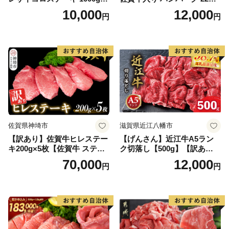
【B-1098-AS】
2.6kg(120g×22個)【佐賀牛
10,000
12,000
円
円
黒毛和牛 ブランド牛 九州 ハ
ンバーグ 牛肉 豚肉 国産 お弁
当 おかず 惣菜 おすすめ 人
気】(H083106)
佐賀県神埼市
滋賀県近江八幡市
【訳あり】佐賀牛ヒレステー
【げんさん】近江牛A5ラン
キ200g×5枚【佐賀牛 ステー
ク切落し【500g】【訳あり】
キ ブランド肉 ヒレ肉 フィレ
【DG12W】
70,000
12,000
円
円
肉 ジューシー ヘルシー】(H0
65175)