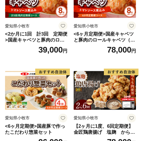
愛知県小牧市
愛知県小牧市
<2か月に1回 計3回 定期便
<6ヶ月定期便>国産キャベツ
>国産キャベツと豚肉のロー
と豚肉のロールキャベツ（4P
ルキャベツ（4P入り）
入り）
39,000
78,000
円
円
愛知県小牧市
愛知県小牧市
<6ヶ月定期便>国産豚で作っ
【2ヶ月に1度、6回定期便】
たこだわり惣菜セット
金匠鶏唐揚げ 塩麹 からあ
げ