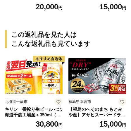
≪みやこんじょ特急便≫_AC
特急便≫_MJ-0771
20,000
15,000
円
円
-0751
この返礼品を見た人は
こんな返礼品も見ています
北海道千歳市
福島県本宮市
キリン一番搾り生ビール＜北
【福島のへそのまち もとみ
海道千歳工場産＞350ml（24
や産】アサヒスーパードライ
本） 2ケース
350ml×24本 合計8.4L 1ケー
30,800
15,000
円
円
ス アルコール度数5% 缶ビー