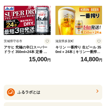
GIN liqueur LIQUEUR お酒
セット 詰め合わせ カクテル
ソーダ割り アルコール ロッ
ク ソーダ ジントニック 】
茨城県守谷市
滋賀県多賀町
アサヒ 究極の辛口スーパー
キリン 一番搾り 生ビール 35
ドライ 350ml×24本 定番 ビー
0ml × 24本 | キリン一番搾り
ル 缶ビール 酒 お酒 アルコー
キリンビール 一番搾り ビー
15,000
14,800
円
円
ル 辛口
ル 24缶 きりんいちばんしぼ
り キリン一番搾り びーる 1
ケース 24缶 24本 キリン一番
搾り KIRIN きりん 麒麟 キリ
ン一番搾り いちばんしぼり
キリン一番搾り 父の日 ちち
の日
ふるラボとは