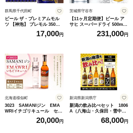
群馬県千代田町
茨城県守谷市
ビール ザ・プレミアムモル
【11ヶ月定期便】ビール ア
ツ 【神泡】 プレモル 350ml
サヒ スーパードライ 500ml 2
× 24本 サントリー〈天然水の
4本 1ケース×11ヶ月 | アサヒ
17,000
231,000
円
円
ビール工場〉群馬※沖縄・離
ビール 究極の辛口 酒 お酒 ア
島地域へのお届け不可
ルコール 生ビール Asahi ア
サヒビール スーパードライ s
uper dry 11回 缶ビール 缶 ギ
フト 内祝い 茨城県守谷市 送
料無料
北海道様似町
新潟県新潟県庁
3023 SAMANIジン EMA
新潟の飲み比べセット 1806
WRIイチゴリキュール セッ
A（八海山・久保田・雪中
ト（箱入り）【大人の味 酒
梅・越乃寒梅・かたふね・千
20,000
68,000
円
円
お酒 洋酒 スピリッツ クラフ
代の光）
トジン 国産 sake SAKE gin