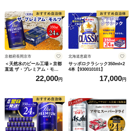
ル お酒 ビール アサヒ スーパ
ードライ super dry 24缶 辛
口 送料無料 カメイ 本宮市
【07214-0206】
京都府長岡京市
北海道恵庭市
＜天然水のビール工場＞京都
サッポロクラシック350ml×2
直送 ザ・プレミアム・モル
4本【930010101】
ツ 350ml×24本 プレモル [149
22,000
17,000
円
円
5]