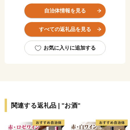
久住山、大船山、三俣山などの九州の屋根と呼ばれる
九重山群、日本屈指の高原美を誇る飯田高原、九
自治体情報を見る
重“夢”温泉郷といわれる随所に湧き出る温泉、滝や渓谷
に見る美しい水景観、火山景観等があり、四季折々の美
すべての返礼品を見る
しい自然景観と日本一の高さを誇る「九重“夢”大吊り
橋」など豊富な観光資源に恵まれています。
自然、人、伝統・・・、田舎の原風景の残る故郷、そ
お気に入りに追加する
れが九重町です。
九重町では、頂いたご寄付への感謝の気持ちを込め
て、お礼の品として九重町が自信をもってお届けできる
九重町の産品のみを返礼品としてご紹介しています。
九重町に来ていただいて楽しんでいただくも良し、自
慢の産品をご自宅で楽しんでいただくも良し！様々な産
品をお届けします。
関連する返礼品 | "お酒"
皆様の応援していただけるお気持ちが、九重町の力と
なっております。ぜひ九重町を今後ともよろしくお願い
いたします。