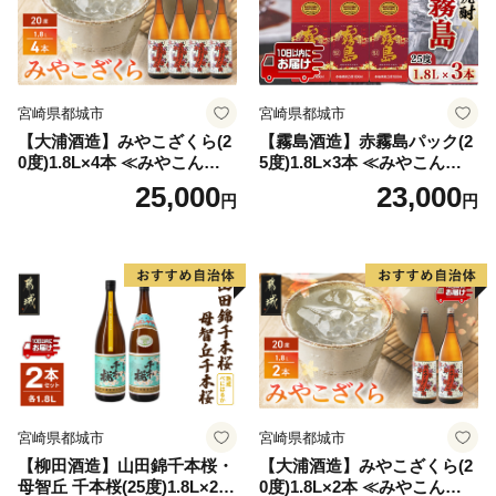
宮崎県都城市
宮崎県都城市
【大浦酒造】みやこざくら(2
【霧島酒造】赤霧島パック(2
0度)1.8L×4本 ≪みやこんじょ
5度)1.8L×3本 ≪みやこんじょ
特急便≫_AD-0771
特急便≫_23-07-K03P-1800-3
25,000
23,000
円
円
-Q
宮崎県都城市
宮崎県都城市
【柳田酒造】山田錦千本桜・
【大浦酒造】みやこざくら(2
母智丘 千本桜(25度)1.8L×2本
0度)1.8L×2本 ≪みやこんじょ