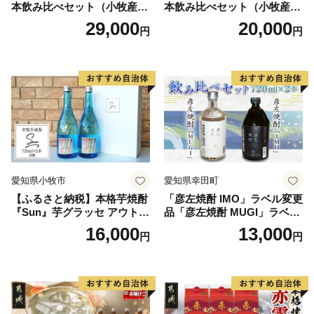
本飲み比べセット（小牧産ぶ
本飲み比べセット（小牧産ぶ
どう100％使用）
どう100％使用）
29,000
20,000
円
円
愛知県小牧市
愛知県幸田町
【ふるさと納税】本格芋焼酎
「彦左焼酎 IMO」ラベル変更
『Sun』芋グラッセ アウトド
品「彦左焼酎 MUGI」ラベル
ア ソロキャンプ ベランピン
変更品 飲み比べ セット 合計
16,000
13,000
円
円
グ 巣ごもり 就労支援
2本 720ml×各1本 25度 焼酎
お酒 麦焼酎 芋焼酎