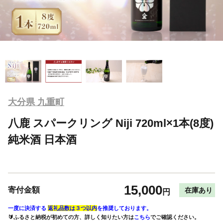
大分県 九重町
八鹿 スパークリング Niji 720ml×1本(8度)
純米酒 日本酒
15,000
寄付金額
在庫あり
円
一度に決済する
返礼品数は３つ以内
を推奨しております。
🔰ふるさと納税が初めての方、詳しく知りたい方は
こちら
でご確認ください。