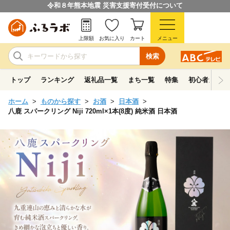
令和８年熊本地震 災害支援寄付受付について
上限額
お気に入り
カート
メニュー
検索
トップ
ランキング
返礼品一覧
まち一覧
特集
初心者ガイド
ホーム
ものから探す
お酒
日本酒
八鹿 スパークリング Niji 720ml×1本(8度) 純米酒 日本酒