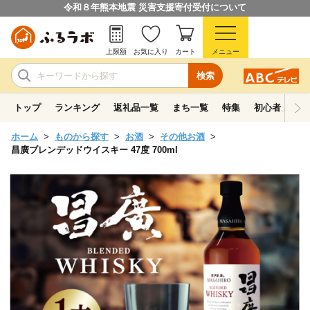
令和８年熊本地震 災害支援寄付受付について
上限額
お気に入り
カート
メニュー
検索
トップ
ランキング
返礼品一覧
まち一覧
特集
初心者ガイド
ホーム
ものから探す
お酒
その他お酒
昌廣ブレンデッドウイスキー 47度 700ml