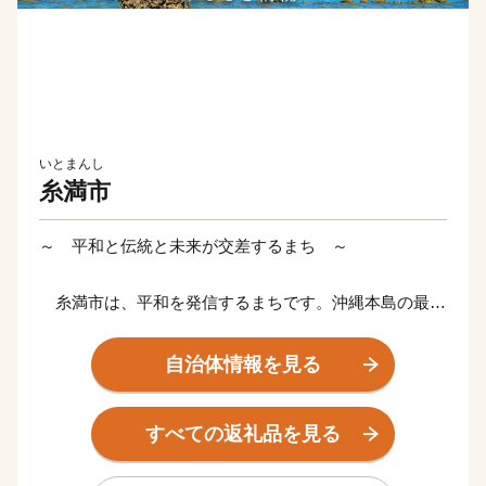
いとまんし
糸満市
～ 平和と伝統と未来が交差するまち ～
糸満市は、平和を発信するまちです。沖縄本島の最南
端に位置し、沖縄戦終焉の地である糸満市は、ひめゆり
の塔や平和祈念公園をはじめ、各都道府県の慰霊碑が多
自治体情報を見る
数存在するなど平和の尊さと戦争の悲惨さを発信するま
ちで、修学旅行など平和学習の場となっています。
すべての返礼品を見る
糸満市は、伝統文化を大切にするまちです。糸満ハー