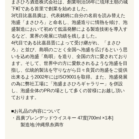
まさひろ酒造株式会社は、創業明治16年に琉球王朝の城
下町である首里で創業を始めました。
3代目比嘉昌廣は、代表銘柄に自分の名前を読み替えた
泡盛「まさひろ」と命名し、泡盛造りに情熱を傾け、泡
盛製造において初めて低温発酵による製造技術を導入す
るなど、業界の発展に功績を残しました。
4代目である比嘉昌晋によって受け継がれ、「まさひ
ろ」と並び、島唄のごとく全国へ泡盛を広げるという思
いを込め泡盛「島唄」を造り、全国の方に愛されており
ます。そして、世界中の方に愛飲されるような泡盛を目
指し、伝統的製法を守りながら日々良質の泡盛をご提供
出来るよう2002年にはISO9001を取得。また、泡盛発展
の為に弊社工場に「泡盛まさひろギャラリー」を併設
し、泡盛全体のPRの場として多くの皆様にお越し頂い
ております。
■お礼品の内容について
・昌廣ブレンデッドウイスキー 47度[700ml ×1本]
製造地:沖縄県糸満市