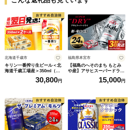
こんな返礼品も見ています
北海道千歳市
福島県本宮市
キリン一番搾り生ビール＜北
【福島のへそのまち もとみ
海道千歳工場産＞350ml（24
や産】アサヒスーパードライ
本） 2ケース
350ml×24本 合計8.4L 1ケー
30,800
15,000
円
円
ス アルコール度数5% 缶ビー
ル お酒 ビール アサヒ スーパ
ードライ super dry 24缶 辛
口 送料無料 カメイ 本宮市
【07214-0206】