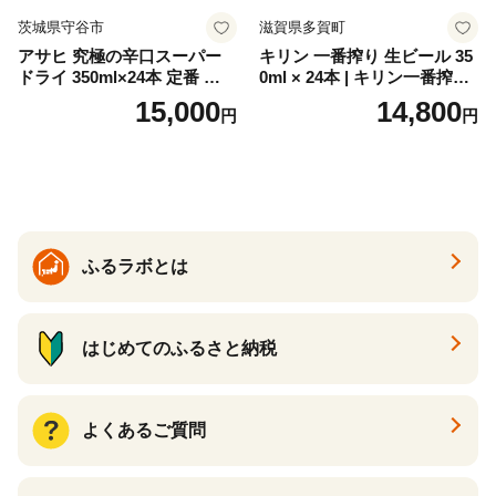
茨城県守谷市
滋賀県多賀町
アサヒ 究極の辛口スーパー
キリン 一番搾り 生ビール 35
ドライ 350ml×24本 定番 ビー
0ml × 24本 | キリン一番搾り
ル 缶ビール 酒 お酒 アルコー
キリンビール 一番搾り ビー
15,000
14,800
円
円
ル 辛口
ル 24缶 きりんいちばんしぼ
り キリン一番搾り びーる 1
ケース 24缶 24本 キリン一番
搾り KIRIN きりん 麒麟 キリ
ン一番搾り いちばんしぼり
キリン一番搾り 父の日 ちち
の日
ふるラボとは
はじめてのふるさと納税
よくあるご質問