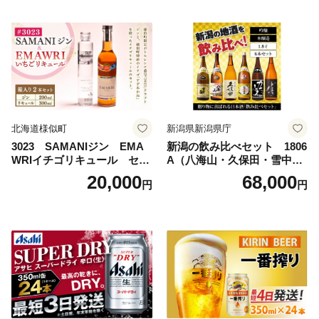
サヒビール スーパードライ s
uper dry 11回 缶ビール 缶 ギ
フト 内祝い 茨城県守谷市 送
料無料
北海道様似町
新潟県新潟県庁
3023 SAMANIジン EMA
新潟の飲み比べセット 1806
WRIイチゴリキュール セッ
A（八海山・久保田・雪中
ト（箱入り）【大人の味 酒
梅・越乃寒梅・かたふね・千
20,000
68,000
円
円
お酒 洋酒 スピリッツ クラフ
代の光）
トジン 国産 sake SAKE gin
GIN liqueur LIQUEUR お酒
セット 詰め合わせ カクテル
ソーダ割り アルコール ロッ
ク ソーダ ジントニック 】