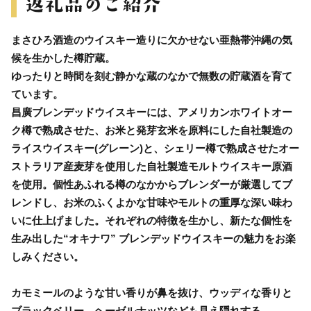
まさひろ酒造のウイスキー造りに欠かせない亜熱帯沖縄の気
候を生かした樽貯蔵。
ゆったりと時間を刻む静かな蔵のなかで無数の貯蔵酒を育て
ています。
昌廣ブレンデッドウイスキーには、アメリカンホワイトオー
ク樽で熟成させた、お米と発芽玄米を原料にした自社製造の
ライスウイスキー(グレーン)と、シェリー樽で熟成させたオー
ストラリア産麦芽を使用した自社製造モルトウイスキー原酒
を使用。個性あふれる樽のなかからブレンダーが厳選してブ
レンドし、お米のふくよかな甘味やモルトの重厚な深い味わ
いに仕上げました。それぞれの特徴を生かし、新たな個性を
生み出した“オキナワ” ブレンデッドウイスキーの魅力をお楽
しみください。
カモミールのような甘い香りが鼻を抜け、ウッディな香りと
ブラックベリー、ヘーゼルナッツなども見え隠れする。