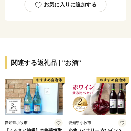
レーや糸満大綱引をはじめ、ウシデーク、棒術、エイサ
お気に入りに追加する
ーなどの伝統行事が各字に息づき、また全国でも珍しい
旧暦文化と古い佇まいが色濃く残るまちです。
糸満市は、未来への可能性あふれるまちです。西崎町
や潮崎町など広大な埋め立て事業により工業団地、新興
住宅街が形成され、最近は大型ホテルの進出もあり、観
光にも力を入れています。新たに国道331号の4車線開
関連する返礼品 | "お酒"
通により、那覇空港との時間距離が15分～20分と短く
なり、多くの企業誘致も見込まれています。また、農漁
業も盛んですが、特に卸売市場を整備し、水産物の国際
的物流拠点を目指しています。
このように糸満市は、平和と伝統と未来が交差する発
展の可能性を大きく秘めたまちです。糸満市でたくさん
の再発見をし、魅力を楽しむとともに、今後の新しい糸
愛知県小牧市
愛知県小牧市
満市にご注目ください。
【ふるさと納税】本格芋焼酎
小牧ワイナリー 赤ワイン２