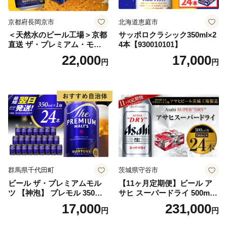
京都府長岡京市
北海道恵庭市
＜天然水のビール工場＞京都
サッポロクラシック350ml×2
直送 ザ・プレミアム・モル
4本【930010101】
ツ 350ml×24本 プレモル [149
22,000
17,000
円
円
5]
群馬県千代田町
茨城県守谷市
ビール ザ・プレミアムモル
【11ヶ月定期便】ビール ア
ツ 【神泡】 プレモル 350ml
サヒ スーパードライ 500ml 2
× 24本 サントリー〈天然水の
4本 1ケース×11ヶ月 | アサヒ
17,000
231,000
円
円
ビール工場〉群馬※沖縄・離
ビール 究極の辛口 酒 お酒 ア
島地域へのお届け不可
ルコール 生ビール Asahi ア