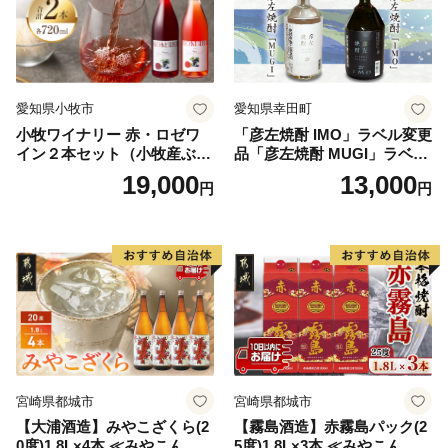
愛知県小牧市
愛知県幸田町
小牧ワイナリー 赤・ロゼワ
「彦左焼酎 IMO」ラベル変更
イン２本セット（小牧産ぶど
品「彦左焼酎 MUGI」ラベル
う100％使用）
変更品 飲み比べ セット 合計
19,000
13,000
円
円
2本 720ml×各1本 25度 焼酎
お酒 麦焼酎 芋焼酎
宮崎県都城市
宮崎県都城市
【大浦酒造】みやこざくら(2
【霧島酒造】赤霧島パック(2
0度)1.8L×4本 ≪みやこんじょ
5度)1.8L×3本 ≪みやこんじょ