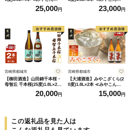
特急便≫_AD-0771
特急便≫_23-07-K03P-1800-3
25,000
23,000
円
円
-Q
宮崎県都城市
宮崎県都城市
【柳田酒造】山田錦千本桜・
【大浦酒造】みやこざくら(2
母智丘 千本桜(25度)1.8L×2本
0度)1.8L×2本 ≪みやこんじょ
≪みやこんじょ特急便≫_AC
特急便≫_MJ-0771
20,000
15,000
円
円
-0751
この返礼品を見た人は