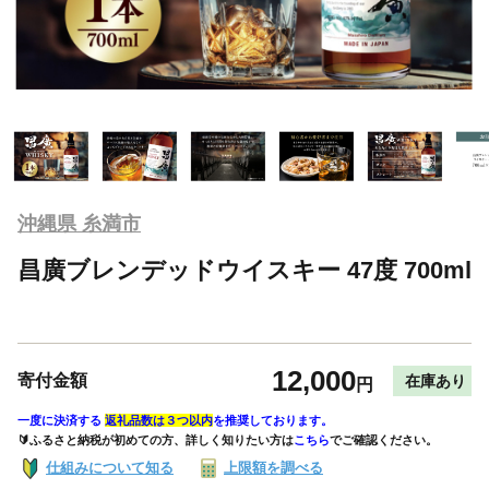
沖縄県 糸満市
昌廣ブレンデッドウイスキー 47度 700ml
12,000
寄付金額
在庫あり
円
一度に決済する
返礼品数は３つ以内
を推奨しております。
🔰ふるさと納税が初めての方、詳しく知りたい方は
こちら
でご確認ください。
仕組みについて知る
上限額を調べる