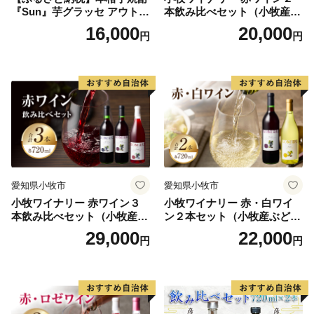
『Sun』芋グラッセ アウトド
本飲み比べセット（小牧産ぶ
ア ソロキャンプ ベランピン
どう100％使用）
16,000
20,000
円
円
グ 巣ごもり 就労支援
愛知県小牧市
愛知県小牧市
小牧ワイナリー 赤ワイン３
小牧ワイナリー 赤・白ワイ
本飲み比べセット（小牧産ぶ
ン２本セット（小牧産ぶどう
どう100％使用）
100％使用）
29,000
22,000
円
円