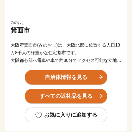
みのおし
箕面市
大阪府箕面市(みのおし)は、大阪北部に位置する人口13
万8千人の緑豊かな住宅都市です。
大阪都心部へ電車や車で約30分でアクセス可能な立地で
ありながら、日本の滝100選にも選ばれた「箕面大滝」
や明治の森箕面国定公園に代表される豊かな自然が特徴
自治体情報を見る
です。
「箕面」の名前の由来は、箕面大滝の流れ落ちる姿が農
すべての返礼品を見る
具の「箕」の面「「表面」に似ていることから「箕面大
滝」と呼ばれるようになり、地名もこれに由来している
と言われています。
お気に入りに追加する
また、「子育て・教育日本一」を掲げ、子育て世代の方
を中心に、住みよい環境を整えています。