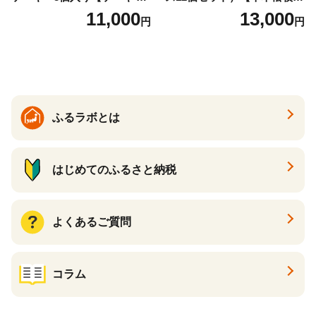
ーズケーキ 人気スイーツ お
場】 ns025-014-12 【デザー
11,000
13,000
円
円
すすめスイーツ 神戸スイー
ト 詰め合わせ ギフト】
ツ 新感覚チーズケーキ おす
すめケーキ 兵庫県 神戸市 D0
910-17】
ふるラボとは
はじめてのふるさと納税
よくあるご質問
コラム