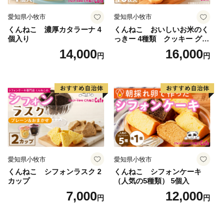
愛知県小牧市
愛知県小牧市
くんねこ 濃厚カタラーナ 4
くんねこ おいしいお米のく
個入り
っきー 4種類 クッキー グル
テンフリー
14,000
16,000
円
円
愛知県小牧市
愛知県小牧市
くんねこ シフォンラスク 2
くんねこ シフォンケーキ
カップ
（人気の5種類） 5個入
7,000
12,000
円
円