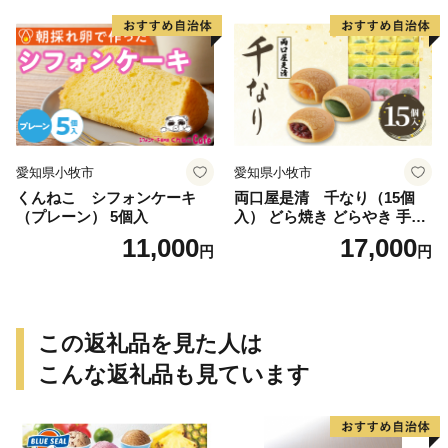
愛知県小牧市
愛知県小牧市
くんねこ シフォンケーキ
両口屋是清 千なり（15個
（プレーン） 5個入
入） どら焼き どらやき 手土
産 お土産 土産 丹波大納言小
11,000
17,000
円
円
豆 抹茶 林檎 りんご 慶事 お
祝い 法事 法要 詰め合わせ お
取り寄せ 瓢箪 豊臣秀吉 焼印
個包装 贈り物 老舗 お茶菓子
この返礼品を見た人は
こんな返礼品も見ています