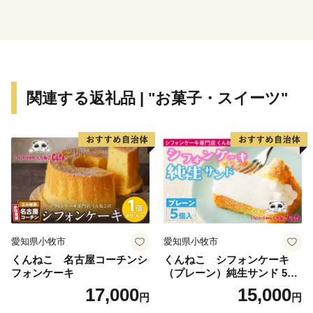
箕面を応援した、箕面に貢献したい、という皆様からの
応援を心よりお待ちしています。
関連する返礼品 | "お菓子・スイーツ"
愛知県小牧市
愛知県小牧市
くんねこ 名古屋コーチンシ
くんねこ シフォンケーキ
フォンケーキ
（プレーン）純生サンド 5個
入
17,000
15,000
円
円