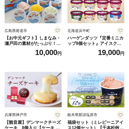
広島県尾道市
北海道浜中町
【お中元ギフト】しまなみ・
ハーゲンダッツ『定番ミニカ
瀬戸田の素材がたっぷり！ジ
ップ8個セット』アイスクリ
ェラート8個
ーム アイス スイーツ デザー
10,000
19,000
円
円
ト_H0016-104
兵庫県神戸市
栃木県那須塩原市
【観音屋】デンマークチーズ
福袋セット（ミレピーニアイ
ケーキ 8個入り【ケーキ チ
ス12個セット）【千本松牧