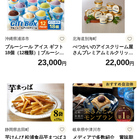
沖縄県浦添市
北海道別海町
ブルーシール アイス ギフト
べつかいのアイスクリーム屋
18個（12種類）| ブルーシー
さんプレミアムミルクリッチ
ルアイス ブルーシールアイ
12個（AP-01）（ 北海道アイ
23,000
22,000
円
円
スクリーム 着日指定可能 送
ス 北海道産アイス アイス ア
料無料 ジェラート 沖縄県 バ
イススイーツ アイスクリー
ースデー 贈り物 プレゼント
ム 北海道産アイスクリーム
誕生日 カップ 詰め合わせ バ
道産アイス 道産アイスクリ
ラエティ | バニラ チョコレー
ーム ギフト 詰合せ 詰め合わ
ト ストロベリー ピスタチオ
せ ふるさと納税 ）
バニラ＆クッキー ウベ 沖縄
紅イモ 塩ちんすこう 沖縄シ
ークヮーサー 沖縄黒糖 琉球
ロイヤルミルクティ 沖縄パ
イン
静岡県吉田町
岐阜県中津川市
芋けんぴ 松浦食品芋まつば 3
メディアで多数紹介 賞味期