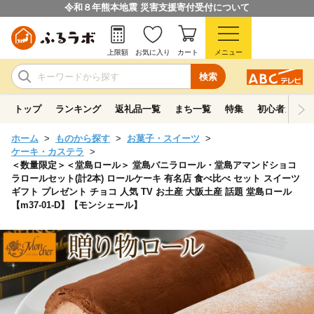
令和８年熊本地震 災害支援寄付受付について
上限額
お気に入り
カート
メニュー
検索
トップ
ランキング
返礼品一覧
まち一覧
特集
初心者ガイド
ホーム
ものから探す
お菓子・スイーツ
ケーキ・カステラ
＜数量限定＞＜堂島ロール＞ 堂島バニラロール・堂島アマンドショコ
ラロールセット(計2本) ロールケーキ 有名店 食べ比べ セット スイーツ
ギフト プレゼント チョコ 人気 TV お土産 大阪土産 話題 堂島ロール
【m37-01-D】【モンシェール】