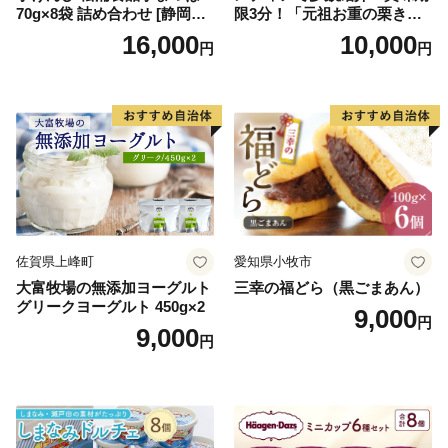
70g×8袋 詰め合わせ [静岡伊
限3分！「元祖お重の栗きん
勢丹(松浦食品) 静岡県 吉田町
とんモンブラン」 【未来の
16,000
10,000
円
円
22424274] 芋ケンピ セット
ご褒美】スイーツ 栗 モンブ
小袋 個包装 小分け
ラン くりきんとん デザート
ご褒美 お取り寄せ くり お菓
子 菓子 F4N-2298
佐賀県上峰町
愛知県小牧市
大富牧場の無添加ヨーグルト
三幸の福どら（黒ごまあん）
グリークヨーグルト 450g×2
9,000
円
9,000
円