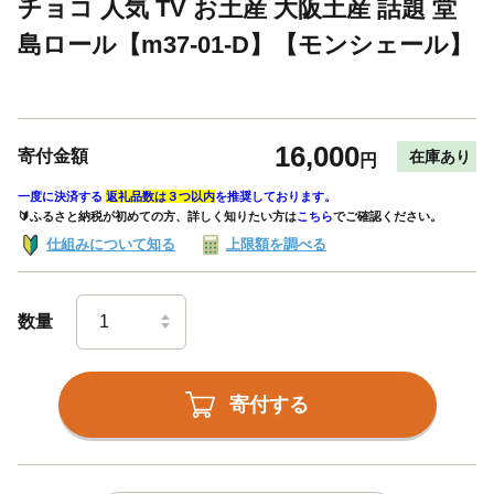
チョコ 人気 TV お土産 大阪土産 話題 堂
島ロール【m37-01-D】【モンシェール】
16,000
寄付金額
在庫あり
円
一度に決済する
返礼品数は３つ以内
を推奨しております。
🔰ふるさと納税が初めての方、詳しく知りたい方は
こちら
でご確認ください。
仕組みについて知る
上限額を調べる
数量
寄付する