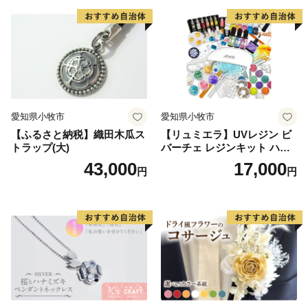
贈答用 オリジナル ハンドメ
イド 純チタン 送料無料
愛知県小牧市
愛知県小牧市
【ふるさと納税】織田木瓜ス
【リュミエラ】UVレジン ビ
トラップ(大)
バーチェ レジンキット ハン
ドメイド レジンクラフト ア
43,000
17,000
円
円
クセサリーキット 手作り セ
ット レジン LEDライト