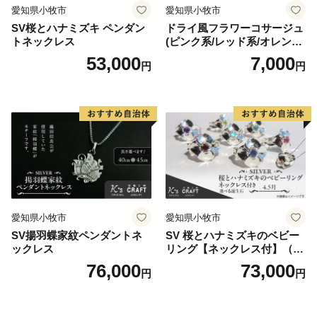
愛知県小牧市
愛知県小牧市
SV桜とハナミズキ ペンダン
ドライ風フラワーコサージュ
トネックレス
(ピンク系/レッド系/オレンジ
系/ホワイト系/イエロー系/グ
53,000
7,000
円
円
リーン系/ブルー系）
愛知県小牧市
愛知県小牧市
SV揚羽蝶家紋ペンダントネ
SV 桜とハナミズキのベビー
ックレス
リング【ネックレス付】（4.
5月）
76,000
73,000
円
円