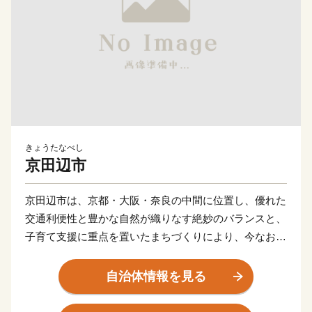
きょうたなべし
京田辺市
京田辺市は、京都・大阪・奈良の中間に位置し、優れた
交通利便性と豊かな自然が織りなす絶妙のバランスと、
子育て支援に重点を置いたまちづくりにより、今なお人
口が増加しているまちです。古くは筒城宮が遷都された
地として多彩な伝統行事や文化を現代に引き継ぐ一方
自治体情報を見る
で、同志社大学・同志社女子大学や多種多様な企業な
ど、最先端の科学技術を誇る関西文化学術研究都市の一