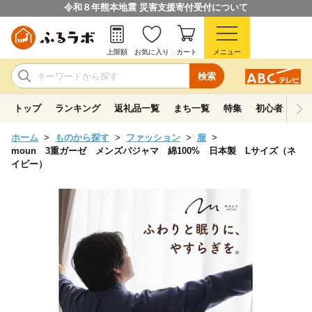
令和８年熊本地震 災害支援寄付受付について
上限額
お気に入り
カート
メニュー
検索
トップ
ランキング
返礼品一覧
まち一覧
特集
初心者ガイド
ホーム
ものから探す
ファッション
服
moun 3重ガーゼ メンズパジャマ 綿100% 日本製 Lサイズ（ネ
イビー）