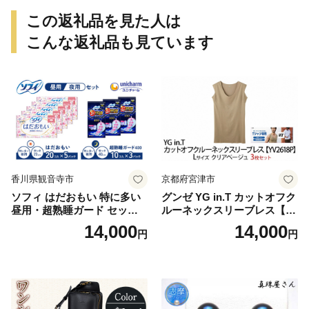
この返礼品を見た人は
こんな返礼品も見ています
香川県観音寺市
京都府宮津市
ソフィ はだおもい 特に多い
グンゼ YG in.T カットオフク
昼用・超熟睡ガード セット
ルーネックスリーブレス【Y
羽付き ナプキン 生理用品 サ
V2618P】Lサイズ クリアベ
14,000
14,000
円
円
ニタリー ユニ・チャーム
ージュ3枚セット [№5716-04
32]