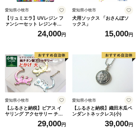
愛知県小牧市
愛知県小牧市
【リュミエラ】UVレジン フ
犬用ソックス 「おさんぽソ
ァンシーセット レジンキッ
ックス」
ト ハンドメイド レジンクラ
24,000
15,000
円
円
フト アクセサリーキット 手
作り セット レジン LEDライ
ト
愛知県小牧市
愛知県小牧市
【ふるさと納税】ピアス イ
【ふるさと納税】織田木瓜ペ
ヤリング アクセサリー チタ
ンダントネックレス(小)
ン とかげ 計6種 金属アレル
29,000
39,000
円
円
ギー対応 軽い ピンク イエロ
ー ブルー 人気 おしゃれ 両耳
用 ギフト プレゼント 贈り物