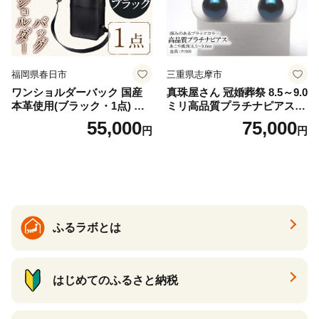
福岡県春日市
三重県志摩市
ワンショルダーバック 国産
真珠屋さん 冠婚葬祭 8.5～9.0
本革使用(ブラック・1点) 鞄
ミリ高品質プラチナピアス P
バック バッグ カバン レザー
t900 志摩産アコヤ真珠 ブラ
55,000
75,000
円
円
国産 日本製 牛革 黒 革 革製
ックパール 黒真珠
品 手作り 男性 女性 レディー
ス メンズ【ksg1307-bk】【Z
enis】
ふるラボとは
はじめてのふるさと納税