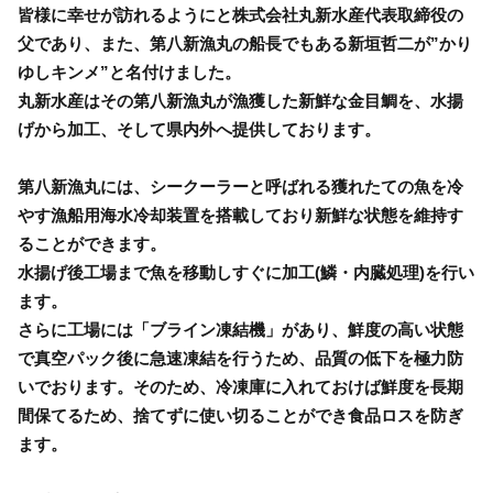
皆様に幸せが訪れるようにと株式会社丸新水産代表取締役の
父であり、また、第八新漁丸の船長でもある新垣哲二が”かり
ゆしキンメ”と名付けました。
丸新水産はその第八新漁丸が漁獲した新鮮な金目鯛を、水揚
げから加工、そして県内外へ提供しております。
第八新漁丸には、シークーラーと呼ばれる獲れたての魚を冷
やす漁船用海水冷却装置を搭載しており新鮮な状態を維持す
ることができます。
水揚げ後工場まで魚を移動しすぐに加工(鱗・内臓処理)を行い
ます。
さらに工場には「ブライン凍結機」があり、鮮度の高い状態
で真空パック後に急速凍結を行うため、品質の低下を極力防
いでおります。そのため、冷凍庫に入れておけば鮮度を長期
間保てるため、捨てずに使い切ることができ食品ロスを防ぎ
ます。