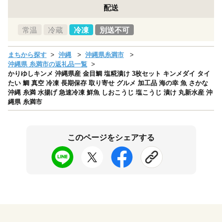
配送
常温
冷蔵
冷凍
別送不可
まちから探す
沖縄
沖縄県糸満市
沖縄県 糸満市の返礼品一覧
かりゆしキンメ 沖縄県産 金目鯛 塩糀漬け 3枚セット キンメダイ タイ
たい 鯛 真空 冷凍 長期保存 取り寄せ グルメ 加工品 海の幸 魚 さかな
沖縄 糸満 水揚げ 急速冷凍 鮮魚 しおこうじ 塩こうじ 漬け 丸新水産 沖
縄県 糸満市
このページをシェアする