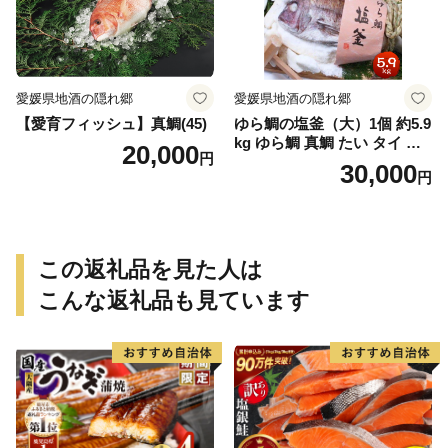
愛媛県地酒の隠れ郷
愛媛県地酒の隠れ郷
【愛育フィッシュ】真鯛(45)
ゆら鯛の塩釜（大）1個 約5.9
kg ゆら鯛 真鯛 たい タイ 鯛
20,000
円
塩釜焼き 塩釜 魚 魚介類 海鮮
30,000
円
祝い事 お祝い ハレの日 食品
冷蔵 宝水産 国産 由良半島 愛
媛県【えひめの町（超）推
し！（愛南町）】(295)
この返礼品を見た人は
こんな返礼品も見ています