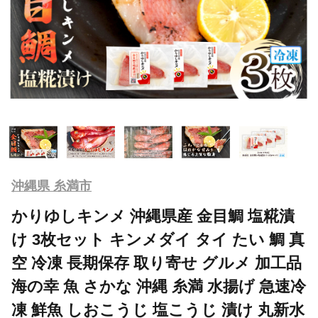
沖縄県 糸満市
かりゆしキンメ 沖縄県産 金目鯛 塩糀漬
け 3枚セット キンメダイ タイ たい 鯛 真
空 冷凍 長期保存 取り寄せ グルメ 加工品
海の幸 魚 さかな 沖縄 糸満 水揚げ 急速冷
凍 鮮魚 しおこうじ 塩こうじ 漬け 丸新水