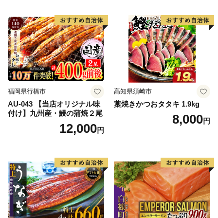
福岡県行橋市
高知県須崎市
AU-043 【当店オリジナル味
藁焼きかつおタタキ 1.9kg
付け】九州産・鰻の蒲焼２尾
8,000
円
12,000
円