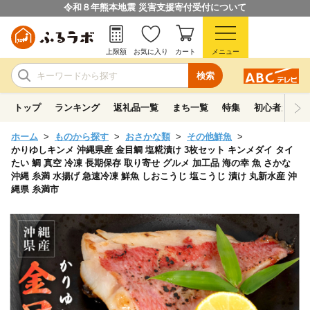
令和８年熊本地震 災害支援寄付受付について
上限額
お気に入り
カート
メニュー
検索
トップ
ランキング
返礼品一覧
まち一覧
特集
初心者ガイド
ホーム
ものから探す
おさかな類
その他鮮魚
かりゆしキンメ 沖縄県産 金目鯛 塩糀漬け 3枚セット キンメダイ タイ
たい 鯛 真空 冷凍 長期保存 取り寄せ グルメ 加工品 海の幸 魚 さかな
沖縄 糸満 水揚げ 急速冷凍 鮮魚 しおこうじ 塩こうじ 漬け 丸新水産 沖
縄県 糸満市