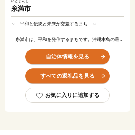
いとまんし
糸満市
～ 平和と伝統と未来が交差するまち ～
糸満市は、平和を発信するまちです。沖縄本島の最南
端に位置し、沖縄戦終焉の地である糸満市は、ひめゆり
の塔や平和祈念公園をはじめ、各都道府県の慰霊碑が多
自治体情報を見る
数存在するなど平和の尊さと戦争の悲惨さを発信するま
ちで、修学旅行など平和学習の場となっています。
すべての返礼品を見る
糸満市は、伝統文化を大切にするまちです。糸満ハー
レーや糸満大綱引をはじめ、ウシデーク、棒術、エイサ
お気に入りに追加する
ーなどの伝統行事が各字に息づき、また全国でも珍しい
旧暦文化と古い佇まいが色濃く残るまちです。
糸満市は、未来への可能性あふれるまちです。西崎町
や潮崎町など広大な埋め立て事業により工業団地、新興