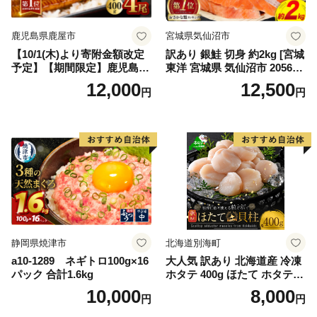
鹿児島県鹿屋市
宮城県気仙沼市
【10/1(木)より寄附金額改定
訳あり 銀鮭 切身 約2kg [宮城
予定】【期間限定】鹿児島県
東洋 宮城県 気仙沼市 205649
大隅産うなぎ蒲焼4尾（400
91] 鮭 魚介類 海鮮 訳アリ 規
12,000
12,500
円
円
g） KN007-023
格外 不揃い さけ サケ 鮭切身
シャケ 切り身 冷凍 家庭用 お
かず 弁当 支援 サーモン 銀鮭
切り身 魚 わけあり
静岡県焼津市
北海道別海町
a10-1289 ネギトロ100g×16
大人気 訳あり 北海道産 冷凍
パック 合計1.6kg
ホタテ 400g ほたて ホタテ
帆立 貝柱 海鮮 魚介類 刺身
10,000
8,000
円
円
大粒 天然 海鮮 ランキング 大
人気 人気 おすすめ 訳あり ）