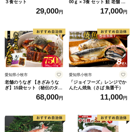
３食セット
00ｇ × 3食 セット 鮭 老舗 急
速冷凍 レンチン 時短 簡単調
29,000
17,000
円
円
理 食品 加工品 海鮮 手作り
ほくほく ご飯 お弁当 おにぎ
り お茶漬け お取り寄せ お取
り寄せグルメ 愛知県 小牧市
送料無料
愛知県小牧市
愛知県小牧市
老舗のうなぎ 【きざみうな
「ジョイフーズ」レンジでか
ぎ】15袋セット（秘伝のタレ
んたん焼魚（さば 魚醤干）
付）
68,000
11,000
円
円