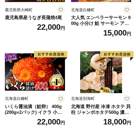
鹿児島県大崎町
北海道白糠町
鹿児島県産うなぎ長蒲焼4尾
大人気 エンペラーサーモン 9
00g 小分け 鮭 サーモン アト
22,000
円
ランティックサーモン 水産
15,000
円
庁長官賞 受賞 さけ シャケ し
ゃけ sake カルパッチョ ソテ
ー レアステーキ 人気 高級 大
満足 美味しい 贈答 生食用 刺
身 お刺身 刺し身 魚介類 海鮮
冷凍 厚切り 薄切り ふるさと
納税 ふるさとチョイス チョ
イス 北海道 白糠町
北海道白糠町
北海道別海町
いくら醤油漬（鮭卵） 400g
北海道 野付産 冷凍 ホタテ 貝
(200g×2パック) イクラ 小分
柱 ジャンボホタテ500g 濃厚
け いくら醤油漬 鮭いくら い
な旨味と甘み （ほたて ホタ
22,000
18,000
円
円
くら醤油漬け 鮭 鮭卵 ikura
テ 帆立 貝柱 ホタテ貝柱 大玉
醤油いくら 冷凍いくら いく
大粒 北海道 別海 野付 ふるさ
ら北海道 醤油鮭いくら 人気
と納税）