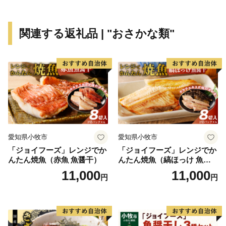
住宅街が形成され、最近は大型ホテルの進出もあり、観
光にも力を入れています。新たに国道331号の4車線開
関連する返礼品 | "おさかな類"
通により、那覇空港との時間距離が15分～20分と短く
なり、多くの企業誘致も見込まれています。また、農漁
業も盛んですが、特に卸売市場を整備し、水産物の国際
的物流拠点を目指しています。
このように糸満市は、平和と伝統と未来が交差する発
展の可能性を大きく秘めたまちです。糸満市でたくさん
の再発見をし、魅力を楽しむとともに、今後の新しい糸
愛知県小牧市
愛知県小牧市
満市にご注目ください。
「ジョイフーズ」レンジでか
「ジョイフーズ」レンジでか
んたん焼魚（赤魚 魚醤干）
んたん焼魚（縞ほっけ 魚醤
干）
11,000
11,000
円
円