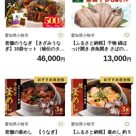
愛知県小牧市
愛知県小牧市
老舗のうなぎ 【きざみうな
【ふるさと納税】干物 縞ほ
ぎ】10袋セット（秘伝のタレ
っけ開き 赤魚開き さばの開
付）
き 魚醤干し 3種 セット 詰め
46,000
13,000
円
円
合わせ 魚 おかず 肉厚 おいし
い さば 赤魚 縞ホッケ ジョイ
フーズ 魚貝類 お取り寄せ お
取り寄せグルメ 魚醤 ナンプ
ラー 愛知県 小牧市 冷凍 送料
無料
愛知県小牧市
愛知県小牧市
老舗の釜めし 【うなぎ】
【ふるさと納税】釜めし 約 5