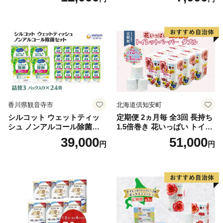
段使い 無地 シンプル 日用品
ボディソープ 泡 日用品 消耗
ふわふわ ふかふか 家族 たお
品 バス用品 大容量 いい 匂い
る 一人暮らし】
ボディ 保湿 LION ライオン
泡石鹸 石鹸 兵庫 兵庫県 小野
市
香川県観音寺市
北海道倶知安町
シルコット ウェットティッ
定期便 2ヵ月毎 全3回 長持ち
シュ ノンアルコール除菌詰
1.5倍巻き 花いっぱい トイレ
替（43枚×3P）×24袋 日用品
ットペーパー ダブル 45ｍ 計
39,000
51,000
円
円
おもちゃ 拭き取り 手拭き 外
72ロール 全18種 花柄 プリン
出時 お出かけ時 食事前 緑茶
ト ハーブ 香り付き 日本製 ま
カテキン配合
とめ買い 防災 常備品 ペーパ
ー 消耗品 備蓄 送料無料 北海
道 倶知安町 日用品