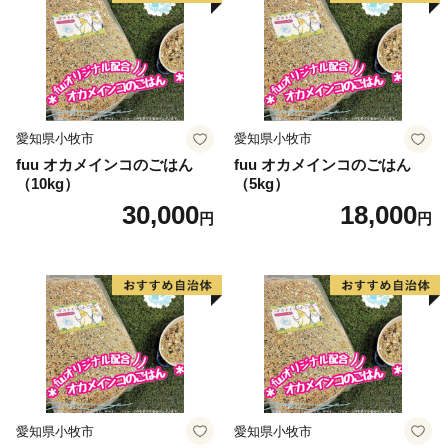
・パン
・うなぎ
・トイレットペーパー
・米 (コシヒカリ、ハツシモ) （精米、精白米、玄米）
・酒（日本酒 ）
・野菜 果物（里芋、ゆず、キウイ）
愛知県小牧市
愛知県小牧市
・スイーツ（アイス、ジェラート）
fuu オカメインコのごはん
fuu オカメインコのごはん
（10kg）
（5kg）
・飲料（水、ジュース、コーヒー、牛乳）
30,000
18,000
・体験（鵜飼、観光列車、工房見学、人間ドッグ、食事
円
円
券、ヤナ）
・コラボ（高島屋 (百貨店））
・アウトドア（引き割ナイフ、マルチツール）
愛知県小牧市
愛知県小牧市