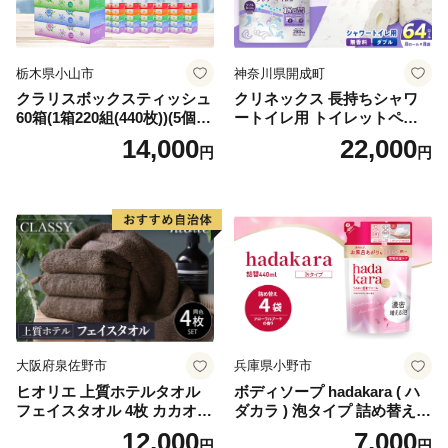
栃木県小山市
神奈川県開成町
クラリスボックスティッシュ
クリネックス 長持ちシャワ
60箱(1箱220組(440枚))(5個入
ートイレ用 トイレットペー
り×12セット)【1256759】
パー（ダブル）64ロール(8ロ
14,000
22,000
円
円
ール×8パック) 開成町 トイレ
ットペーパーダブル 日用品
国産 新生活 ダブル SDGs 備
蓄 防災 エコ 消耗品 生活雑貨
生活用品 無香料 トイレット
ペーパー ダブル といれっと
ぺーぱー トイレ クレシア ト
イレットペーパー [BDBH002
-1]
大阪府泉佐野市
兵庫県小野市
ヒオリエ 上質ホテルタオル
ボディソープ hadakara ( ハ
フェイスタオル 4枚 カカオ
ダカラ ) 泡タイプ 詰め替え 4
【タオル 泉州タオル 吸水 普
40ml×4袋 ボディーソープ 泡
12,000
7,000
円
円