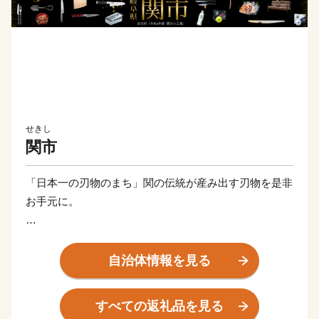
せきし
関市
「日本一の刃物のまち」関の伝統が産み出す刃物を是非
お手元に。
関市はイギリスのシェフィールド、ドイツのゾーリンゲ
ンと並び、世界三大刃物産地に数えられ、「MADE IN
自治体情報を見る
SEKI」は世界に認められているブランドです。
その歴史は700余年も昔、関の地が、日本刀の産地とし
すべての返礼品を見る
て隆盛を極めたことに始まり、刀鍛冶の技術は、刃物づ