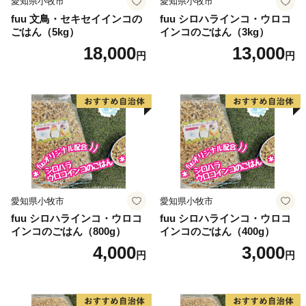
愛知県小牧市
愛知県小牧市
ス、鋼、オールステンレス）
fuu 文鳥・セキセイインコの
fuu シロハラインコ・ウロコ
※「雑貨・日用品」＞「包丁」で検索できます
ごはん（5kg）
インコのごはん（3kg）
・調理器具 （キッチンハサミ（キッチン鋏）、まな
18,000
13,000
円
円
板、おたま、ピーラー、おろし器、スライサー、ステー
キナイフ、フォーク、ソムリエナイフ、シャープナー、
研ぎ器）
・ゴルフ（ゴルフプレー券、ゴルフボール（ブリヂスト
ン / TOURB / JGR )）
・食器（マグカップ）
・文房具（はさみ、ペーパーナイフ）
・爪切（つめきり/ツメキリ）
愛知県小牧市
愛知県小牧市
・ケアツール（散髪はさみ、毛抜き、かかと削り、耳か
fuu シロハラインコ・ウロコ
fuu シロハラインコ・ウロコ
き、くし）
インコのごはん（800g）
インコのごはん（400g）
・他刃物（ナイフ、模擬刀、居合）
4,000
3,000
円
円
・肉（飛騨牛 焼肉、しゃぶしゃぶ、すき焼き 、サー
ロイン）
・麺（ラーメン）