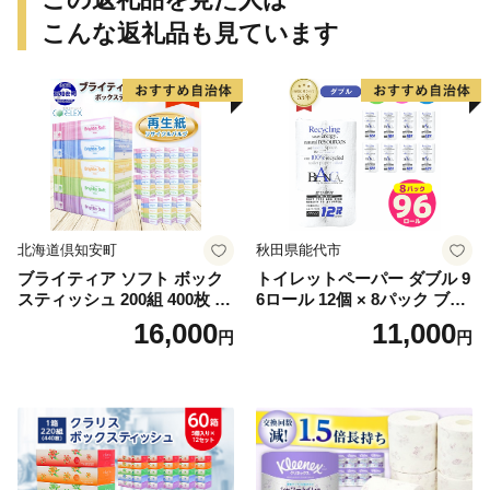
こんな返礼品も見ています
北海道倶知安町
秋田県能代市
ブライティア ソフト ボック
トイレットペーパー ダブル 9
スティッシュ 200組 400枚 60
6ロール 12個 × 8パック ブラ
箱 日本製 まとめ買い ティッ
ンカ 再生紙 100％ 芯あり 日
16,000
11,000
円
円
シュ リサイクル 長持 防災 常
用品 消耗品 無香料 生活用品
備品 日用雑貨 消耗品 生活必
備蓄 秋田県 能代市 送料無料
需品 備蓄 ペーパー 紙 北海道
《能代製紙》
倶知安町 日用品