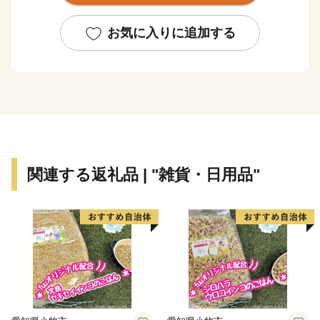
くりに受け継がれ、関市は現在も、包丁、ナイフ、ハサ
ミ、ツメキリなど刃物製品出荷額全国1位を誇り、名実
お気に入りに追加する
ともに「日本一の刃物のまち」として知られています。
また、80%を森林が占め、市域に清らかな水流が巡る豊
かな土地でもあります。
近年は、フランスの画家モネの名画「睡蓮」にそっくり
とSNSで話題の通称「モネの池」など、自然にも注目し
ていただき、たくさんの観光客の方が足を運んでくださ
関連する返礼品 | "雑貨・日用品"
います。
清流の恵み豊かなグルメの品々にもぜひご注目くださ
い！
◆主な返礼品
・包丁（三徳包丁、万能包丁、牛刀、ペティ、果物ナイ
フ、菜切包丁、出刃包丁、刺身包丁、中華包丁、冷凍包
丁、麺切、骨スキ、パン切り、ダマスカス、ステンレ