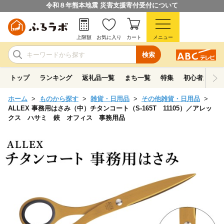
令和８年熊本地震 災害支援寄付受付について
上限額
お気に入り
カート
メニュー
検索
トップ
ランキング
返礼品一覧
まち一覧
特集
初心者ガイド
ホーム
ものから探す
雑貨・日用品
その他雑貨・日用品
ALLEX 事務用はさみ（中）チタンコート（S-165T 11105）／アレッ
クス ハサミ 鋏 オフィス 事務用品