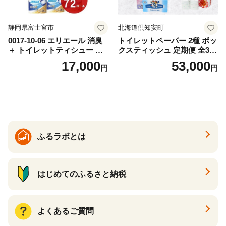
静岡県富士宮市
北海道倶知安町
0017-10-06 エリエール 消臭
トイレットペーパー 2種 ボッ
＋ トイレットティシュー し
クスティッシュ 定期便 全3
っかり香るフレッシュクリア
回 日本製 まとめ買い 防災
17,000
53,000
円
円
の香り ダブル 12ロール×6パ
常備品 日用雑貨 消耗品 生活
ック 72ロール 25m トイレ
必需品 大容量 備蓄 リサイク
ットペーパー パルプ100％ 消
ル ティッシュ ペーパー まと
臭 防臭 日用品 消耗品 備蓄
め買い 雑貨 倶知安町
ふるラボとは
はじめてのふるさと納税
よくあるご質問