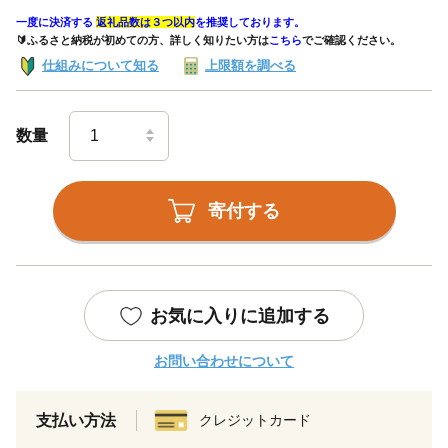
一度に決済する
返礼品数は３つ以内
を推奨しております。
🔰ふるさと納税が初めての方、詳しく知りたい方は
こちら
でご確認ください。
仕組みについて知る
上限額を調べる
数量
寄付する
お気に入りに追加する
お問い合わせについて
支払い方法
クレジットカード