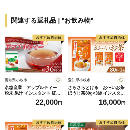
関連する返礼品 | "お飲み物"
愛知県小牧市
愛知県小牧市
名糖産業 アップルティー
さらさらとける お〜いお茶
粉末 果汁 インスタント 紅茶
ほうじ茶80g×3袋 インスタン
ティー ビタミンC 袋 ロング
トほうじ茶 粉末ほうじ茶 粉
22,000
16,000
円
円
セラー 粉末飲料 粉末茶 簡単
末茶 おーいお茶 粉末緑茶
手軽 ホット アイス