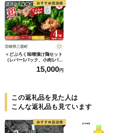
s】【株式会社ベストライ
フ】
宮崎県三股町
＜どぶろく味噌漬け鶏セット
（レバー1パック、小肉1パッ
ク、肩小肉1パック）どぶろ
15,000
円
く味噌（500g）＞南九州産鶏
肉使用【MI170-gs】【我生
庵】
この返礼品を見た人は
こんな返礼品も見ています