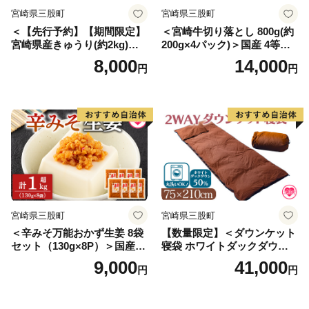
宮崎県三股町
宮崎県三股町
＜【先行予約】【期間限定】
＜宮崎牛切り落とし 800g(約
宮崎県産きゅうり(約2kg)＞
200g×4パック)＞国産 4等級
(約2kg・3本入り×5袋)パリッ
以上 A5ランク A4ランク 1キ
8,000
14,000
円
円
と甘い魔法のキュウリ「マジ
ロ 黒毛和牛 牛肉 霜降り ギフ
キュー」漬物や天ぷらに！
ト お中元 しぐれ煮 牛丼 贈り
【MI149-yt】【ゆたか農園】
物 贈物 小分け 使いやすい 三
股町 国産 特産品 精肉 牛肉
セット 詰め合わせ 個包装
【MI196-hr】【肉の豊楽】
宮崎県三股町
宮崎県三股町
＜辛みそ万能おかず生姜 8袋
【数量限定】＜ダウンケット
セット（130g×8P）＞国産生
寝袋 ホワイトダックダウン5
姜を細かく刻み旨みのある味
0% フェザー50% 充填量0.3k
9,000
41,000
円
円
噌と唐辛子を加えた万能おか
g ブラウン限定コンパクト収
ず生姜！【MI090-ko】【株式
納 丸洗い可能 防災 車中泊 寝
会社上沖産業】
具＞ふとん 封筒型【MI177-b