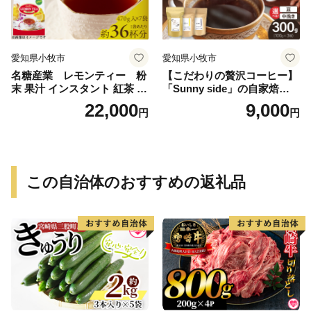
愛知県小牧市
愛知県小牧市
名糖産業 レモンティー 粉
【こだわりの贅沢コーヒー】
末 果汁 インスタント 紅茶 ビ
「Sunny side」の自家焙煎珈
タミンC 袋 ロングセラー 粉
琲ブレンド珈琲飲み比べセッ
22,000
9,000
円
円
末飲料 粉末茶 簡単 手軽 ホッ
ト（300g）
ト アイス
この自治体のおすすめの返礼品