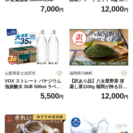
袋 飲み比べ コーヒー
7,000
12,000
円
円
山梨県富士吉田市
福岡県川崎町
VOX ストレート バナジウム
【訳あり品】八女星野茶 深
強炭酸水 35本 500ml ラベル
蒸し茶1100g 福岡が誇る日本
レス【富士吉田市限定カート
茶_ 訳アリ 常温 お茶 茶袋 常
5,500
12,000
円
円
ン】
備品 おちゃ ocha 茶葉 緑茶
飲料 飲み物 八女 茶 日本茶
深むし茶 深蒸し 訳あり お茶
っぱ tea 八女茶 お手軽 簡単
小分け お土産 お取り寄せ グ
ルメ 福岡 九州 福岡県 国産
日本 ふかむし茶 ふかむし 家