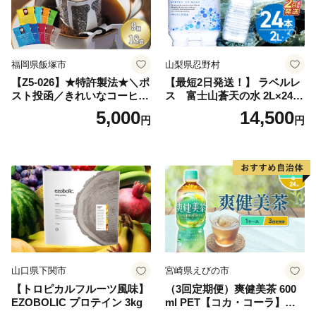
庭用 自宅用 ちゃ りょくちゃ
ふかむしちゃ 急須 甘み 川崎
町 送料無料
福岡県飯塚市
山梨県忍野村
【Z5-026】★特許製法★＼ポ
【最短2日発送！】 ラベルレ
スト投函／きれいなコーヒー
ス 富士山蒼天の水 2L×24本
ドリップバッグ9種セット(18
（4ケース）※離島不可 天然
5,000
14,500
円
円
袋)ゆうパケットでお届け！
水 ミネラルウォーター 水 ペ
ットボトル 2000ml バナジウ
ム天然水 飲料水 軟水 鉱水 国
産 シリカ ミネラル 美容 備蓄
防災 長期保存 富士山 山梨県
忍野村
山口県下関市
宮崎県えびの市
【トロピカルフルーツ風味】
（3回定期便）爽健美茶 600
EZOBOLIC プロテイン 3kg
ml PET【コカ・コーラ】ペ
ットボトル 1ケース(24本) 定