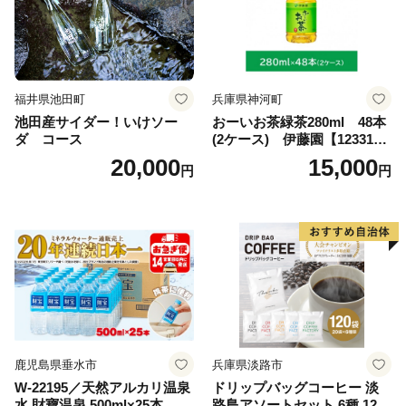
福井県池田町
兵庫県神河町
池田産サイダー！いけソー
おーいお茶緑茶280ml 48本
ダ コース
(2ケース) 伊藤園【123317
3】
20,000
15,000
円
円
鹿児島県垂水市
兵庫県淡路市
W-22195／天然アルカリ温泉
ドリップバッグコーヒー 淡
水 財寶温泉 500ml×25本
路島アソートセット 6種 120