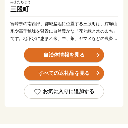
みまたちょう
三股町
宮崎県の南西部、都城盆地に位置する三股町は、鰐塚山
系や高千穂峰を背景に自然豊かな「花と緑と水のまち」
です。地下水に恵まれ米、牛、茶、ヤマメなどの農畜水
産物、陶器や木工品が有名です。また「ジャンカン馬踊
り」「棒踊り」など郷土芸能が今もなお各地区で受け継
自治体情報を見る
がれています。車で宮崎空港から６０分、鹿児島空港か
ら７０分程度とアクセスしやすく、県内では住みやすい
すべての返礼品を見る
まちとしても知られています。ふるさと納税を通じて三
股町を全国の皆さんに知ってもらう機会にしたいと思い
ます。
お気に入りに追加する