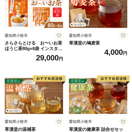
愛知県小牧市
愛知県小牧市
さらさらとける お〜いお茶
草漢堂の鳩麦茶
ほうじ茶80g×6袋 インスタン
4,000
円
トほうじ茶 粉末ほうじ茶 粉
29,000
円
末茶 おーいお茶 粉末緑茶
愛知県小牧市
愛知県小牧市
草漢堂の温補茶
草漢堂の健康茶 詰合せセッ