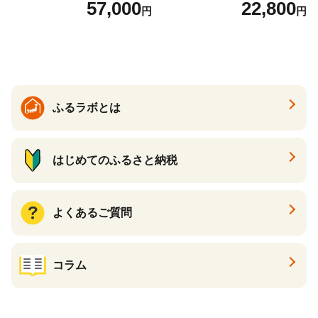
57,000
22,800
円
円
期便 3回(72本) セット お茶
カフェインゼロ ノンカフェ
イン ハトムギ ブレンド茶 宮
崎県 えびの市 送料無料
ふるラボとは
はじめてのふるさと納税
よくあるご質問
コラム