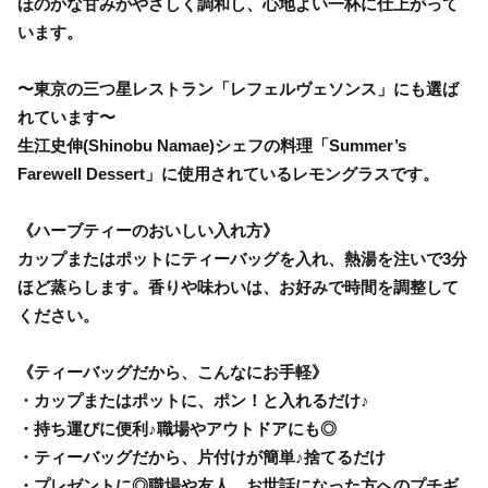
ほのかな甘みがやさしく調和し、心地よい一杯に仕上がって
います。
〜東京の三つ星レストラン「レフェルヴェソンス」にも選ば
れています〜
生江史伸(Shinobu Namae)シェフの料理「Summer’s
Farewell Dessert」に使用されているレモングラスです。
《ハーブティーのおいしい入れ方》
カップまたはポットにティーバッグを入れ、熱湯を注いで3分
ほど蒸らします。香りや味わいは、お好みで時間を調整して
ください。
《ティーバッグだから、こんなにお手軽》
・カップまたはポットに、ポン！と入れるだけ♪
・持ち運びに便利♪職場やアウトドアにも◎
・ティーバッグだから、片付けが簡単♪捨てるだけ
・プレゼントに◎職場や友人、お世話になった方へのプチギ