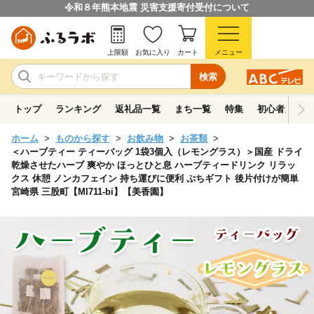
令和８年熊本地震 災害支援寄付受付について
上限額
お気に入り
カート
メニュー
検索
トップ
ランキング
返礼品一覧
まち一覧
特集
初心者ガイド
ホーム
ものから探す
お飲み物
お茶類
＜ハーブティー ティーバッグ 1袋3個入（レモングラス）＞国産 ドライ
乾燥させたハーブ 爽やか ほっとひと息 ハーブティードリンク リラッ
クス 休憩 ノンカフェイン 持ち運びに便利 ぷちギフト 後片付けが簡単
宮崎県 三股町【MI711-bi】【美香園】