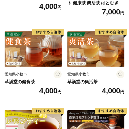
ト 健康茶 爽活茶 はとむぎ茶
4,000
円
温補茶 健食茶 和漢紅茶 お茶
7,000
円
愛知県小牧市
愛知県小牧市
草漢堂の健食茶
草漢堂の爽活茶
4,000
4,000
円
円