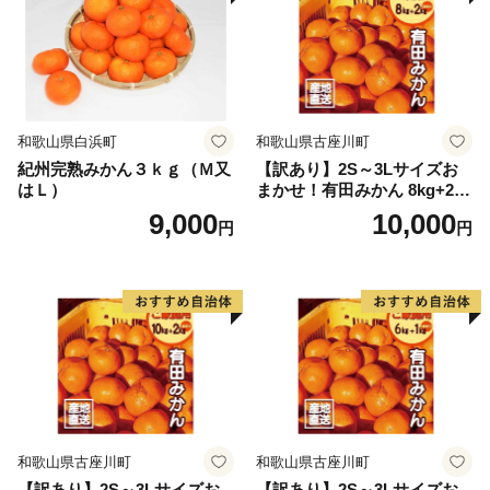
和歌山県白浜町
和歌山県古座川町
紀州完熟みかん３ｋｇ（Ｍ又
【訳あり】2S～3Lサイズお
はＬ）
まかせ！有田みかん 8kg+2kg
保証分 11月から12月下旬ま
9,000
10,000
円
円
でに順次発送致します。 / 訳
ありみかん 有田みかん みか
ん ミカン 蜜柑 柑橘 温州みか
ん 和歌山 ご家庭用
和歌山県古座川町
和歌山県古座川町
【訳あり】2S～3Lサイズお
【訳あり】2S～3Lサイズお