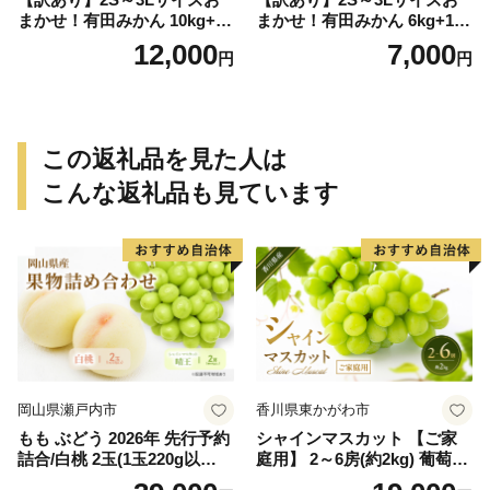
まかせ！有田みかん 10kg+2k
まかせ！有田みかん 6kg+1kg
g保証分 11月から12月下旬ま
保証分 11月から12月下旬ま
12,000
7,000
円
円
でに順次発送致します。 / 訳
でに順次発送致します。 / 訳
ありみかん 有田みかん みか
ありみかん 有田みかん みか
ん ミカン 蜜柑 柑橘 温州みか
ん ミカン 蜜柑 柑橘 温州みか
ん 和歌山 ご家庭用
ん 和歌山 ご家庭用
この返礼品を見た人は
こんな返礼品も見ています
岡山県瀬戸内市
香川県東かがわ市
もも ぶどう 2026年 先行予約
シャインマスカット 【ご家
詰合/白桃 2玉(1玉220g以
庭用】 2～6房(約2kg) 葡萄 ぶ
上)・シャインマスカット 晴
どう ブドウ フルーツ 果物 く