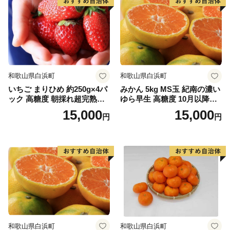
ップをはじめ、多彩なイベントや地域の特産品の販売な
どが楽しめます。美作三湯のひとつ、奥津温泉も近く、
少し足をのばせば、珍しいウランガラスを展示している
妖精の森ガラス美術館もあります。
☆奥津温泉
和歌山県白浜町
和歌山県白浜町
多くの文人にも愛された風情ある山里のいで湯。良質な
いちご まりひめ 約250g×4パ
みかん 5kg MS玉 紀南の濃い
美人の湯として、与謝野鉄幹・晶子夫妻、棟方志功、小
ック 高糖度 朝採れ超完熟ま
ゆら早生 高糖度 10月以降発
説「秋津温泉」を書いた藤原審爾などの多くの文人墨客
りひめ 1月以降発送分
送 マルチ被覆栽培
15,000
15,000
円
円
や全国からの温泉ファンを引き付けています。
☆妖精の森ガラス美術館
世界的に珍しいウランガラス専門美術館「妖精の森ガラ
ス美術館」内にあるガラス工房では、吹きガラス体験・
サンドブラスト体験・リューター体験と３種類のガラス
作りを体験することができます。
☆岩井の滝と岩井の名水
和歌山県白浜町
和歌山県白浜町
子宝伝説もある岡山県最北端の滝。上部に岩盤が突き出