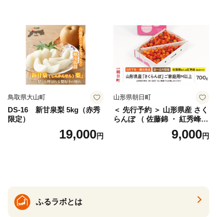
ェリー フルーツ 果物 果物類
ん みかん mikan 蜜柑 ミカン
仁木町 仁木 [松山商店]
土佐文旦 家庭用 産地直送 国
産 農家直送 期間限定 特産品
サイズミックス くらもとフ
ァーム 愛南町 愛媛県
鳥取県大山町
山形県朝日町
DS-16 新甘泉梨 5kg（赤秀
＜ 先行予約 ＞ 山形県産 さく
限定）
らんぼ （ 佐藤錦 ・ 紅秀峰
） ご家庭用 M以上 700g 【20
19,000
9,000
円
円
26年6月下旬から7月上旬発
送】 山形県 果物 フルーツ 初
夏 夏 送料無料
ふるラボとは