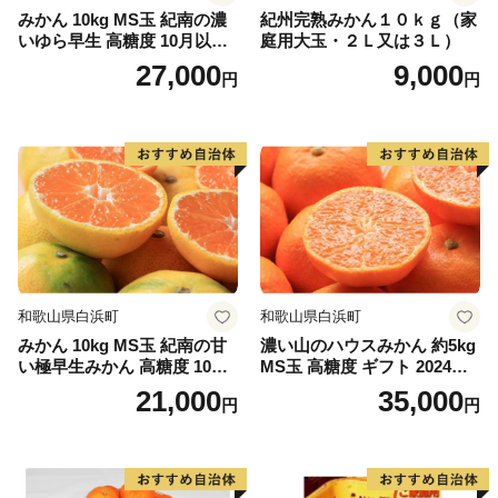
みかん 10kg MS玉 紀南の濃
紀州完熟みかん１０ｋｇ（家
て岩屋を形成し、滝の裏側から眺めることができる「裏
いゆら早生 高糖度 10月以降
庭用大玉・２Ｌ又は３Ｌ）
見の滝」。裏から見るとカーテンのような神秘的な姿
発送 マルチ被覆栽培
27,000
9,000
円
円
で、パワースポットにもなっています。
◆お問い合わせ先◆
==============================
鏡野町ふるさと納税コールセンター
TEL ：050-3355-7158
MAIL：o.kagamino@do-furusato.jp
受付時間：平日9:00〜17:15
==============================
和歌山県白浜町
和歌山県白浜町
みかん 10kg MS玉 紀南の甘
濃い山のハウスみかん 約5kg
い極早生みかん 高糖度 10月
MS玉 高糖度 ギフト 2024年7
以降発送 マルチ被覆栽培
月以降発送分
21,000
35,000
円
円