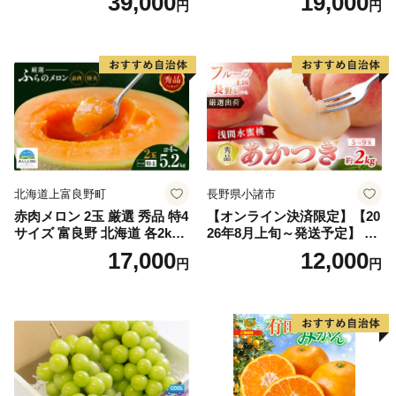
39,000
19,000
円
円
王 2房(1房480g以上) 化粧箱
だもの 果実 旬の果物 旬のフ
入り 岡山県産 国産 フルーツ
ルーツ 香川 香川県 東かがわ
果物 ギフト
市
北海道上富良野町
長野県小諸市
赤肉メロン 2玉 厳選 秀品 特4
【オンライン決済限定】【20
サイズ 富良野 北海道 各2kg
26年8月上旬～発送予定】 先
～2.6kg 2玉 セット ファーム
行予約 「浅間水蜜桃プレミ
17,000
12,000
円
円
富良野 メロン めろん 果物 く
アム」 もも あかつき 秀品 約
だもの フルーツ デザート 旬
2kg 5～9玉 贈答品 ふるさと
の果物 旬のフルーツ
納税 果物 桃 フルーツ モモ
果肉 長野県産 小諸市