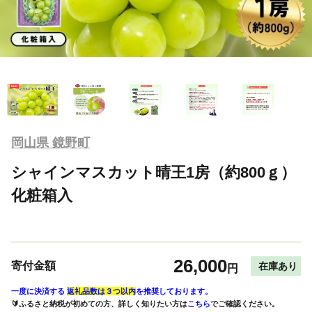
岡山県 鏡野町
シャインマスカット晴王1房（約800ｇ）
化粧箱入
26,000
寄付金額
在庫あり
円
一度に決済する
返礼品数は３つ以内
を推奨しております。
🔰ふるさと納税が初めての方、詳しく知りたい方は
こちら
でご確認ください。