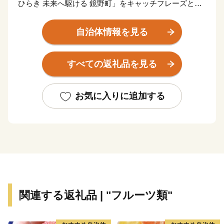
ひらき 未来へ駆ける 鏡野町」をキャッチフレーズとし
た町です。古くから山陰、山陽をなどの主要都市を結ぶ
地域となっており、様々な自然の恵みや文化、伝統を有
自治体情報を見る
しています。鏡野町には森や渓谷、田園風景と、四季を
通じて感動できる景観が点在しています。中国山地屈指
すべての返礼品を見る
の岡山県立森林公園、岡山を代表する紅葉スポット・奥
津渓、岡山県下最大級の規模の恩原高原スキー
場・・・・・。鏡野町には、ここでしか味わえない楽し
お気に入りに追加する
さがあります。それぞれのスポットを巡って身も心もリ
フレッシュ。豊かな自然が満喫できます。
オススメスポット
☆奥津渓
渓流沿いに遊歩道があり、花崗岩が浸食されてできた甌
穴などの奥津渓八景の自然美を満喫できます。秋には渓
関連する返礼品 | "フルーツ類"
谷の両側が鮮やかな紅色に染まり、10月下旬から11月
中旬には「奥津もみじ祭り」を開催。幻想的なライトア