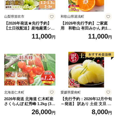
山梨県笛吹市
和歌山県湯浅町
【2026年発送★先行予約】
【2026年先行予約】ご家庭
【土日祝配送】産地厳選シャ
用 和歌山 有田みかん 約10k
インマスカット1.2kg～1.3kg
g (2L、3Lサイズ)【湯浅町】
11,000
11,000
円
円
（2房～3房）※沖縄・離島配
_ZJ6079
送不可※ 106-003-sku02-26y
｜シャインマスカット 発送
笛吹市 山梨県 フルーツ 果物
ぶどう 葡萄 大粒 シャインマ
スカット おすすめ シャイン
マスカット 贈答 ギフト 産地
笛吹市 シャインマスカット
笛吹 葡萄 国産 ぶどう 人気
国産 1.2kg 先行｜
北海道仁木町
愛媛県愛南町
2026年発送 北海道 仁木町産
【先行予約：2026年12月中旬
さくらんぼ 紅秀峰 1.2kg (300
～発送】 訳あり 土佐 文旦 8k
g×4パック) Lサイズ以上 旬
g (Mサイズ以上サイズミック
26,000
8,000
円
円
桜桃 産地直送 サクランボ チ
ス) 8000円 わけあり ぶんた