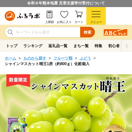
令和８年熊本地震 災害支援寄付受付について
上限額
お気に入り
カート
メニュー
検索
トップ
ランキング
返礼品一覧
まち一覧
特集
初心者ガイド
ホーム
ものから探す
フルーツ類
ぶどう
シャインマスカット晴王1房（約800ｇ）化粧箱入