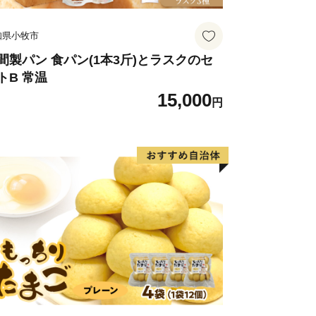
知県小牧市
間製パン 食パン(1本3斤)とラスクのセ
トB 常温
15,000
円