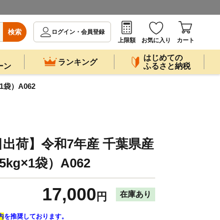
検索
ログイン・会員登録
上限額
お気に入り
カート
はじめての
ランキング
ーン
ふるさと納税
袋）A062
日出荷】令和7年産 千葉県産
kg×1袋）A062
17,000
在庫あり
円
内
を推奨しております。