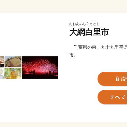
おおあみしらさとし
大網白里市
千葉県の東、九十九里平野
市。
西は緑豊かな丘陵部、中央
「白里海岸」がつづき、特
水産加工業が盛んで、みり
り、ながらみ、煮干しなど
つづけています。また、農
じめ、米、メロン、梨、イ
ます。