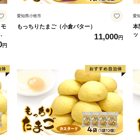
愛知県小牧市
愛
コモ
もっちりたまご（小倉バター）
本
計9
ッ
11,000
円
グ
0
円