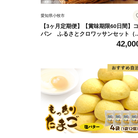
愛知県小牧市
【3ヶ月定期便】【賞味期限60日間】
パン ふるさとクロワッサンセット（
0個）／災害用備蓄 保存食 非常食 防災
42,00
ッズにも