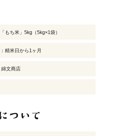
「もち米」5kg（5kg×1袋）
：精米日から1ヶ月
 綿文商店