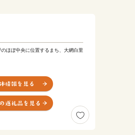
のほぼ中央に位置するまち、大網白里
は広大な田園部、東は遠浅の美しい
色ある豊かな自然風土を有しています。
ん干し、いわしのゴマ漬け、はまぐ
、豊かな海の幸が、訪れる人々を魅了し
業も盛んで、味が自慢の新鮮な野菜をは
チゴ、落花生などが、大切に育まれてい