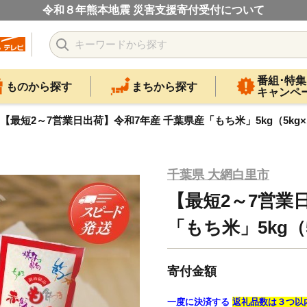
令和８年熊本地震 災害支援寄付受付について
番組･特集
ものから探す
まちから探す
キャンペ
【最短2～7営業日出荷】令和7年産 千葉県産「もち米」5kg（5kg×1
千葉県 大網白里市
【最短2～7営業
「もち米」5kg（5
寄付金額
一度に決済する
返礼品数は３つ以