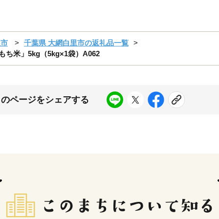
里市
千葉県 大網白里市の返礼品一覧
米」5kg（5kg×1袋）A062
このページをシェアする