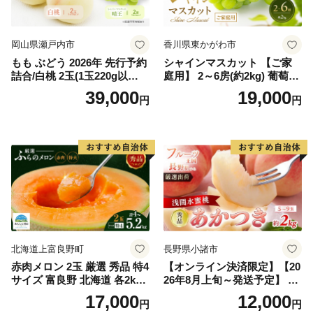
岡山県瀬戸内市
香川県東かがわ市
もも ぶどう 2026年 先行予約
シャインマスカット 【ご家
詰合/白桃 2玉(1玉220g以
庭用】 2～6房(約2kg) 葡萄 ぶ
上)・シャインマスカット 晴
どう ブドウ フルーツ 果物 く
39,000
19,000
円
円
王 2房(1房480g以上) 化粧箱
だもの 果実 旬の果物 旬のフ
入り 岡山県産 国産 フルーツ
ルーツ 香川 香川県 東かがわ
果物 ギフト
市
北海道上富良野町
長野県小諸市
赤肉メロン 2玉 厳選 秀品 特4
【オンライン決済限定】【20
サイズ 富良野 北海道 各2kg
26年8月上旬～発送予定】 先
～2.6kg 2玉 セット ファーム
行予約 「浅間水蜜桃プレミ
17,000
12,000
円
円
富良野 メロン めろん 果物 く
アム」 もも あかつき 秀品 約