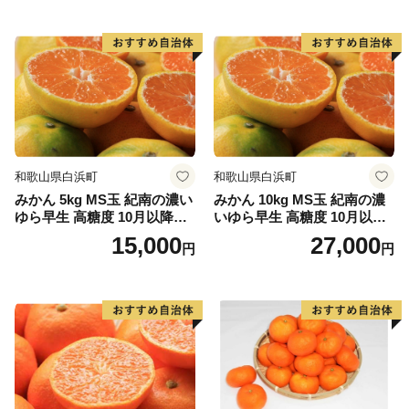
さと納税お問い合わせセンターへ電話もしくはメールに
てお問い合わせください。
・申し込まれたお礼の品と届いたお礼の品が異なってい
た場合
・お礼の品が破損している場合
和歌山県白浜町
和歌山県白浜町
みかん 5kg MS玉 紀南の濃い
みかん 10kg MS玉 紀南の濃
・返品方法等については個別にご相談させていただきま
ゆら早生 高糖度 10月以降発
いゆら早生 高糖度 10月以降
す。
送 マルチ被覆栽培
発送 マルチ被覆栽培
15,000
27,000
円
円
ふるさと納税（寄附）をされた方に対し、心ばかりのお
礼として当町お礼の品を進呈しています。
【対象となるのは】町外在住の方で、１回1,000円以上
ふるさと納税(寄附)をされた方が対象となります。
●お届けの日付指定はお受けしておりません。