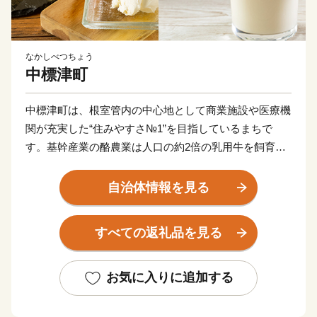
なかしべつちょう
中標津町
中標津町は、根室管内の中心地として商業施設や医療機
関が充実した“住みやすさ№1”を目指しているまちで
す。基幹産業の酪農業は人口の約2倍の乳用牛を飼育
し、生産させる牛乳の乳質は日本のトップクラス！ゴー
ダチーズなどの様々な乳製品に加工されています。
自治体情報を見る
また、市街地から車で5分の日本最東端の「中標津空
すべての返礼品を見る
港」は、周囲を知床世界遺産、阿寒湖、屈斜路湖、摩周
湖などの観光地に囲まれた道東の空の玄関として、観光
やビジネスの拠点として利用されています。空港から牧
お気に入りに追加する
場を割って伸びる直線道路「ミルクロード」を通り抜
け、道東の景勝地として人気のある「開陽台」からの