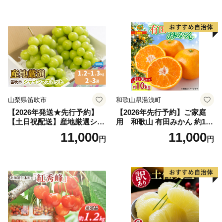
だもの フルーツ デザート 旬
2kg 5～9玉 贈答品 ふるさと
の果物 旬のフルーツ
納税 果物 桃 フルーツ モモ
果肉 長野県産 小諸市
山梨県笛吹市
和歌山県湯浅町
【2026年発送★先行予約】
【2026年先行予約】ご家庭
【土日祝配送】産地厳選シャ
用 和歌山 有田みかん 約10k
インマスカット1.2kg～1.3kg
g (2L、3Lサイズ)【湯浅町】
11,000
11,000
円
円
（2房～3房）※沖縄・離島配
_ZJ6079
送不可※ 106-003-sku02-26y
｜シャインマスカット 発送
笛吹市 山梨県 フルーツ 果物
ぶどう 葡萄 大粒 シャインマ
スカット おすすめ シャイン
マスカット 贈答 ギフト 産地
笛吹市 シャインマスカット
笛吹 葡萄 国産 ぶどう 人気