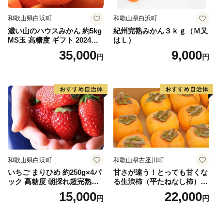
●長期不在のご予定があれば備考欄にご記入ください。
●お申し込み後のお礼の品の変更は受けかねますので、
和歌山県白浜町
和歌山県白浜町
ご了承ください。
濃い山のハウスみかん 約5kg
紀州完熟みかん３ｋｇ（Ｍ又
MS玉 高糖度 ギフト 2024年7
はＬ）
●ご注文の状況によっては、一時的に品切れが発生する
月以降発送分
35,000
9,000
場合があります。
円
円
●メーカーの都合により仕様などが変更される場合があ
ります。
●色調が実物と異なる場合があります。
●写真はイメージです。小物類は商品に含まれません。
和歌山県白浜町
和歌山県古座川町
いちご まりひめ 約250g×4パ
甘さが違う！とっても甘くな
ック 高糖度 朝採れ超完熟ま
る生渋柿（平たねなし柿）吊
りひめ 1月以降発送分
るし柿用 T字枝or吊るしクリ
15,000
22,000
円
円
ップ付約4.5～5kg 約24～30
個＜2026年10月中旬～順次発