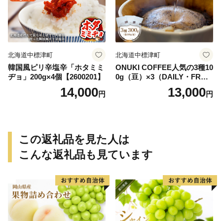
北海道中標津町
北海道中標津町
韓国風ピリ辛塩辛「ホタミミ
ONUKI COFFEE人気の3種10
ヂョ」200g×4個【2600201】
0g（豆）×3（DAILY・FREN
CH・パプアニューギニア）
14,000
13,000
円
円
【2700102】
この返礼品を見た人は
こんな返礼品も見ています