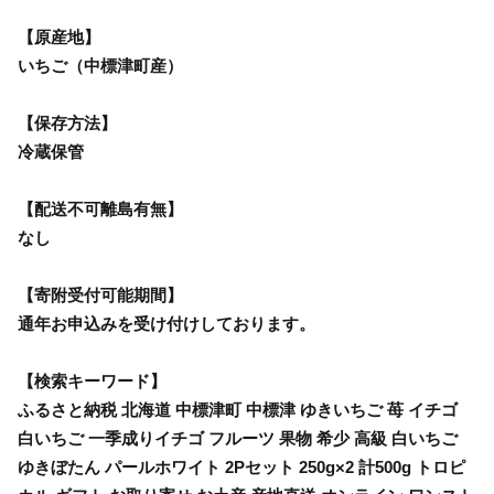
【原産地】
いちご（中標津町産）
【保存方法】
冷蔵保管
【配送不可離島有無】
なし
【寄附受付可能期間】
通年お申込みを受け付けしております。
【検索キーワード】
ふるさと納税 北海道 中標津町 中標津 ゆきいちご 苺 イチゴ
白いちご 一季成りイチゴ フルーツ 果物 希少 高級 白いちご
ゆきぼたん パールホワイト 2Pセット 250g×2 計500g トロピ