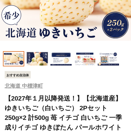
おすすめ自治体
北海道 中標津町
【2027年１月以降発送！】【北海道産】
ゆきいちご（白いちご） 2Pセット
250g×2 計500g 苺 イチゴ 白いちご 一季
成りイチゴ ゆきぼたん パールホワイト