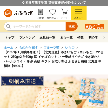
令和８年熊本地震 災害支援寄付受付について
上限額
お気に入り
カート
メニュー
検索
トップ
ランキング
返礼品一覧
まち一覧
特集
初心者ガイド
ホーム
ものから探す
フルーツ類
いちご
【2027年１月以降発送！】【北海道産】ゆきいちご（白いちご） 2Pセ
ット 250g×2 計500g 苺 イチゴ 白いちご 一季成りイチゴ ゆきぼたん
パールホワイト 希少 高級 ギフト お取り寄せ ふるさと納税 北海道 中
標津【59001】