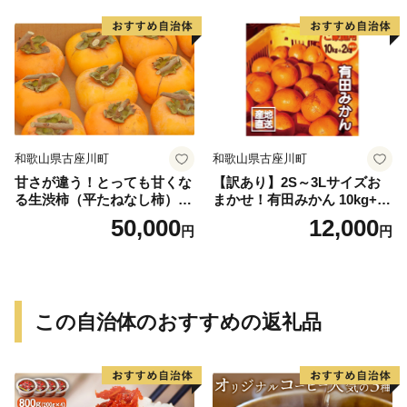
送＞-Ted【art016B】
和歌山県古座川町
和歌山県古座川町
甘さが違う！とっても甘くな
【訳あり】2S～3Lサイズお
る生渋柿（平たねなし柿）吊
まかせ！有田みかん 10kg+2k
るし柿用 T字枝or吊るしクリ
g保証分 11月から12月下旬ま
50,000
12,000
円
円
ップ付約14.5～15kg 約60～
でに順次発送致します。 / 訳
90個＜2026年10月中旬～11
ありみかん 有田みかん みか
月上旬ごろ順次発送＞Ted【a
ん ミカン 蜜柑 柑橘 温州みか
rt015B】
ん 和歌山 ご家庭用
この自治体のおすすめの返礼品