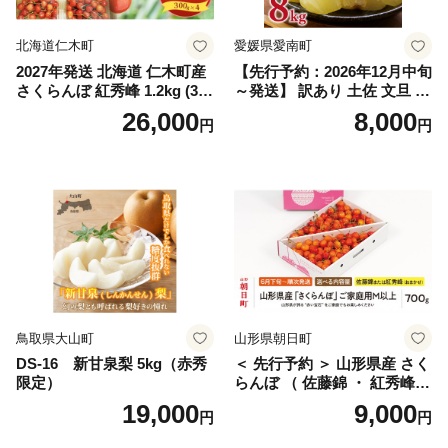
国産 1.2kg 先行｜
北海道仁木町
愛媛県愛南町
2027年発送 北海道 仁木町産
【先行予約：2026年12月中旬
さくらんぼ 紅秀峰 1.2kg (300
～発送】 訳あり 土佐 文旦 8k
g×4パック) Lサイズ以上 旬
g (Mサイズ以上サイズミック
26,000
8,000
円
円
桜桃 産地直送 サクランボ チ
ス) 8000円 わけあり ぶんた
ェリー フルーツ 果物 果物類
ん みかん mikan 蜜柑 ミカン
仁木町 仁木 [松山商店]
土佐文旦 家庭用 産地直送 国
産 農家直送 期間限定 特産品
サイズミックス くらもとフ
ァーム 愛南町 愛媛県
鳥取県大山町
山形県朝日町
DS-16 新甘泉梨 5kg（赤秀
＜ 先行予約 ＞ 山形県産 さく
限定）
らんぼ （ 佐藤錦 ・ 紅秀峰
） ご家庭用 M以上 700g 【20
19,000
9,000
円
円
26年6月下旬から7月上旬発
送】 山形県 果物 フルーツ 初