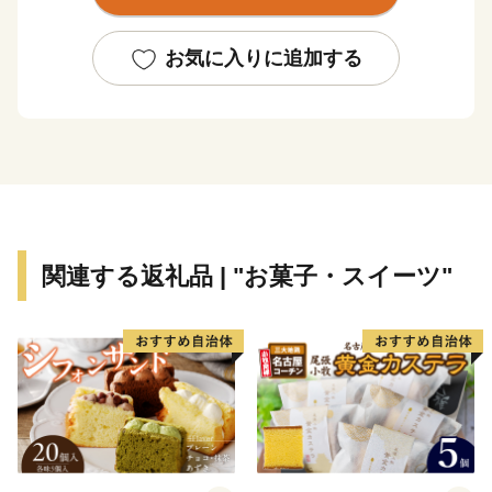
富山湾は「天然の生け簀」と称されるほど多種多様な
魚介類が一年を通じて水揚げされます。また、氷見が発
お気に入りに追加する
祥の地である越中式定置網漁は、豊富な魚介類を「採り
過ぎない」ことで水産資源を守る持続可能な漁法とし
て、世界からも注目されています。
氷見市は、漁師町という印象が強いかと思いますが、
複数の小さな川に沿って多数の谷戸が広がります。立山
連峰を望む棚田や稲がはざかけされた様子など、観光で
いらした方からは美しい農村風景もひそかな人気です。
関連する返礼品 | "お菓子・スイーツ"
里山と里海の景観を守りつつ、恵まれた自然環境を活
かした美味しい食材が豊かなまさに「食都・氷見」。ぜ
ひこの機会に氷見市の特産品や、氷見市で過ごす時間を
楽しんでください。