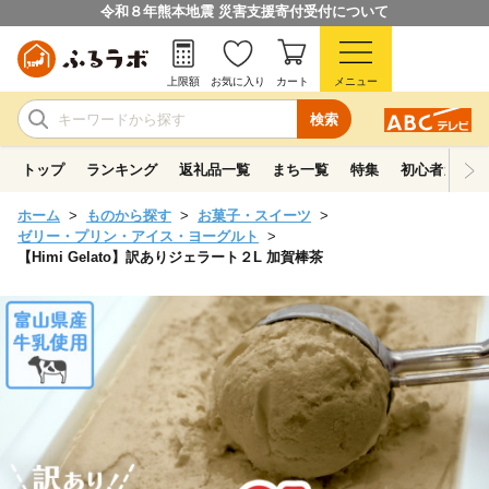
令和８年熊本地震 災害支援寄付受付について
上限額
お気に入り
カート
メニュー
検索
トップ
ランキング
返礼品一覧
まち一覧
特集
初心者ガイド
ホーム
ものから探す
お菓子・スイーツ
ゼリー・プリン・アイス・ヨーグルト
【Himi Gelato】訳ありジェラート２L 加賀棒茶