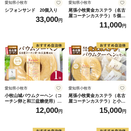
愛知県小牧市
愛知県小牧市
シフォンサンド 20個入り
尾張小牧黄金カステラ（名古
屋コーチンカステラ）５個入
33,000
円
名古屋コーチン カステラ ザ
11,000
円
ラメ 常温 愛知県 小牧市 アン
プチベアやぐま
愛知県小牧市
愛知県小牧市
小牧山城バウムクーヘン（コ
尾張小牧黄金カステラ（名古
ーチン卵と和三盆糖使用）
屋コーチンカステラ）と小牧
名古屋コーチン バームクー
山城バウムクーヘン（コーチ
12,000
15,000
円
円
ヘン 和三盆 小牧銘菓 バウム
ン卵と和三盆糖使用）のセッ
クーヘン 常温 愛知県 小牧市
ト 名古屋コーチン カステ
アンプチベアやぐま
ラ ザラメ バームクーヘン 和
三盆 小牧銘菓 バウムクーヘ