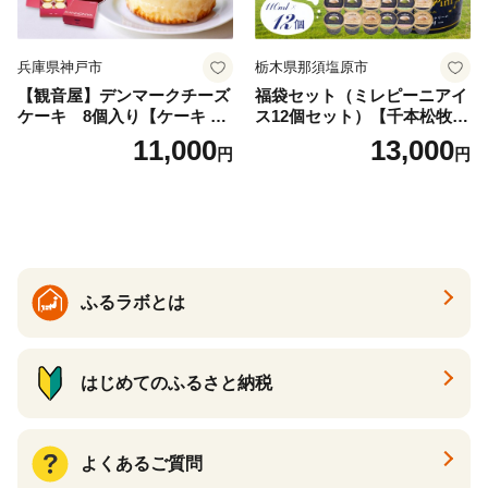
兵庫県神戸市
栃木県那須塩原市
【観音屋】デンマークチーズ
福袋セット（ミレピーニアイ
ケーキ 8個入り【ケーキ チ
ス12個セット）【千本松牧
ーズケーキ 人気スイーツ お
場】 ns025-014-12 【デザー
11,000
13,000
円
円
すすめスイーツ 神戸スイー
ト 詰め合わせ ギフト】
ツ 新感覚チーズケーキ おす
すめケーキ 兵庫県 神戸市 D0
910-17】
ふるラボとは
はじめてのふるさと納税
よくあるご質問