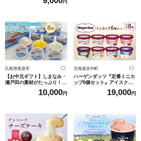
9,000
円
広島県尾道市
北海道浜中町
【お中元ギフト】しまなみ・
ハーゲンダッツ『定番ミニカ
瀬戸田の素材がたっぷり！ジ
ップ8個セット』アイスクリ
ェラート8個
ーム アイス スイーツ デザー
10,000
19,000
円
円
ト_H0016-104