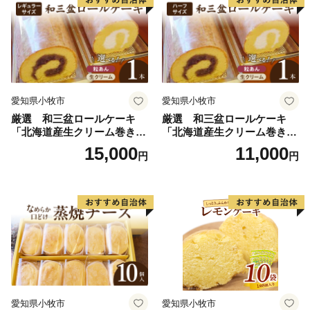
ン 常温 愛知県 小牧市 アンプ
チベアやぐま
愛知県小牧市
愛知県小牧市
厳選 和三盆ロールケーキ
厳選 和三盆ロールケーキ
「北海道産生クリーム巻き」
「北海道産生クリーム巻き」
または「北海道産粒あん巻
または「北海道産粒あん巻
15,000
11,000
円
円
き」（サイズ：レギュラー）
き」（サイズ：ハーフ） 和
和三盆 北海道産生クリー
三盆 北海道産生クリーム 北
ム 北海道産粒あん 34cm 冷
海道産粒あん 17cm 冷凍 愛
凍 愛知県 小牧市 アンプチベ
知県 小牧市 アンプチベアや
アやぐま
ぐま
愛知県小牧市
愛知県小牧市