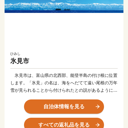
ひみし
氷見市
氷見市は、富山県の北西部、能登半島の付け根に位置
します。「氷見」の名は、海をへだてて遠い尾根の万年
雪が見られることから付けられたとの説があるように、
富山湾越しの美しい立山連峰の景色でご存知の方も多く
いらっしゃると思います。2016年に開業した北陸新幹
自治体情報を見る
線「新高岡駅」から、城端駅・氷見線に乗り継いで終着
駅「氷見駅｣へ至る海岸線沿いの車窓からの眺めは、鉄
すべての返礼品を見る
道ファンならずとも一度はご覧いただきたい風景です。