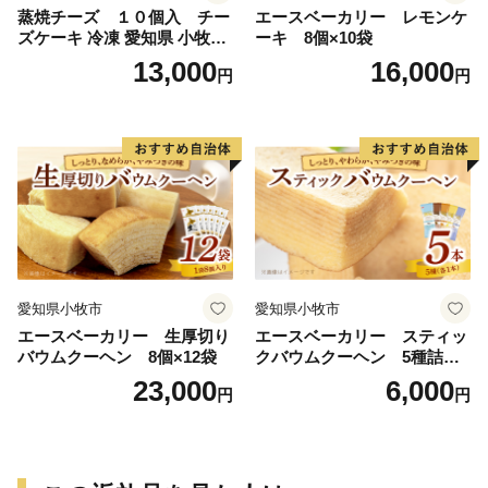
蒸焼チーズ １０個入 チー
エースベーカリー レモンケ
ズケーキ 冷凍 愛知県 小牧市
ーキ 8個×10袋
アンプチベアやぐま
13,000
16,000
円
円
愛知県小牧市
愛知県小牧市
エースベーカリー 生厚切り
エースベーカリー スティッ
バウムクーヘン 8個×12袋
クバウムクーヘン 5種詰合
せ バウムクーヘン バーム
23,000
6,000
円
円
クーヘン おやつ おかし スイ
ーツ お菓子 個包装 詰め合わ
せ