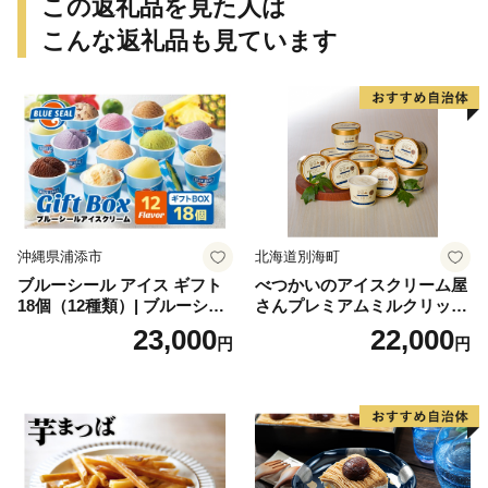
この返礼品を見た人は
こんな返礼品も見ています
沖縄県浦添市
北海道別海町
ブルーシール アイス ギフト
べつかいのアイスクリーム屋
18個（12種類）| ブルーシー
さんプレミアムミルクリッチ
ルアイス ブルーシールアイ
12個（AP-01）（ 北海道アイ
23,000
22,000
円
円
スクリーム 着日指定可能 送
ス 北海道産アイス アイス ア
料無料 ジェラート 沖縄県 バ
イススイーツ アイスクリー
ースデー 贈り物 プレゼント
ム 北海道産アイスクリーム
誕生日 カップ 詰め合わせ バ
道産アイス 道産アイスクリ
ラエティ | バニラ チョコレー
ーム ギフト 詰合せ 詰め合わ
ト ストロベリー ピスタチオ
せ ふるさと納税 ）
バニラ＆クッキー ウベ 沖縄