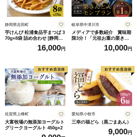
紅イモ 塩ちんすこう 沖縄シ
ークヮーサー 沖縄黒糖 琉球
ロイヤルミルクティ 沖縄パ
イン
静岡県吉田町
岐阜県中津川市
芋けんぴ 松浦食品芋まつば 3
メディアで多数紹介 賞味期
70g×8袋 詰め合わせ [静岡伊
限3分！「元祖お重の栗きん
勢丹(松浦食品) 静岡県 吉田町
とんモンブラン」 【未来の
16,000
10,000
円
円
22424274] 芋ケンピ セット
ご褒美】スイーツ 栗 モンブ
小袋 個包装 小分け
ラン くりきんとん デザート
ご褒美 お取り寄せ くり お菓
子 菓子 F4N-2298
佐賀県上峰町
愛知県小牧市
大富牧場の無添加ヨーグルト
三幸の福どら（黒ごまあん）
グリークヨーグルト 450g×2
9,000
円