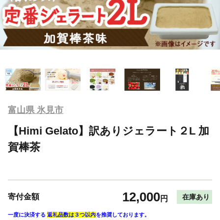
富山県 氷見市
【Himi Gelato】訳ありジェラート２L 加
賀棒茶
12,000
寄付金額
在庫あり
円
一度に決済する
返礼品数は３つ以内
を推奨しております。