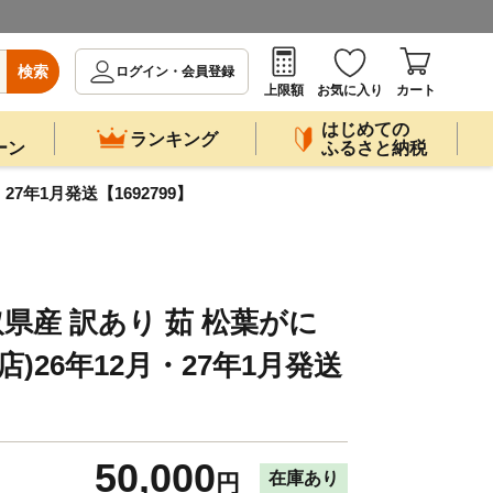
検索
ログイン・会員登録
上限額
お気に入り
カート
はじめての
ランキング
ーン
ふるさと納税
27年1月発送【1692799】
県産 訳あり 茹 松葉がに
商店)26年12月・27年1月発送
50,000
在庫あり
円