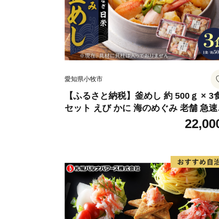
愛知県小牧市
【ふるさと納税】釜めし 約 500ｇ × 3
セット えび かに 海のめぐみ 老舗 急速
凍 レンチン 時短 簡単調理 食品 加工品
22,00
飯 お弁当 おにぎり お茶漬け お取り寄
お取り寄せグルメ 愛知県 小牧市 送料