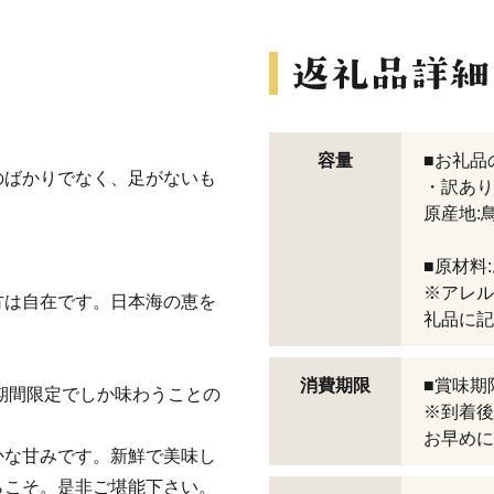
容量
■お礼品
のばかりでなく、足がないも
・訳あり 
原産地:
■原材料
※アレル
方は自在です。日本海の恵を
礼品に記
消費期限
■賞味期
の期間限定でしか味わうことの
※到着後
お早めに
かな甘みです。新鮮で美味し
らこそ。是非ご堪能下さい。