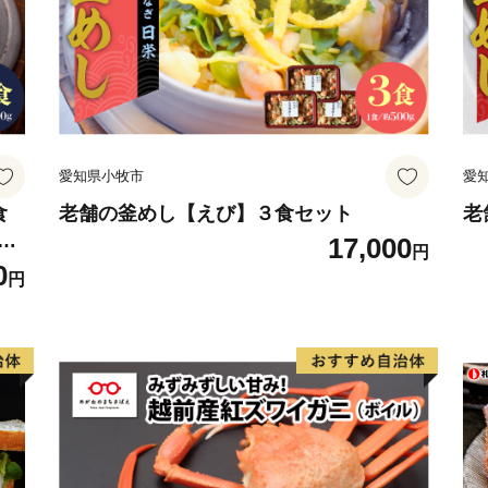
愛知県小牧市
愛
食
老舗の釜めし【えび】３食セット
老
冷
17,000
円
 ご
0
円
せ
無料