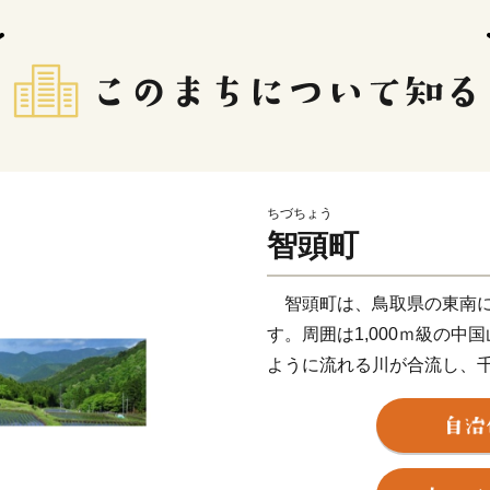
ちづちょう
智頭町
智頭町は、鳥取県の東南に
す。周囲は1,000ｍ級の
ように流れる川が合流し、
その昔から、長い歳月を経
ちです。 まちの総面積の
見渡すかぎりの緑が一面に
ャクナゲ、ドウダンツツジ