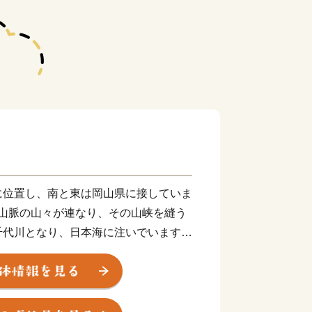
位置し、南と東は岡山県に接していま
中国山脈の山々が連なり、その山峡を縫う
千代川となり、日本海に注いでいます。
て、あの鳥取砂丘の砂を育んだ源流のま
９割以上が山林で、スギをはじめとする
広がります。春には、ソメイヨシノ、シ
、夏には清涼な緑が、秋は紅葉、そして