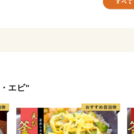
冬には雪化粧と、１年を通
ふれています。
ニ・エビ"