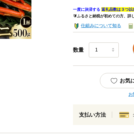
一度に決済する
返礼品数は３つ以
🔰ふるさと納税が初めての方、詳
仕組みについて知る
数量
お気
お
支払い方法