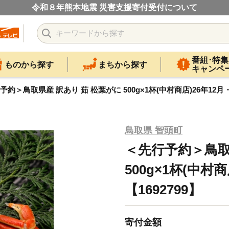
令和８年熊本地震 災害支援寄付受付について
番組･特集
ものから探す
まちから探す
キャンペ
予約＞鳥取県産 訳あり 茹 松葉がに 500g×1杯(中村商店)26年12月・
鳥取県 智頭町
＜先行予約＞鳥取
500g×1杯(中村
【1692799】
寄付金額