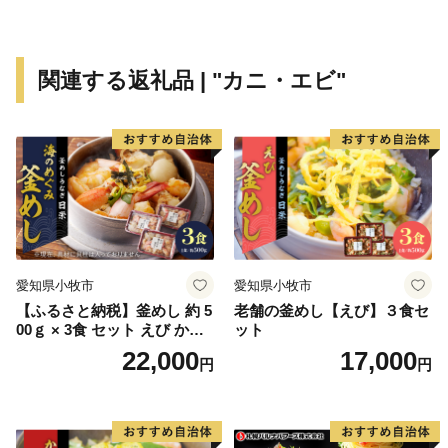
関連する返礼品 | "カニ・エビ"
愛知県小牧市
愛知県小牧市
【ふるさと納税】釜めし 約 5
老舗の釜めし【えび】３食セ
00ｇ × 3食 セット えび かに
ット
海のめぐみ 老舗 急速冷凍 レ
22,000
17,000
円
円
ンチン 時短 簡単調理 食品 加
工品 ご飯 お弁当 おにぎり お
茶漬け お取り寄せ お取り寄
せグルメ 愛知県 小牧市 送料
無料