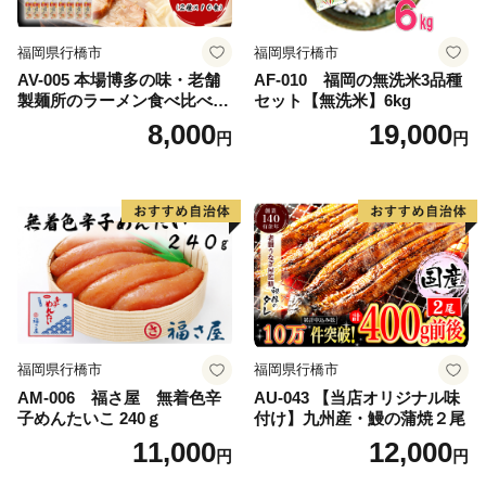
福岡県行橋市
福岡県行橋市
AV-005 本場博多の味・老舗
AF-010 福岡の無洗米3品種
製麺所のラーメン食べ比べセ
セット【無洗米】6kg
ット（２種類×各１０食）
8,000
19,000
円
円
福岡県行橋市
福岡県行橋市
AM-006 福さ屋 無着色辛
AU-043 【当店オリジナル味
子めんたいこ 240ｇ
付け】九州産・鰻の蒲焼２尾
11,000
12,000
円
円