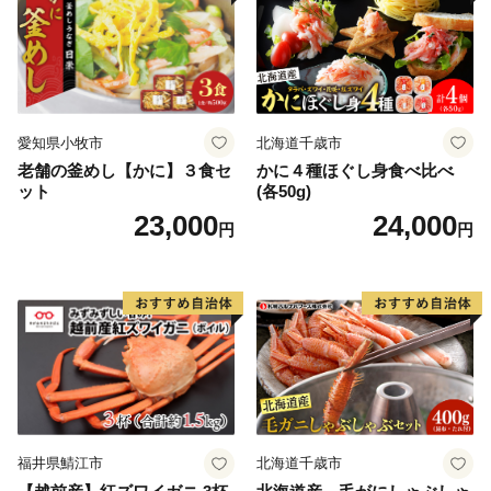
愛知県小牧市
北海道千歳市
老舗の釜めし【かに】３食セ
かに４種ほぐし身食べ比べ
ット
(各50g)
23,000
24,000
円
円
福井県鯖江市
北海道千歳市