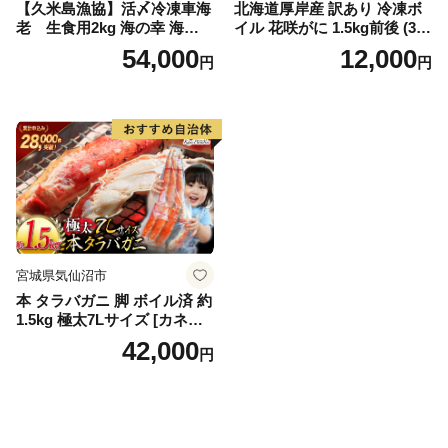
【久米島漁協】活〆冷凍車海
北海道厚岸産 訳あり 冷凍ボ
老 生食用2kg 海の幸 海鮮
イル 花咲がに 1.5kg前後 (3尾
車えび クルマエビ 高級食材
～5尾入) 蟹 花咲ガニ 魚介類
54,000
12,000
円
円
生食 刺身 鮮度抜群 プリプリ
魚介 [№5863-1090]
甘み 旨味 塩焼き 天ぷら 素揚
げ BBQ シーフード 贈答 贈
り物 お歳暮 お中元
宮城県気仙沼市
本 タラバガニ 脚 ボイル済 約
1.5kg 極太7Lサイズ [カネダ
イ 宮城県 気仙沼市 2056432
42,000
円
6] カニ かに 蟹 たらばがに た
らば蟹 タラバ蟹 たらば タラ
バ ボイル