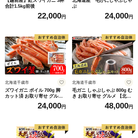
【越前産】紅ズワイガニ 3杯
北海道産 毛がにしゃぶしゃ
合計1.5kg前後
ぶ
22,000
24,000
円
円
北海道千歳市
北海道千歳市
ズワイガニ ボイル 700g 脚
毛ガニ しゃぶしゃぶ 800g む
カット済 お取り寄せ グルメ
き お取り寄せ グルメ 【北海
【北海道】【札幌バルナバフ
道】【札幌バルナバフーズ】
24,000
48,000
円
円
ーズ】