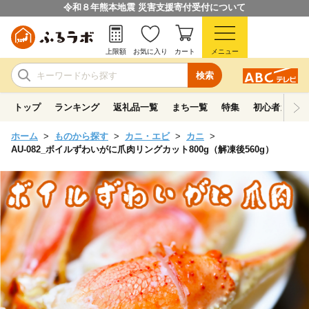
令和８年熊本地震 災害支援寄付受付について
上限額
お気に入り
カート
メニュー
検索
トップ
ランキング
返礼品一覧
まち一覧
特集
初心者ガイド
ホーム
ものから探す
カニ・エビ
カニ
AU-082_ボイルずわいがに爪肉リングカット800g（解凍後560g）