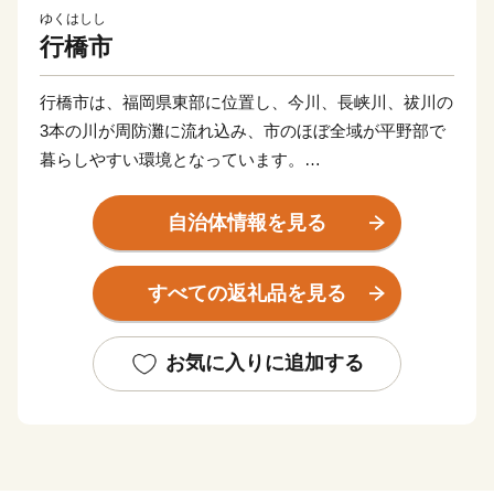
ゆくはしし
行橋市
行橋市は、福岡県東部に位置し、今川、長峡川、祓川の
3本の川が周防灘に流れ込み、市のほぼ全域が平野部で
暮らしやすい環境となっています。
市の南西部には水田地帯が広がり近郊型農業が行われて
います。また周防灘にも面しているため漁業も盛んな町
自治体情報を見る
です。
近年では、市内を通る東九州自動車道、国道201号バイ
すべての返礼品を見る
パスが開通し一層インフラの整備が進み、京築地区の中
核都市として着実に発展を続けています。
お気に入りに追加する