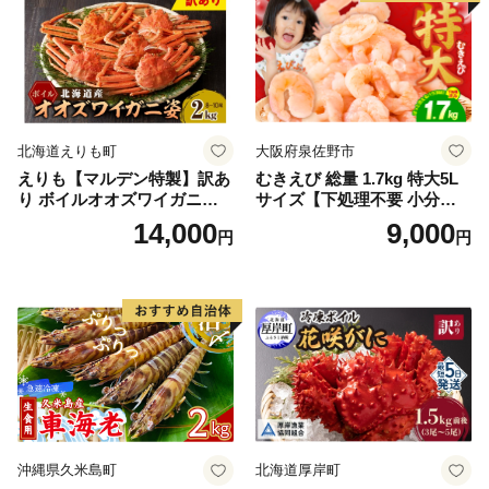
北海道えりも町
大阪府泉佐野市
えりも【マルデン特製】訳あ
むきえび 総量 1.7kg 特大5L
り ボイルオオズワイガニ姿2
サイズ【下処理不要 小分け 8
kg《1kg(４尾～５尾)×2》【e
50g×2P 訳あり サイズ不揃い
14,000
9,000
円
円
r002-051-a】 / ふるさと納税
バナメイエビ バラ凍結】
オオズワイガニ ズワイガニ
訳あり 北海道 日高 浜茹で ボ
イル済み 冷凍 カニ 蟹 かに
カニ味噌 甲羅 お得 格安 小ぶ
り 解凍 カニ鍋 甲羅焼き 海鮮
返礼品 特産品 新鮮 濃厚 旨み
簡単調理 家庭用 ギフト グル
メ
沖縄県久米島町
北海道厚岸町