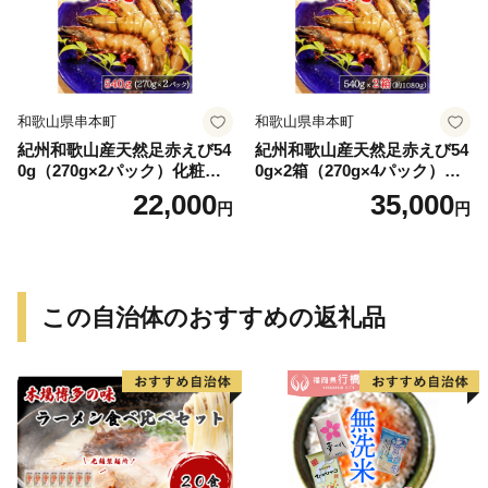
和歌山県串本町
和歌山県串本町
紀州和歌山産天然足赤えび54
紀州和歌山産天然足赤えび54
0g（270g×2パック）化粧箱
0g×2箱（270g×4パック）化
入 ※2026年12月上旬〜2027
粧箱入 ※2026年12月上旬〜2
22,000
35,000
円
円
年2月上旬頃順次発送予定
027年2月上旬頃順次発送予定
（お届け日指定不可）／海老
（お届け日指定不可）（お届
エビ えび クマエビ 足赤 天然
け日指定不可）／海老 エビ
おかず【uot772A】
えび クマエビ 足赤 天然 おか
ず【uot773A】
この自治体のおすすめの返礼品