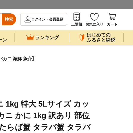
検索
ログイン・会員登録
上限額
お気に入り
カート
はじめての
ランキング
ーン
ふるさと納税
ラバカニ 海鮮 魚介】
1kg 特大 5Lサイズ カッ
ニ かに 1kg 訳あり 部位
 たらば蟹 タラバ蟹 タラバ