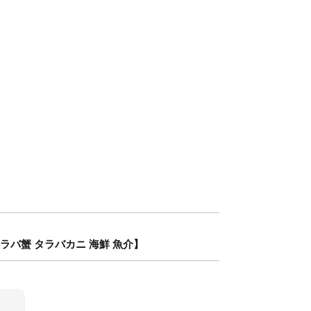
 タラバ蟹 タラバカニ 海鮮 魚介】