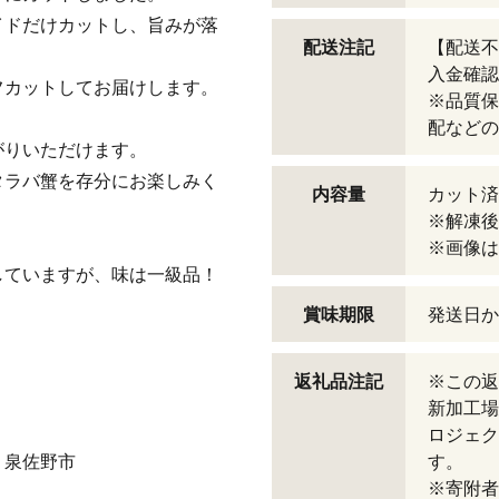
イドだけカットし、旨みが落
配送注記
【配送不
入金確認
フカットしてお届けします。
※品質保
配などの
がりいただけます。
タラバ蟹を存分にお楽しみく
内容量
カット済
※解凍後
※画像は
していますが、味は一級品！
。
賞味期限
発送日か
返礼品注記
※この
新加工場
ロジェク
：泉佐野市
す。
※寄附者