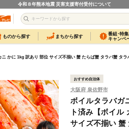
令和８年熊本地震 災害支援寄付受付について
番組･特集
ものから探す
まちから探す
キャンペ
ニ かに 1kg 訳あり 部位 サイズ不揃い 蟹 たらば蟹 タラバ蟹 タ
おすすめ自治体
大阪府 泉佐野市
ボイルタラバガニ 
ト済み【ボイル カ
サイズ不揃い 蟹