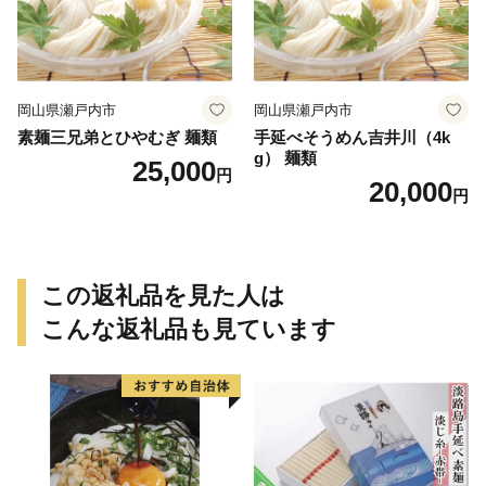
岡山県瀬戸内市
岡山県瀬戸内市
素麺三兄弟とひやむぎ 麺類
手延べそうめん吉井川（4k
g） 麺類
25,000
円
20,000
円
この返礼品を見た人は
こんな返礼品も見ています