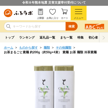
令和８年熊本地震 災害支援寄付受付について
上限額
お気に入り
カート
メニュー
検索
トップ
ランキング
返礼品一覧
まち一覧
特集
初心者ガイド
ホーム
ものから探す
麺類
その他麺類
お茶まるごと素麺 約200g（約50g×4束） 素麺 お茶 麺類 冷茶素麺