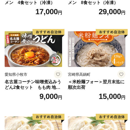
メン 4食セット（冷凍）
メン 8食セット（冷凍）
17,000
29,000
円
円
愛知県小牧市
宮崎県高鍋町
名古屋コーチン味噌煮込みう
＜米粉麺フォー＞翌月末迄に
どん2食セット もも肉 地鶏
順次出荷
味噌うどん
9,000
15,000
円
円