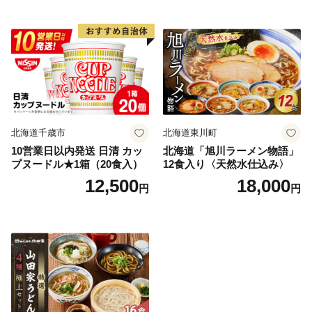
北海道千歳市
北海道東川町
10営業日以内発送 日清 カッ
北海道「旭川ラーメン物語」
プヌードル★1箱（20食入）
12食入り〈天然水仕込み〉
12,500
18,000
円
円