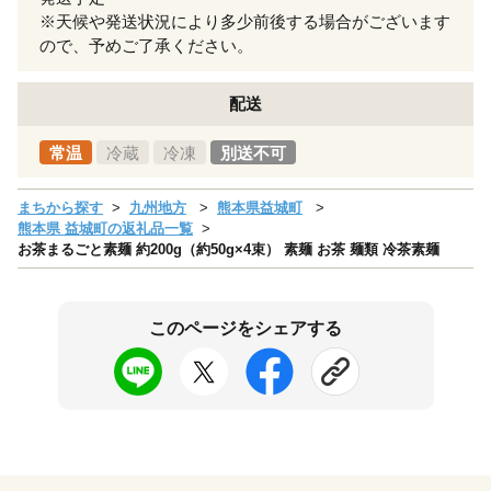
※天候や発送状況により多少前後する場合がございます
ので、予めご了承ください。
配送
常温
冷蔵
冷凍
別送不可
まちから探す
九州地方
熊本県益城町
熊本県 益城町の返礼品一覧
お茶まるごと素麺 約200g（約50g×4束） 素麺 お茶 麺類 冷茶素麺
このページをシェアする