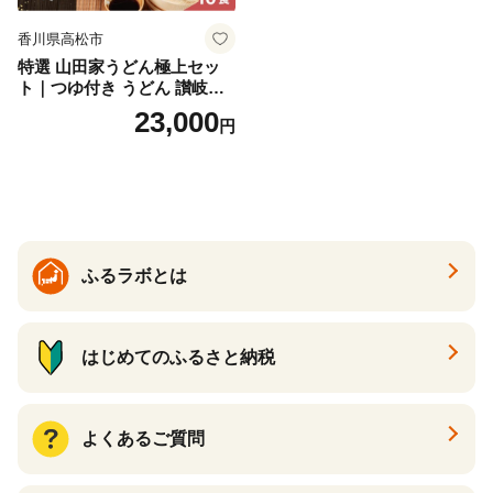
香川県高松市
特選 山田家うどん極上セッ
ト｜つゆ付き うどん 讃岐う
どん さぬきうどん 生麵 うど
23,000
円
んセット カレーうどん 生う
どん 食べ比べ 麺 麺類 ギフト
香川 香川県 高松
ふるラボとは
はじめてのふるさと納税
よくあるご質問