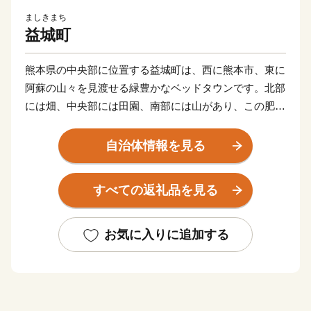
ましきまち
益城町
熊本県の中央部に位置する益城町は、西に熊本市、東に
阿蘇の山々を見渡せる緑豊かなベッドタウンです。北部
には畑、中央部には田園、南部には山があり、この肥沃
な大地では、全国的に有名なスイカやヒノヒカリ、果物
などの栽培が盛んに行われている都市と自然の調和がと
自治体情報を見る
れたまちです。
四季折々の変化も豊かで、春は秋津川の桜、夏は蛍、秋
すべての返礼品を見る
は紅葉と美しい景観があふれています。
阿蘇くまもと空港や益城熊本空港ICを有する便利な町、
熊本の空と陸の玄関口へお越しになってみませんか。
お気に入りに追加する