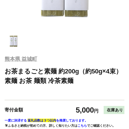
熊本県 益城町
お茶まるごと素麺 約200g（約50g×4束）
素麺 お茶 麺類 冷茶素麺
5,000
寄付金額
在庫あり
円
一度に決済する
返礼品数は３つ以内
を推奨しております。
🔰ふるさと納税が初めての方、詳しく知りたい方は
こちら
でご確認ください。