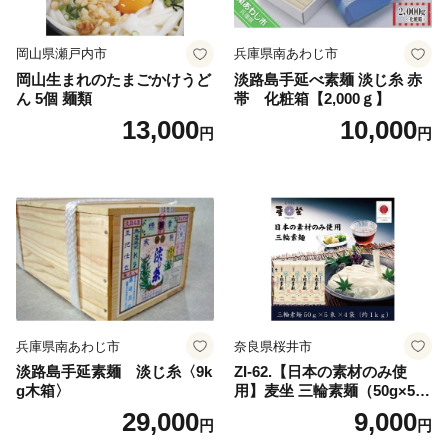
岡山県瀬戸内市
兵庫県南あわじ市
岡山生まれのたまごかけうど
淡路島手延べ素麺 淡じ糸 赤
ん 5個 麺類
帯 化粧箱【2,000ｇ】
13,000
10,000
円
円
兵庫県南あわじ市
奈良県桜井市
淡路島手延素麺 淡じ糸〈9k
ZI-62.【日本の素材のみ使
g木箱〉
用】麦坐 三輪素麺（50g×5束
×4袋）
29,000
9,000
円
円